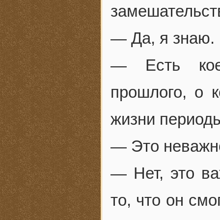
замешательст
— Да, я знаю
— Есть кое
прошлого, о 
жизни период
— Это неважно
— Нет, это в
то, что он смо