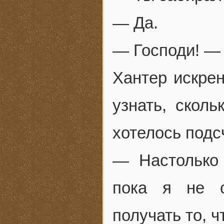
— Да.
— Господи! — 
Хантер искрен
узнать, сколь
хотелось подс
— Настолько 
пока я не с
получать то, 