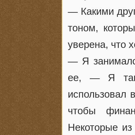
— Какими дру
тоном, котор
уверена, что х
— Я занималс
ее, — Я так
использовал 
чтобы финан
Некоторые из