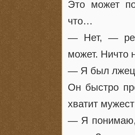
Это может по
что…
— Нет, — ре
может. Ничто 
— Я был лжец
Он быстро про
хватит мужест
— Я понимаю,