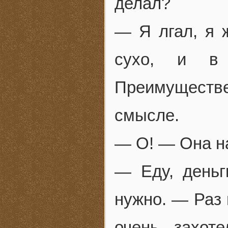
делал?
— Я лгал, я 
сухо, и в
Преимущест
смысле.
— О! — Она н
— Еду, деньг
нужно. — Раз 
очень захот