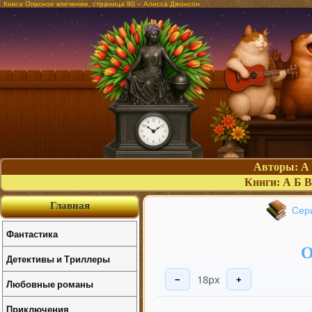
Книга Опасное влечение, страница 80 – Алисса Джонсон
Авторы:
А
Книги:
А
Б
В
Главная
Сер
Фантастика
О
Детективы и Триллеры
18px
−
+
Любовные романы
Приключения