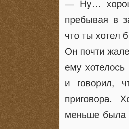
— Ну… хорош
пребывая в з
что ты хотел 
Он почти жале
ему хотелось 
и говорил, 
приговора. 
меньше была в