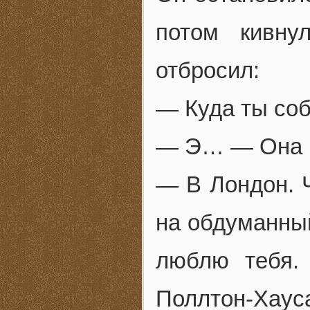
потом кивну
отбросил:
— Куда ты со
— Э… — Она за
— В Лондон. 
на обдуманный
люблю тебя.
Поллтон-Хаус