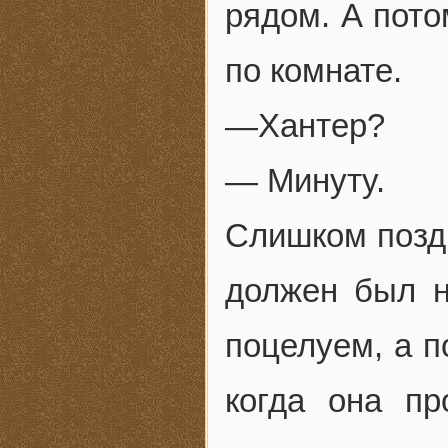
рядом. А пото
по комнате.
—Хантер?
— Минуту.
Слишком поздн
должен был н
поцелуем, а п
когда она пр