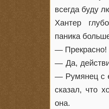
всегда буду л
Хантер глуб
паника больше
— Прекрасно! 
— Да, действи
— Румянец с 
сказал, что 
она.