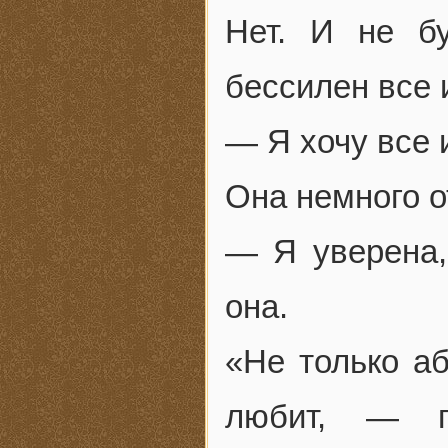
Нет. И не б
бессилен все 
— Я хочу все 
Она немного о
— Я уверена,
она.
«Не только аб
любит, — п