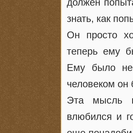
должен попыта
знать, как по
Он просто хо
теперь ему б
Ему было не
человеком он 
Эта мысль и
влюбился и го
еще понадобил