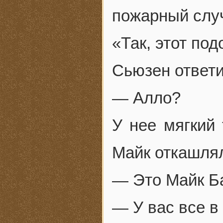
пожарный слу
«Так, этот по
Сьюзен ответи
— Алло?
У нее мягкий 
Майк откашля
— Это Майк Б
— У вас все в