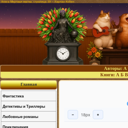
Книга Мертвая хватка, страница 39 – Харлан Кобен
Авторы:
А
Книги:
А
Б
В
Главная
Фантастика
Детективы и Триллеры
18px
−
+
Любовные романы
Приключения