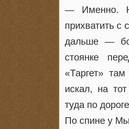
— Именно. Н
прихватить с 
дальше — бо
стоянке пер
«Таргет» та
искал, на тот
туда по дороге
По спине у Мь