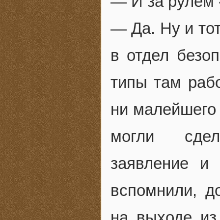
— И за рулем
— Да. Ну и то
в отдел безоп
типы там рабо
ни малейшего 
могли сдел
заявление и 
вспомнили, д
на выходе из