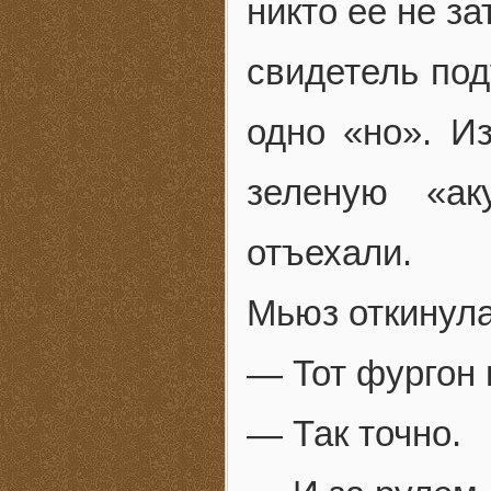
никто ее не з
свидетель под
одно «но». И
зеленую «а
отъехали.
Мьюз откинула
— Тот фургон 
— Так точно.