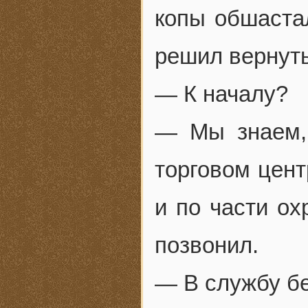
копы обшастал
решил вернуть
— К началу?
— Мы знаем, 
торговом цент
и по части ох
позвонил.
— В службу б