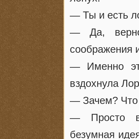
— Ты и есть л
— Да, верн
соображения 
— Именно эт
вздохнула Ло
— Зачем? Что
— Просто в
безумная идея