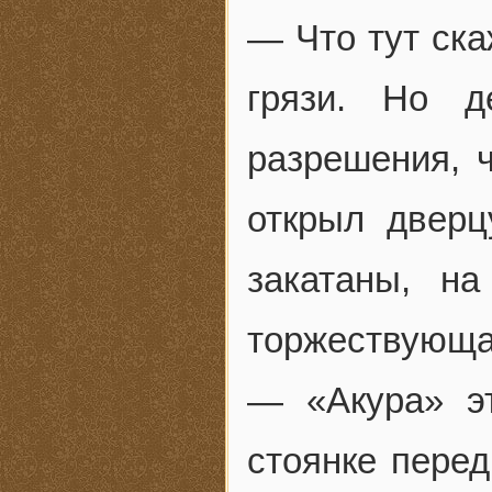
— Что тут ска
грязи. Но 
разрешения, 
открыл дверц
закатаны, н
торжествующа
— «Акура» э
стоянке пере