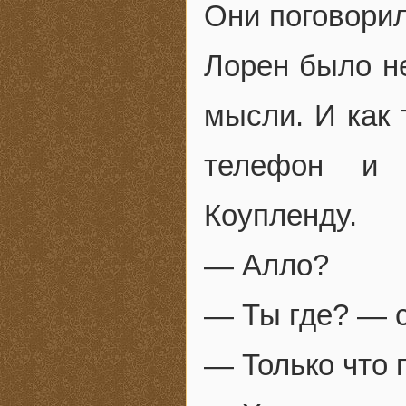
Они поговорил
Лорен было не
мысли. И как 
телефон и 
Коупленду.
— Алло?
— Ты где? — 
— Только что 