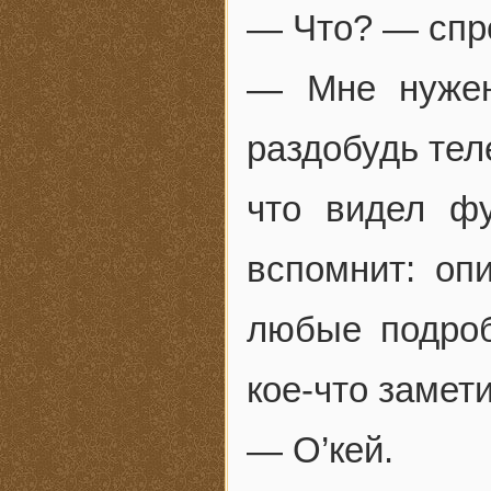
— Что? — спр
— Мне нужен
раздобудь тел
что видел фу
вспомнит: оп
любые подроб
кое-что замети
— О’кей.