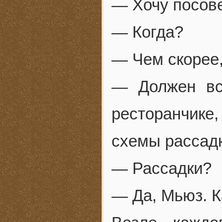
— Хочу посове
— Когда?
— Чем скорее,
— Должен вст
ресторанчике
схемы рассадк
— Рассадки?
— Да, Мьюз. К