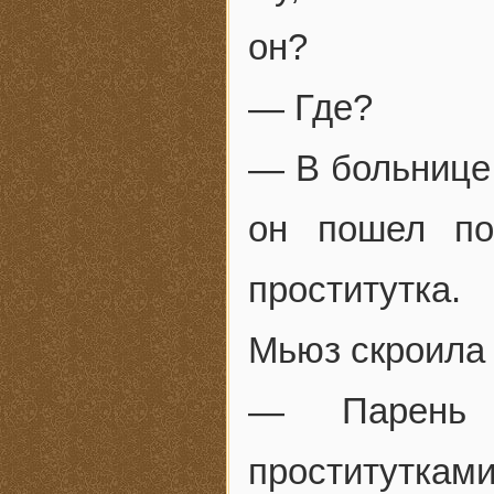
он?
— Где?
— В больнице,
он пошел по
проститутка.
Мьюз скроила 
— Парень 
проститутками