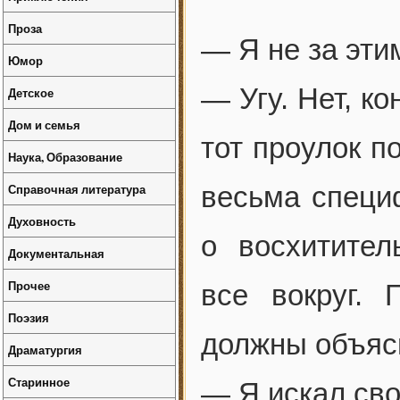
Проза
— Я не за эти
Юмор
— Угу. Нет, ко
Детское
Дом и семья
тот проулок п
Наука, Образование
Справочная литература
весьма специ
Духовность
о восхитител
Документальная
Прочее
все вокруг.
Поэзия
должны объясн
Драматургия
Старинное
— Я искал сво