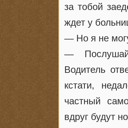
за тобой заед
ждет у больни
— Но я не мо
— Послушай
Водитель отве
кстати, неда
частный само
вдруг будут н