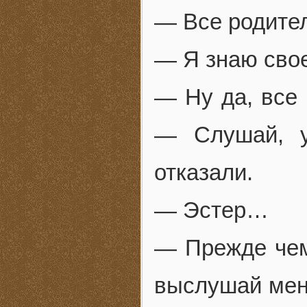
— Все родител
— Я знаю свое
— Ну да, все 
— Слушай, у
отказали.
— Эстер…
— Прежде чем
выслушай меня