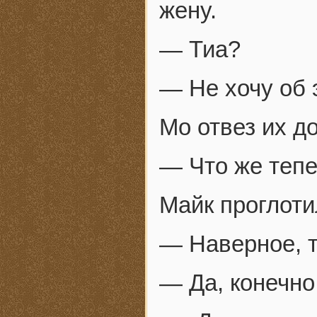
жену.
— Тиа?
— Не хочу об 
Мо отвез их д
— Что же тепе
Майк проглоти
— Наверное, т
— Да, конечно