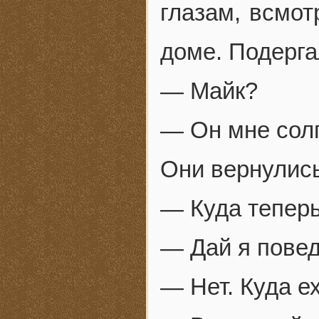
глазам, всмот
доме. Подерга
— Майк?
— Он мне солг
Они вернулись
— Куда тепер
— Дай я повед
— Нет. Куда е