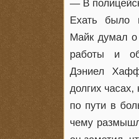
— В полицейск
Ехать было 
Майк думал о 
работы и об
Дэниел Хафф
долгих часах,
по пути в бол
чему размышля