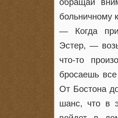
обращай вни
больничному к
— Когда при
Эстер, — воз
что-то прои
бросаешь все
От Бостона до
шанс, что в 
войдет в до