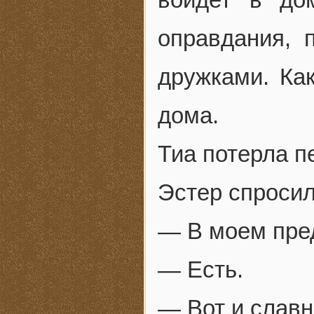
оправдания, 
дружками. Ка
дома.
Тиа потерла п
Эстер спросил
— В моем пре
— Есть.
— Вот и славн