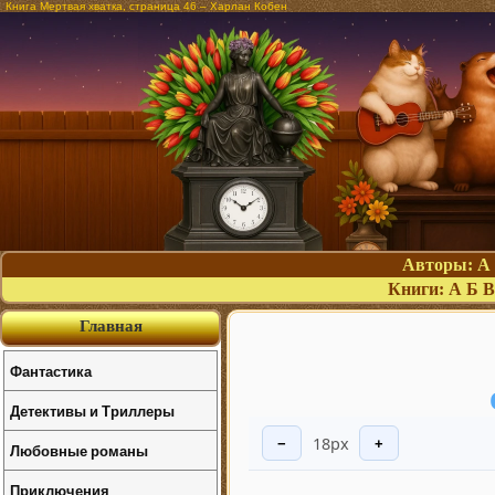
Книга Мертвая хватка, страница 46 – Харлан Кобен
Авторы:
А
Книги:
А
Б
В
Главная
Фантастика
Детективы и Триллеры
18px
−
+
Любовные романы
Приключения