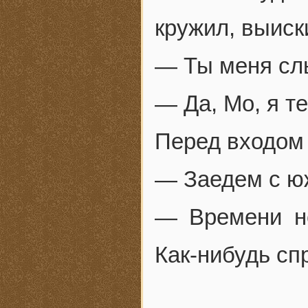
кружил, выиск
— Ты меня с
— Да, Мо, я т
Перед входом 
— Заедем с ю
— Времени н
Как-нибудь сп