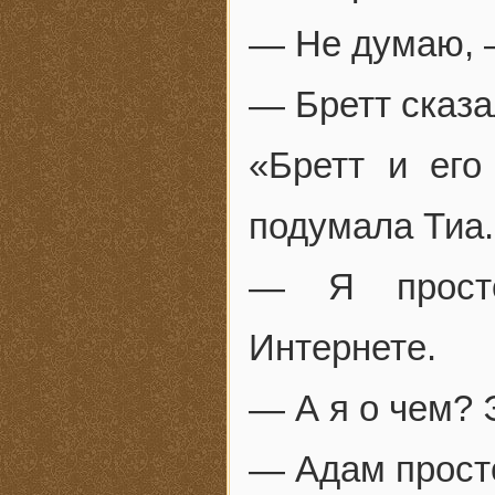
— Не думаю, —
— Бретт сказа
«Бретт и ег
подумала Тиа.
— Я просто
Интернете.
— А я о чем? 
— Адам просто