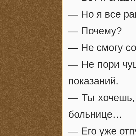
— Но я все ра
— Почему?
— Не смогу со
— Не пори чуш
показаний.
— Ты хочешь,
больнице…
— Его уже отп