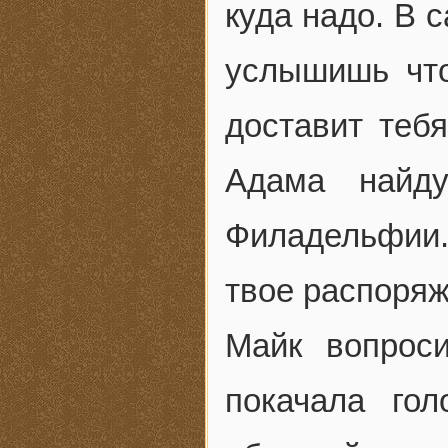
куда надо. В 
услышишь что
доставит тебя
Адама найду
Филадельфии.
твое распоряж
Майк вопрос
покачала го