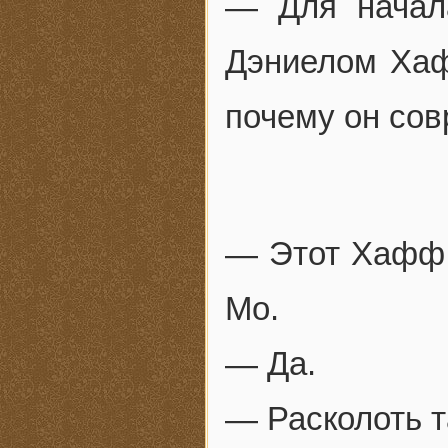
— Для начал
Дэниелом Хаф
почему он сов
— Этот Хафф,
Мо.
— Да.
— Расколоть т