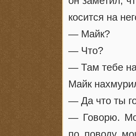
он заметил, ч
косится на не
— Майк?
— Что?
— Там тебе на
Майк нахмури
— Да что ты г
— Говорю. Мо
по поводу мо