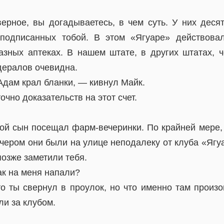
верное, вы догадываетесь, в чем суть. У них десят
 подписанных тобой. В этом «Ягуаре» действовал
азных аптеках. В нашем штате, в других штатах, ч
дералов очевидна.
Адам крал бланки, — кивнул Майк.
очно доказательств на этот счет.
вой сын посещал фарм-вечеринки. По крайней мере, 
ечером они были на улице неподалеку от клуба «Ягуа
позже заметили тебя.
ак на меня напали?
о ты свернул в проулок, но что именно там произо
и за клубом.