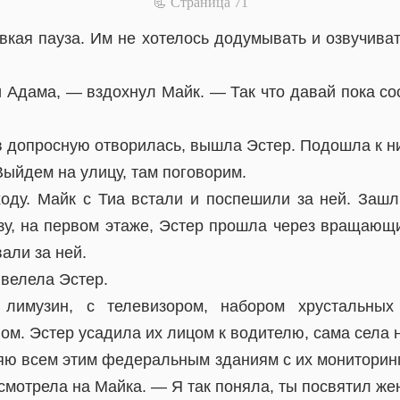
📃 Cтраница 71
вкая пауза. Им не хотелось додумывать и озвучива
Адама, — вздохнул Майк. — Так что давай пока со
в допросную отворилась, вышла Эстер. Подошла к ни
Выйдем на улицу, там поговорим.
оду. Майк с Тиа встали и поспешили за ней. Зашл
зу, на первом этаже, Эстер прошла через вращающи
али за ней.
велела Эстер.
лимузин, с телевизором, набором хрустальных
м. Эстер усадила их лицом к водителю, сама села 
ю всем этим федеральным зданиям с их мониторин
мотрела на Майка. — Я так поняла, ты посвятил же