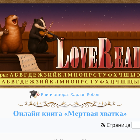
оры:
А
Б
В
Г
Д
Е
Ж
З
И
Й
К
Л
М
Н
О
П
Р
С
Т
У
Ф
Х
Ч
Ш
Ы
Э
:
А
Б
В
Г
Д
Е
Ж
З
И
Й
К
Л
М
Н
О
П
Р
С
Т
У
Ф
Х
Ц
Ч
Ш
Щ
Ы
Книги автора: Харлан Кобен
Онлайн книга «Мертвая хватка»
🔢 Страница