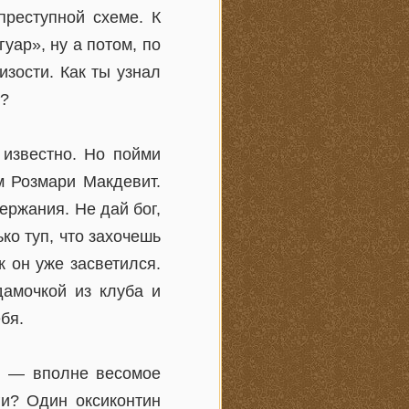
преступной схеме. К
уар», ну а потом, по
изости. Как ты узнал
е?
 известно. Но пойми
м Розмари Макдевит.
ержания. Не дай бог,
ко туп, что захочешь
к он уже засветился.
дамочкой из клуба и
бя.
ия — вполне весомое
ги? Один оксиконтин