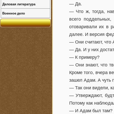
— Да.
Деловая литература
— Что ж, тогда, на
Военное дело
всего поддельных,
отоваривали их в р
далее. И версия фе
— Они считают, что 
— Да. И у них достат
— К примеру?
— Они знают, что т
Кроме того, вчера в
зашел Адам. А чуть 
— Так они видели, к
— Утверждают, будт
Потому как наблюдал
— И Адам был там?