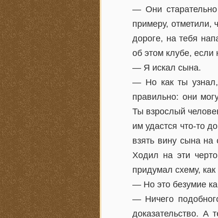
— Они старательно 
примеру, отметили, 
дороге, на тебя нап
об этом клубе, если
— Я искал сына.
— Но как ты узнал,
правильно: они мог
Ты взрослый человек
им удастся что-то д
взять вину сына на 
Ходил на эти черто
придумал схему, как
— Но это безумие ка
— Ничего подобного
доказательство. А 