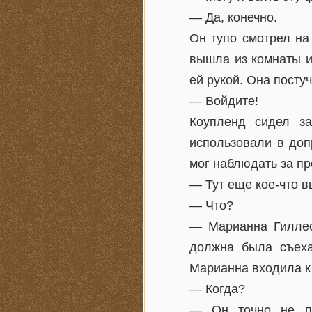
— Да, конечно.
Он тупо смотрел на
вышла из комнаты и
ей рукой. Она посту
— Войдите!
Коупленд сидел з
использовали в доп
мог наблюдать за пр
— Тут еще кое-что в
— Что?
— Марианна Гиллес
должна была съеха
Марианна входила к 
— Когда?
— Он точно не пом