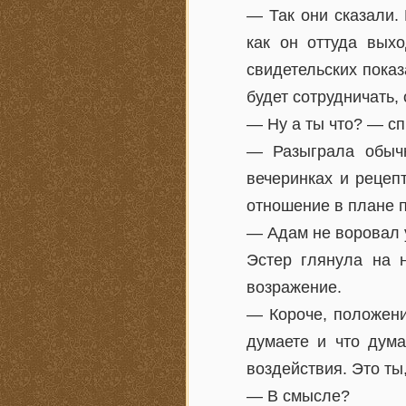
— Так они сказали. 
как он оттуда вых
свидетельских показ
будет сотрудничать,
— Ну а ты что? — сп
— Разыграла обычн
вечеринках и рецеп
отношение в плане 
— Адам не воровал у
Эстер глянула на н
возражение.
— Короче, положени
думаете и что дума
воздействия. Это ты
— В смысле?