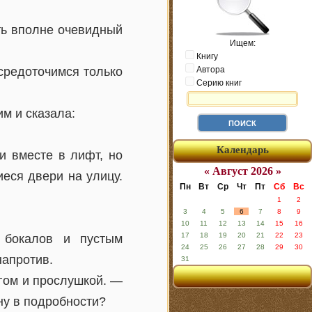
ть вполне очевидный
Ищем:
Книгу
средоточимся только
Автора
Серию книг
м и сказала:
Календарь
и вместе в лифт, но
« Август 2026 »
еся двери на улицу.
Пн
Вт
Ср
Чт
Пт
Сб
Вс
1
2
3
4
5
6
7
8
9
10
11
12
13
14
15
16
17
18
19
20
21
22
23
 бокалов и пустым
24
25
26
27
28
29
30
напротив.
31
гом и прослушкой. —
ну в подробности?