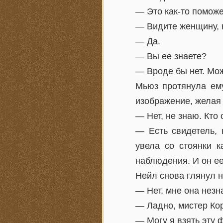
— Это как-то помож
— Видите женщину, 
— Да.
— Вы ее знаете?
— Вроде бы нет. Мож
Мьюз протянула ем
изображение, желая 
— Нет, не знаю. Кто 
— Есть свидетель, 
увела со стоянки к
наблюдения. И он ее
Нейл снова глянул н
— Нет, мне она незн
— Ладно, мистер Ко
— Могу я взять эту