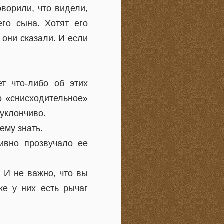
оворили, что видели,
го сына. Хотят его
 они сказали. И если
т что-либо об этих
о «снисходительное»
уклончиво.
ему знать.
аивно прозвучало ее
 И не важно, что вы
же у них есть рычаг