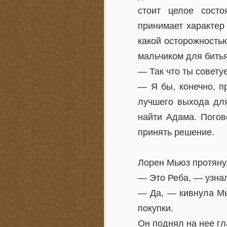
стоит целое сост
принимает характер
какой осторожность
мальчиком для битья.
— Так что ты совету
— Я бы, конечно, п
лучшего выхода для
найти Адама. Погов
принять решение.
Лорен Мьюз протяну
— Это Реба, — узнал
— Да, — кивнула Мь
покупки.
Он поднял на нее гл