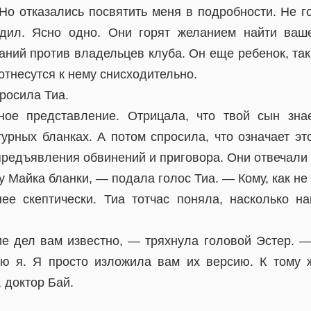
Но отказались посвятить меня в подробности. Не г
одил. Ясно одно. Они горят желанием найти ваше
аний против владельцев клуба. Он еще ребенок, так
 отнесутся к нему снисходительно.
росила Тиа.
ое представление. Отрицала, что твой сын знае
турных бланках. А потом спросила, что означает эт
предъявления обвинений и приговора. Они отвечали 
 Майка бланки, — подала голос Тиа. — Кому, как не 
ее скептически. Тиа тотчас поняла, насколько н
е дел вам известно, — тряхнула головой Эстер. —
ю я. Я просто изложила вам их версию. К тому 
, доктор Бай.