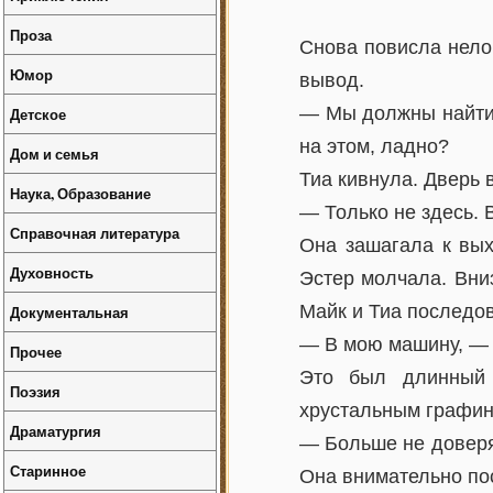
Проза
Снова повисла нело
Юмор
вывод.
— Мы должны найти 
Детское
на этом, ладно?
Дом и семья
Тиа кивнула. Дверь 
Наука, Образование
— Только не здесь. 
Справочная литература
Она зашагала к вых
Духовность
Эстер молчала. Вни
Майк и Тиа последов
Документальная
— В мою машину, — 
Прочее
Это был длинный 
Поэзия
хрустальным графино
Драматургия
— Больше не доверя
Старинное
Она внимательно пос