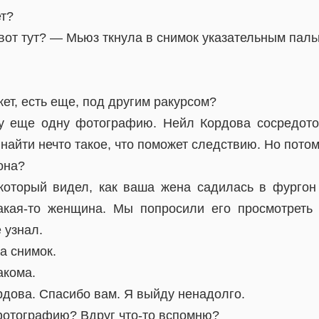
ет?
вот тут? — Мьюз ткнула в снимок указательным паль
ет, есть еще, под другим ракурсом?
у еще одну фотографию. Нейл Кордова сосредото
найти нечто такое, что поможет следствию. Но потом
она?
который видел, как ваша жена садилась в фургон
акая-то женщина. Мы попросили его просмотреть
 узнал.
а снимок.
акома.
рдова. Спасибо вам. Я выйду ненадолго.
 фотографию? Вдруг что-то вспомню?