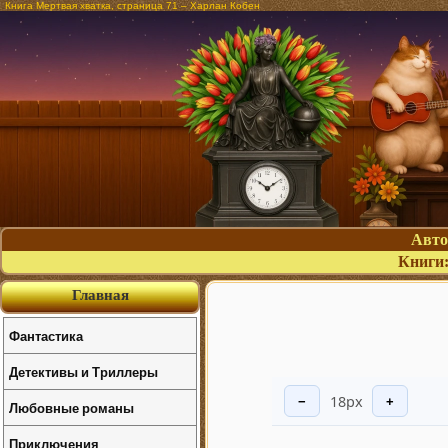
Книга Мертвая хватка, страница 71 – Харлан Кобен
Авт
Книги
Главная
Фантастика
Детективы и Триллеры
18px
−
+
Любовные романы
Приключения