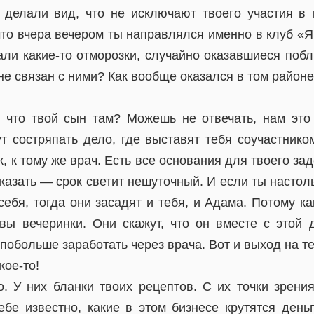
делали вид, что не исключают твоего участия в 
что вчера вечером ты направлялся именно в клуб «Яг
али какие-то отморозки, случайно оказавшиеся побл
 не связан с ними? Как вообще оказался в том район
 что твой сын там? Можешь не отвечать, нам это
ут состряпать дело, где выставят тебя соучастнико
, к тому же врач. Есть все основания для твоего зад
оказать — срок светит нешуточный. И если ты настоль
себя, тогда они засадят и тебя, и Адама. Потому ка
вы вечеринки. Они скажут, что он вместе с этой 
 побольше заработать через врача. Вот и выход на те
кое-то!
. У них бланки твоих рецептов. С их точки зрен
тебе известно, какие в этом бизнесе крутятся день