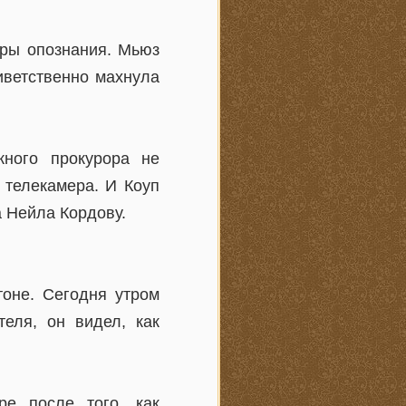
уры опознания. Мьюз
иветственно махнула
ного прокурора не
 телекамера. И Коуп
а Нейла Кордову.
оне. Сегодня утром
еля, он видел, как
ре после того, как