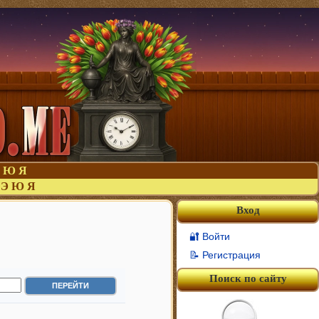
Ю
Я
Э
Ю
Я
Вход
🔐 Войти
📝 Регистрация
Поиск по сайту