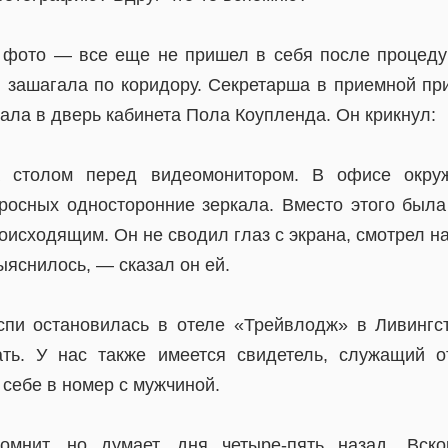
 фото — все еще не пришел в себя после процед
 зашагала по коридору. Секретарша в приемной пр
чала в дверь кабинета Пола Коупленда. Он крикнул:
а столом перед видеомонитором. В офисе окруж
росных односторонние зеркала. Вместо этого была
оисходящим. Он не сводил глаз с экрана, смотрел н
ыяснилось, — сказал он ей.
пи остановилась в отеле «Трейвлодж» в Ливингст
ть. У нас также имеется свидетель, служащий от
себе в номер с мужчиной.
нит, но думает, дня четыре-пять назад. Вско