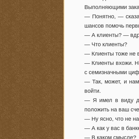
Выполняющими заказ 
— Понятно, — сказа
шансов помочь первы
— А клиенты? — вдр
— Что клиенты?
— Клиенты тоже не в
— Клиенты вхожи. Но
с семизначными циф
— Так, может, и на
войти.
— Я имел в виду д
положить на ваш сче
— Ну ясно, что не н
— А как у вас в бан
— В каком смысле?