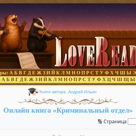
оры:
А
Б
В
Г
Д
Е
Ж
З
И
Й
К
Л
М
Н
О
П
Р
С
Т
У
Ф
Х
Ч
Ш
Ы
Э
:
А
Б
В
Г
Д
Е
Ж
З
И
Й
К
Л
М
Н
О
П
Р
С
Т
У
Ф
Х
Ц
Ч
Ш
Щ
Ы
Книги автора: Андрей Ильин
Онлайн книга «Криминальный отдел»
🔢 Страница