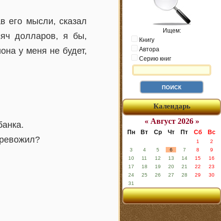
в его мысли, сказал
Ищем:
яч долларов, я бы,
Книгу
она у меня не будет,
Автора
Серию книг
Календарь
« Август 2026 »
банка.
Пн
Вт
Ср
Чт
Пт
Сб
Вс
тревожил?
1
2
3
4
5
6
7
8
9
10
11
12
13
14
15
16
17
18
19
20
21
22
23
24
25
26
27
28
29
30
31