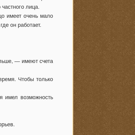
 частного лица.
цо имеет очень мало
где он работает.
альше, — имеют счета
время. Чтобы только
я имел возможность
орьев.