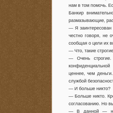
нам в том помочь. Е
Банкир внимательн
размазывающие, рас
— Я заинтересован 
честно говоря, не 
сообщая о цели их в
— Что, такие строги
— Очень строгие.
конфиденциальной 
ценнее, чем деньги
службой безопаснос
— И больше никто?
— Больше никто. Кр
согласованию. Но вы
— В данной — не 