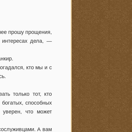
анее прошу прощения,
 интересах дела, —
нкир.
огадался, кто мы и с
сь.
ть только тот, кто
 богатых, способных
о уверен, что может
сослуживцами. А вам