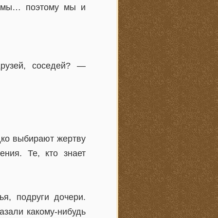
у мы… поэтому мы и
друзей, соседей? —
дко выбирают жертву
ния. Те, кто знает
я, подруги дочери.
азали какому-нибудь