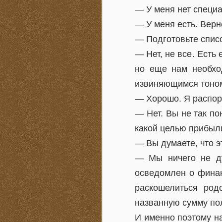
— У меня нет специа
— У меня есть. Верне
— Подготовьте списо
— Нет, не все. Есть
но еще нам необхо
извиняющимся тоном
— Хорошо. Я распор
— Нет. Вы не так по
какой целью прибыли
— Вы думаете, что э
— Мы ничего не ду
осведомлен о финан
раскошелиться родс
названную сумму пол
И именно поэтому н