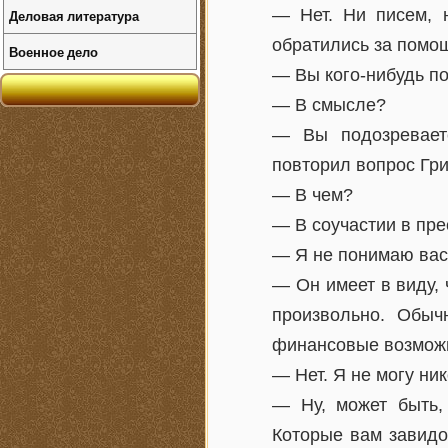
— Нет. Ни писем, 
Деловая литература
обратились за помощ
Военное дело
— Вы кого-нибудь п
— В смысле?
— Вы подозреваете
повторил вопрос Гри
— В чем?
— В соучастии в пре
— Я не понимаю вас
— Он имеет в виду,
произвольно. Обыч
финансовые возможн
— Нет. Я не могу ни
— Ну, может быть,
Которые вам завидо