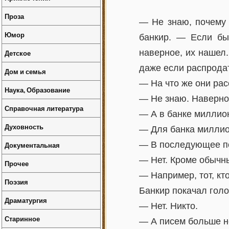
Проза
— Не знаю, почему 
Юмор
банкир. — Если бы
наверное, их нашел.
Детское
даже если распрода
Дом и семья
— На что же они ра
Наука, Образование
— Не знаю. Наверное
Справочная литература
— А в банке миллио
Духовность
— Для банка миллио
— В последующее по
Документальная
— Нет. Кроме обычны
Прочее
— Например, тот, кт
Поэзия
Банкир покачал голо
Драматургия
— Нет. Никто.
Старинное
— А писем больше н