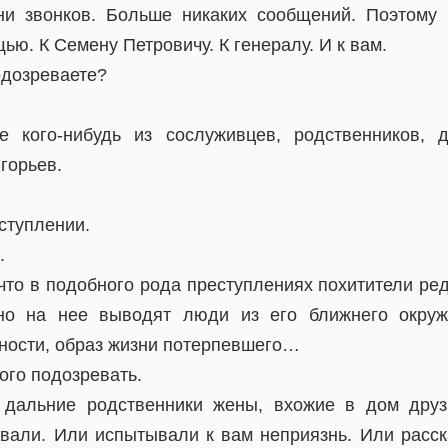
ни звонков. Больше никаких сообщений. Поэтом
ью. К Семену Петровичу. К генералу. И к вам.
одозреваете?
 кого-нибудь из сослуживцев, родственников, 
горьев.
ступлении.
.
 что в подобного рода преступлениях похитители ре
но на нее выводят люди из его ближнего окруже
ости, образ жизни потерпевшего…
кого подозревать.
 дальние родственники жены, вхожие в дом друзь
вали. Или испытывали к вам неприязнь. Или расск