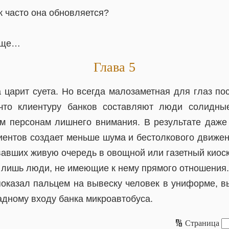
к часто она обновляется?
чаще…
Глава 5
 царит суета. Но всегда малозаметная для глаз по
 что клиентуру банков составляют люди солидны
м персонам лишнего внимания. В результате даже
лиентов создает меньше шума и бестолкового движен
вавших живую очередь в овощной или газетный киоск
 лишь люди, не имеющие к нему прямого отношения.
показал пальцем на вывеску человек в униформе, в
адному входу банка микроавтобуса.
🔢 Страница