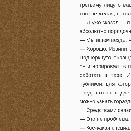
третьему лицу о ва
того не желая, нато
— Я уже сказал — я 
абсолютно порядочн
— Мы ищем везде. Ч
— Хорошо. Извините
Подчеркнуто обраща
он игнорировал. В 
работать в паре. И
публикой, для кото
следователю подчер
можно узнать горазд
— Средствами связи
— Это не проблема.
— Кое-какая специал