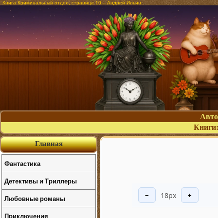
Книга Криминальный отдел, страница 10 – Андрей Ильин
Авт
Книги
Главная
Фантастика
Детективы и Триллеры
18px
−
+
Любовные романы
Приключения