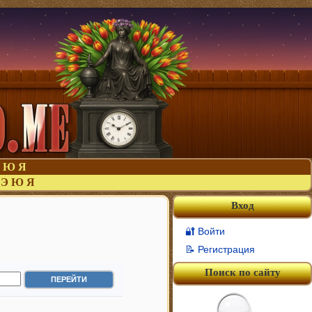
Ю
Я
Э
Ю
Я
Вход
🔐 Войти
📝 Регистрация
Поиск по сайту