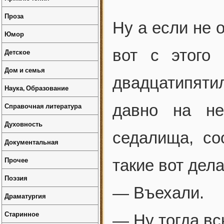
Проза
Ну а если не 
Юмор
вот с этого
Детское
Дом и семья
двадцатипят
Наука, Образование
Справочная литература
давно на не
Духовность
седалища, со
Документальная
Прочее
такие вот дел
Поэзия
— Въехали.
Драматургия
Старинное
— Ну тогда в