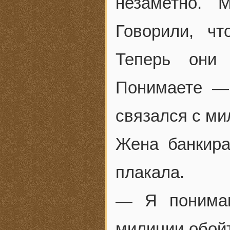
незаметно. 
Говорили, ч
Теперь они
Понимаете —
связался с м
Жена банкира
плакала.
— Я понимаю
милиции обойт