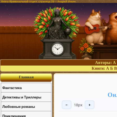
Книга Криминальный отдел, страница 29 – Андрей Ильин
Авторы:
А
Книги:
А
Б
В
Главная
Фантастика
Он
Детективы и Триллеры
18px
−
+
Любовные романы
Приключения