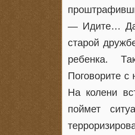
проштрафивши
— Идите… Да,
старой дружбе
ребенка. Та
Поговорите с 
На колени вс
поймет ситу
терроризиров