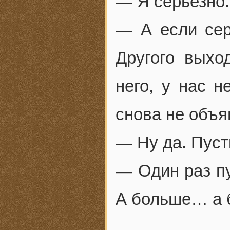
— Я серьезно.
— А если серь
Другого выхо
него, у нас н
снова не объя
— Ну да. Пусти
— Один раз пу
А больше… а б