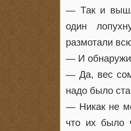
— Так и вышл
один лопухн
размотали всю
— И обнаружи
— Да, вес сом
надо было ста
— Никак не ме
что их было 