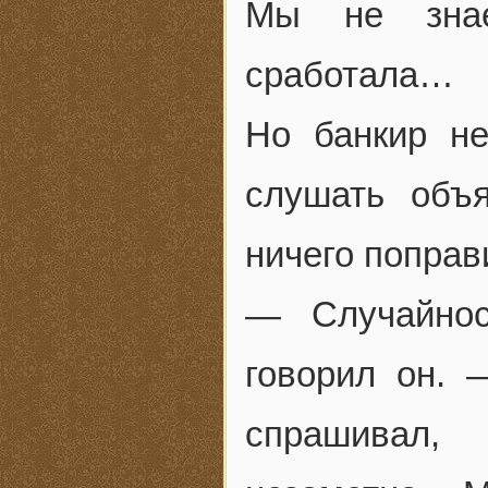
Мы не знае
сработала…
Но банкир н
слушать объ
ничего поправ
— Случайнос
говорил он. 
спрашивал,