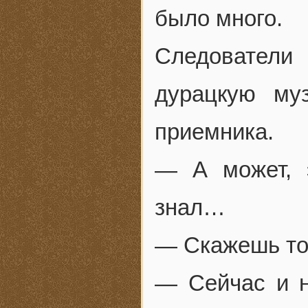
было много.
Следовател
дурацкую му
приемника.
— А может, 
знал…
— Скажешь тож
— Сейчас и н