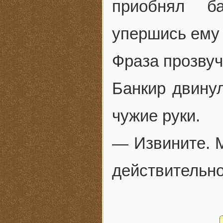
приобнял б
упершись ему 
Фраза прозву
Банкир двинул
чужие руки.
— Извините. М
действительн