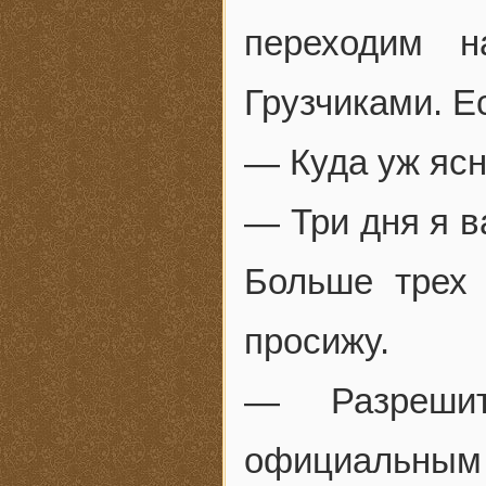
переходим н
Грузчиками. Е
— Куда уж ясн
— Три дня я в
Больше трех
просижу.
— Разреши
официальны