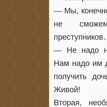
— Мы, конечно
не сможем
преступников
— Не надо н
Нам надо им д
получить доч
Живой!
Вторая, нео