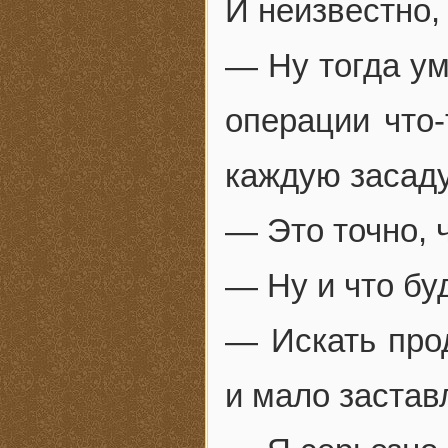
И неизвестно,
— Ну тогда ум
операции что-
каждую засаду
— Это точно, 
— Ну и что бу
— Искать прод
и мало застав