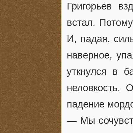
Григорьев вз
встал. Потому
И, падая, сил
наверное, упа
уткнулся в б
неловкость. 
падение мордо
— Мы сочувст