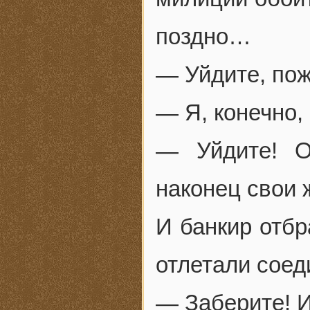
поздно…
— Уйдите, пож
— Я, конечно,
— Уйдите! О
наконец свои 
И банкир отбр
отлетали соед
— Заберите! 