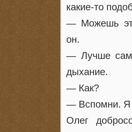
какие-то подо
— Можешь эт
он.
— Лучше сам,
дыхание.
— Как?
— Вспомни. Я 
Олег доброс