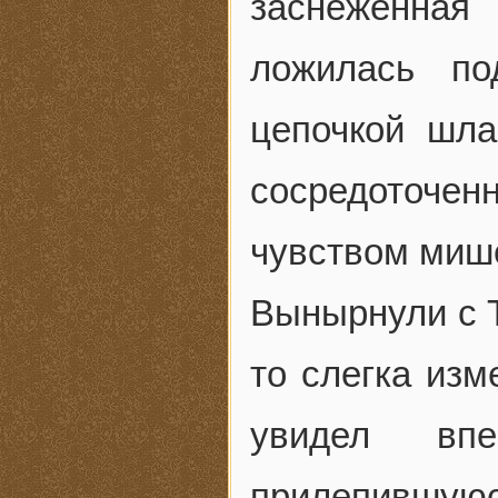
заснеженная
ложилась по
цепочкой шл
сосредоточен
чувством миш
Вынырнули с Т
то слегка из
увидел впе
прилепившуюся