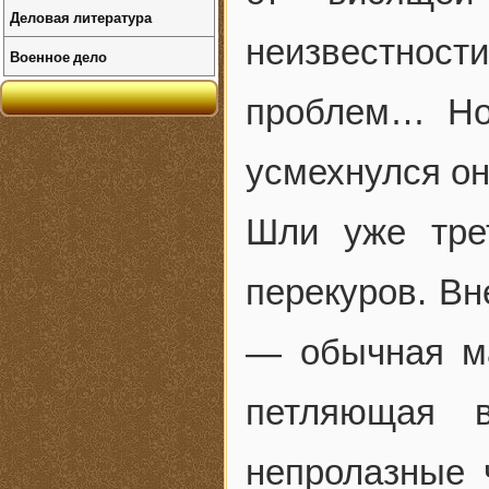
Деловая литература
неизвестнос
Военное дело
проблем… Но
усмехнулся он
Шли уже тре
перекуров. Вн
— обычная ма
петляющая 
непролазные