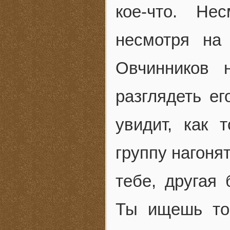
кое-что. Не
несмотря на
Овчинников 
разглядеть ег
увидит, как 
группу нагоня
тебе, другая
Ты ищешь то