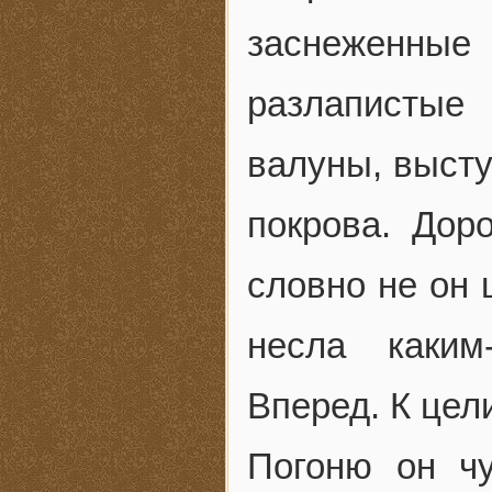
заснеженные
разлапистые
валуны, высту
покрова. Дор
словно не он 
несла каким
Вперед. К цел
Погоню он ч