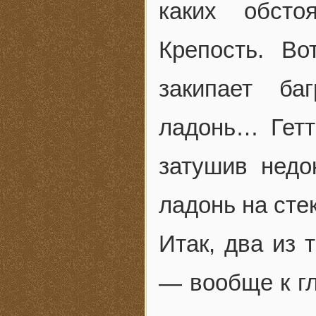
каких обсто
Крепость. Во
закипает ба
ладонь… Гетт
затушив недок
ладонь на ст
Итак, два из 
— вообще к гл