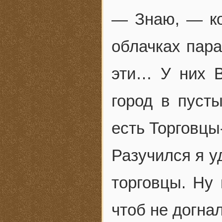
— Знаю, — ко
облачках пара
эти… У них В
город в пуст
есть Торговцы
Разучился я у
торговцы. Ну
чтоб не догнал