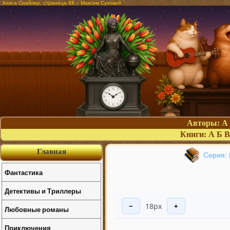
Книга Снайпер, страница 88 – Максим Суховей
Авторы:
А
Книги:
А
Б
В
Главная
Серия: 
Фантастика
Детективы и Триллеры
18px
−
+
Любовные романы
Приключения