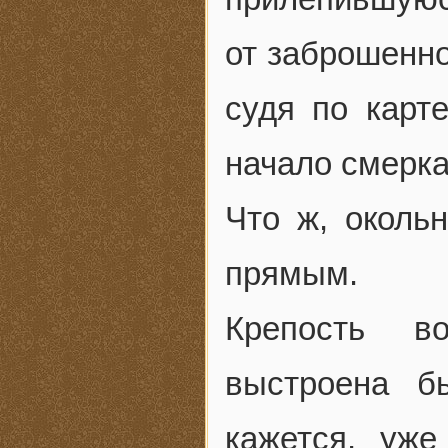
от заброшенно
судя по карте
начало смерка
Что ж, околь
прямым.
Крепость в
выстроена б
кажется, уже