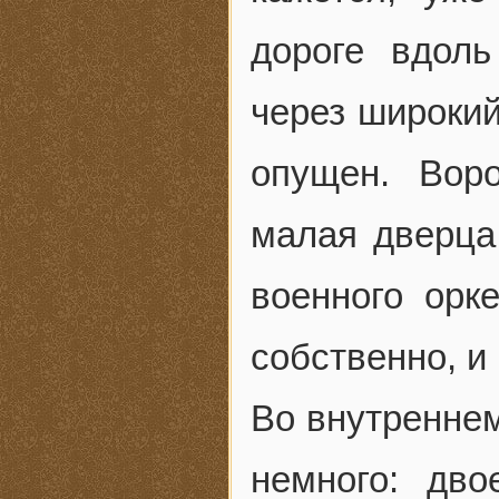
дороге вдол
через широкий
опущен. Вор
малая дверца 
военного орк
собственно, и
Во внутренне
немного: дв