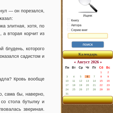
тнул — он порезался,
Ищем:
казал:
Книгу
ка элитная, хотя, по
Автора
Серию книг
, а вторая корчит из
ой блудень, которого
Календарь
 оказался садистом и
« Август 2026 »
Пн
Вт
Ср
Чт
Пт
Сб
Вс
1
2
3
4
5
6
7
8
9
падла? Кровь вообще
10
11
12
13
14
15
16
17
18
19
20
21
22
23
24
25
26
27
28
29
30
о, сама бы, наверно,
31
 со стола бутылку и
твовалась звериная.