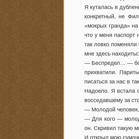
Я куталась в дублен
конкретный, не Фил
«мокрых гранда» на
что у меня паспорт
так ловко поменяли 
мне здесь находитьс
— Беспредел… — борм
прихватили. Парить
писаться за нас в та
Надоело. Я встала 
восседавшему за ст
— Молодой человек, 
— Для кого — молод
он. Скривил такую м
И открыл мою сумочк