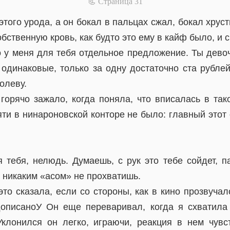
📃 Cтраница 31
этого урода, а он бокал в пальцах сжал, бокал хрус
бственную кровь, как будто это ему в кайф было, и с
 у меня для тебя отдельное предложение. Ты девоч
 одинаковые, только за одну достаточно ста рублей
олеву.
горячо зажало, когда поняла, что вписалась в так
ти в нинароновской конторе не было: главный этот
 тебя, нелюдь. Думаешь, с рук это тебе сойдет, 
 никаким «асом» не прохватишь.
то сказала, если со стороны, как в кино прозвучал
описаноУ Он еще переваривал, когда я схватила
клонился он легко, играючи, реакция в нем чувс