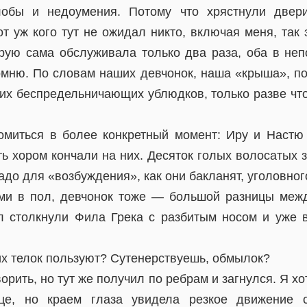
лобы и недоумения. Потому что хрястнули двери
 уж кого тут не ожидал никто, включая меня, так 
рую сама обслуживала только два раза, оба в неп
омню. По словам наших девчонок, наша «крыша», по
тих беспредельничающих ублюдков, только разве что
миться в более конкретный момент: Иру и Настю
сть хором кончали на них. Десяток голых волосатых 
адо для «возбуждения», как они бакланят, уголовног
ми в пол, девчонок тоже — большой разницы меж
л столкнули Фила Грека с разбитым носом и уже в
их телок пользуют? Сутенерствуешь, обмылок?
ворить, но тут же получил по ребрам и загнулся. Я х
це, но краем глаза увидела резкое движение с