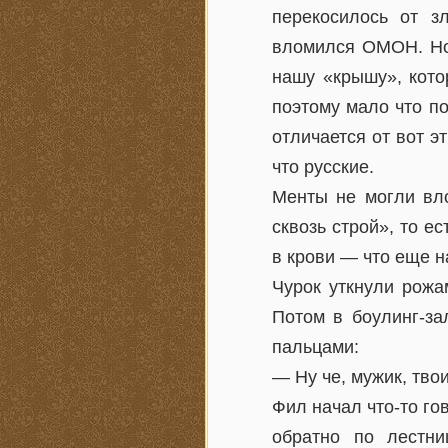
перекосилось от з
вломился ОМОН. Нот
нашу «крышу», кото
поэтому мало что п
отличается от вот э
что русские.
Менты не могли вло
сквозь строй», то е
в крови — что еще н
Чурок уткнули рожа
Потом в боулинг-за
пальцами:
— Ну че, мужик, тво
Фил начал что-то го
обратно по лестни