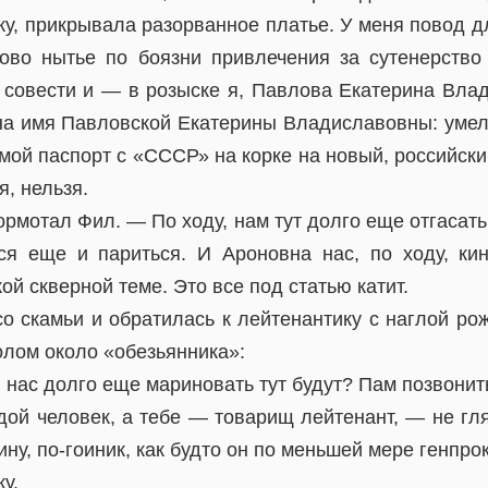
ку, прикрывала разорванное платье. У меня повод д
ово нытье по боязни привлечения за сутенерство
 совести и — в розыске я, Павлова Екатерина Влад
 на имя Павловской Екатерины Владиславовны: ум
мой паспорт с «СССР» на корке на новый, российски
я, нельзя.
отал Фил. — По ходу, нам тут долго еще отгасать,
ся еще и париться. И Ароновна нас, по ходу, ки
кой скверной теме. Это все под статью катит.
со скамьи и обратилась к лейтенантику с наглой ро
олом около «обезьянника»:
нас долго еще мариновать тут будут? Пам позвонит
ой человек, а тебе — товарищ лейтенант, — не гля
ину, по-гоиник, как будто он по меньшей мере генпро
у.