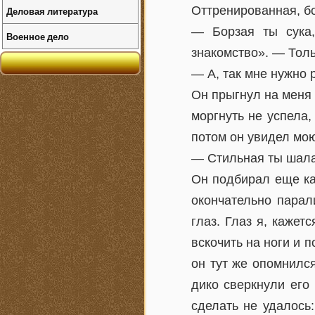
Оттренированная, б
Деловая литература
— Борзая ты сука,
Военное дело
знакомство». — Толь
— А, так мне нужно 
Он прыгнул на меня 
моргнуть не успела,
потом он увидел мою
— Стильная ты шалав
Он подбирал еще как
окончательно парал
глаз. Глаз я, кажет
вскочить на ноги и п
он тут же опомнилс
дико сверкнули его
сделать не удалось: