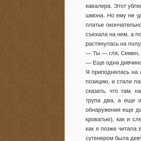
кавалера. Этот ублю
шмона. Но ему не уд
платье окончательн
съехала на нем, а по
растянулась на полу
— Ты — гля, Семен,
— Еще одна дивчина
Я приподнялась на л
позицию, и стали ла
сказать, что там, 
трупа два, а еще 
обнаружения еще дыш
кроватью), как и сл
как я позже читала
сутенером была деву