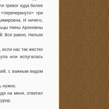
ля тревог куда более
 <перечеркнуто> три
имировна. И ничего,
ельцы Нины Ароновны
й. Все равно. Нельзя
 если нас так жестко
нула или испугалась
жей, с важным видом
ь нужно.
дя на меня, ответил
курор.