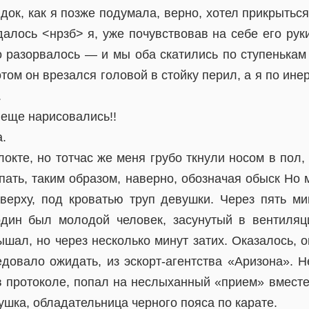
док, как я позже подумала, верно, хотел прикрыться
алось <нрзб> я, уже почувствовав на себе его рук
о разорвалось — и мы оба скатились по ступенькам 
том он врезался головой в стойку перил, а я по ине
.
 еще нарисовались!!
.
окте, но тотчас же меня грубо ткнули носом в пол
пать, таким образом, наверно, обозначая обыск Но 
наверху, под кроватью труп девушки. Через пять ми
один был молодой человек, засунутый в вентиляц
ал, но через несколько минут затих. Оказалось, о
едовало ожидать, из эскорт-агентства «Аризона». 
 в протоколе, попал на неслыханный «прием» вместе
шка, обладательница черного пояса по карате.