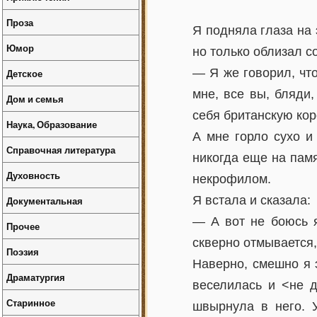
Проза
Я подняла глаза на 
Юмор
но только облизал со
— Я же говорил, что
Детское
мне, все вы, бляди,
Дом и семья
себя британскую кор
Наука, Образование
А мне горло сухо и 
Справочная литература
никогда еще на памя
Духовность
некрофилом.
Я встала и сказала:
Документальная
— А вот не боюсь я
Прочее
скверно отмывается,
Поэзия
Наверно, смешно я э
Драматургия
веселилась и <не д
Старинное
швырнула в него. У