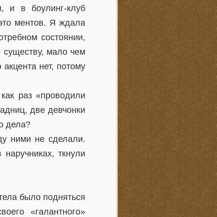
, и в боулинг-клуб
это ментов. Я ждала
отребном состоянии,
 существу, мало чем
 акцента нет, потому
 как раз «проводили
задниц, две девчонки
о дела?
ду ними не сделали.
 наручниках, ткнули
отела было подняться
воего «галантного»