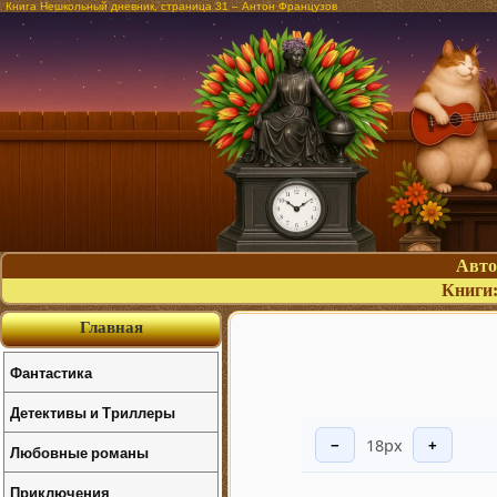
Книга Нешкольный дневник, страница 31 – Антон Французов
Авт
Книги
Главная
Фантастика
Детективы и Триллеры
18px
−
+
Любовные романы
Приключения