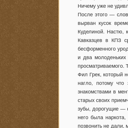
Ничему уже не удив
После этого — слов
вырван кусок врем
Куделиной. Настю, 
Кавказцев в КПЗ с
бесформенного урод
и два молоденьких 
просматриваемого. Т
Фил Грек, который 
нагло, потому что
знакомствами в мен
старых своих прием
зубы, дорогущие — 
него была наркота,
позвонить не дали, м