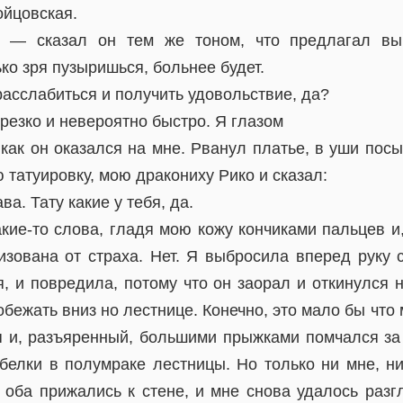
ойцовская.
 — сказал он тем же тоном, что предлагал вы
ко зря пузыришься, больнее будет.
расслабиться и получить удовольствие, да?
резко и невероятно быстро. Я глазом
 как он оказался на мне. Рванул платье, в уши посы
 татуировку, мою дракониху Рико и сказал:
а. Тату какие у тебя, да.
ие-то слова, гладя мою кожу кончиками пальцев и,
изована от страха. Нет. Я выбросила вперед руку с
ся, и повредила, потому что он заорал и откинулся 
обежать вниз но лестнице. Конечно, это мало бы что
я и, разъяренный, большими прыжками помчался за 
 белки в полумраке лестницы. Но только ни мне, н
 оба прижались к стене, и мне снова удалось разг