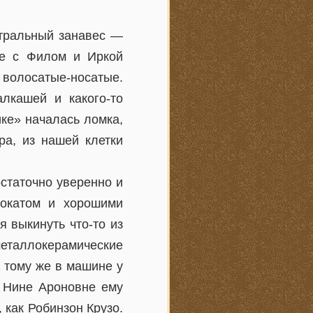
атральный занавес —
те с Филом и Иркой
 волосатые-носатые.
лкашей и какого-то
ке» началась ломка,
ра, из нашей клетки
статочно уверенно и
вокатом и хорошими
 выкинуть что-то из
металлокерамические
 тому же в машине у
. Нине Ароновне ему
, как Робинзон Крузо.