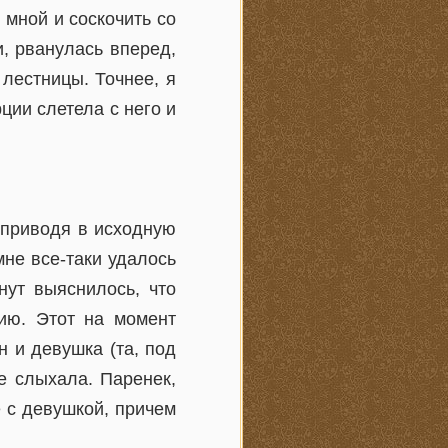
 мной и соскочить со
и, рванулась вперед,
лестницы. Точнее, я
рции слетела с него и
, приводя в исходную
мне все-таки удалось
нут выяснилось, что
ию. Этот на момент
н и девушка (та, под
Не слыхала. Паренек,
 с девушкой, причем