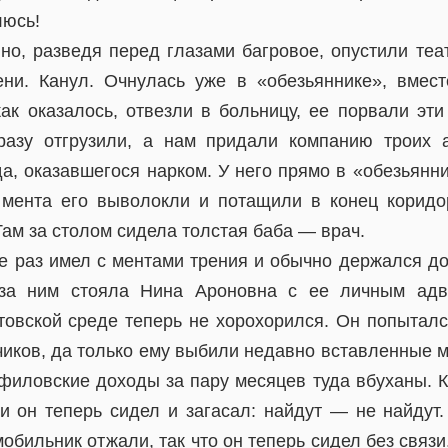
люсь!
но, разведя перед глазами багровое, опустили те
ени. Канул. Очнулась уже в «обезьяннике», вмес
как оказалось, отвезли в больницу, ее порвали эти
разу отгрузили, а нам придали компанию троих а
а, оказавшегося нарком. У него прямо в «обезьянни
мента его выволокли и потащили в конец коридо
ам за столом сидела толстая баба — врач.
не раз имел с ментами трения и обычно держался до
 за ним стояла Нина Ароновна с ее личным ад
товской среде теперь не хорохорился. Он попытался
чиков, да только ему выбили недавно вставленные 
филовские доходы за пару месяцев туда вбуханы. К
 и он теперь сидел и загасал: найдут — не найдут
обильник отжали, так что он теперь сидел без связи