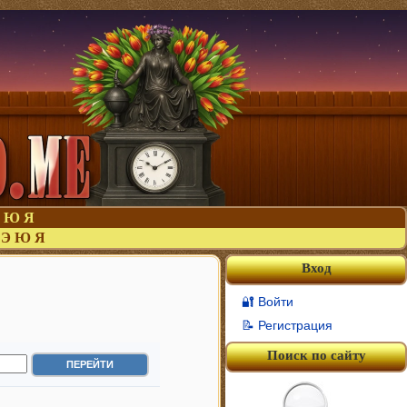
Ю
Я
Э
Ю
Я
Вход
🔐 Войти
📝 Регистрация
Поиск по сайту