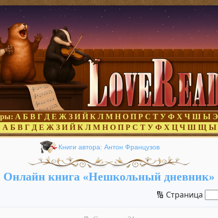
оры:
А
Б
В
Г
Д
Е
Ж
З
И
Й
К
Л
М
Н
О
П
Р
С
Т
У
Ф
Х
Ч
Ш
Ы
Э
:
А
Б
В
Г
Д
Е
Ж
З
И
Й
К
Л
М
Н
О
П
Р
С
Т
У
Ф
Х
Ц
Ч
Ш
Щ
Ы
Книги автора: Антон Французов
Онлайн книга «Нешкольный дневник»
🔢 Страница