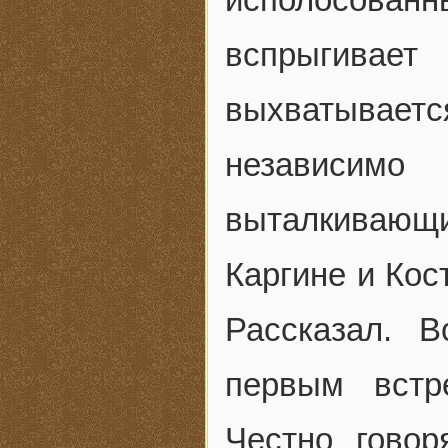
вспрыгивае
выхватывае
независимо
выталкивающие
Каргине и Кос
Рассказал. 
первым вст
Честно говор