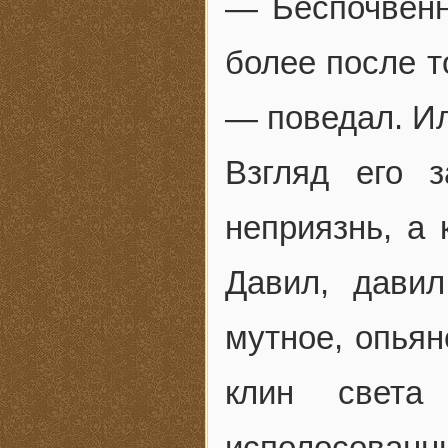
— Беспочвенн
более после т
— поведал. И
Взгляд его з
неприязнь, а
Давил, давил
мутное, опья
клин света 
исполосова