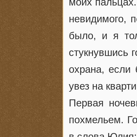
моих пальцах.
невидимого, п
было, и я то
стукнувшись 
охрана, если
увез на кварти
Первая ночев
похмельем. Го
в слова Юлия: