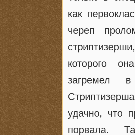
как первокла
череп проло
стриптизерши
которого он
загремел в
Стриптизерша
удачно, что 
порвала. Т