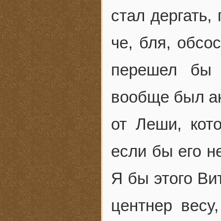
стал дергать,
че, бля, обсо
перешел бы 
вообще был ак
от Леши, кот
если бы его н
Я бы этого Ви
центнер весу