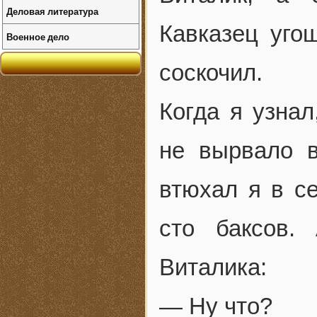
Деловая литература
Кавказец уго
Военное дело
соскочил.
Когда я узнал
не вырвало в
втюхал я в с
сто баксов.
Виталика:
— Ну что?