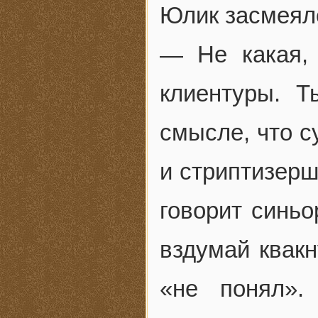
Юлик засмеял
— Не какая, 
клиентуры. Т
смысле, что с
и стриптизерш
говорит синьо
вздумай квакн
«не понял».