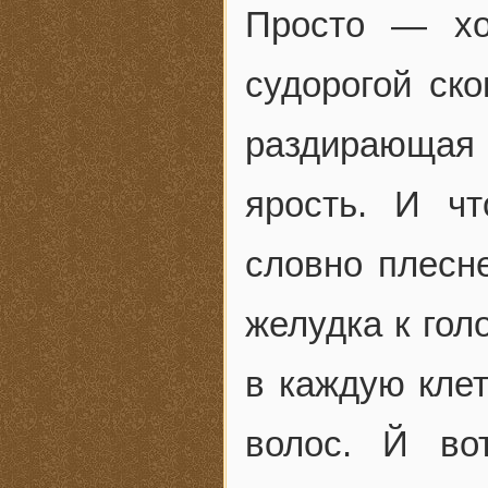
Просто — хо
судорогой ско
раздирающая
ярость. И чт
словно плесне
желудка к гол
в каждую клет
волос. Й во