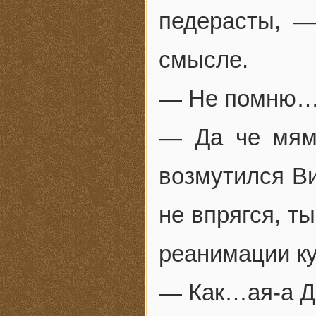
педерасты, —
смысле.
— Не помню
— Да че мям
возмутился Ви
не впрягся, т
реанимации ку
— Как…ая-а Д