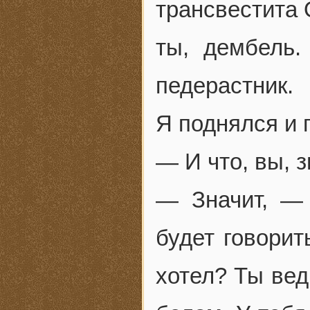
трансвестита 
ты, дембель
педерастник.
Я поднялся и 
— И что, вы, 
— Значит, — 
будет говорит
хотел? Ты вед