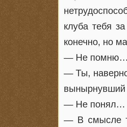
нетрудоспос
клуба тебя за
конечно, но м
— Не помню
— Ты, наверно
вынырнувший 
— Не понял…
— В смысле т