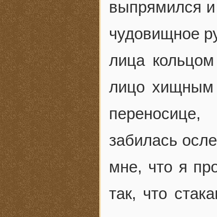
выпрямился и
чудовищное р
лица кольцом
лицо хищным 
переносице,
забилась осле
мне, что я пр
так, что стак