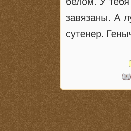
белом. У тебя
завязаны. А л
сутенер. Геныч