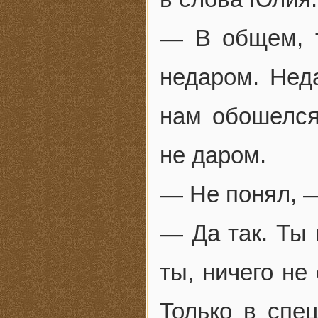
— В общем, т
недаром. Нед
нам обошелся
не даром.
— Не понял, 
— Да так. Ты 
ты, ничего не
Только в спе