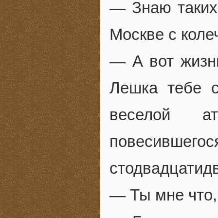
— Знаю таких.
Москве с коле
— А вот жизнь
Лешка тебе с
веселой а
повесившегос
стодвадцатидв
— Ты мне что,