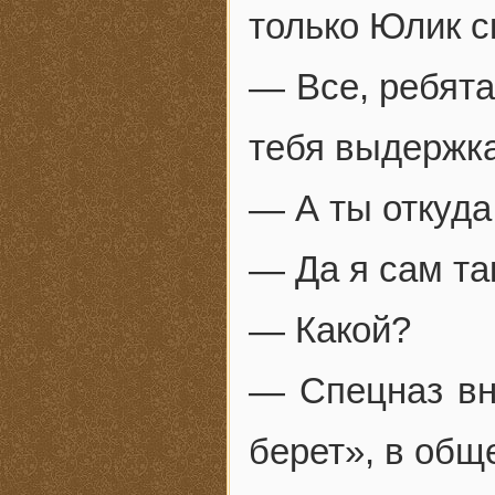
только Юлик с
— Все, ребята
тебя выдержка
— А ты откуда
— Да я сам та
— Какой?
— Спецназ вн
берет», в общ