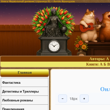
Книга Нешкольный дневник, страница 61 – Антон Французов
Авторы:
А
Книги:
А
Б
В
Главная
Фантастика
Онл
Детективы и Триллеры
18px
−
+
Любовные романы
Приключения