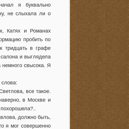
начал я буквально
ну, не слыхала ли о
х, Катях и Романах
формацию пробить по
к тридцать в графе
 салона и выглядела
 немного свысока. Я
 слова:
Светлова, все такое.
наверно, в Москве и
 похорошела?..
авлова, должно быть,
то я мог совершенно