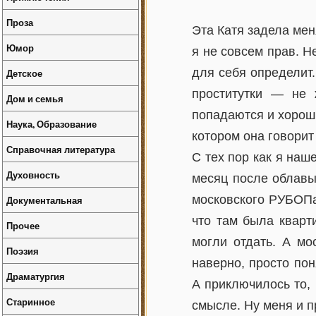
Проза
Эта Катя задела меня
Юмор
я не совсем прав. Не
для себя определит.
Детское
проститутки — не 
Дом и семья
попадаются и хороши
Наука, Образование
котором она говорит
Справочная литература
С тех пор как я наш
Духовность
месяц после облавы
московского РУБОПа 
Документальная
что там была кварт
Прочее
могли отдать. А мо
Поэзия
наверно, просто пон
Драматургия
А приключилось то,
Старинное
смысле. Ну меня и п