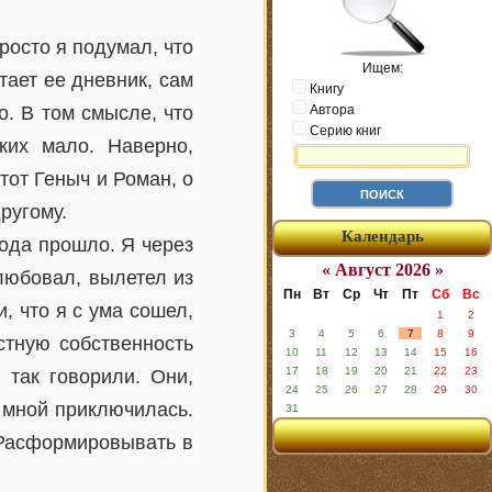
Просто я подумал, что
Ищем:
итает ее дневник, сам
Книгу
о. В том смысле, что
Автора
Серию книг
ких мало. Наверно,
тот Геныч и Роман, о
ругому.
Календарь
года прошло. Я через
« Август 2026 »
любовал, вылетел из
Пн
Вт
Ср
Чт
Пт
Сб
Вс
, что я с ума сошел,
1
2
3
4
5
6
7
8
9
стную собственность
10
11
12
13
14
15
16
17
18
19
20
21
22
23
 так говорили. Они,
24
25
26
27
28
29
30
о мной приключилась.
31
 Расформировывать в