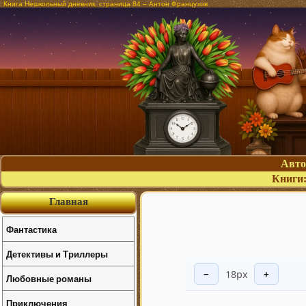
Книга Нешкольный дневник, страница 84 – Антон Французов
Авт
Книги
Главная
Фантастика
Детективы и Триллеры
18px
−
+
Любовные романы
Приключения