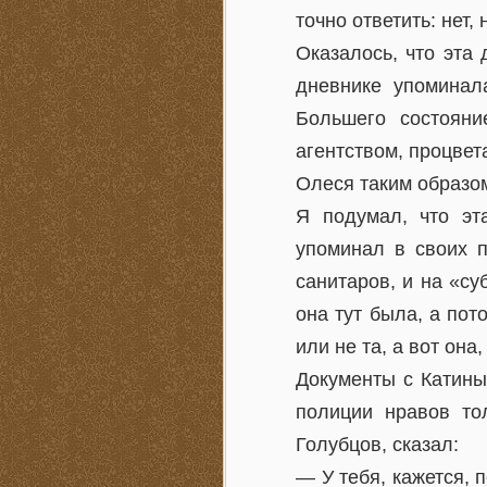
точно ответить: нет,
Оказалось, что эта 
дневнике упоминал
Большего состояни
агентством, процве
Олеся таким образо
Я подумал, что эт
упоминал в своих п
санитаров, и на «су
она тут была, а пот
или не та, а вот она
Документы с Катины
полиции нравов то
Голубцов, сказал:
— У тебя, кажется, п