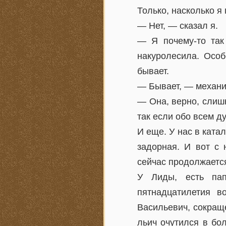
Только, насколько я
— Нет, — сказал я.
— Я почему-то так
накуролесила. Особ
бывает.
— Бывает, — механич
— Она, верно, слишк
так если обо всем ду
И еще. У нас в ката
задорная. И вот с 
сейчас продолжается,
У Лиды, есть пап
пятнадцатилетия в
Васильевич, сокраще
льич очутился в бол