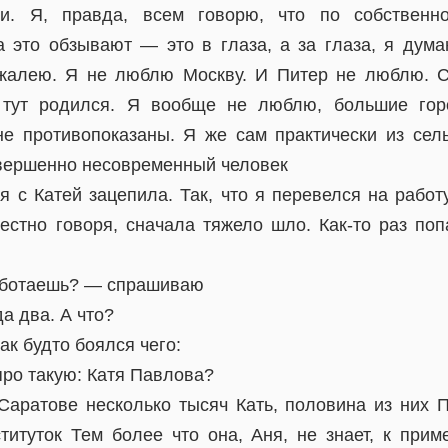
ли. Я, правда, всем говорю, что по собственн
 это обзывают — это в глаза, а за глаза, я ду
 жалею. Я не люблю Москву. И Питер не люблю. 
о тут родился. Я вообще не люблю, большие гор
е противопоказаны. Я же сам практически из сель
вершенно несовременный человек
я с Катей зацепила. Так, что я перевелся на работ
естно говоря, сначала тяжело шло. Как-то раз поп
аботаешь? — спрашиваю
а два. А что?
ак будто боялся чего:
про такую: Катя Павлова?
 Саратове несколько тысяч Кать, половина из них П
ституток Тем более что она, Аня, не знает, к прим