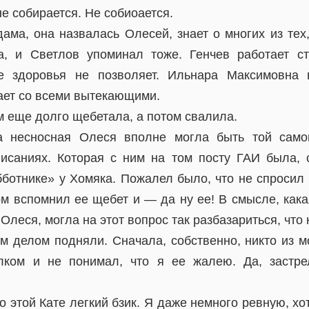
 не собирается. Не собиоается.
дама, она назвалась Олесей, знает о многих из тех
а, и Светлов упоминал тоже. Генчев работает ст
е здоровья не позволяет. Ильнара Максимовна
тает со всеми вытекающими.
м еще долго щебетала, а потом свалила.
а несносная Олеся вполне могла быть той само
исаниях. Которая с ним на том посту ГАИ была, 
бботнике» у Хомяка. Пожалел было, что не спросил
ом вспомнил ее щебет и — да ну ее! В смысле, кака
, Олеся, могла на этот вопрос так разбазариться, что 
м делом подняли. Сначала, собственно, никто из м
лком и не понимал, что я ее жалею. Да, застр
о этой Кате легкий бзик. Я даже немного ревную, хо