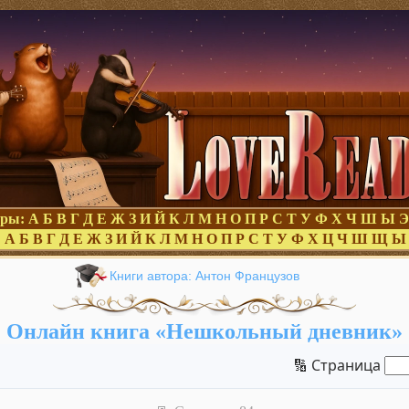
оры:
А
Б
В
Г
Д
Е
Ж
З
И
Й
К
Л
М
Н
О
П
Р
С
Т
У
Ф
Х
Ч
Ш
Ы
Э
:
А
Б
В
Г
Д
Е
Ж
З
И
Й
К
Л
М
Н
О
П
Р
С
Т
У
Ф
Х
Ц
Ч
Ш
Щ
Ы
Книги автора: Антон Французов
Онлайн книга «Нешкольный дневник»
🔢 Страница