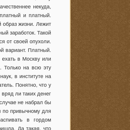
ачественнее некуда,
сплатный и платный.
 образ жизни. Лежит
ный заработок. Такой
ся от своей опухоли.
ой вариант. Платный.
 ехать в Москву или
. Только на всю эту
наук, в институте на
тель. Понятно, что у
 вряд ли таких денег
м случае не набрал бы
л по привычному для
аспивать в гордом
ишла. Да такая, что