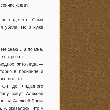
 сейчас жива?
 не надо это. Сама
ня убила. Но и хуже
. Не знаю… а по мне,
ое встречал.
омодное, зато Лида —
стория в принципе и
се вот так.
. Он до Лидкиного
Папу зовут Алексей
 назад Алексей Васи-
. А оказалось, что у