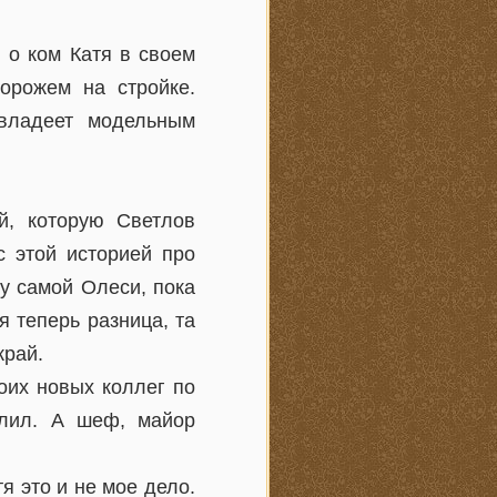
, о ком Катя в своем
орожем на стройке.
 владеет модельным
й, которую Светлов
с этой историей про
 у самой Олеси, пока
я теперь разница, та
край.
оих новых коллег по
елил. А шеф, майор
тя это и не мое дело.