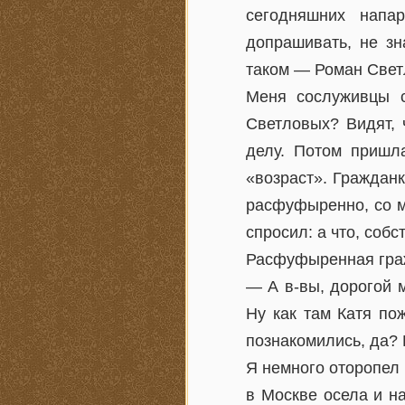
сегодняшних напа
допрашивать, не зн
таком — Роман Свет
Меня сослуживцы с
Светловых? Видят, 
делу. Потом пришл
«возраст». Граждан
расфуфыренно, со м
спросил: а что, собс
Расфуфыренная граж
— А в-вы, дорогой м
Ну как там Катя по
познакомились, да? 
Я немного оторопел 
в Москве осела и н