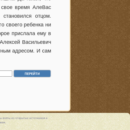
 свое время АлеВас
о становился отцом.
го своего ребенка ни
орое прислала ему в
 Алексей Васильевич
тным адресом. И сам
 взяты из открытых источников и
вам.