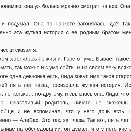
 понимаю, она уж больно мрачно смотрит на все. Она
 и подумал. Она по наркоте загонялась, да? Так
енно эта жуткая история с ее родным братом ме
ески сказал я.
ом загонялась по жизни. Горе от ума. Бывает такое
мать, так можно и с ума сойти. Я на своем веку всяк
логе одна девчонка есть, Лида зовут, имя такое стар
ней пять лет назад произошла жуткая история. И
 но только… по-другому, и свыклась она, Лида, что в
а. Счастливый родитель, ничего не скажешь
ообще и не вспоминал, что у него дочь есть. 
нно — АлеВас. Это так, за глаза. Так вот, пять лет
ьнице на обследовании, он думал, что у него киста