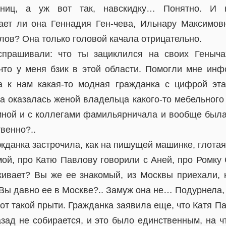
рниц, а уж вот так, навскидку… Понятно. И 
ает ли она Геннадия Ген-чева, Ильнару Максимов
лов? Она только головой качала отрицательно.
прашивали: что ты зациклился на своих Геныча
что у меня бзик в этой области. Помогли мне ин
а к нам какая-то модная гражданка с цифрой эта
ка оказалась женой владельца какого-то мебельного
ной и с коллегами фамильярничала и вообще была
твенно?..
данка застрочила, как на пишущей машинке, глотая
ой, про Катю Павлову говорили с Аней, про Ромку 
живает? Вы же ее знакомый, из Москвы приехали, 
Вы давно ее в Москве?.. Замуж она не… Подурнела,
от такой прыти. Гражданка заявила еще, что Катя П
азад не собирается, и это было единственным, на ч