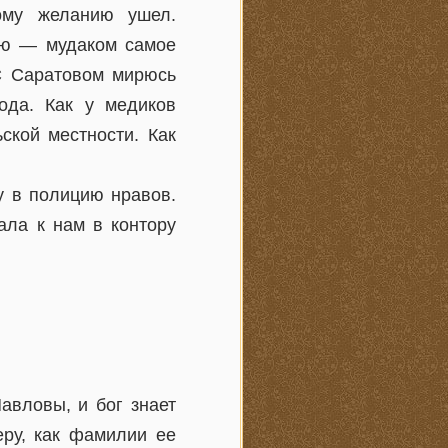
ому желанию ушел.
маю — мудаком самое
С Саратовом мирюсь
ода. Как у медиков
ской местности. Как
у в полицию нравов.
ала к нам в контору
авловы, и бог знает
еру, как фамилии ее