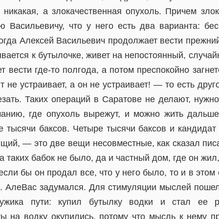
а никакая, а злокачественная опухоль. Причем злок
ю Васильевичу, что у него есть два варианта: бе
огда Алексей Васильевич продолжает вести прежний
вается к бутылочке, живет на непостоянный, случай
т вести где-то полгода, а потом преспокойно загнет
т не устраивает, а он не устраивает! — то есть друг
зать. Таких операций в Саратове не делают, нужно
анию, где опухоль вырежут, и можно жить дальше
 тысячи баксов. Четыре тысячи баксов и кандидат 
ий, — это две вещи несовместные, как сказал писа
 таких бабок не было, да и частный дом, где он жил,
если бы он продал все, что у него было, то и в это
. АлеВас задумался. Для стимуляции мыслей поше
мужика пути: купил бутылку водки и стал ее р
ты на водку окупились, потому что мысль к нему пр