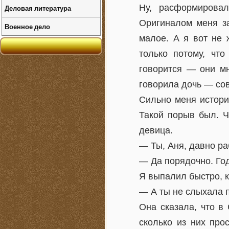
Ну, расформирова
Деловая литература
Оригиналом меня за
Военное дело
малое. А я вот не
только потому, чт
говорится — они мн
говорила дочь — со
Сильно меня истори
Такой порыв был. Ч
девица.
— Ты, Аня, давно р
— Да порядочно. Год
Я выпалил быстро, к
— А ты не слыхала 
Она сказала, что в
сколько из них про