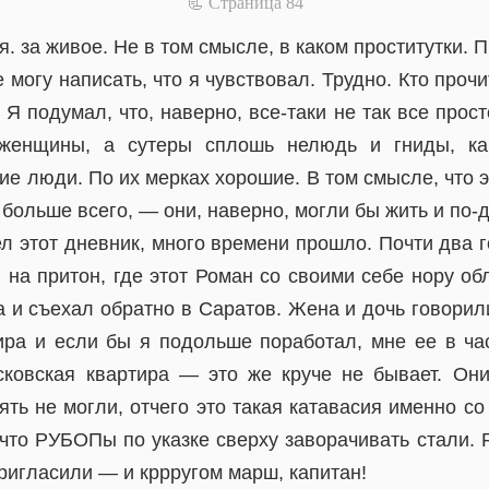
📃 Cтраница 84
. за живое. Не в том смысле, в каком проститутки. 
 могу написать, что я чувствовал. Трудно. Кто проч
 Я подумал, что, наверно, все-таки не так все прост
женщины, а сутеры сплошь нелюдь и гниды, ка
е люди. По их мерках хорошие. В том смысле, что э
 больше всего, — они, наверно, могли бы жить и по-д
ел этот дневник, много времени прошло. Почти два 
 на притон, где этот Роман со своими себе нору об
и съехал обратно в Саратов. Жена и дочь говорили
ира и если бы я подольше поработал, мне ее в ча
сковская квартира — это же круче не бывает. Они
ять не могли, отчего это такая катавасия именно с
 что РУБОПы по указке сверху заворачивать стали.
ригласили — и кррругом марш, капитан!