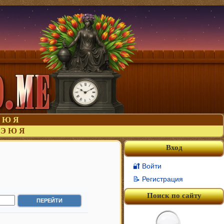
Ю
Я
Э
Ю
Я
Вход
🔐 Войти
📝 Регистрация
Поиск по сайту