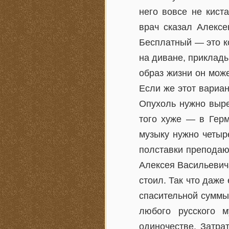
него вовсе не кист
врач сказал Алексе
Бесплатный — это к
на диване, приклады
образ жизни он може
Если же этот вариан
Опухоль нужно выре
того хуже — в Герм
музыку нужно четыре
полставки преподающ
Алексея Васильевича
стоил. Так что даже 
спасительной суммы
любого русского 
одиночестве. Затра