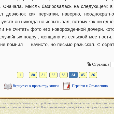
о. Сначала. Мысль базировалась на следующем: в
л девчонок как перчатки, наверно, неоднократн
чувств он никогда не испытывал, потому как ни одно
сли не считать фото его новорожденной дочери, кот
 случайных подруг, женщина из сельской местности.
не помнил — начисто, но письмо разыскал. С обра
🔢 Страница
1
…
80
81
82
83
84
85
86
Вернуться к просмотру книги
Перейти к Оглавлению
 - электронная библиотека в которой можно
читать онлайн книги
бесплатно. Все материалы
льно в ознакомительных целях. Все права на книги принадлежат их авторам и издательст