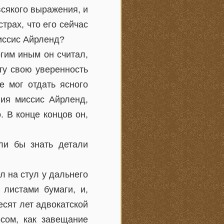
всякого выражения, и
трах, что его сейчас
миссис Айрленд?
гим иным он считал,
эту свою уверенность
е мог отдать ясного
ния миссис Айрленд,
 В конце концов он,
ли бы знать детали
 на стул у дальнего
 листами бумаги, и,
десят лет адвокатской
осом, как завещание