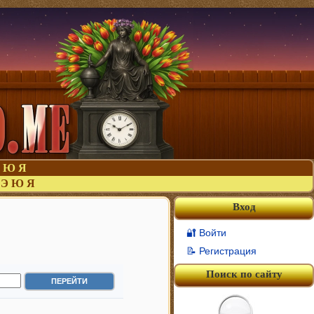
Ю
Я
Э
Ю
Я
Вход
🔐 Войти
📝 Регистрация
Поиск по сайту