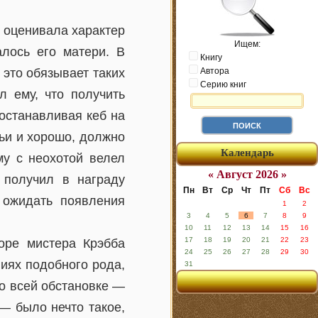
о оценивала характер
Ищем:
алось его матери. В
Книгу
 это обязывает таких
Автора
Серию книг
л ему, что получить
останавливая кеб на
мьи и хорошо, должно
Календарь
му с неохотой велел
« Август 2026 »
 получил в награду
Пн
Вт
Ср
Чт
Пт
Сб
Вс
 ожидать появления
1
2
3
4
5
6
7
8
9
10
11
12
13
14
15
16
17
18
19
20
21
22
23
торе мистера Крэбба
24
25
26
27
28
29
30
иях подобного рода,
31
во всей обстановке —
— было нечто такое,