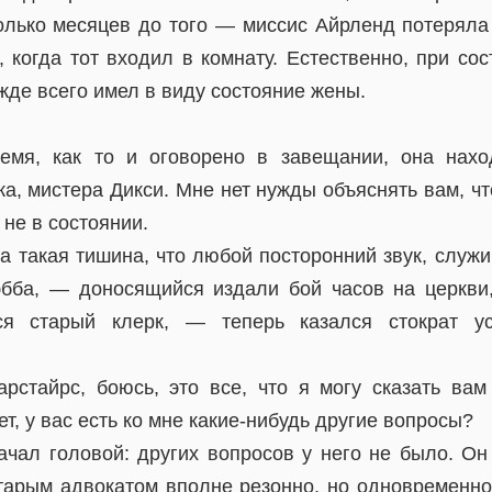
колько месяцев до того — миссис Айрленд потеряла 
, когда тот входил в комнату. Естественно, при с
де всего имел в виду состояние жены.
мя, как то и оговорено в завещании, она нахо
а, мистера Дикси. Мне нет нужды объяснять вам, ч
не в состоянии.
ла такая тишина, что любой посторонний звук, служ
бба, — доносящийся издали бой часов на церкви,
ся старый клерк, — теперь казался стократ у
рстайрс, боюсь, это все, что я могу сказать ва
т, у вас есть ко мне какие-нибудь другие вопросы?
ачал головой: других вопросов у него не было. Он
старым адвокатом вполне резонно, но одновременно 