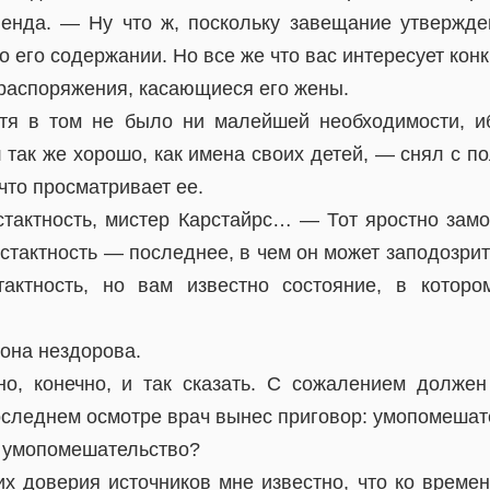
енда. — Ну что ж, поскольку завещание утвержде
 о его содержании. Но все же что вас интересует кон
 распоряжения, касающиеся его жены.
тя в том не было ни малейшей необходимости, и
так же хорошо, как имена своих детей, — снял с по
 что просматривает ее.
стактность, мистер Карстайрс… — Тот яростно замо
естактность — последнее, в чем он может заподозри
тактность, но вам известно состояние, в которо
она нездорова.
о, конечно, и так сказать. С сожалением должен
оследнем осмотре врач вынес приговор: умопомешат
 умопомешательство?
 доверия источников мне известно, что ко време