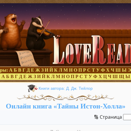
оры:
А
Б
В
Г
Д
Е
Ж
З
И
Й
К
Л
М
Н
О
П
Р
С
Т
У
Ф
Х
Ч
Ш
Ы
Э
:
А
Б
В
Г
Д
Е
Ж
З
И
Й
К
Л
М
Н
О
П
Р
С
Т
У
Ф
Х
Ц
Ч
Ш
Щ
Ы
Книги автора: Д. Дж. Тейлор
Онлайн книга «Тайны Истон-Холла»
🔢 Страница