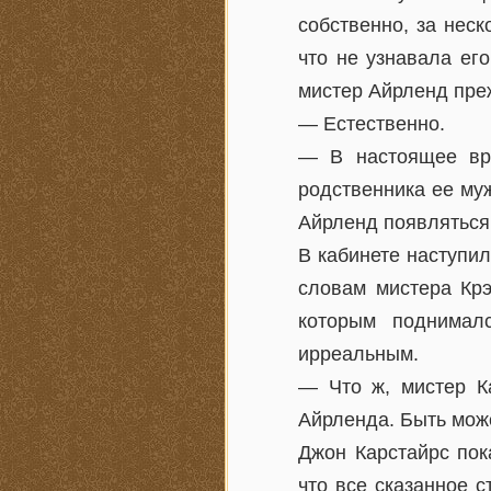
собственно, за нес
что не узнавала его
мистер Айрленд преж
— Естественно.
— В настоящее вре
родственника ее муж
Айрленд появляться 
В кабинете наступи
словам мистера Крэ
которым поднимал
ирреальным.
— Что ж, мистер Ка
Айрленда. Быть може
Джон Карстайрс пок
что все сказанное 