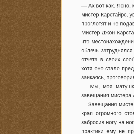
— Ах вот как. Ясно,
мистер Карстайрс, у
проглотят и не пода
Мистер Джон Карста
что местонахождение
облечь затруднялся
отчета в своих соо
хотя оно стало пре
заикаясь, проговори
— Мы, моя матушка
завещания мистера 
— Завещания мистер
края огромного сто
забросив ногу на ног
практики ему не пр