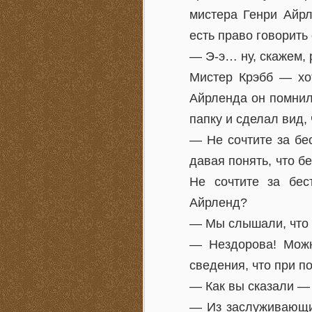
мистера Генри Айрл
есть право говорить
— Э-э… ну, скажем,
Мистер Крэбб — хо
Айрленда он помнил 
папку и сделал вид,
— Не сочтите за бе
давая понять, что б
Не сочтите за бес
Айрленд?
— Мы слышали, что 
— Нездорова! Можн
сведения, что при п
— Как вы сказали —
— Из заслуживающих