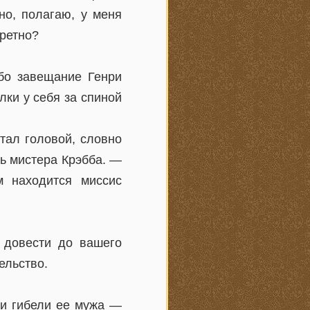
но, полагаю, у меня
кретно?
бо завещание Генри
лки у себя за спиной
тал головой, словно
ть мистера Крэбба. —
м находится миссис
 довести до вашего
ельство.
ни гибели ее мужа —