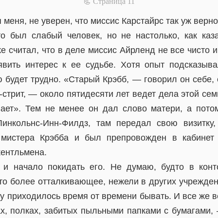
📃 Cтраница 11
я меня, не уверен, что миссис Карстайрс так уж верн
то был слабый человек, но не настолько, как каз
е считал, что в деле миссис Айрленд не все чисто и
явить интерес к ее судьбе. Хотя опыт подсказыва
будет трудно. «Старый Крэбб, — говорил он себе, 
стрит, — около пятидесяти лет ведет дела этой се
елает». Тем не менее он дал слово матери, а пото
Линкольнс-Инн-Филдз, там передал свою визитку,
мистера Крэбба и был препровожден в кабинет
ентльмена.
 и начало покидать его. Не думаю, будто в кон
-то более отталкивающее, нежели в других учрежден
у приходилось время от времени бывать. И все же 
х, полках, забитых пыльными папками с бумагами, 