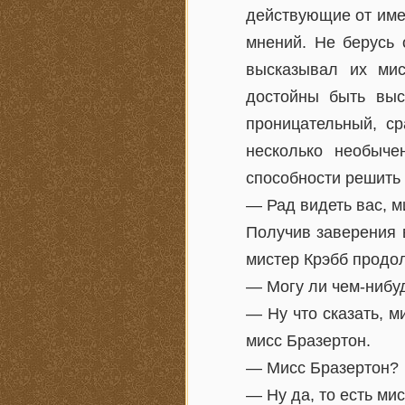
действующие от име
мнений. Не берусь 
высказывал их мис
достойны быть выс
проницательный, ср
несколько необыч
способности решить 
— Рад видеть вас, м
Получив заверения 
мистер Крэбб продо
— Могу ли чем-нибу
— Ну что сказать, м
мисс Бразертон.
— Мисс Бразертон?
— Ну да, то есть ми