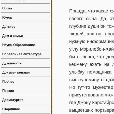
Проза
Правда, что касаетс
Юмор
своего сына. Да, э
глубине души он тож
Детское
людей, как он, про
Дом и семья
нужную информацию 
Наука, Образование
углу Мэрилебон-Хай-
Справочная литература
быть, знает, что д
Духовность
кебмену ехать на 
улыбку помощника 
Документальная
вышеупомянутою дж
Прочее
Но тут-то мужество
Поэзия
присутствовало что
Драматургия
где Джону Карстайрс
Старинное
выцветших портьера