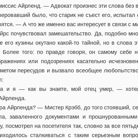
 миссис Айрленд. — Адвокат произнес эти слова без 
веровавший было, что старик не съест его, испытал с
вятся. — А что же именно вас интересует в связи с 
йрс почувствовал замешательство. Да, подобно мно
 его кузины окутано какой-то тайной, но в слова 
. Более того: по правде говоря, он самому себе н
бражениях или подозрениях касательно исчезнове
дметом пересудов и вызвало всеобщее любопытство.
л:
 и я — как вы знаете, мой отец умер, — хоте
Айрленда.
а Айрленда? — Мистер Крэбб, до того стоявший, сел
ла, заваленного документами и прошнурованными
у, посмотрел на посетителя так, словно за все пять
иходилось сталкиваться с таким серьезным вопр