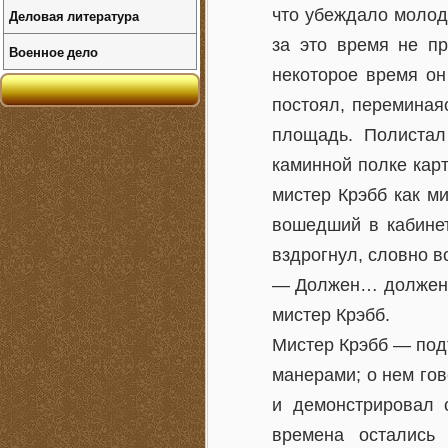
что убеждало молодо
Деловая литература
за это время не пр
Военное дело
некоторое время он
постоял, переминаяс
площадь. Полистал
каминной полке кар
мистер Крэбб как ми
вошедший в кабинет
вздрогнул, словно в
— Должен… должен из
мистер Крэбб.
Мистер Крэбб — под
манерами; о нем гов
и демонстрировал с
времена остались