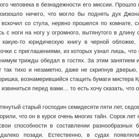
го человека в безнадежности его миссии. Прошло п
оизошло ничего, что могло бы поднять дух Джон
 вскочил со стула, нервно прошелся по комнате, с
ь с ноги на ногу у огромного, вытянутого в длину
 какую-то юридическую книгу в черной обложке,
точки с приглашениями, из которых узнал лишь, что
нимум трижды обедал в гостях. За этим занятием и
 так тихо и незаметно, даже не скрипнув дверью,
оришка, вознамерившийся стащить бумаги мистера К
виниться перед вами… то есть хочу сказать, что о
тянутый старый господин семидесяти пяти лет, седо
орили, что он в курсе очень многих тайн. Сорок лет 
вои способности в составлении разнообразных б
 далеко позади. Естественно, в судах появлял