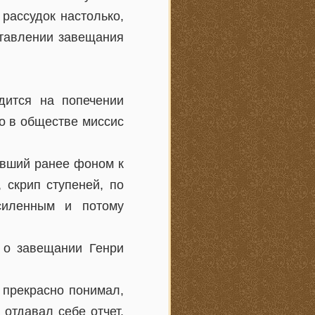
рассудок настолько,
оставлении завещания
дится на попечении
то в обществе миссис
ивший ранее фоном к
 скрип ступеней, по
силенным и потому
м о завещании Генри
 прекрасно понимал,
отдавал себе отчет,