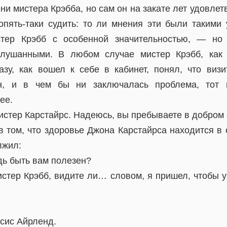
ни мистера Крэбба, но сам он на закате лет удовле
опять-таки судить: то ли мнения эти были такими 
тер Крэбб с особенной значительностью, — но 
лушанными. В любом случае мистер Крэбб, как
азу, как вошел к себе в кабинет, понял, что виз
ен, и в чем бы ни заключалась проблема, тот 
ее.
истер Карстайрс. Надеюсь, вы пребываете в добром
в том, что здоровье Джона Карстайрса находится в 
лжил:
дь быть вам полезен?
истер Крэбб, видите ли… словом, я пришел, чтобы у
ссис Айрленд.