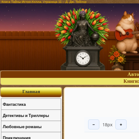
Книга Тайны Истон-Холла, страница 11 – Д. Дж. Тейлор
Авт
Книги
Главная
Фантастика
Детективы и Триллеры
18px
−
+
Любовные романы
Приключения