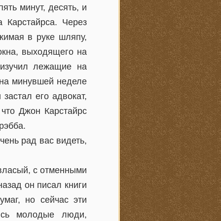
ять минут, десять, и
а Карстайрса. Через
жимая в руке шляпу,
 окна, выходящего на
 изучил лежащие на
 на минувшей неделе
 застал его адвокат,
 что Джон Карстайрс
рэбба.
чень рад вас видеть,
власый, с отменными
назад он писал книги
умаг, но сейчас эти
ись молодые люди,