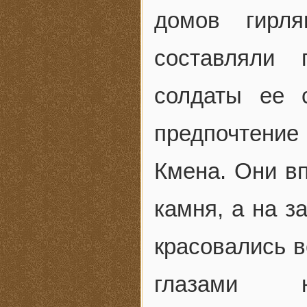
домов гирля
составляли 
солдаты ее 
предпочтени
Кмена. Они вп
камня, а на з
красовались в
глазами н