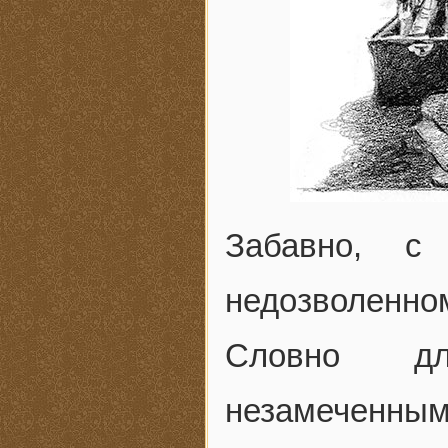
Забавно, с
недозволен
Словно дл
незамеченн