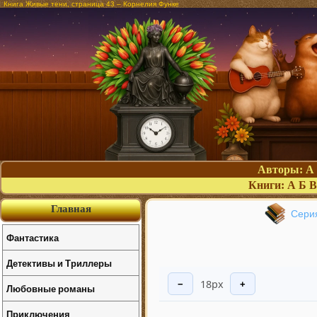
Книга Живые тени, страница 43 – Корнелия Функе
Авторы:
А
Книги:
А
Б
В
Главная
Сери
Фантастика
Детективы и Триллеры
18px
−
+
Любовные романы
Приключения