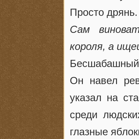
Просто дрянь.
Сам виноват
короля, а ище
Бесшабашный 
Он навел рев
указал на ст
среди людски
глазные яблок