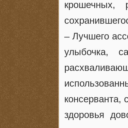
крошечных,
сохранившегос
– Лучшего асс
улыбочка, с
расхвалив
использован
консерванта, 
здоровья дов