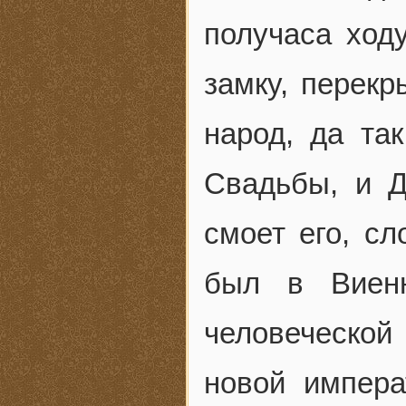
получаса ход
замку, перекр
народ, да та
Свадьбы, и Д
смоет его, с
был в Виенн
человеческо
новой импер