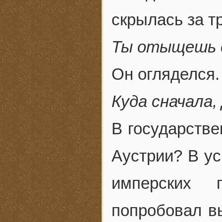
скрылась за т
Ты отыщешь 
Он огляделся.
Куда сначала,
В государстве
Аустрии? В ус
имперских 
попробовал в