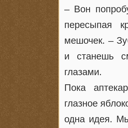
– Вон попроб
пересыпая к
мешочек. – Зу
и станешь с
глазами.
Пока аптека
глазное яблоко
одна идея. М