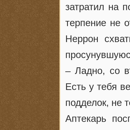
затратил на п
терпение не о
Неррон схва
просунувшуюся
– Ладно, со 
Есть у тебя в
подделок, не т
Аптекарь по