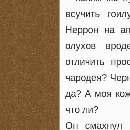
всучить гои
Неррон на ап
олухов вро
отличить про
чародея? Черн
да? А моя кож
что ли?
Он смахнул 