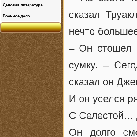
Деловая литература
сказал Труак
Военное дело
нечто большее
– Он отошел 
сумку. – Сег
сказал он Дже
И он уселся р
С Селестой… 
Он долго см