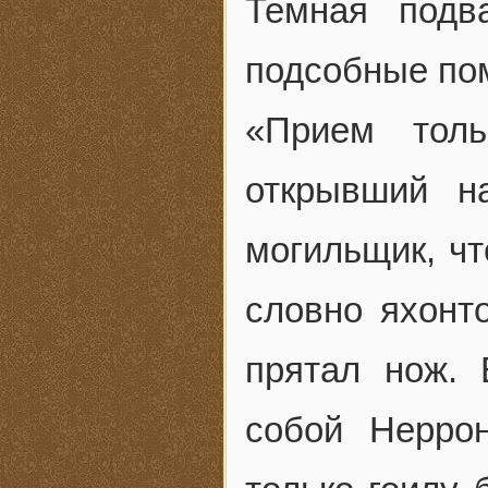
Темная подв
подсобные по
«Прием толь
открывший н
могильщик, чт
словно яхонт
прятал нож.
собой Неррон