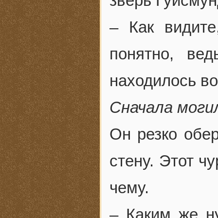
зверь Гуисмун
– Как видите
понятно, ве
находилось во
Сначала моги
Он резко обер
стену. Этот ч
чему.
– Каким же н