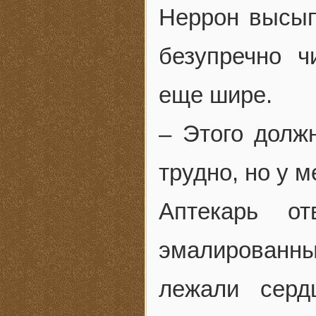
Неррон высып
безупречно ч
еще шире.
– Этого должн
трудно, но у м
Аптекарь о
эмалированн
лежали сер