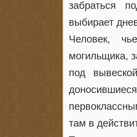
забраться п
выбирает днев
Человек, ч
могильщика, 
под вывеско
доносившие
первоклассны
там в действи