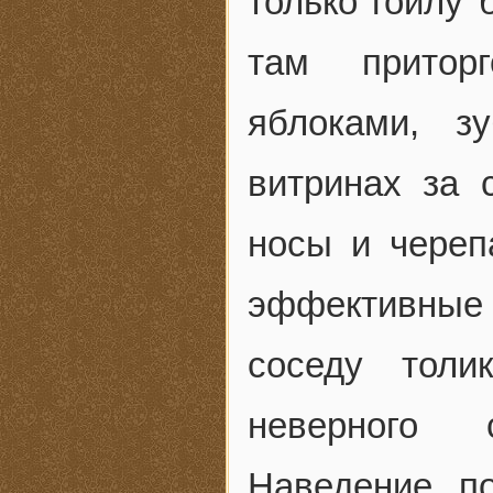
только гоилу 
там притор
яблоками, з
витринах за 
носы и чере
эффективные с
соседу толи
неверного 
Наведение п