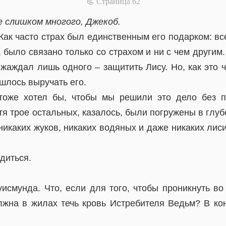
📃 Cтраница 62
 слишком многого, Джекоб.
ак часто страх был единственным его подарком: все
 было связано только со страхом и ни с чем другим.
жаждал лишь одного – защитить Лису. Но, как это 
шлось выручать его.
 тоже хотел бы, чтобы мы решили это дело без п
тя трое остальных, казалось, были погружены в глубо
никаких жуков, никаких водяных и даже никаких лис
диться.
исмунда. Что, если для того, чтобы проникнуть во
лжна в жилах течь кровь Истребителя Ведьм? В кон