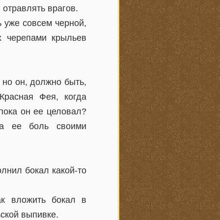
 отравлять врагов.
ь уже совсем черной,
х черепами крыльев
 но он, должно быть,
Красная Фея, когда
пока он ее целовал?
за ее боль своими
олнил бокал какой-то
ак вложить бокал в
ской выпивке.