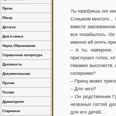
Проза
Ты требуешь от нее
Юмор
Слишком многого… К
вместе завоеванное,
Детское
все позабылось. Он 
Дом и семья
именно ей опять при
Наука, Образование
– А ты, наверное,
Справочная литература
приглушил голос, хо
Духовность
Никаких высочеств, 
соперники?
Документальная
– Принц может приго
Прочее
– Для чего?
Поэзия
– Он родственник Гу
Драматургия
незваных гостей до
Старинное
для его детей…