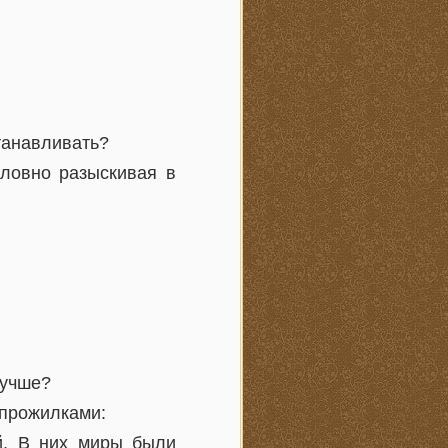
станавливать?
словно разыскивая в
лучше?
 прожилками:
й. В них миры были