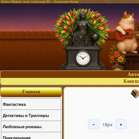
Книга Живые тени, страница 62 – Корнелия Функе
Авт
Книги
Главная
Фантастика
Детективы и Триллеры
18px
−
+
Любовные романы
Приключения