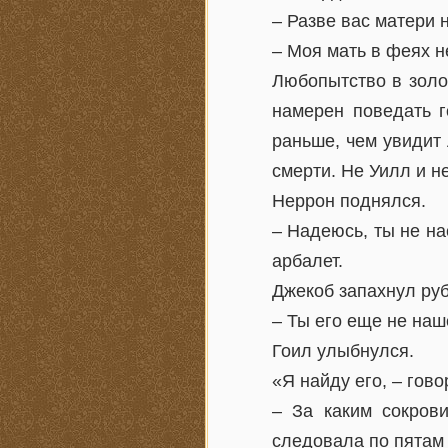
– Разве вас матери 
– Моя мать в феях н
Любопытство в золо
намерен поведать г
раньше, чем увидит 
смерти. Не Уилл и н
Неррон поднялся.
– Надеюсь, ты не на
арбалет.
Джекоб запахнул руб
– Ты его еще не наш
Гоил улыбнулся.
«Я найду его, – гово
– За каким сокров
следовала по пятам