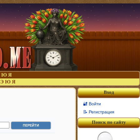
Ю
Я
Э
Ю
Я
Вход
🔐 Войти
📝 Регистрация
Поиск по сайту