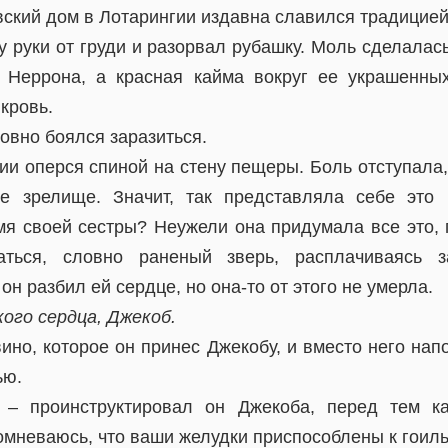
ский дом в Лотарингии издавна славился традицией
 руки от груди и разорвал рубашку. Моль сделалас
а Неррона, а красная кайма вокруг ее украшенны
кровь.
овно боялся заразиться.
и оперся спиной на стену пещеры. Боль отступала,
е зрелище. Значит, так представляла себе это 
я своей сестры? Неужели она придумала все это, 
аться, словно раненый зверь, расплачиваясь 
он разбил ей сердце, но она-то от этого не умерла.
кого сердца, Джекоб.
но, которое он принес Джекобу, и вместо него нап
ью.
 – проинструктировал он Джекоба, перед тем к
омневаюсь, что ваши желудки приспособлены к гоиль