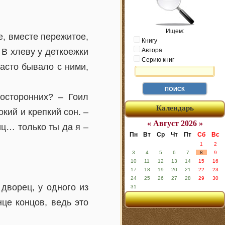
Ищем:
, вместе пережитое,
Книгу
 В хлеву у деткоежки
Автора
Серию книг
часто бывало с ними,
осторонних? – Гоил
Календарь
кий и крепкий сон. –
« Август 2026 »
иц… только ты да я –
Пн
Вт
Ср
Чт
Пт
Сб
Вс
1
2
3
4
5
6
7
8
9
10
11
12
13
14
15
16
17
18
19
20
21
22
23
24
25
26
27
28
29
30
 дворец, у одного из
31
це концов, ведь это