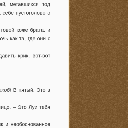
ей, метавшихся под
 себе пустоголового
товой коже брата, и
чь как та, где они с
авить крик, вот-вот
екоб!
В пятый. Это в
ицо. – Это Луи тебя
уж и необоснованное