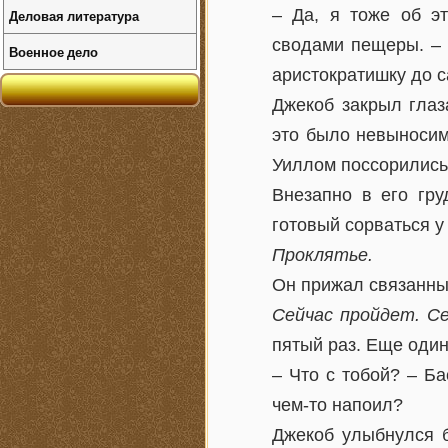
– Да, я тоже об э
Деловая литература
сводами пещеры. – 
Военное дело
аристократишку до с
Джекоб закрыл глаз
это было невыносимо
Уиллом поссорились
Внезапно в его гру
готовый сорваться у 
Проклятье.
Он прижал связанные
Сейчас пройдет. С
пятый раз. Еще один
– Что с тобой? – Б
чем-то напоил?
Джекоб улыбнулся б