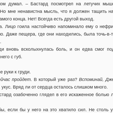
том думал. – Бастард посмотрел на летучих мыш
Но мне ненавистна мысль, что я должен тащить на
амого конца. Нет! Всегда есть другой выход.
а. Лицо гоила настойчиво напоминало ему о нефри
. Даже пещера, где они находились, была точь-в-то
.
ди вновь всколыхнулась боль, и он едва смог под
него с губ.
 руки к груди.
ейчас пройдет.
В который уже раз?
Вспоминай, Дж
 укус. Вряд ли от сердца осталось слишком много.
астард озабоченно глядел в его искаженное болью л
ы, если бы у него на это хватило сил. Не столь 