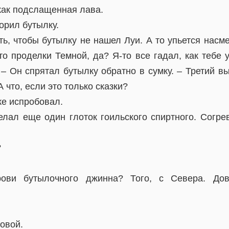
как подслащенная лава.
орил бутылку.
ь, чтобы бутылку не нашел Луи. А то упьется насме
Это проделки Темной, да? Я-то все гадал, как тебе 
 – Он спрятал бутылку обратно в сумку. – Третий 
 что, если это только сказки?
же испробовал.
елал еще один глоток гоильского спиртного. Согре
?
ови бутылочного джинна? Того, с Севера. Дов
овой.