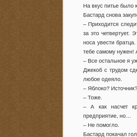
На вкус питье было 
Бастард снова закуп
– Приходится следит
за это четвертует. 
носа увести братца.
тебе самому нужен! А
– Все остальное я у
Джекоб с трудом сд
любое одеяло.
– Яблоко? Источник
– Тоже.
– А как насчет кр
предприятие, но…
– Не помогло.
Бастард покачал гол