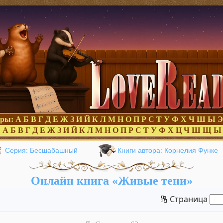
оры:
А
Б
В
Г
Д
Е
Ж
З
И
Й
К
Л
М
Н
О
П
Р
С
Т
У
Ф
Х
Ч
Ш
Ы
Э
:
А
Б
В
Г
Д
Е
Ж
З
И
Й
К
Л
М
Н
О
П
Р
С
Т
У
Ф
Х
Ц
Ч
Ш
Щ
Ы
Серия: Бесшабашный
Книги автора: Корнелия Функе
Онлайн книга «Живые тени»
🔢 Страница