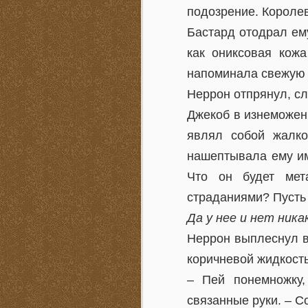
подозрение. Королев
Бастард отодрал ему
как ониксовая кож
напоминала свежую 
Неррон отпрянул, сл
Джекоб в изнеможени
являл собой жалко
нашептывала ему им
Что он будет мет
страданиями? Пусть 
Да у нее и нет ника
Неррон выплеснул ви
коричневой жидкост
– Пей понемножку,
связанные руки. – С