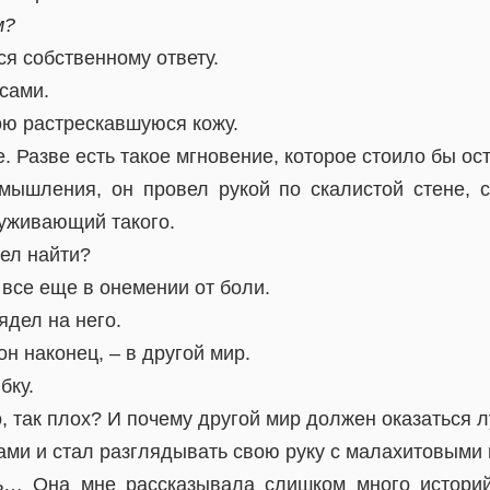
м?
я собственному ответу.
сами.
ою растрескавшуюся кожу.
е. Разве есть такое мгновение, которое стоило бы о
мышления, он провел рукой по скалистой стене, 
луживающий такого.
тел найти?
все еще в онемении от боли.
ядел на него.
он наконец, – в другой мир.
бку.
о, так плох? И почему другой мир должен оказаться 
ами и стал разглядывать свою руку с малахитовыми
ь… Она мне рассказывала слишком много истори