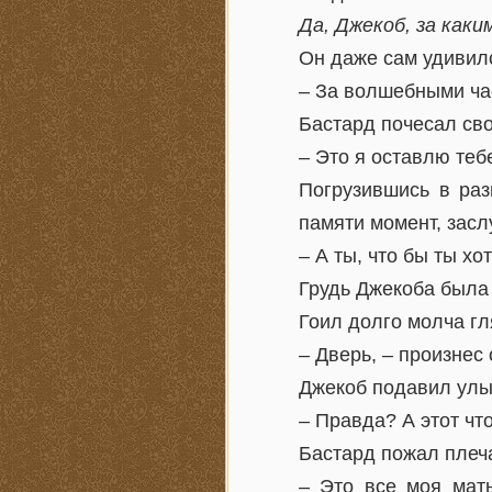
Да, Джекоб, за каки
Он даже сам удивилс
– За волшебными ча
Бастард почесал св
– Это я оставлю теб
Погрузившись в раз
памяти момент, зас
– А ты, что бы ты хо
Грудь Джекоба была 
Гоил долго молча гл
– Дверь, – произнес 
Джекоб подавил улы
– Правда? А этот чт
Бастард пожал плеч
– Это все моя мат