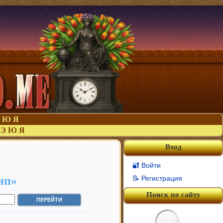
Ю
Я
Э
Ю
Я
Вход
ж
🔐 Войти
ип»
📝 Регистрация
Поиск по сайту