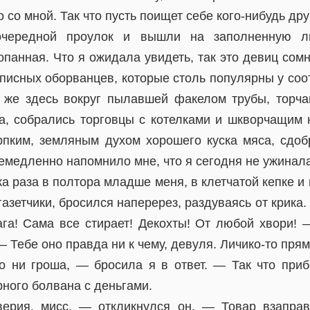
о со мной. Так что пусть поищет себе кого-нибудь дру
чередной проулок и вышли на заполненную 
опанная. Что я ожидала увидеть, так это девиц сом
описных оборванцев, которые столь популярны у соо
 же здесь вокруг пылавшей факелом трубы, торч
, собрались торговцы с котелками и шкворчащим 
рпким, земляным духом хорошего куска мяса, сдоб
емедленно напомнило мне, что я сегодня не ужинала
 раза в полтора младше меня, в клетчатой кепке и 
газетчики, бросился наперерез, раздуваясь от крика.
га! Сама все стирает! Декохты! От любой хвори!
— Тебе оно правда ни к чему, девуля. Личико-то прям
 ни гроша, — бросила я в ответ. — Так что при
рного болвана с деньгами.
верия, мисс, — откликнулся он. — Товар взаправ