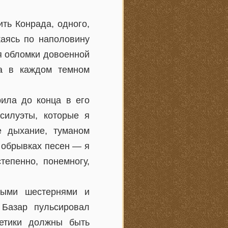
ить Конрада, одного,
каясь по наполовину
я обломки довоенной
 а в каждом темном
ила до конца в его
силуэты, которые я
е дыхание, туманом
 обрывках песен — я
тепенно, понемногу,
рыми шестернями и
 Базар пульсировал
етики должны быть