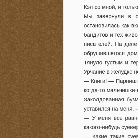
Кэл со мной, и тольк
Мы завернули в о
остановилась как вк
бандитов и тех жив
писателей. На деле
обрушившегося дома
Тянуло густым и те
Урчание в желудке н
— Книги! — Парнишка
когда-то мальчишки-
Заколдованная бума
уставился на меня. 
— У меня все равно
какого-нибудь суеве
— Какие такие суе