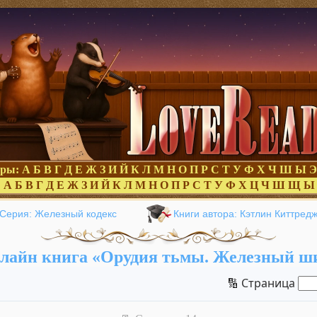
оры:
А
Б
В
Г
Д
Е
Ж
З
И
Й
К
Л
М
Н
О
П
Р
С
Т
У
Ф
Х
Ч
Ш
Ы
Э
:
А
Б
В
Г
Д
Е
Ж
З
И
Й
К
Л
М
Н
О
П
Р
С
Т
У
Ф
Х
Ц
Ч
Ш
Щ
Ы
Серия: Железный кодекс
Книги автора: Кэтлин Киттред
лайн книга «Орудия тьмы. Железный ш
🔢 Страница