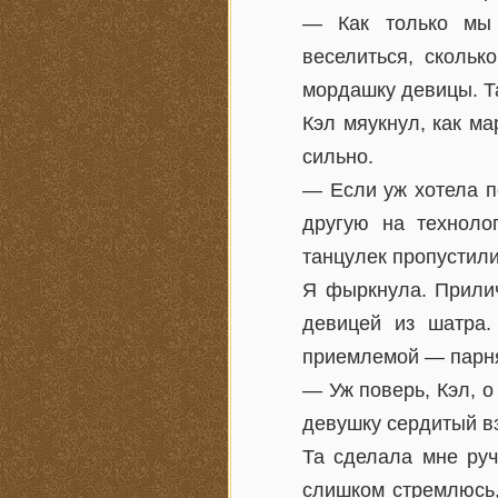
— Как только мы 
веселиться, скольк
мордашку девицы. Т
Кэл мяукнул, как ма
сильно.
— Если уж хотела п
другую на технол
танцулек пропустили
Я фыркнула. Прилич
девицей из шатра
приемлемой — парням
— Уж поверь, Кэл, о
девушку сердитый в
Та сделала мне руч
слишком стремлюсь,