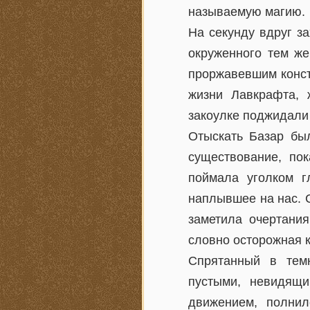
называемую магию.
На секунду вдруг за
окруженного тем же
проржавевшим конст
жизни Лавкрафта, 
закоулке поджидали
Отыскать Базар бы
существование, по
поймала уголком г
наплывшее на нас. 
заметила очертания
словно осторожная к
Спрятанный в тем
пустыми, невидящи
движением, полни