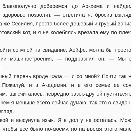
благополучно доберемся до Аркхема и найде
о здоровье позволит, — ответила я, бросив взгл
а же Сесилия, просто более дешевый и грубый вариа
ртовский кот, и я не колеблясь врезала ему по плеч
ойти со мной на свидание, Аойфе, могла бы просто 
огии машиностроения, — поддразнил он. — Мы в
.
ный парень вроде Кэла — и со мной? Почти так ж
. Пожалуй, и в Академии, и в его семье ее со
, как считалось, невредно разок-другой пуститься в
 чем я меньше всего сейчас думаю, так это о свида
згляд.
кой и высунула язык. Я в долгу не осталась. Мож
 чтобы все было по-моему, но на время этого мал