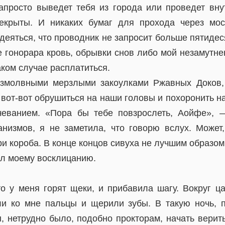
запросто выведет тебя из города или проведет вну
рекрыты. И никаких бумаг для прохода через мос
деяться, что проводник не запросит больше пятидес
е гонорара кровь, обрывки снов либо мой незамутн
аком случае расплатиться.
змолвными мерзлыми закоулками Ржавных Доков,
вот-вот обрушиться на наши головы и похоронить на
чеванием. «Пора бы тебе повзрослеть, Аойфе», 
низмов, я не заметила, что говорю вслух. Может
ри короба. В конце концов сивуха не лучшим образом
л моему восклицанию.
то у меня горят щеки, и прибавила шагу. Вокруг ца
ли ко мне пальцы и щерили зубы. В такую ночь, 
 нетрудно было, подобно прокторам, начать верить