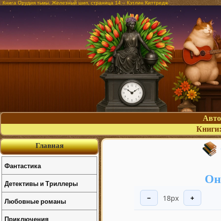
Книга Орудия тьмы. Железный шип, страница 14 – Кэтлин Киттредж
Авт
Книги
Главная
Фантастика
Он
Детективы и Триллеры
18px
−
+
Любовные романы
Приключения