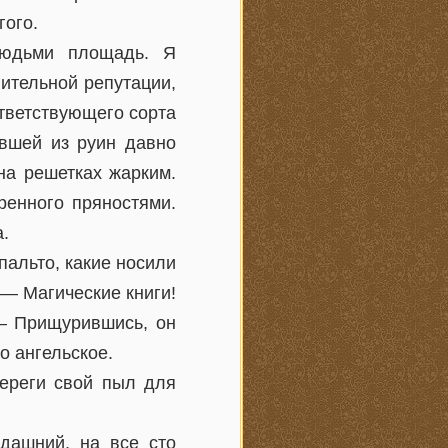
гого.
людьми площадь. Я
нительной репутации,
тветствующего сорта
авшей из руин давно
на решетках жарким.
ренного пряностями.
.
пальто, какие носили
 — Магические книги!
 — Прищурившись, он
о ангельское.
береги свой пыл для
дашний, на все сто