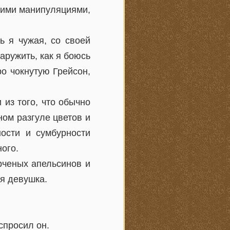
кими манипуляциями,
ь я чужая, со своей
ружить, как я боюсь
о чокнутую Грейсон,
из того, что обычно
ном разгуле цветов и
ости и сумбурности
ого.
рченых апельсинов и
я девушка.
спросил он.