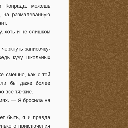
м Конрада, можешь
яд на размалеванную
нт.
у, хоть и не слишком
черкнуть записочку-
едь кучу школьных
е смешно, как с той
чли бы даже более
о все тяжкие.
ниях. — Я бросила на
ет быть, я и правда
енького приключения