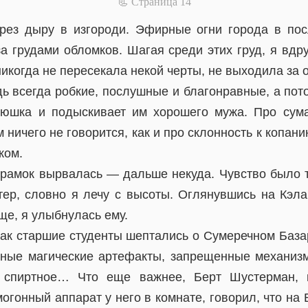
📃 Cтраница 14
рез дыру в изгороди. Эфирные огни города в по
за грудами обломков. Шагая среди этих груд, я вдр
никогда не пересекала некой черты, не выходила за
дь всегда робкие, послушные и благонравные, а пот
дюшка и подыскивает им хорошего мужа. Про сум
 ничего не говорится, как и про склонность к копан
ком.
х рамок вырвалась — дальше некуда. Чувство было т
тер, словно я лечу с высоты. Оглянувшись на Кэла
е, я улыбнулась ему.
как старшие студенты шептались о Сумеречном Базар
ные магические артефакты, запрещенные механизм
 спиртное… Что еще важнее, Берт Шустерман, к
огонный аппарат у него в комнате, говорил, что на