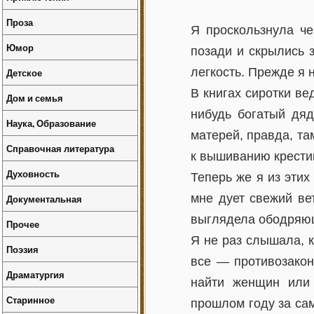
Проза
Я проскользнула че
Юмор
позади и скрылись 
легкость. Прежде я 
Детское
В книгах сиротки ве
Дом и семья
нибудь богатый дя
Наука, Образование
матерей, правда, там
Справочная литература
к вышиванию крести
Духовность
Теперь же я из эти
мне дует свежий ве
Документальная
выглядела ободряющ
Прочее
Я не раз слышала, 
Поэзия
все — противозакон
Драматургия
найти женщин или
Старинное
прошлом году за сам