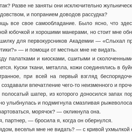
 так? Разве не заняты они исключительно жульничес
лдовством, и попранием доводов рассудка?
щь все свое самообладание. Было ясно, что здес
ой юбочкой и хорошими манерами, но стоит мне обна
ашилку для первокурсников Академии — «Слыхал пр
тики?» — и помощи от местных мне не видать.
жду палатками и киосками, сшитыми и сколоченными 
тся. Куски ткани, металла, кожи соединялись в буй
транное, при всей на первый взгляд беспорядочн
 создавали впечатление чего-то неизменного и прочн
 полосатый шатер, из которого доносился запах по
вно улыбнулась и подмигнула смазливая рыжеволоса
артоваться, морячок? — окликнула она.
 партнер, — бросила я, когда он обернулся.
рядом, веселья мне не видать? — с кривой ухмылкой 