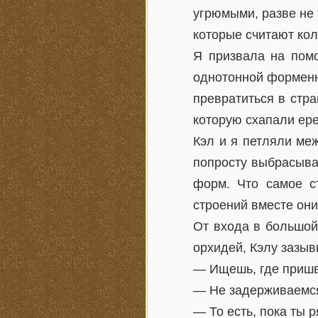
угрюмыми, разве не
которые считают ко
Я призвала на помо
однотонной форменн
превратиться в стр
которую схапали ере
Кэл и я петляли ме
попросту выбрасывае
форм. Что самое с
строений вместе они
От входа в большой
орхидей, Кэлу зазы
— Ищешь, где пришв
— Не задерживаемся,
— То есть, пока ты 