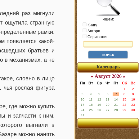
следний раз мигнули
Ищем:
уг ощутила странную
Книгу
 определенные рамки.
Автора
Серию книг
ом появляется какой-
асшедших братьев и
ию в механизмах, а не
Календарь
« Август 2026 »
акое, словно в лицо
Пн
Вт
Ср
Чт
Пт
Сб
Вс
, чья рослая фигура
1
2
3
4
5
6
7
8
9
10
11
12
13
14
15
16
17
18
19
20
21
22
23
е, где можно купить
24
25
26
27
28
29
30
ы и запчасти к ним,
31
оторого выгнали в
 Базаре можно нанять