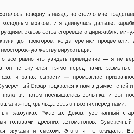
хотелось повернуть назад, но стоило мне представ
 холодным мраком, и я двинулась дальше, караб
рукциям, сквозь остов сгоревшего дирижабля, мину
жизни до прокторов, когда еретики процветали,
 неосторожную жертву вирусотвари.
ло все равно что увидеть привидение — я не вер
ка он не очутился прямо перед нами: размытые 
лаза, и запах сырости — промозглое призрачно
Сумеречный Базар подкрался к нам в дымке теней и
 палатки, потом послышалась волынка, и вот пос
ошка из-под крыльца, весь он возник перед нами.
ных закоулках Ржавных Доков, увенчанный ста
ми головами древних автоматонов, Сумеречный
лся звуками и смехом. Этого я не ожидала. Ер