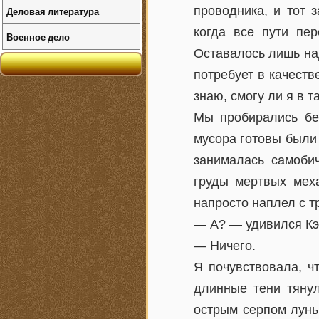
проводника, и тот 
Деловая литература
когда все пути пе
Военное дело
Оставалось лишь на
потребует в качеств
знаю, смогу ли я в т
Мы пробирались бе
мусора готовы были 
занималась самоби
груды мертвых меха
напросто наплел с т
— А? — удивился Кэ
— Ничего.
Я почувствовала, ч
длинные тени тяну
острым серпом луны,