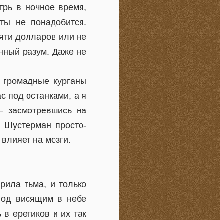
трь в ночное время,
ты не понадобится.
яти долларов или не
енный разум. Даже не
 громадные курганы
с под останками, а я
— засмотревшись на
, Шустерман просто-
 влияет на мозги.
рила тьма, и только
под висящим в небе
 в еретиков и их так