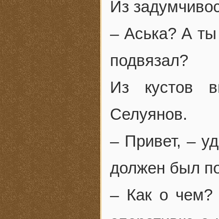
Из задумчивос
– Аська? А ты
подвязал?
Из кустов в
Селуянов.
– Привет, – у
должен был по
– Как о чем?