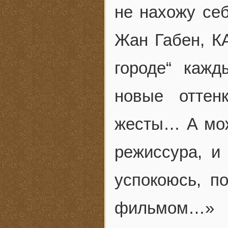
не нахожу себ
Жан Габен, К
городе“ каж
новые оттен
жесты… А мож
режиссура, и
успокоюсь, п
фильмом…»