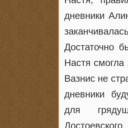
дневники Алин
заканчивал
Достаточно б
Настя смогла 
Вазнис не стр
дневники буд
для грядущ
Достоевского