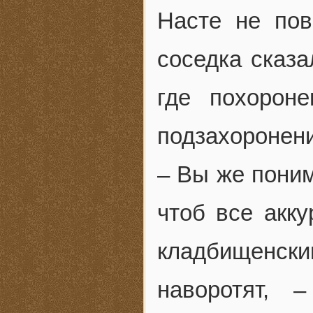
Насте не пов
соседка сказа
где похорон
подзахоронени
– Вы же поним
чтоб все акку
кладбищенски
наворотят, 