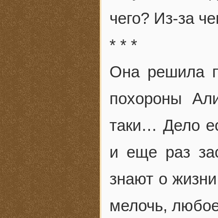
чего? Из-за че
* * *
Она решила п
похороны Али
таки… Дело ес
и еще раз за
знают о жизни
мелочь, любое