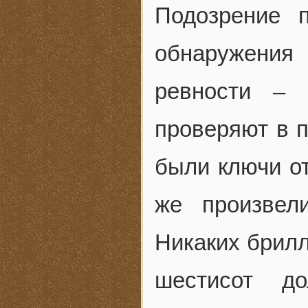
Подозрение 
обнаружения
ревности – 
проверяют в п
были ключи от
же произвел
Никаких брилл
шестисот д