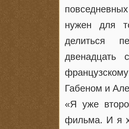
повседневны
нужен для то
делиться п
двенадцать 
французском
Габеном и Ал
«Я уже второ
фильма. И я х