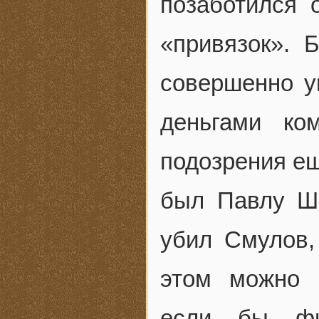
позаботился 
«привязок». 
совершенно у
деньгами ко
подозрения ещ
был Павлу Ш
убил Смулов,
этом можно 
если бы фи