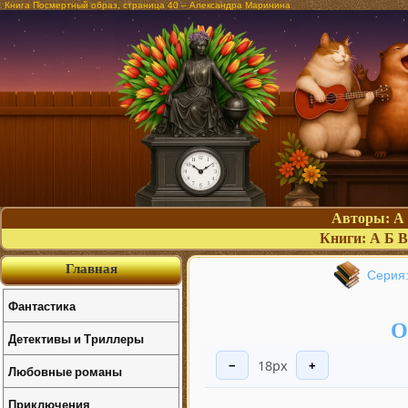
Книга Посмертный образ, страница 40 – Александра Маринина
Авторы:
А
Книги:
А
Б
В
Главная
Серия:
Фантастика
О
Детективы и Триллеры
18px
−
+
Любовные романы
Приключения