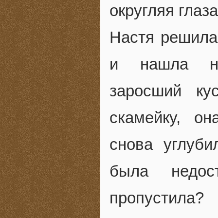
округляя глаза
Настя решила
и нашла не
заросший ку
скамейку, о
снова углуби
была недос
пропустила?