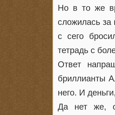
Но в то же в
сложилась за 
с сего броси
тетрадь с бол
Ответ напра
бриллианты А
него. И деньг
Да нет же, 