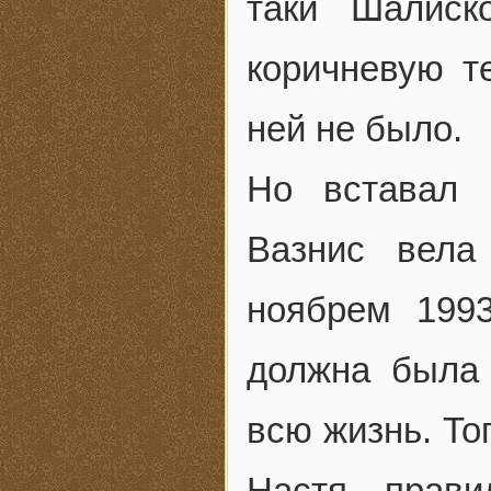
таки Шалиск
коричневую те
ней не было.
Но вставал 
Вазнис вела
ноябрем 199
должна была 
всю жизнь. То
Настя, прави