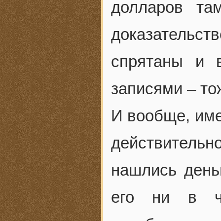
долларов та
доказательст
спрятаны и 
записями – то
И вообще, име
действитель
нашлись деньг
его ни в ч