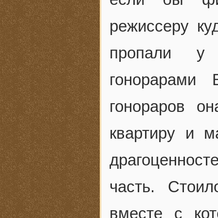
режиссеру ку
пропали у 
гонорарами 
гонораров о
квартиру и м
драгоценност
часть. Стоил
вместе с ко