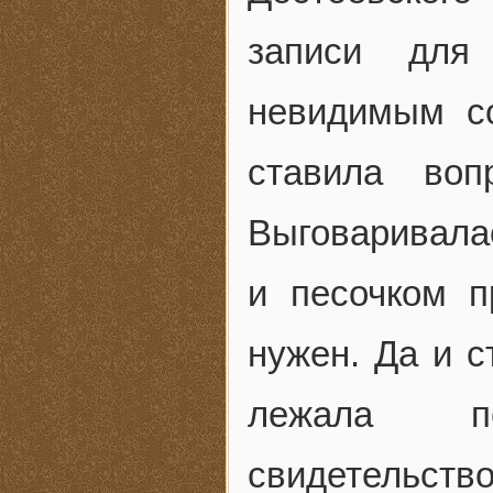
записи для
невидимым со
ставила во
Выговаривалас
и песочком 
нужен. Да и с
лежала пе
свидетельство