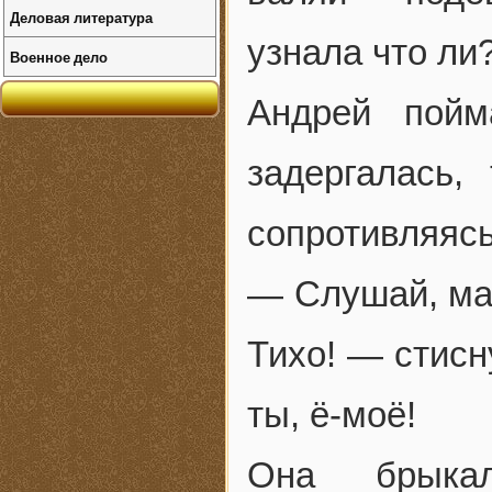
Деловая литература
узнала что ли
Военное дело
Андрей пойм
задергалась,
сопротивляясь
— Слушай, мам
Тихо! — стисн
ты, ё-моё!
Она брыкал