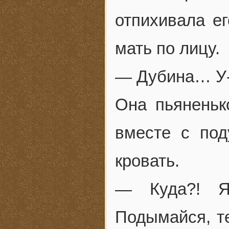
отпихивала е
мать по лицу.
— Дубина… У-у
Она пьяненьк
вместе с под
кровать.
— Куда?! Я 
Подымайся, т