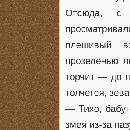
Отсюда, с 
просматривал
плешивый в
прозеленью ле
торчит — до п
толчется, зева
— Тихо, бабун
змея из-за паз