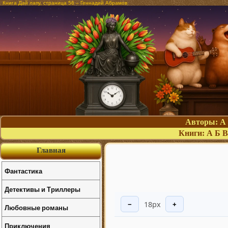
Книга Дай лапу, страница 56 – Геннадий Абрамов
Авторы:
А
Книги:
А
Б
В
Главная
Фантастика
Детективы и Триллеры
18px
−
+
Любовные романы
Приключения