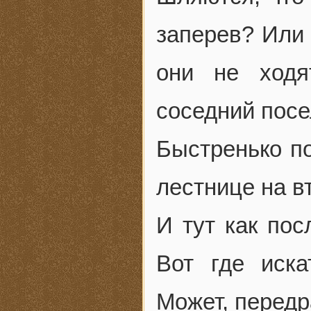
заперев? Или
они не ходя
соседний посе
Быстренько по
лестнице на вт
И тут как пос
Вот где иск
Может, перед