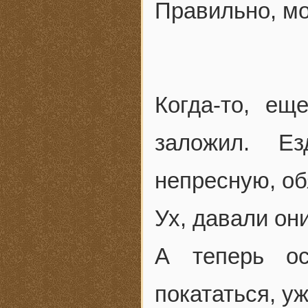
Правильно, мо
Когда-то, е
заложил. Е
непресную, об
Ух, давали они
А теперь ос
покататься, уж