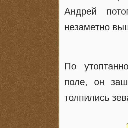
Андрей пото
незаметно вы
По утоптанн
поле, он заш
толпились зев