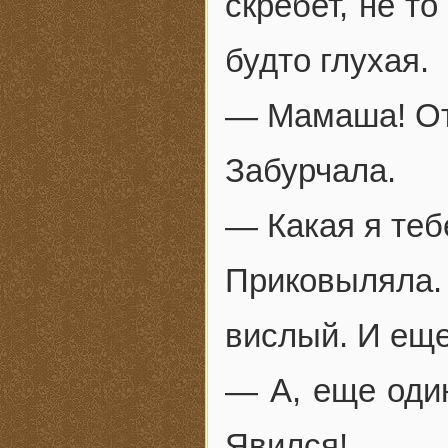
скребет, не т
будто глухая.
— Мамаша! Ото
Забурчала.
— Какая я те
Приковыляла.
вислый. И еще
— А, еще оди
Явился!