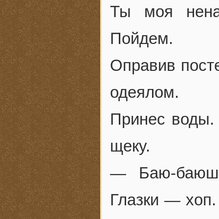
Ты моя нена
Пойдем.
Оправив посте
одеялом.
Принес воды.
щеку.
— Баю-баюшк
Глазки — хоп.