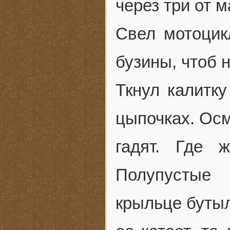
через три от м
Свел мотоцик
бузины, чтоб 
Ткнул калитку
цыпочках. Осм
гадят. Где 
Полупустые 
крыльце бутыл