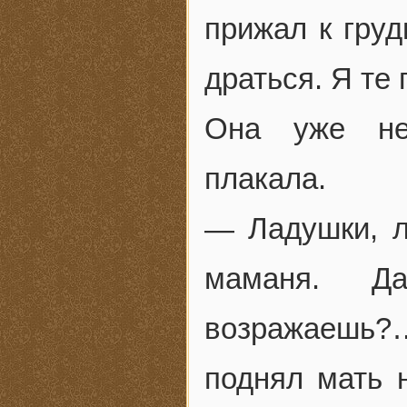
прижал к груд
драться. Я те 
Она уже не 
плакала.
— Ладушки, л
маманя. Да
возражаешь?
поднял мать н