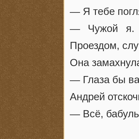
— Я тебе погл
— Чужой я. 
Проездом, слу
Она замахнула
— Глаза бы ва
Андрей отскоч
— Всё, бабуль