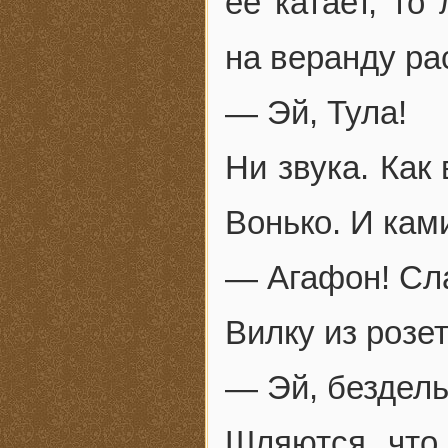
ее катает, то
на веранду ра
— Эй, Тула!
Ни звука. Как
Вонько. И ка
— Агафон! Сл
Вилку из розе
— Эй, бездель
Шляются, что 