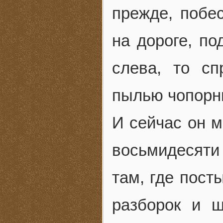
прежде, побес
на дороге, по
слева, то сп
пылью чопорн
И сейчас он м
восьмидесяти 
там, где пост
разборок и ш