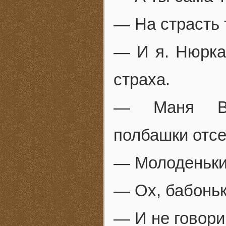
— На страсть 
— И я. Нюрка 
страха.
— Маня Вос
полбашки отсе
— Молоденьки
— Ох, бабоньк
— И не говори