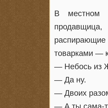
В местном м
продавщица
распирающи
товарками — к
— Небось из Ж
— Да ну.
— Двоих разо
— А ты сама-т