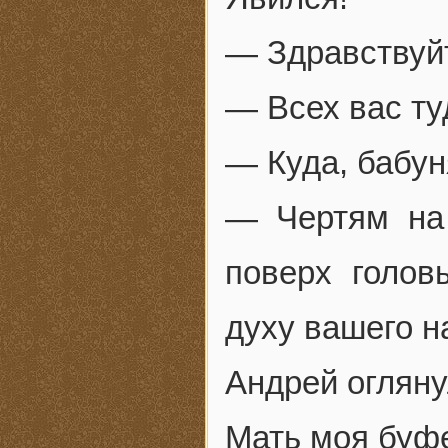
— Здравствуй
— Всех вас ту
— Куда, бабун
— Чертям на
поверх голов
духу вашего н
Андрей огляну
Мать моя буфе