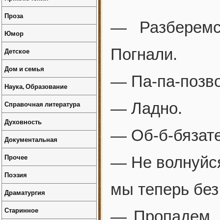
Проза
— Разберемс
Юмор
Погнали.
Детское
Дом и семья
— Па-па-позво
Наука, Образование
Справочная литература
— Ладно.
Духовность
— Об-б-бязат
Документальная
Прочее
— Не волнуйся
Поэзия
мы теперь без
Драматургия
Старинное
— Пропадем, 