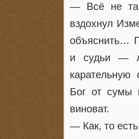
— Всё не та
вздохнул Изме
объяснить… П
и судьи — л
карательную 
Бог от сумы
виноват.
— Как, то есть