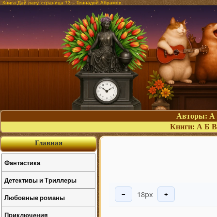
Книга Дай лапу, страница 73 – Геннадий Абрамов
Авторы:
А
Книги:
А
Б
В
Главная
Фантастика
Детективы и Триллеры
18px
−
+
Любовные романы
Приключения