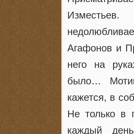
Изместьев.
недолюблива
Агафонов и П
него на рук
было… Мотив
кажется, в с
Не только в
каждый ден