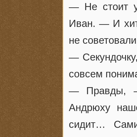
— Не стоит 
Иван. — И хи
не советовали
— Секундочку
совсем понима
— Правды, —
Андрюху наш
сидит… Сами