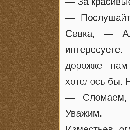
— За красивые
— Послушайт
Севка, — А
интересуете
дорожке нам
хотелось бы.
— Сломаем,
Уважим.
Изместьев ог