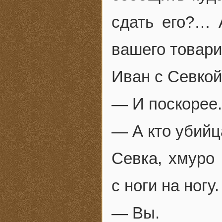
сдать его?… 
вашего товар
Иван с Севкой
— И поскорее.
— А кто убийц
Севка, хмуро 
с ноги на ногу.
— Вы.