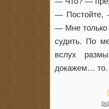
— Что? — пре
— Постойте, 
— Мне только 
судить. По м
вслух разм
докажем… то…