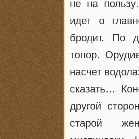
не на польз
идет о глав
бродит. По 
топор. Оруди
насчет водола
сказать… Ко
другой сторо
старой же