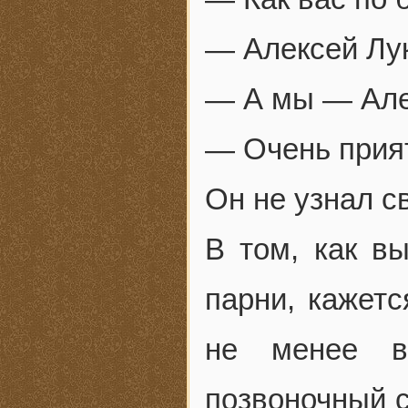
— Алексей Лук
— А мы — Але
— Очень прият
Он не узнал св
В том, как в
парни, кажетс
не менее в
позвоночный с