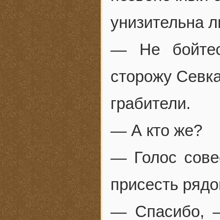
унизительна л
— Не бойтес
сторожу Севка
грабители.
— А кто же?
— Голос сове
присесть рядо
— Спасибо, 