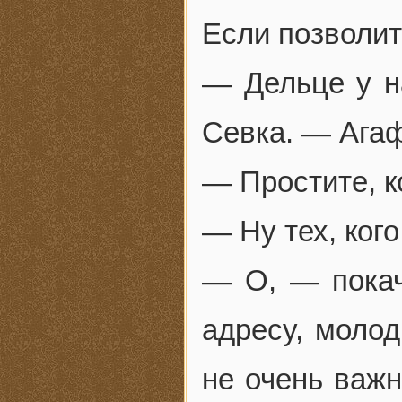
Если позволит
— Дельце у н
Севка. — Ага
— Простите, к
— Ну тех, ког
— О, — покач
адресу, моло
не очень важн