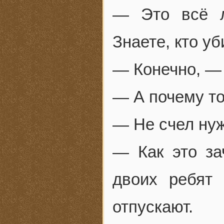
— Это всё л
Знаете, кто у
— Конечно, — 
— А почему то
— Не счел н
— Как это з
двоих ребят
отпускают.