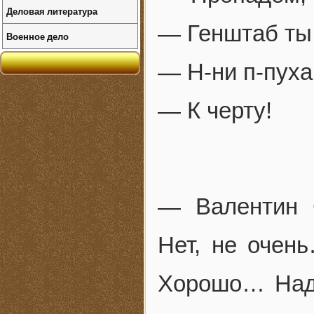
Деловая литература
— Генштаб ты
Военное дело
— Н-ни п-пуха
— К черту!
— Валентин 
Нет, не оче
Хорошо… Над