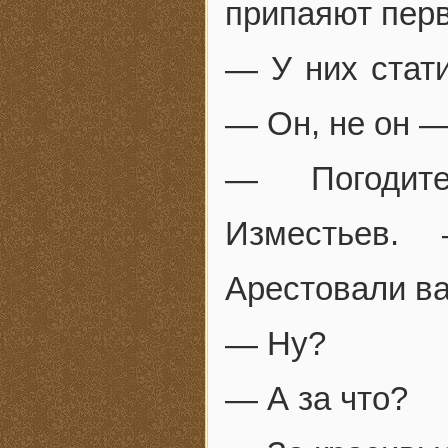
припаяют перв
— У них стати
— Он, не он —
— Погодите
Изместьев.
Арестовали в
— Ну?
— А за что?