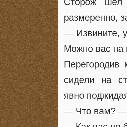
Сторож шел 
размеренно, з
— Извините, 
Можно вас на 
Перегородив 
сидели на с
явно поджидая
— Что вам? —
— Как вас по