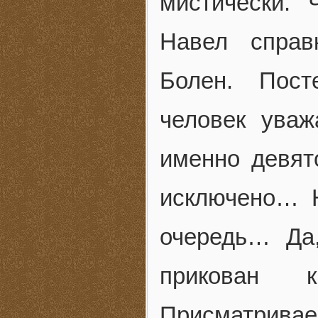
мистически. 
Навел справ
Болен. Пос
человек ува
именно девят
исключено… 
очередь… Да
прикован 
Присматривае