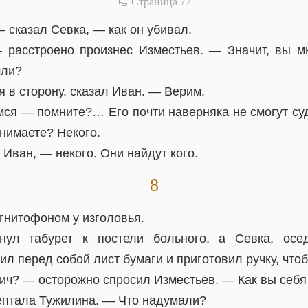
📃 Cтраница 77
 сказал Севка, — как он убивал.
расстроено произнес Изместьев. — Значит, вы м
шли?
 в сторону, сказал Иван. — Верим.
ся — помните?… Его почти наверняка не смогут суд
онимаете? Некого.
Иван, — некого. Они найдут кого.
8
гнитофоном у изголовья.
нул табурет к постели больного, а Севка, осе
ил перед собой лист бумаги и приготовил ручку, что
ч? — осторожно спросил Изместьев. — Как вы себя 
птала Тужилина. — Что надумали?