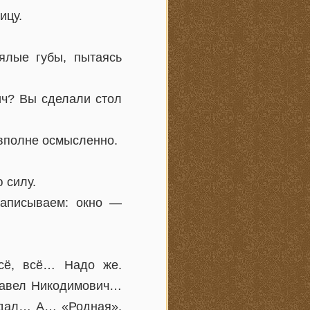
ицу.
ялые губы, пытаясь
ич? Вы сделали стол
вполне осмысленно.
 силу.
аписываем: окно —
сё, всё… Надо же.
Павел Никодимович…
дал… А… «Родная».