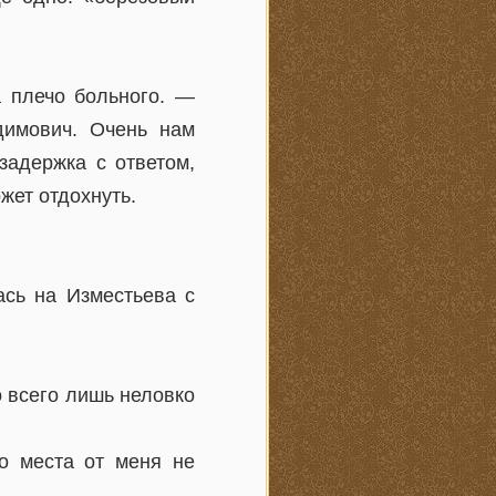
а плечо больного. —
димович. Очень нам
задержка с ответом,
жет отдохнуть.
ась на Изместьева с
 всего лишь неловко
о места от меня не