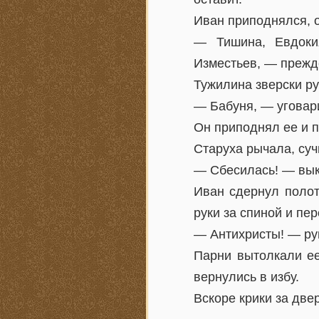
Иван приподнялся, 
— Тишина, Евдоки
Изместьев, — прежд
Тужилина зверски ру
— Бабуня, — уговари
Он приподнял ее и п
Старуха рычала, суч
— Сбесилась! — вык
Иван сдернул полот
руки за спиной и пе
— Антихристы! — ру
Парни вытолкали ее
вернулись в избу.
Вскоре крики за две