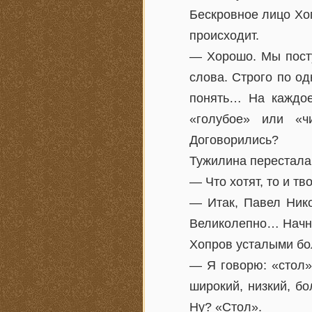
Бескровное лицо Хо
происходит.
— Хорошо. Мы пост
слова. Строго по од
понять… На каждое
«голубое» или «ч
Договорились?
Тужилина перестала 
— Что хотят, то и т
— Итак, Павел Нико
Великолепно… Начне
Хопров усталыми бо
— Я говорю: «стол»
широкий, низкий, б
Ну? «Стол».