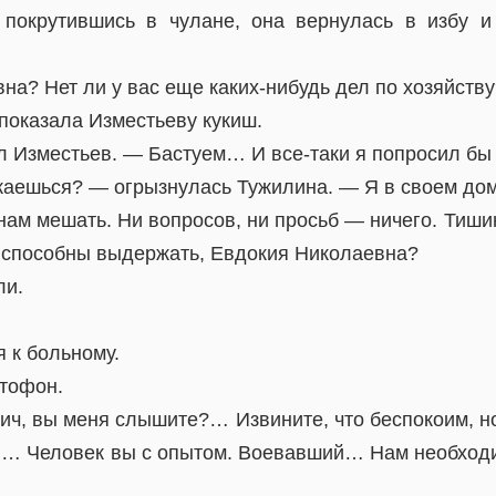
 покрутившись в чулане, она вернулась в избу и
а? Нет ли у вас еще каких-нибудь дел по хозяйству
показала Изместьеву кукиш.
л Изместьев. — Бастуем… И все-таки я попросил бы 
жаешься? — огрызнулась Тужилина. — Я в своем дом
ам мешать. Ни вопросов, ни просьб — ничего. Тиши
 способны выдержать, Евдокия Николаевна?
ли.
 к больному.
тофон.
ч, вы меня слышите?… Извините, что беспокоим, 
… Человек вы с опытом. Воевавший… Нам необход