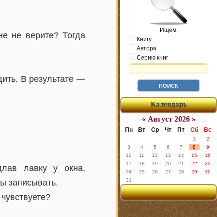
Ищем:
не не верите? Тогда
Книгу
Автора
Серию книг
ить. В результате —
Календарь
« Август 2026 »
Пн
Вт
Ср
Чт
Пт
Сб
Вс
1
2
3
4
5
6
7
8
9
10
11
12
13
14
15
16
17
18
19
20
21
22
23
длав лавку у окна,
24
25
26
27
28
29
30
31
бы записывать.
чувствуете?