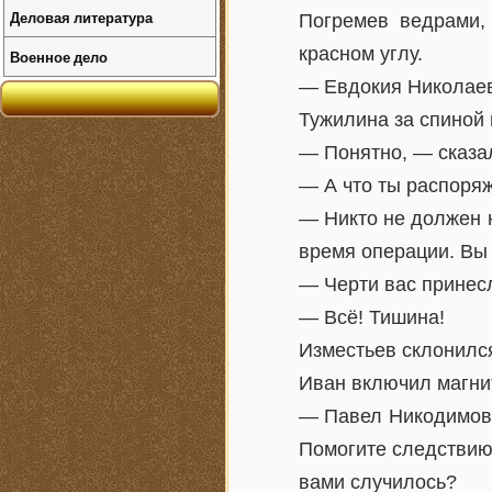
Деловая литература
Погремев ведрами,
красном углу.
Военное дело
— Евдокия Николаевн
Тужилина за спиной 
— Понятно, — сказа
— А что ты распоря
— Никто не должен н
время операции. Вы
— Черти вас принес
— Всё! Тишина!
Изместьев склонился
Иван включил магни
— Павел Никодимови
Помогите следствию
вами случилось?