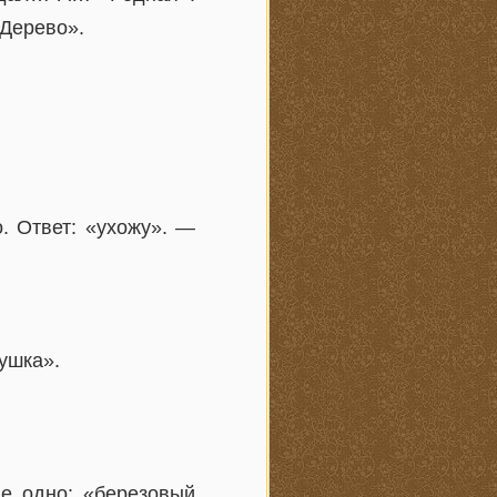
«Дерево».
 Ответ: «ухожу». —
ушка».
е одно: «березовый