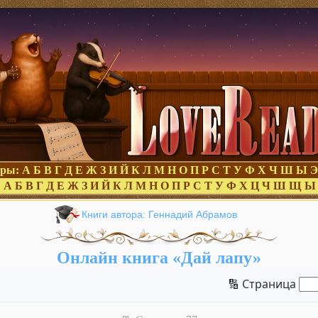
оры:
А
Б
В
Г
Д
Е
Ж
З
И
Й
К
Л
М
Н
О
П
Р
С
Т
У
Ф
Х
Ч
Ш
Ы
Э
:
А
Б
В
Г
Д
Е
Ж
З
И
Й
К
Л
М
Н
О
П
Р
С
Т
У
Ф
Х
Ц
Ч
Ш
Щ
Ы
Книги автора: Геннадий Абрамов
Онлайн книга «Дай лапу»
🔢 Страница