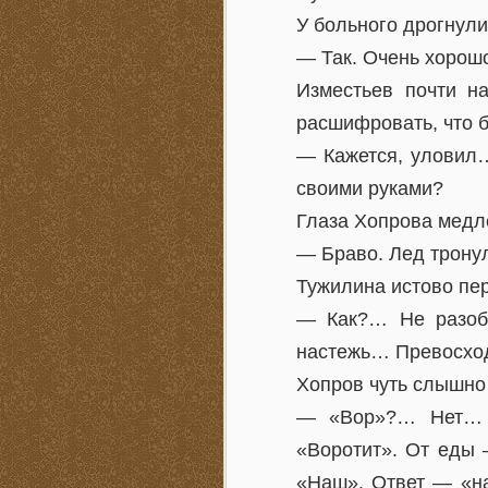
У больного дрогнули
— Так. Очень хорош
Изместьев почти н
расшифровать, что б
— Кажется, уловил…
своими руками?
Глаза Хопрова медл
— Браво. Лед трону
Тужилина истово пер
— Как?… Не разоб
настежь… Превосход
Хопров чуть слышно
— «Вор»?… Нет… «
«Воротит». От еды
«Наш». Ответ — «