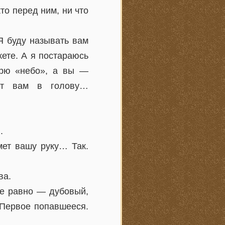
о перед ним, ни что
 буду называть вам
жете. А я постараюсь
орю «небо», а вы —
дет вам в голову…
.
мет вашу руку… Так.
ва.
се равно — дубовый,
 Первое попавшееся.