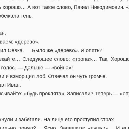
ь хорошо… А вот такое слово, Павел Никодимович. 
обежала тень.
ан.
аем: «дерево».
ил Севка. — Было же «дерево». И опять?
екайте… Следующее слово: «тропа»… Так. Хорошо.
 голос. — Дальше — «война»!
и и взморщил лоб. Отвечал он чуть громче.
ал Иван.
сывайте: «будь проклята». Записали? Теперь — «оп
нули и забегали. На лице его проступил страх.
ильно понял?… Ясно. Запишите: «пушки»… И ещ