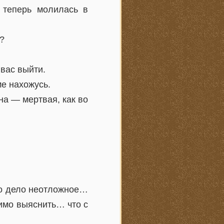
 теперь молилась в
?
вас выйти.
е нахожусь.
на — мертвая, как во
но дело неотложное…
имо выяснить… что с