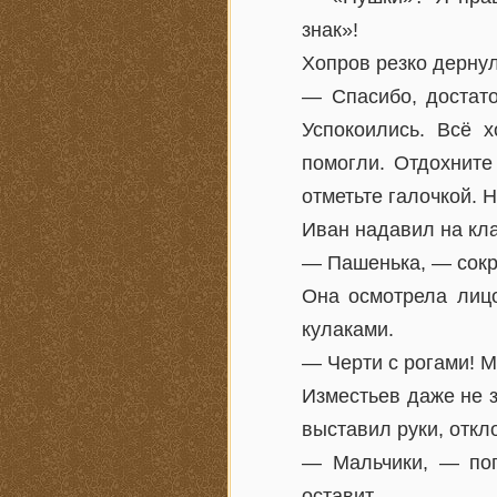
знак»!
Хопров резко дернул
— Спасибо, достато
Успокоились. Всё 
помогли. Отдохните
отметьте галочкой. 
Иван надавил на кл
— Пашенька, — сокр
Она осмотрела лицо
кулаками.
— Черти с рогами! М
Изместьев даже не 
выставил руки, откл
— Мальчики, — поп
оставит.