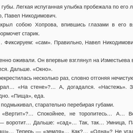
 губы. Легкая испуганная улыбка пробежала по его л
о, Павел Никодимович.
акрыл собою Хопрова, впившись глазами в его в
ормочет старик.
 Фиксируем: «сам». Правильно, Навел Никодимов
енно оживали. Он впервые взглянул на Изместьева 
лся. Дальше. «Окно».
екрестилась несколько раз, словно отгоняя нечистую
рал… «На стене»?… А, догадался. «Настежь». З
но. «Пища», еда.
 подмыкивал, старательно перебирая губами.
Вертит»?… Спокойнее, не торопитесь… А… В
 — воротит… Дальше: «сад»… Так, так… Умница, 
наш»… Теперь — «земля»… Как?… «Одна»? Не уга