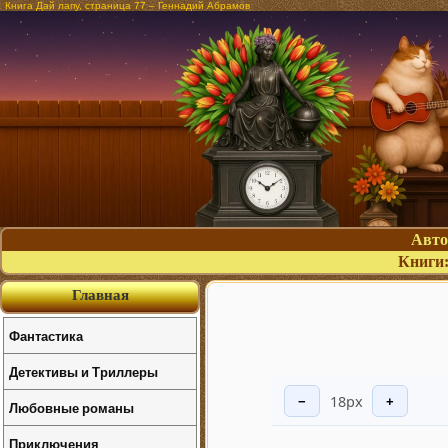
Книга Дай лапу, страница 77 – Геннадий Абрамов
Авт
Книги
Главная
Фантастика
Детективы и Триллеры
18px
−
+
Любовные романы
Приключения