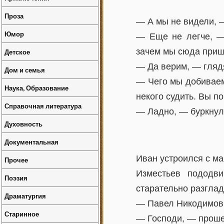
Проза
— А мы не видели, —
Юмор
— Еще не легче, — 
зачем мы сюда при
Детское
— Да верим, — глядя
Дом и семья
— Чего мы добиваем
Наука, Образование
некого судить. Вы п
Справочная литература
— Ладно, — буркнул 
Духовность
Документальная
Иван устроился с ма
Прочее
Изместьев пододви
Поэзия
старательно разглад
Драматургия
— Павел Никодимови
Старинное
— Господи, — проше