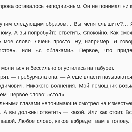
прова оставалось неподвижным. Он не понимал ни кт
упим следующим образом… Вы меня слышите?… Я
ному. А вы попробуйте ответить. Спокойно. Как смо
 мое слово. Очень просто. Ну, например. Я гов
истое», или «с облаками». Первое, что при
молиться и бессильно опустилась на табурет.
ворят, — пробурчала она. — А еще власти называются
димович. Никакого волнения. Мой помощник возь
м. Первое слово: «стол».
льными глазами непонимающе смотрел на Изместье
. А вы должны ответить — какой. Или как стоит. В
ольшой. Любое слово, какое взбредет вам в голову.