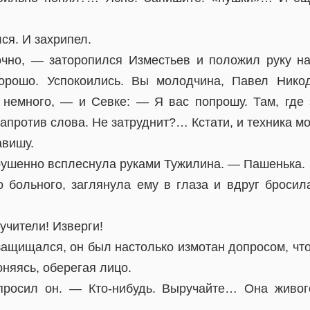
ся. И захрипел.
чно, — заторопился Изместьев и положил руку н
хорошо. Успокоились. Вы молодчина, Павел Нико
 немного, — и Севке: — Я вас попрошу. Там, где 
Напротив слова. Не затруднит?… Кстати, и техника мо
авишу.
ушенно всплеснула руками Тужилина. — Пашенька.
 больного, заглянула ему в глаза и вдруг бросил
учители! Изверги!
защищался, он был настолько измотан допросом, что
оняясь, оберегая лицо.
росил он. — Кто-нибудь. Выручайте… Она живог