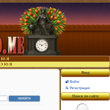
Ю
Я
Э
Ю
Я
Вход
🔐 Войти
📝 Регистрация
Поиск по сайту