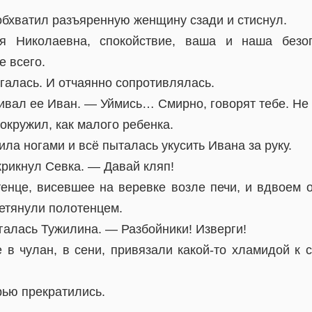
обхватил разъяренную женщину сзади и стиснул.
я Николаевна, спокойствие, ваша и наша безоп
е всего.
галась. И отчаянно сопротивлялась.
вал ее Иван. — Уймись… Смирно, говорят тебе. Не 
окружил, как малого ребенка.
ила ногами и всё пыталась укусить Ивана за руку.
рикнул Севка. — Давай кляп!
енце, висевшее на веревке возле печи, и вдвоем о
ретянули полотенцем.
галась Тужилина. — Разбойники! Изверги!
 в чулан, в сени, привязали какой-то хламидой к 
рью прекратились.