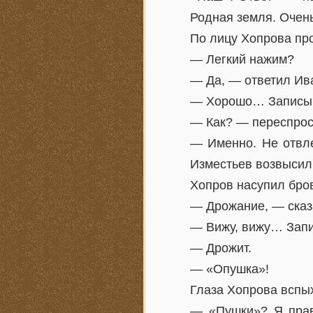
Родная земля. Очен
По лицу Хопрова пр
— Легкий нажим?
— Да, — ответил Ив
— Хорошо… Записыв
— Как? — переспрос
— Именно. Не отвл
Изместьев возвысил
Хопров насупил бров
— Дрожание, — сказ
— Вижу, вижу… Запи
— Дрожит.
— «Опушка»!
Глаза Хопрова вспых
— «Пушки»? Я прав