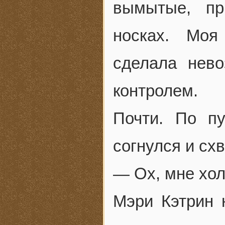
вымытые, пр
носках. Мо
сделала нев
контролем.
Почти. По п
согнулся и схв
— Ох, мне хол
Мэри Кэтрин 