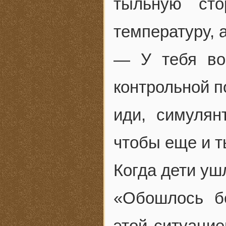
тыльную сто
температуру, а
— У тебя во
контрольной п
иди, симулян
чтобы еще и 
Когда дети уш
«Обошлось б
этой ситуацие