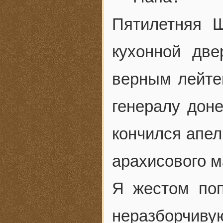
Пятилетняя 
кухонной дв
верным лейте
генералу доне
кончился апел
арахисового м
Я жестом поп
неразборчив