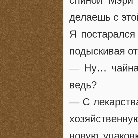
спиной Мэри 
делаешь с это
Я постарался
подыскивая от
— Ну… чайная
ведь?
— С лекарств
хозяйственну
новую упаковк