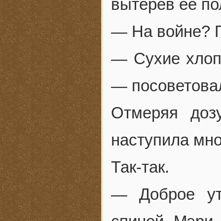
вытерев ее по
— На войне? Г
— Сухие хлоп
— посоветовал
Отмеряя доз
наступила мно
Так-так.
— Доброе ут