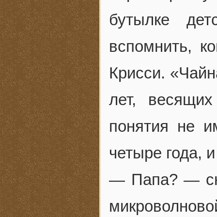
бутылке дет
вспомнить, к
Крисси. «Чайн
лет, весящи
понятия не и
четыре года, и
— Папа? — сн
микроволново