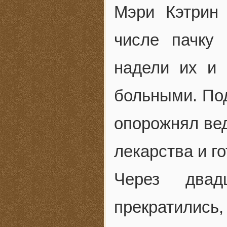
Мэри Кэтрин
числе пачку
надели их и 
больными. Под
опорожнял вед
лекарства и г
Через двад
прекратилис