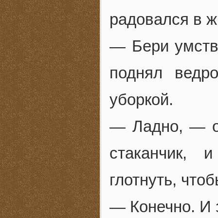
радовался в ж
— Бери умств
поднял ведр
уборкой.
— Ладно, — о
стаканчик, 
глотнуть, что
— Конечно. И 