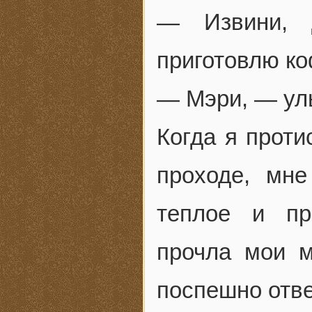
— Извини, 
приготовлю ко
— Мэри, — улы
Когда я проти
проходе, мне
теплое и пр
прочла мои м
поспешно отве