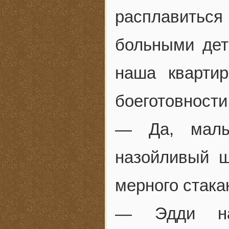
расплавитьс
больными дет
наша квартир
боеготовности
— Да, малы
назойливый ш
мерного стака
— Эдди на