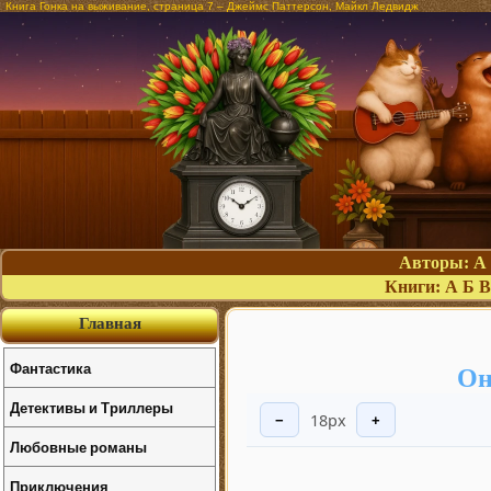
Книга Гонка на выживание, страница 7 – Джеймс Паттерсон, Майкл Ледвидж
Авторы:
А
Книги:
А
Б
В
Главная
Фантастика
Он
Детективы и Триллеры
18px
−
+
Любовные романы
Приключения