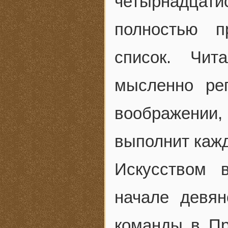
четырнадцати
полностью п
список. Чит
мысленно ре
воображении,
выполнит кажд
Искусством 
начале девя
команды в Пр