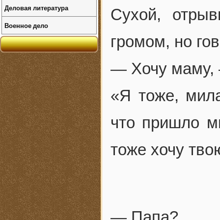
Деловая литература
Сухой, отры
Военное дело
громом, но го
— Хочу маму,
«Я тоже, мил
что пришло мн
тоже хочу тво
— Папа?