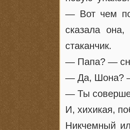
— Вот чем п
сказала она,
стаканчик.
— Папа? — сн
— Да, Шона? —
— Ты соверше
И, хихикая, п
Никчемный или