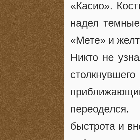
«Касио». Кос
надел темные
«Мете» и жел
Никто не узна
столкнув
приближающи
переоделся.
быстрота и вн