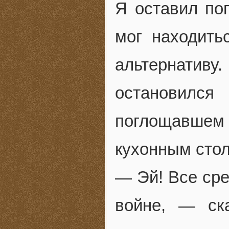
Я оставил по
мог находить
альтернат
остановилс
поглощавшем 
кухонным сто
— Эй! Все сре
войне, — ск