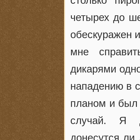
столько пир
четырех до ше
обескуражен и
мне справит
дикарями одно
нападению в с
планом и был 
случай. Я 
донесутся ли 