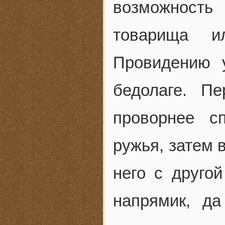
возможност
товарища и
Провидению 
бедолаге. П
проворнее с
ружья, затем 
него с друго
напрямик, д