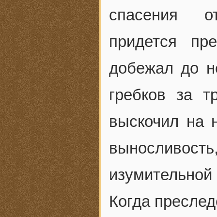
спасения о
придется пр
добежал до н
гребков за т
выскочил на 
выносливос
изумительной 
Когда преслед