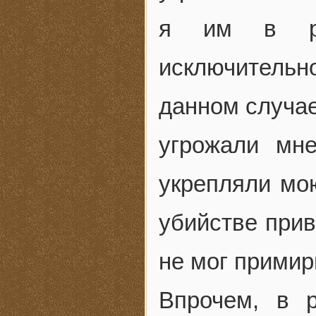
я им в рук
исключительн
данном случае
угрожали мн
укрепляли мо
убийстве прив
не мог примир
Впрочем, в р