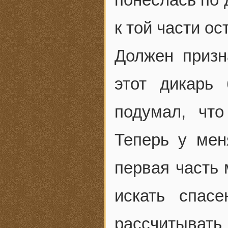
к той части о
Должен призна
этот дикарь
подумал, чт
Теперь у мен
первая часть 
искать спас
рассчитывать 