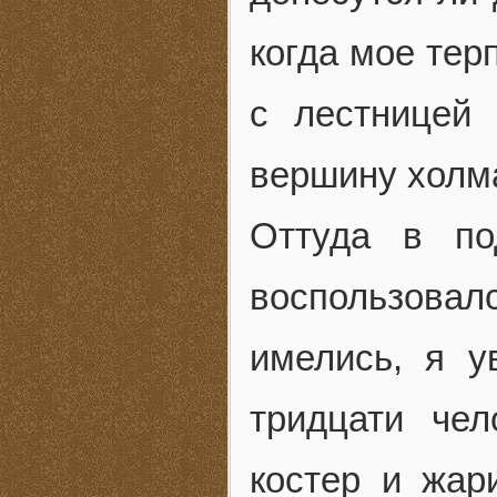
когда мое тер
с лестницей
вершину холм
Оттуда в по
воспользовал
имелись, я у
тридцати че
костер и жар