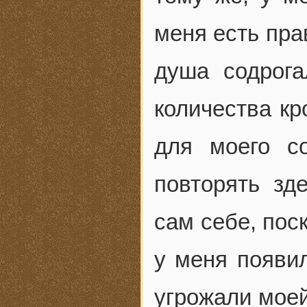
меня есть пра
душа содрога
количества кр
для моего с
повторять зд
сам себе, пос
у меня появи
угрожали моей