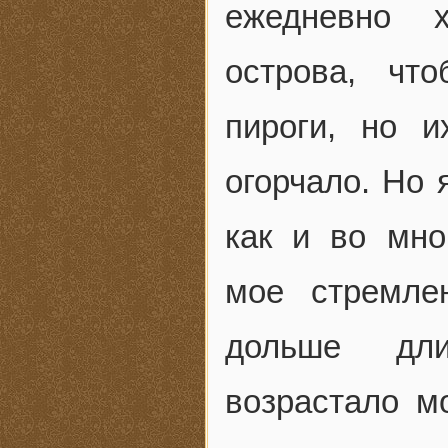
ежедневно 
острова, чт
пироги, но 
огорчало. Но 
как и во мно
мое стремле
дольше дли
возрастало м