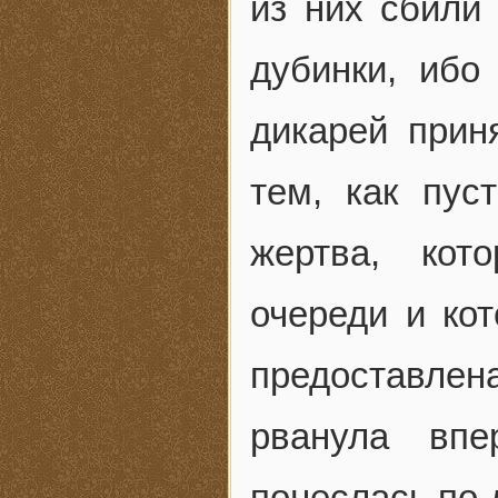
из них сбили
дубинки, ибо
дикарей прин
тем, как пус
жертва, кот
очереди и кот
предоставле
рванула впе
понеслась по 