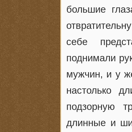
большие глаз
отвратитель
себе предс
поднимали руки
мужчин, и у 
настолько д
подзорную т
длинные и шир