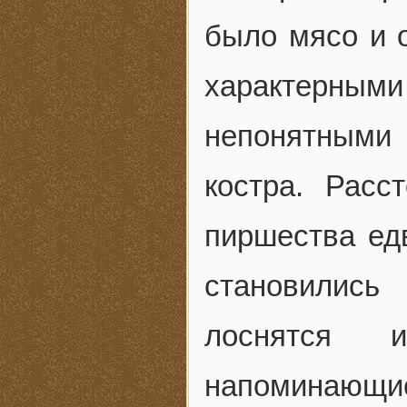
было мясо и о
характерным
непонятными
костра. Расс
пиршества едв
становились
лоснятся 
напоминающие