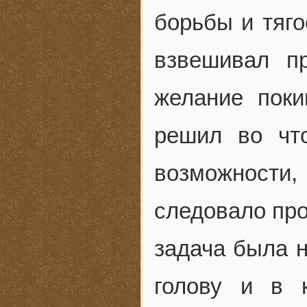
борьбы и тяго
взвешивал п
желание поки
решил во чт
возможности, 
следовало про
задача была н
голову и в 