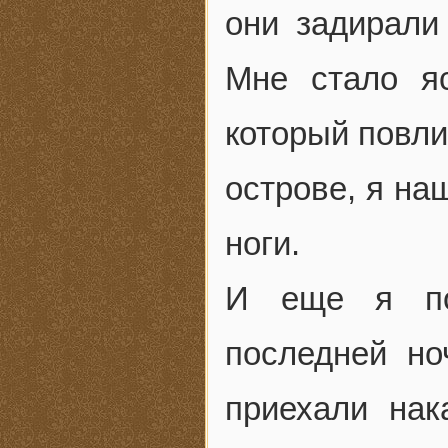
они задирали
Мне стало яс
который повл
острове, я на
ноги.
И еще я по
последней но
приехали нак