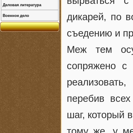
вырваться с
Деловая литература
дикарей, по в
Военное дело
съедению и пр
Меж тем осу
сопряжено с 
реализовать
перебив всех
шаг, который 
тому же, у м