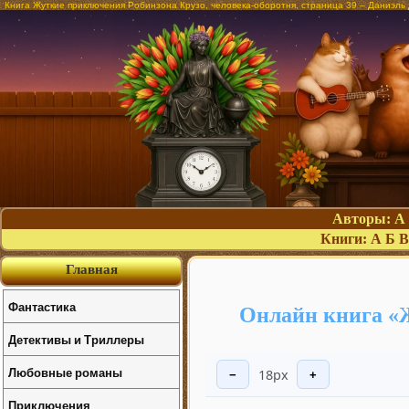
Книга Жуткие приключения Робинзона Крузо, человека-оборотня, страница 39 – Даниэль
Авторы:
А
Книги:
А
Б
В
Главная
Фантастика
Онлайн книга «Ж
Детективы и Триллеры
Любовные романы
18px
−
+
Приключения