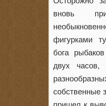
Осторожно з
вновь при
необыкнове
фигурками т
бога рыбаков
двух часов,
разнообразн
собственные з
пришел к выво