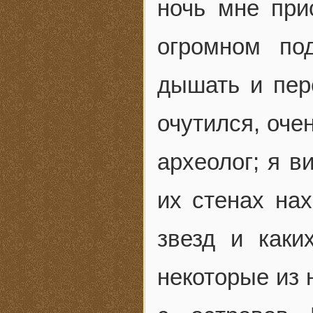
ночь мне при
огромном по
дышать и пере
очутился, оче
археолог; я в
их стенах на
звезд и каки
некоторые из 