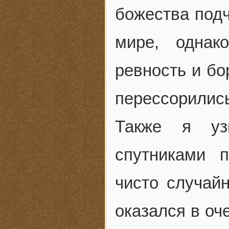
божества под
мире, однак
ревность и бо
перессорились
Также я уз
спутниками 
чисто случай
оказался в оч