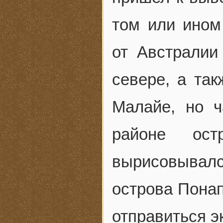
том или ином
от Австралии
севере, а та
Малайе, но ч
районе ост
вырисовывал
острова Понап
отправиться 