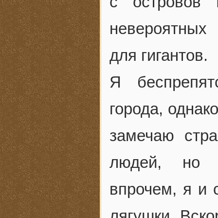
с островов 
невероятных 
для гигантов.
Я беспрепят
города, однак
замечаю стра
людей, но 
впрочем, я и 
лягушки. Вско