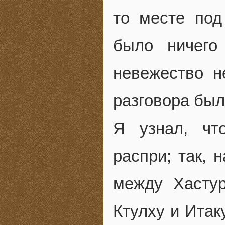
то месте под
было ничего
невежество н
разговора был
Я узнал, чт
распри; так, 
между Хастур
Ктулху и Итаку