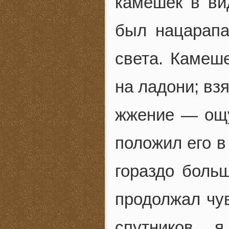
камешек в ви
был нацарапа
света. Камеш
на ладони; взя
жжение — ощ
положил его в 
гораздо боль
продолжал чув
спутников, 