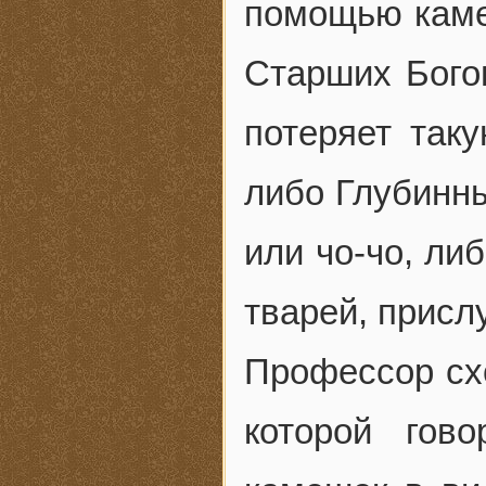
помощью камен
Старших Богов
потеряет таку
либо Глубинны
или чо-чо, ли
тварей, прис
Профессор схо
которой гов