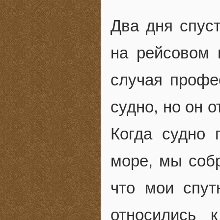
Два дня спус
на рейсовом 
случая профе
судно, но он о
Когда судно 
море, мы собр
что мои спут
относились 