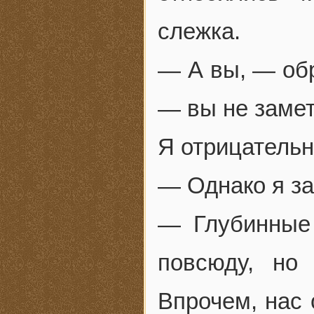
слежка.
— А вы, — об
— вы не замет
Я отрицательн
— Однако я за
— Глубинные
повсюду, но
Впрочем, нас 