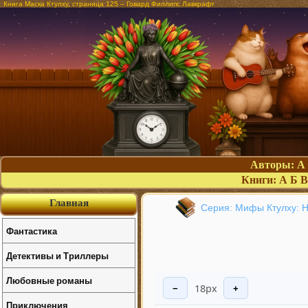
Книга Маска Ктулху, страница 125 – Говард Филлипс Лавкрафт
Авторы:
А
Книги:
А
Б
В
Главная
Серия: Мифы Ктулху: 
Фантастика
Детективы и Триллеры
Любовные романы
18px
−
+
Приключения