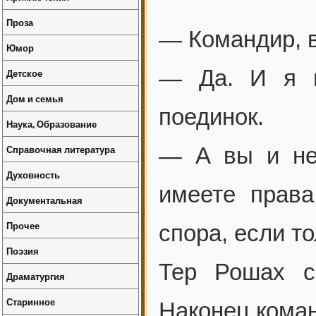
Проза
— Командир,
Юмор
— Да. И я 
Детское
Дом и семья
поединок.
Наука, Образование
Справочная литература
— А вы и не
Духовность
имеете прав
Документальная
Прочее
спора, если то
Поэзия
Тер Рошах с
Драматургия
Старинное
Наконец коман