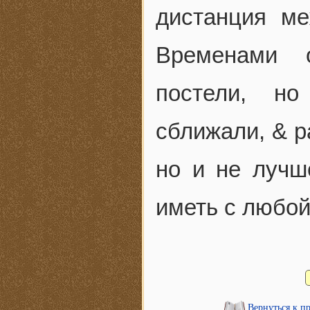
дистанция м
Временами 
постели, н
сближали, & р
но и не лучш
иметь с любой
Вернуться к п