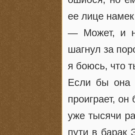
ее лице намек
— Может, и н
шагнул за пор
я боюсь, что 
Если бы она 
проиграет, он
уже тысячи ра
пути в барак 