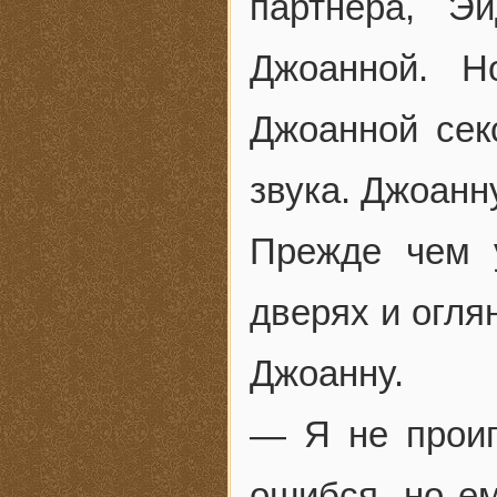
партнера, Э
Джоанной. Н
Джоанной сек
звука. Джоанн
Прежде чем 
дверях и огл
Джоанну.
— Я не проиг
ошибся, но ем