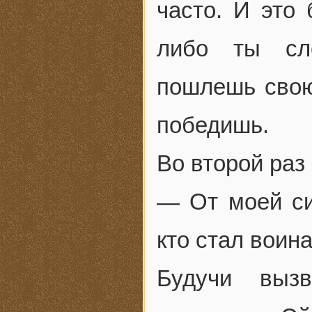
часто. И это 
либо ты сл
пошлешь свою 
победишь.
Во второй раз
— От моей сиб
кто стал воин
Будучи вызв