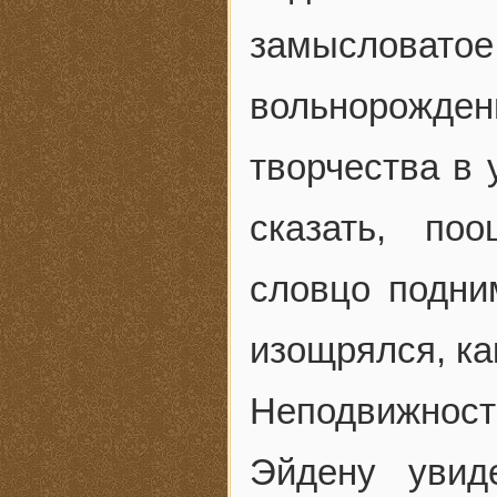
замыслова
вольнорожде
творчества в 
сказать, по
словцо подни
изощрялся, как
Неподвижнос
Эйдену увид