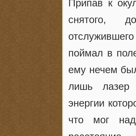
Припав к окул
снятого, д
отслужившего
поймал в поле
ему нечем был
лишь лазер 
энергии котор
что мог над