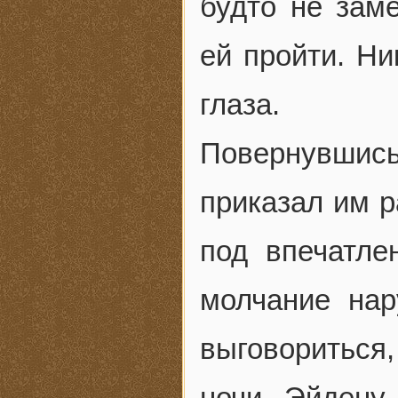
будто не заме
ей пройти. Ни
глаза.
Повернувшись
приказал им р
под впечатле
молчание нар
выговориться
ночи. Эйдену 