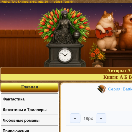
Книга Путь Кланов, страница 20 – Роберт Торстон
Авторы:
А
Книги:
А
Б
В
Главная
Серия: Batt
Фантастика
Детективы и Триллеры
18px
−
+
Любовные романы
Приключения