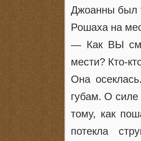
Джоанны был т
Рошаха на мес
— Как ВЫ сме
мести? Кто-кт
Она осеклась
губам. О силе
тому, как пош
потекла стр