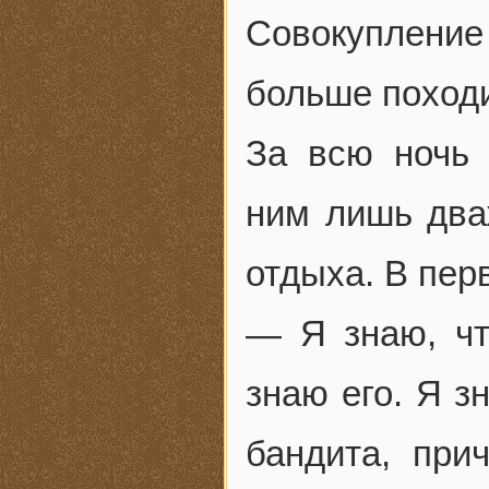
Совокуплени
больше походи
За всю ночь 
ним лишь два
отдыха. В пер
— Я знаю, чт
знаю его. Я з
бандита, при