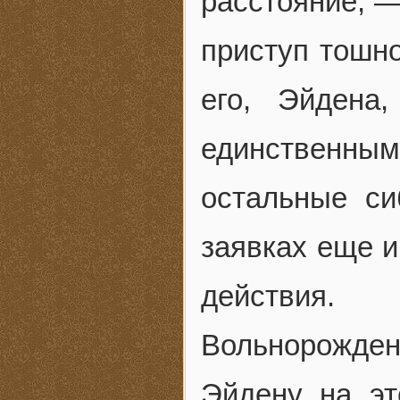
расстояние, —
приступ тошно
его, Эйдена
единственны
остальные си
заявках еще 
действия.
Вольнорожден
Эйдену на эт