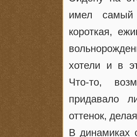
имел самый
короткая, еж
вольнорожде
хотели и в э
Что-то, воз
придавало л
оттенок, дела
В динамиках с