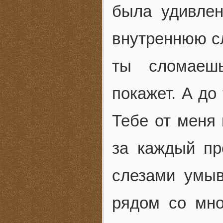
была удивлен
внутреннюю сл
ты сломаеш
покажет. А до
Тебе от меня 
за каждый п
слезами умыв
рядом со мно