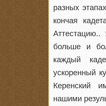
разных этапах
кончая кадет
Аттестацию..
больше и бо
каждый кад
ускоренный ку
Керенский и
нашими резуль