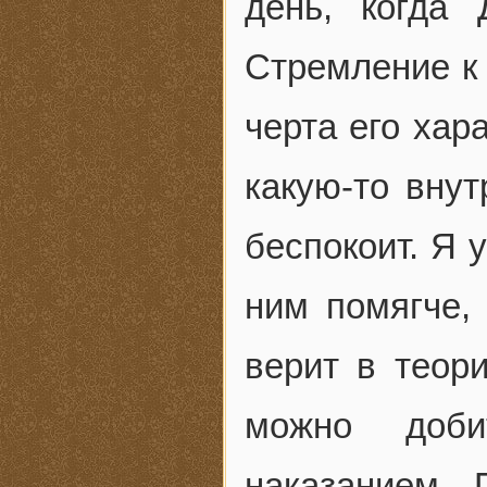
день, когда 
Стремление к
черта его хар
какую-то вну
беспокоит. Я 
ним помягче,
верит в теор
можно доби
наказанием.