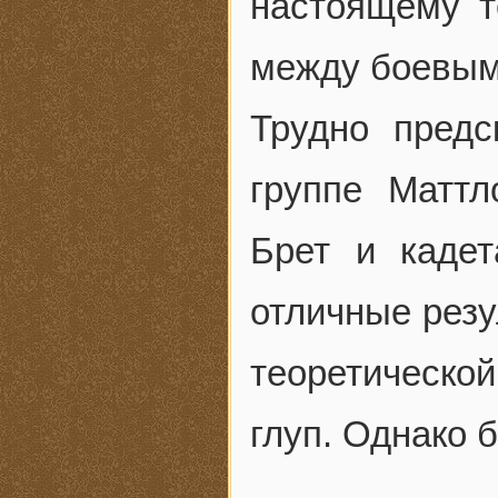
настоящему т
между боевым
Трудно предс
группе Матт
Брет и кадет
отличные резу
теоретической
глуп. Однако 