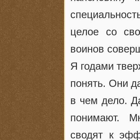
специальност
целое со св
воинов соверш
Я годами твер
понять. Они д
в чем дело. Д
понимают. М
сводят к эф