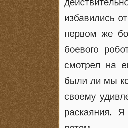
действител
избавились от
первом же бо
боевого робо
смотрел на е
были ли мы ко
своему удивл
раскаяния. Я
потом.