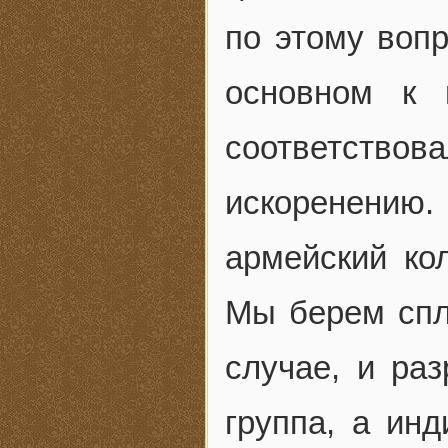
по этому вопр
основном к 
соответствов
искоренению.
армейский ко
Мы берем спл
случае, и ра
группа, а инд