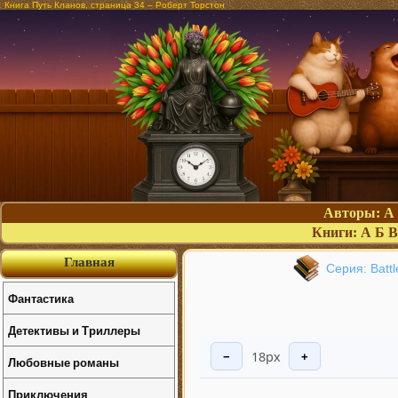
Книга Путь Кланов, страница 34 – Роберт Торстон
Авторы:
А
Книги:
А
Б
В
Главная
Серия: Batt
Фантастика
Детективы и Триллеры
18px
−
+
Любовные романы
Приключения