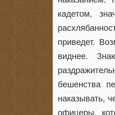
кадетом, зн
расхлябанно
приведет. Воз
виднее. Зн
раздражител
бешенства пе
наказывать, ч
офицеры, кот