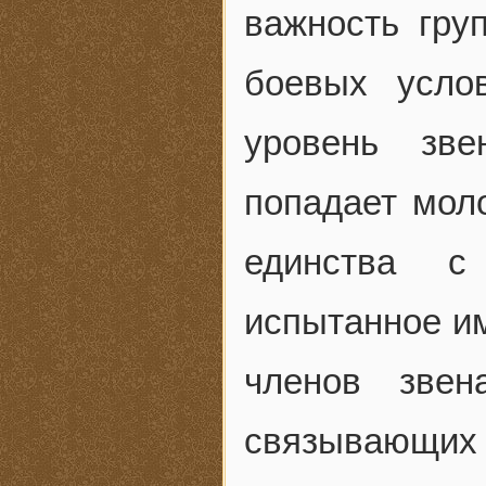
важность гру
боевых усло
уровень зве
попадает моло
единства с
испытанное им
членов звен
связывающи