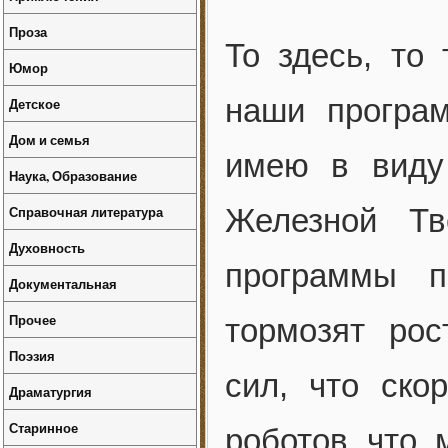
Проза
То здесь, то
Юмор
наши програ
Детское
Дом и семья
имею в виду 
Наука, Образование
Справочная литература
Железной Тв
Духовность
программы п
Документальная
Прочее
тормозят ро
Поэзия
сил, что ско
Драматургия
Старинное
роботов, что,