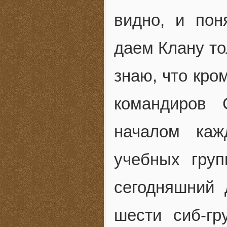
видно, и пон
даем Клану то
знаю, что кро
командиров 
началом каж
учебных груп
сегодняшний 
шести сиб-гр