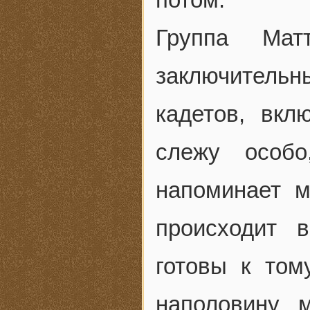
Группа Мат
заключительн
кадетов, вкл
слежу особ
напоминает м
происходит 
готовы к том
наполовину 