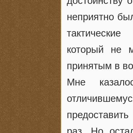
достоинству о
неприятно был
тактические
который не 
принятым в во
Мне казало
отличившему
предоставить
раз. Но оста