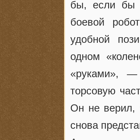
бы, если бы
боевой робо
удобной поз
одном «коле
«руками», —
торсовую час
Он не верил, 
снова предста