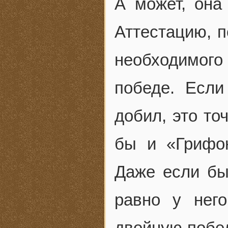
А может, она
Аттестацию, п
необходимого 
победе. Есл
добил, это то
бы и «Грифо
Даже если бы
равно у нег
двойную побед