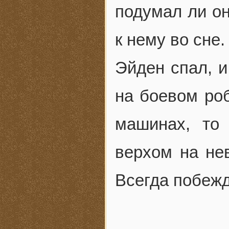
подумал ли он
к нему во сне.
Эйден спал, и
на боевом роб
машинах, то
верхом на не
Всегда побежд