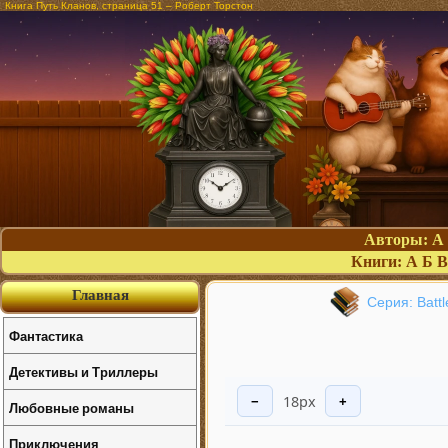
Книга Путь Кланов, страница 51 – Роберт Торстон
Авторы:
А
Книги:
А
Б
В
Главная
Серия: Batt
Фантастика
Детективы и Триллеры
18px
−
+
Любовные романы
Приключения