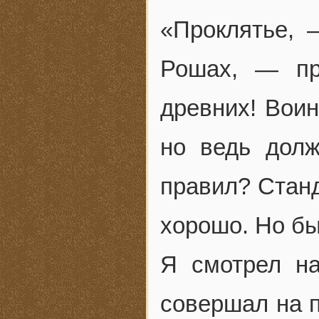
«Проклятье, 
Рошах, — пр
древних! Вои
но ведь дол
правил? Станд
хорошо. Но бы
Я смотрел на
совершал на п