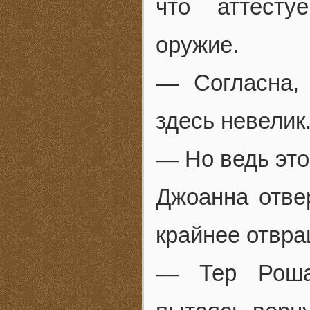
что аттест
оружие.
— Согласна, 
здесь невелик
— Но ведь это
Джоанна отве
крайнее отвра
— Тер Рошах