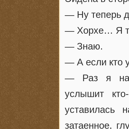
— Ну теперь 
— Хорхе… Я т
— Знаю.
— А если кто
— Раз я наз
услышит кто
уставилась 
затаенное, гл