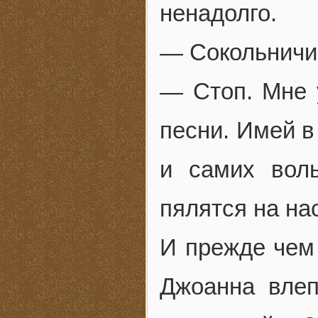
ненадолго.
— Сокольничий
— Стоп. Мне 
песни. Имей в 
и самих воль
пялятся на на
И прежде чем 
Джоанна влеп