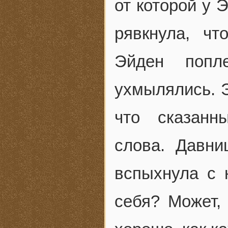
от которой у 
рявкнула, ч
Эйден попл
ухмылялись. 
что сказанн
слова. Давни
вспыхнула с 
себя? Может,