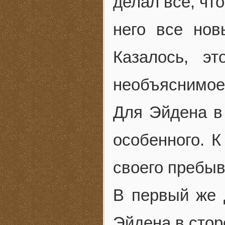
делал все, чт
него все но
Казалось, эт
необъяснимое
Для Эйдена в
особенного. К
своего пребы
В первый же д
Эйдена в стор