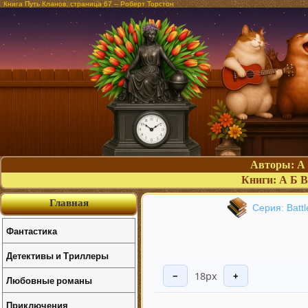
Книга Путь Кланов, страница 67 – Роберт Торстон
Авторы:
А
Книги:
А
Б
В
Главная
Серия: Batt
Фантастика
Детективы и Триллеры
18px
−
+
Любовные романы
Приключения