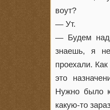
воут?
— Ут.
— Будем наде
знаешь, я н
проехали. Как
это назначе
Нужно было к
какую-то зараз