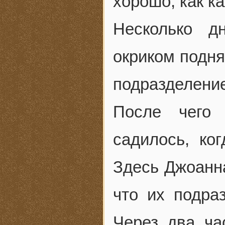
хорошо, как к
Несколько д
окриком подня
подразделени
После чего
садилось, ко
Здесь Джоанна
что их подра
Через два ча