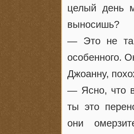
целый день 
выносишь?
— Это не та
особенного. 
Джоанну, похо
— Ясно, что в
ты это перен
они омерзи