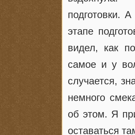
подготовки. А
этапе подгото
видел, как п
самое и у во
случается, зн
немного смек
об этом. Я п
оставаться там