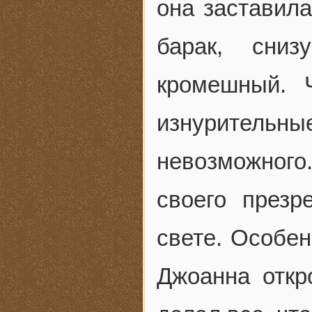
она заставила
барак, сни
кромешный. 
изнурительны
невозможного
своего през
свете. Особен
Джоанна откр