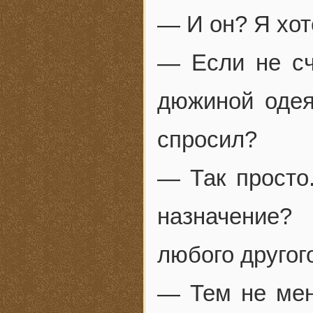
— И он? Я хот
— Если не сч
дюжиной одея
спросил?
— Так просто.
назначение?
любого другог
— Тем не мене