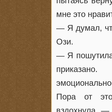
пытаясь верну
мне это нрави
— Я думал, чт
Ози.
— Я пошутила.
приказан
эмоционально
Пора от это
вздохнула. — 