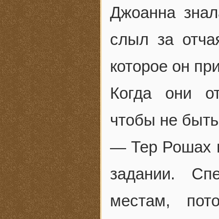
Джоанна знал
слыл за отча
которое он пр
Когда они о
чтобы не быт
— Тер Рошах н
задании. Сп
местам, по