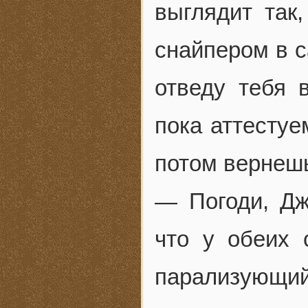
выглядит так
снайпером в с
отведу тебя 
пока аттестуе
потом вернеш
— Погоди, Дж
что у обеих 
парализующий