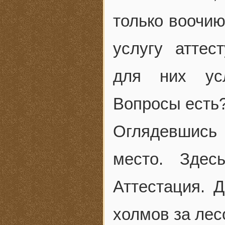
только воочию
услугу аттес
для них ус
Вопросы есть
Оглядевшись 
место. Здес
Аттестация. 
холмов за лес