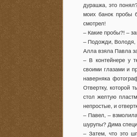
дурашка, это понял
моих банок пробы б
смотрел!
– Какие пробы?! – за
– Подожди, Володя, 
Алла взяла Павла за
– В контейнере у т
своими глазами и пр
наверняка фотограф
Отвертку, которой 
стол желтую пластм
непростые, и отверт
– Павел, – взмолил
шурупы? Дима специ
– Затем, что это ш