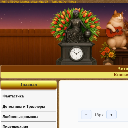
Книга Ковчег Марка, страница 65 – Татьяна Устинова
Авт
Книги
Главная
Фантастика
Детективы и Триллеры
18px
−
+
Любовные романы
Приключения