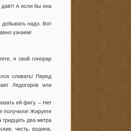
т даёт! А если бы она
ь добывать надо. Вот
авно узнаем!
тите, я свой гонорар
лся сливать! Перед
рает Ледогоров или
казать ей фигу. – Нет
е получили! Жируете
на тридцать два метра
кие, честь, родина,