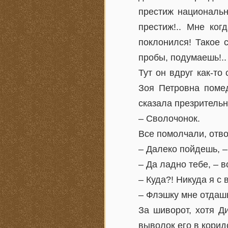
престиж национальн
престиж!.. Мне ког
поклонился! Такое 
пробы, подумаешь!..
Тут он вдруг как-то
Зоя Петровна помед
сказала презрительн
– Сволочонок.
Все помолчали, отво
– Далеко пойдешь, –
– Да ладно тебе, – в
– Куда?! Никуда я с
– Флэшку мне отдашь
За шиворот, хотя Д
выволок его в корид