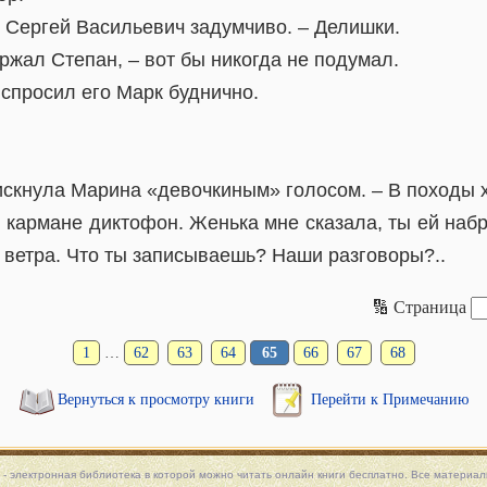
 Сергей Васильевич задумчиво. – Делишки.
ержал Степан, – вот бы никогда не подумал.
 спросил его Марк буднично.
искнула Марина «девочкиным» голосом. – В походы х
в кармане диктофон. Женька мне сказала, ты ей набр
 ветра. Что ты записываешь? Наши разговоры?..
🔢 Страница
1
…
62
63
64
65
66
67
68
Вернуться к просмотру книги
Перейти к Примечанию
 - электронная библиотека в которой можно
читать онлайн книги
бесплатно. Все материалы