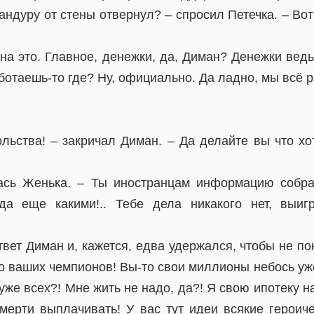
бандуру от стены отвернул? – спросил Петечка. – Во
на это. Главное, денежки, да, Диман? Денежки вед
ботаешь-то где? Ну, официально. Да ладно, мы всё р
льства! – закричал Диман. – Да делайте вы что хо
лась Женька. – Ты иностранцам информацию собра
да еще какими!.. Тебе дела никакого нет, выиг
твет Диман и, кажется, едва удержался, чтобы не по
до ваших чемпионов! Вы-то свои миллионы небось уж
 хуже всех?! Мне жить не надо, да?! Я свою ипотеку 
мерти выплачивать! У вас тут идеи всякие героичес