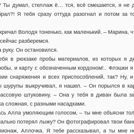
? Ты думал, стеллаж ё… тся, всё смешается, я не д
рал?! Я тебя сразу оттуда разогнал и потом за т
кричал Володя тоненько, как маленький. – Марина, чт
сейчас разберемся.
 руку. Он остановился.
ебя в рюкзаке пробы материалов, из которых я 
обы, и карту с обозначенным кордоном!.. Флэшки я
ии снаряжения и всех приспособлений, так? Ну, и
ты шурупы выкручивал, я нашел. – Он порылся в к
ассовую штуковину. – Она у тебя в диван была з
ка сложная, с разными насадками.
ась Алла умоляющим голосом, – ты мне объясни то
ально потерял лыжу? Он фотографировал твои бан
пионаж, Аллочка. Я тебе рассказывал, а ты мне 