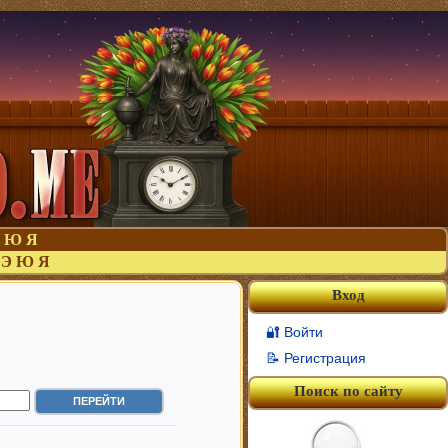
Ю
Я
Э
Ю
Я
Вход
🔐 Войти
📝 Регистрация
Поиск по сайту