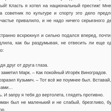
ый! Класть я хотел на национальный престиж! Мне
да советник по культуре и спорту это дело пред
счастье привалило, и не надо ничего серьезного д
 странно всхрюкнул и сильно подался вперед, почт
лила, как бы раздумывая, не отвесить ли еще о
о:
дя друг от друга глаза.
 заметил Марк. – Как покойный Игорёк Виноградов.
озразил Кузьмич. – Тот всё же поумнее был. Вставай,
 вами…
. И запру я тебя до вертолета, глядеть противно.
иман был не маленький и не слабый, брезгливо, бу
ор.