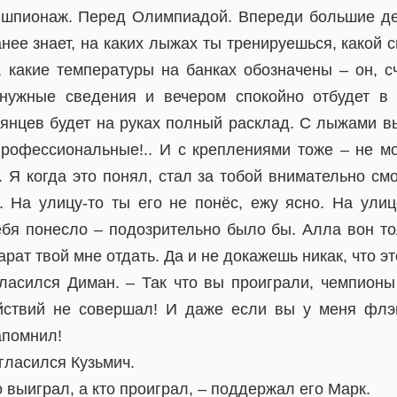
шпионаж. Перед Олимпиадой. Впереди большие ден
нее знает, на каких лыжах ты тренируешься, какой 
 какие температуры на банках обозначены – он, с
нужные сведения и вечером спокойно отбудет в 
ьянцев будет на руках полный расклад. С лыжами в
профессиональные!.. И с креплениями тоже – не м
. Я когда это понял, стал за тобой внимательно см
 На улицу-то ты его не понёс, ежу ясно. На ули
тебя понесло – подозрительно было бы. Алла вон т
рат твой мне отдать. Да и не докажешь никак, что эт
гласился Диман. – Так что вы проиграли, чемпионы
йствий не совершал! И даже если вы у меня флэш
апомнил!
огласился Кузьмич.
о выиграл, а кто проиграл, – поддержал его Марк.