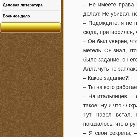
– Не имеете права 
Деловая литература
делал! Не убивал, н
Военное дело
– Подождите, я не 
сюда, притворился, 
– Он был уверен, чт
метель. Он знал, чт
было задание, он ег
Алла чуть не заплак
– Какое задание?!
– Ты на кого работа
– На итальянцев, – 
такое! Ну и что? Ох
Тут Павел встал. 
показалось, что в ру
– Я свои секреты, 