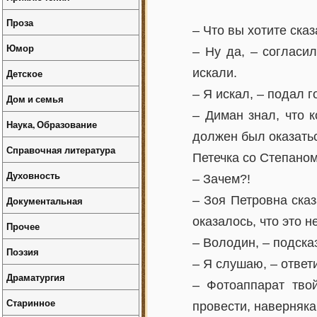
Проза
– Что вы хотите ска
Юмор
– Ну да, – согласи
искали.
Детское
– Я искал, – подал г
Дом и семья
– Диман знал, что 
Наука, Образование
должен был оказатьс
Справочная литература
Петечка со Степано
Духовность
– Зачем?!
– Зоя Петровна сказ
Документальная
оказалось, что это н
Прочее
– Володин, – подска
Поэзия
– Я слушаю, – ответ
Драматургия
– Фотоаппарат твой
Старинное
провести, наверняка