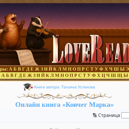
оры:
А
Б
В
Г
Д
Е
Ж
З
И
Й
К
Л
М
Н
О
П
Р
С
Т
У
Ф
Х
Ч
Ш
Ы
Э
:
А
Б
В
Г
Д
Е
Ж
З
И
Й
К
Л
М
Н
О
П
Р
С
Т
У
Ф
Х
Ц
Ч
Ш
Щ
Ы
Книги автора: Татьяна Устинова
Онлайн книга «Ковчег Марка»
🔢 Страница