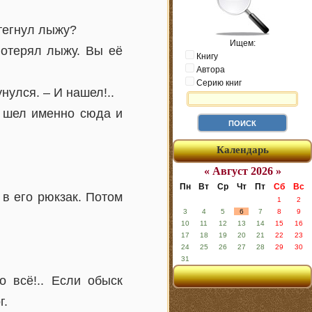
стегнул лыжу?
Ищем:
потерял лыжу. Вы её
Книгу
Автора
Серию книг
нулся. – И нашел!..
н шел именно сюда и
Календарь
« Август 2026 »
Пн
Вт
Ср
Чт
Пт
Сб
Вс
 в его рюкзак. Потом
1
2
3
4
5
6
7
8
9
10
11
12
13
14
15
16
17
18
19
20
21
22
23
24
25
26
27
28
29
30
31
о всё!.. Если обыск
г.