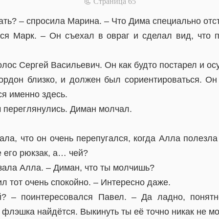
📃 Cтраница 65
зать? – спросила Марина. – Что Дима специально от
лся Марк. – Он съехал в овраг и сделал вид, что 
олос Сергей Васильевич. Он как будто постарел и осу
кордон близко, и должен был сориентироваться. О
я именно здесь.
м переглянулись. Диман молчал.
ала, что он очень перепугался, когда Алла полезла
е его рюкзак, а… чей?
зала Алла. – Диман, что ты молчишь?
ил тот очень спокойно. – Интересно даже.
? – поинтересовался Павел. – Да ладно, понятн
 флэшка найдётся. Выкинуть ты её точно никак не мо