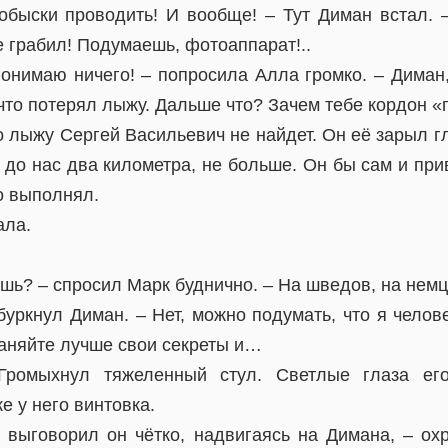
обыски проводить! И вообще! – Тут Диман встал. –
е грабил! Подумаешь, фотоаппарат!..
понимаю ничего! – попросила Алла громко. – Диман
что потерял лыжу. Дальше что? Зачем тебе кордон «
о лыжу Сергей Васильевич не найдет. Он её зарыл 
о до нас два километра, не больше. Он бы сам и при
о выполнял.
ала.
ешь? – спросил Марк буднично. – На шведов, на немц
буркнул Диман. – Нет, можно подумать, что я челов
раняйте лучше свои секреты и…
Громыхнул тяжеленный стул. Светлые глаза ег
ке у него винтовка.
– выговорил он чётко, надвигаясь на Димана, – ох