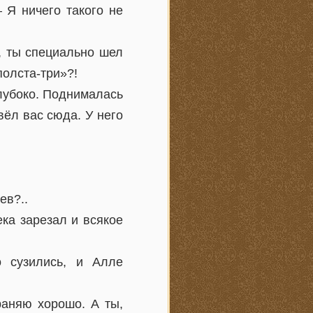
 Я ничего такого не
, ты специально шел
полста-три»?!
глубоко. Поднималась
вёл вас сюда. У него
ев?..
ека зарезал и всякое
о сузились, и Алле
раняю хорошо. А ты,