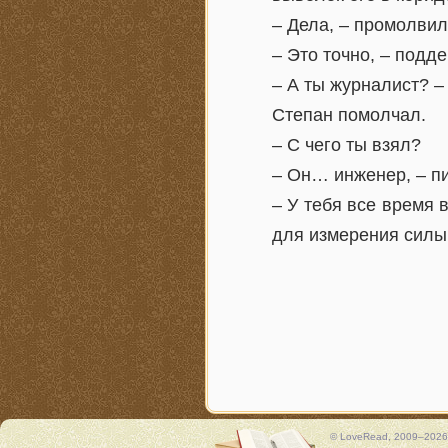
– Дела, – промолвил
– Это точно, – подд
– А ты журналист? –
Степан помолчал.
– С чего ты взял?
– Он… инженер, – п
– У тебя все время 
для измерения силы
© LoveRead, 2009–2026