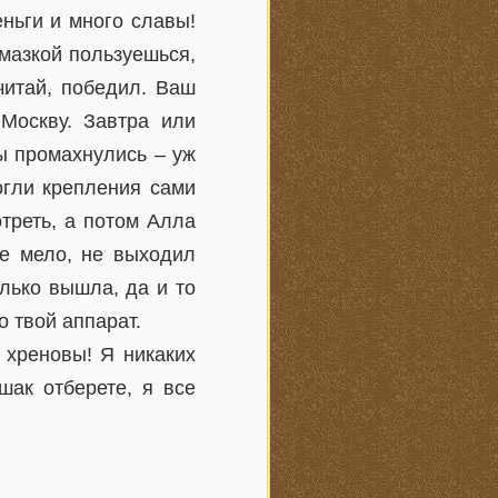
ьги и много славы!
смазкой пользуешься,
читай, победил. Ваш
Москву. Завтра или
ы промахнулись – уж
огли крепления сами
отреть, а потом Алла
це мело, не выходил
олько вышла, да и то
о твой аппарат.
 хреновы! Я никаких
ак отберете, я все