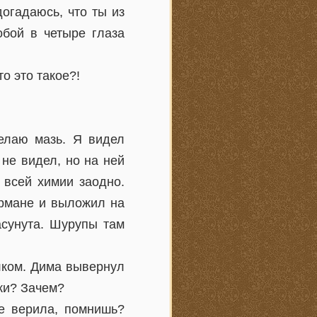
огадаюсь, что ты из
обой в четыре глаза
о это такое?!
делаю мазь. Я видел
 не видел, но на ней
 всей химии заодно.
армане и выложил на
асунута. Шурупы там
лком. Дима вывернул
ки? Зачем?
не верила, помнишь?