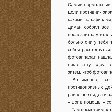
Самый нормальный 
Если противник зара
какими парафинами,
Диман собрал все 
послезавтра у итал
больно они у тебя 
собой расстегнуться
фотоаппарат нашла.
никто, а тут вдруг 
затем, чтоб фотоаппа
– Вот именно, – со
противоправных де
равно всё видел и з
– Бог в помощь, – с
– Там посмотрим, кт