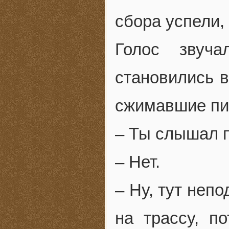
сбора успели,
Голос звуч
становились в
сжимавшие пис
– Ты слышал п
– Нет.
– Ну, тут неп
на трассу, п