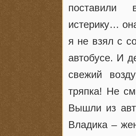
поставили 
истерику… она
я не взял с 
автобусе. И 
свежий возд
тряпка! Не с
Вышли из авт
Владика – же