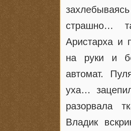
захлебываяс
страшно… т
Аристарха и 
на руки и б
автомат. Пул
уха… зацепи
разорвала т
Владик вскри