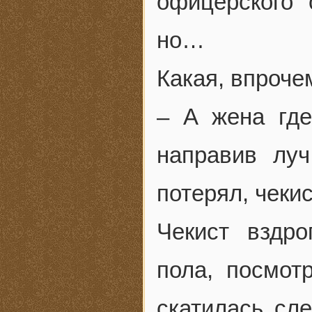
офицерского 
но…
Какая, впроче
– А жена гд
направив лу
потерял, чеки
Чекист вздро
пола, посмот
скатилась сле