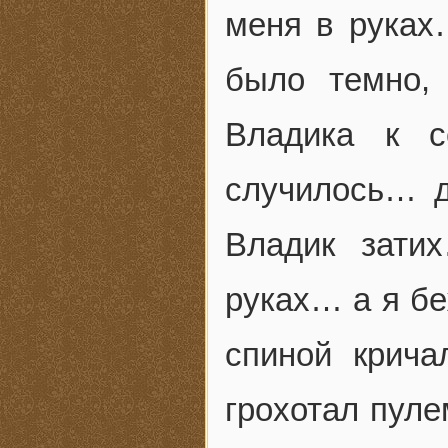
меня в рука
было темно,
Владика к с
случилось… 
Владик зати
руках… а я б
спиной крича
грохотал пул