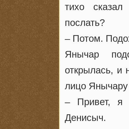
тихо сказал
послать?
– Потом. Под
Янычар под
открылась, и 
лицо Янычару 
– Привет, я
Денисыч.