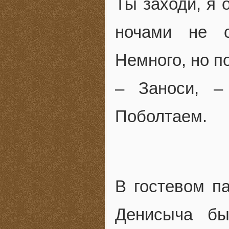
Ты заходи, я 
ночами не 
Немного, но п
– Заноси, –
Поболтаем.
В гостевом п
Денисыча бы