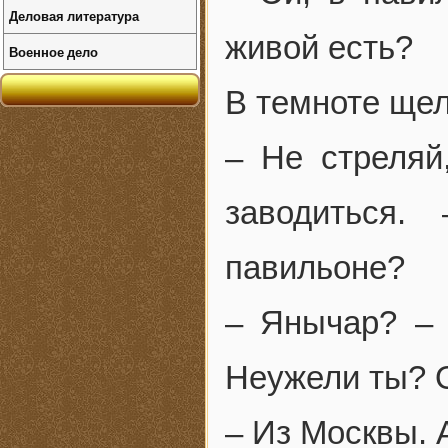
Деловая литература
живой есть?
Военное дело
В темноте щел
– Не стреляй
заводиться
павильоне?
– Янычар? – 
Неужели ты? 
– Из Москвы. 