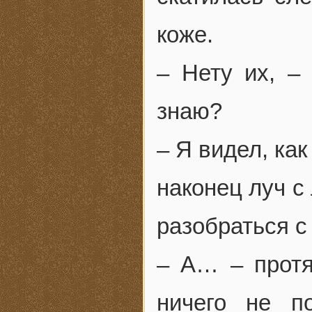
коже.
– Нету их, – 
знаю?
– Я видел, ка
наконец луч с
разобраться 
– А… – протя
ничего не п