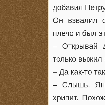
добавил Петру
Он взвалил о
плечо и был э
– Открывай 
только выжил 
– Да как-то та
– Слышь, Ян
хрипит. Похож