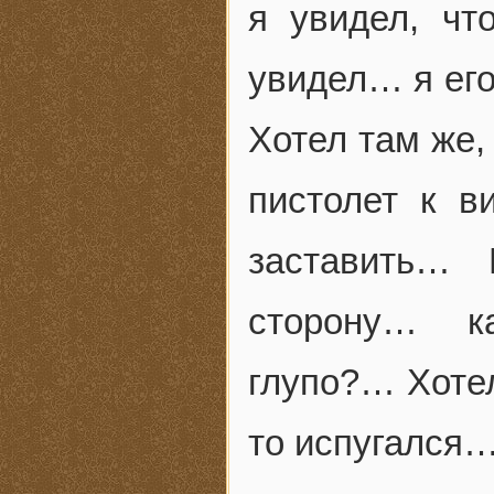
я увидел, ч
увидел… я ег
Хотел там же,
пистолет к в
заставить…
сторону… к
глупо?… Хотел
то испугался