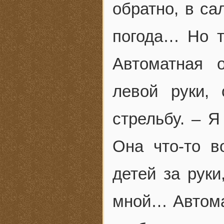
обратно, в с
погода… Но т
Автоматная 
левой руки,
стрельбу. – 
Она что-то 
детей за рук
мной… Автома