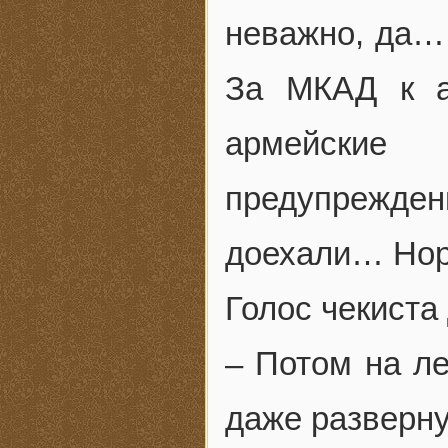
неважно, да
За МКАД к а
армейские
предупрежд
доехали… Но
Голос чекиста
– Потом на ле
даже разверн