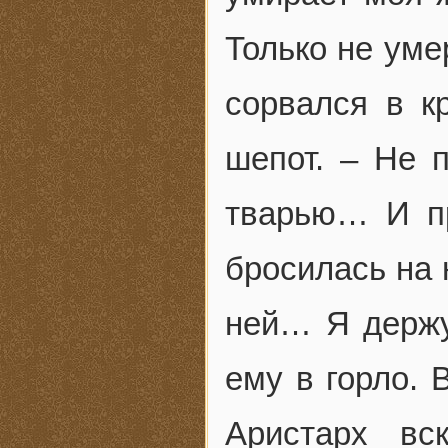
Только не уме
сорвался в к
шепот. – Не 
тварью… И п
бросилась на 
ней… Я держу
ему в горло. 
Аристарх вс