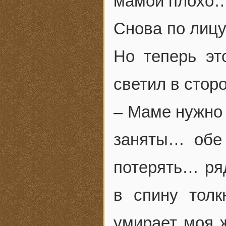
мамой плохо
Снова по лицу
Но теперь эт
светил в сторо
– Маме нужно
заняты… обе 
потерять… ряд
в спину толк
умирает моя