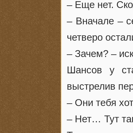
– Еще нет. Ск
– Вначале – с
четверо остали
– Зачем? – ис
Шансов у ст
выстрелив пер
– Они тебя хо
– Нет… Тут та