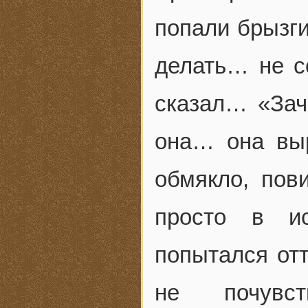
попали брызги
делать… не с
сказал… «Зач
она… она вы
обмякло, пов
просто в и
попытался отт
не почувс