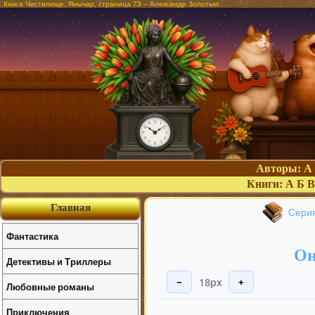
Книга Чистилище. Янычар, страница 73 – Александр Золотько
Авторы:
А
Книги:
А
Б
В
Главная
Сери
Фантастика
Он
Детективы и Триллеры
18px
−
+
Любовные романы
Приключения