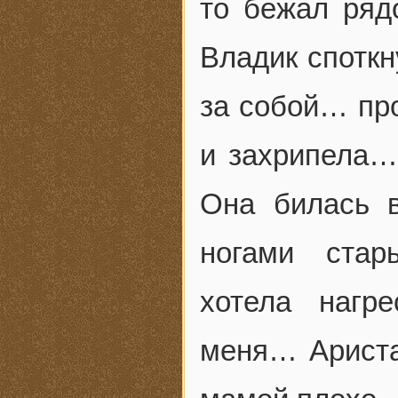
то бежал ря
Владик споткн
за собой… пр
и захрипела…
Она билась 
ногами стар
хотела нагр
меня… Аристар