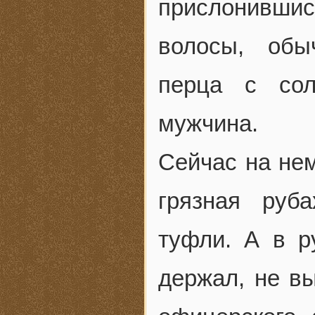
прислонивши
волосы, обы
перца с сол
мужчина.
Сейчас на не
грязная руб
туфли. А в р
держал, не в