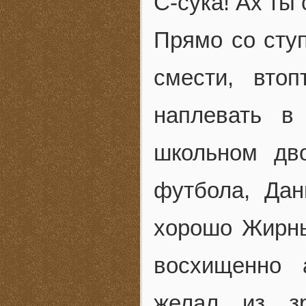
С-сука! Ах ты
Прямо со ступ
смести, втоп
наплевать в
школьном дв
футбола, Дан
хорошо Жирны
восхищенно 
желал из зр