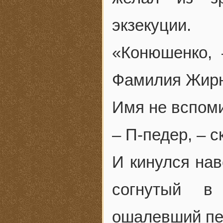
экзекуции.
«Конюшенко, 
Фамилия Жирн
Имя не вспом
– П-педер, – 
И кинулся нав
согнутый в
ошалевший пес