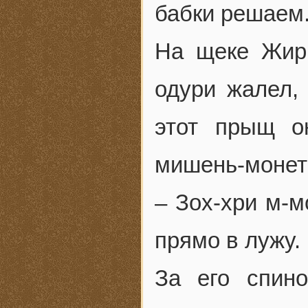
бабки решаем
На щеке Жир
одури жалел, 
этот прыщ о
мишень-монет
– Зох-хри м-м
прямо в лужу.
За его спин