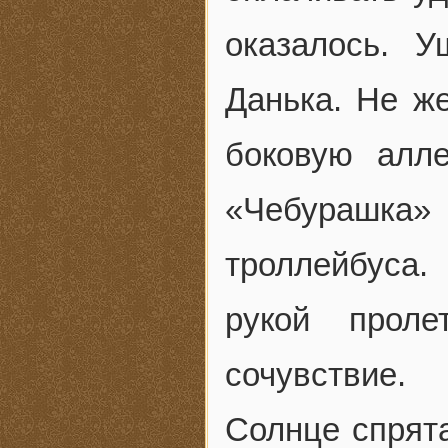
оказалось. 
Данька. Не же
боковую алл
«Чебурашка» 
троллейбуса.
рукой проле
сочувствие.
Солнце спрята