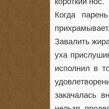
короткий нос.
Когда парен
прихрамывает
Завалить жира
уха прислушив
исполнил в т
удовлетворен
закачалась в
нельзя проде