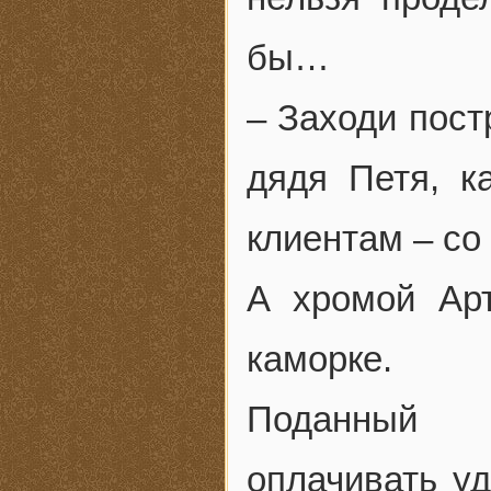
бы…
– Заходи пост
дядя Петя, к
клиентам – со 
А хромой Арт
каморке.
Поданный н
оплачивать уд