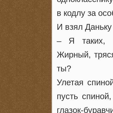
в кодлу за ос
И взял Даньку 
– Я таких, 
Жирный, тряся
ты?
Улетая спиной
пусть спиной
глазок-буравч