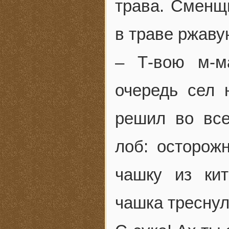
трава. Сменщи
в траве ржаву
– Т-вою м-м
очередь сел 
решил во все
лоб: осторож
чашку из кит
чашка треснул