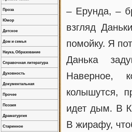
– Ерунда, – б
Проза
Юмор
взгляд Даньк
Детское
помойку. Я пот
Дом и семья
Наука, Образование
Данька заду
Справочная литература
Духовность
Наверное, к
Документальная
колышутся, п
Прочее
Поэзия
идет дым. В К
Драматургия
В жирафу, чт
Старинное