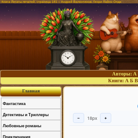
Книга Легаты печатей, страница 181 – Андрей Валентинов, Генри Лайон Олди
Авторы:
А
Книги:
А
Б
В
Главная
Фантастика
Детективы и Триллеры
18px
−
+
Любовные романы
Приключения