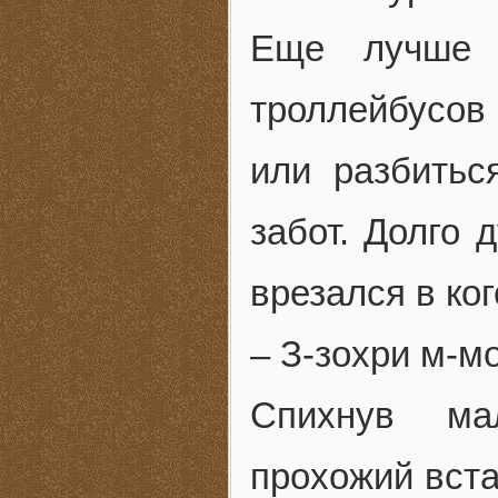
Еще лучше 
троллейбусов
или разбитьс
забот. Долго 
врезался в ког
– З-зохри м-м
Спихнув ма
прохожий вста