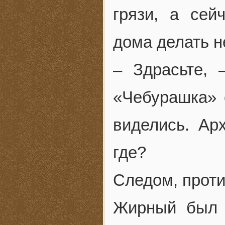
грязи, а сей
дома делать 
– Здрасьте,
«Чебурашка» 
виделись. Ар
где?
Следом, проти
Жирный был 