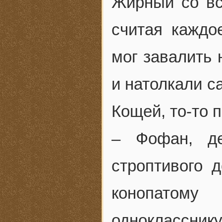
Жирный со вс
считая каждо
мог завалить 
и натолкали с
Кощей, то-то 
– Фофан, д
строптивого 
конопатому
одноклассник