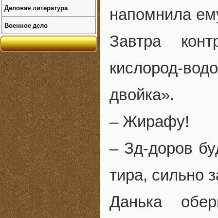
Деловая литература
напомнила ему
Военное дело
Завтра конт
кислород-в
двойка».
– Жирафу!
– Зд-доров бу
тира, сильно з
Данька обер