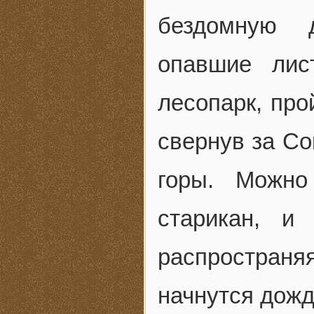
бездомную 
опавшие лис
лесопарк, про
свернув за Со
горы. Можно
старикан, и
распростра
начнутся дожд