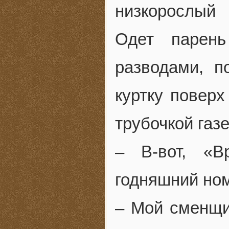
низкорослый 
Одет парен
разводами, п
куртку поверх
трубочкой газе
– В-вот, «В
годняшний но
– Мой сменщик