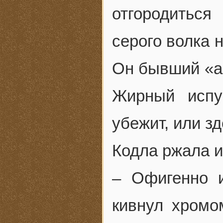
отгородиться
серого волка 
Он бывший «аф
Жирный испу
убежит, или з
Кодла ржала и
– Офигенно 
кивнул хромо