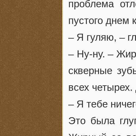
проблема отл
пустого днем
– Я гуляю, – г
– Ну-ну. – Жи
скверные зубы
всех четырех.
– Я тебе ниче
Это была глу