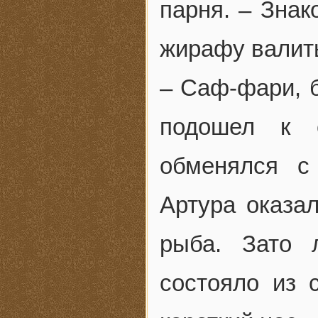
парня. – Знак
жирафу валит
– Саф-фари, б
подошел к с
обменялся с
Артура оказал
рыба. Зато 
состояло из 