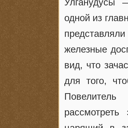
Улганудусы 
одной из глав
представлял
железные дос
вид, что зача
для того, чт
Повелитель
рассмотреть 
царящий в з