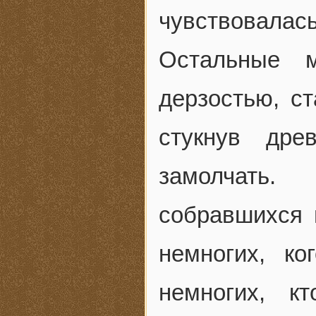
чувствовала
Остальные м
дерзостью, с
стукнув дре
замолчать.
собравшихся 
немногих, к
немногих, к