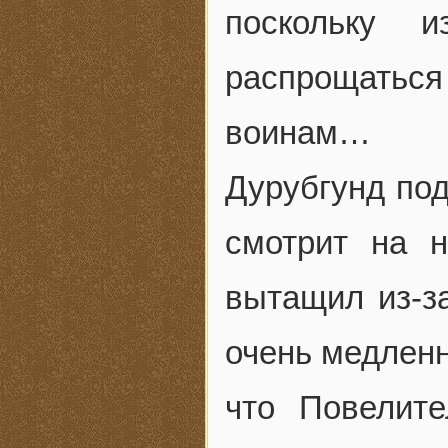
поскольку и
распрощатьс
воинам…
Дурубгунд под
смотрит на н
вытащил из-з
очень медленн
что Повелите