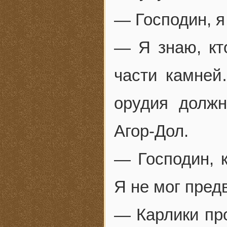
— Господин, 
— Я знаю, кто
части камней
орудия долж
Агор-Дол.
— Господин, 
Я не мог пред
— Карлики пр