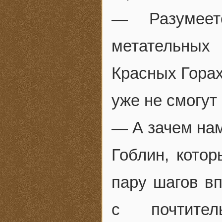
— Разумеет
метательны
Красных Горах
уже не смогут
— А зачем нам
Гоблин, котор
пару шагов в
с почтител