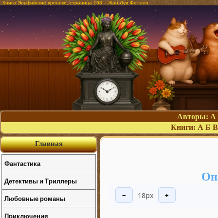
Книга Эльфийские хроники, страница 163 – Жан-Луи Фетжен
Авторы:
А
Книги:
А
Б
В
Главная
Фантастика
Он
Детективы и Триллеры
18px
−
+
Любовные романы
Приключения