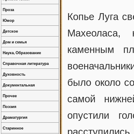
Проза
Копье Луга св
Юмор
Махеоласа,
Детское
Дом и семья
каменным пл
Наука, Образование
Справочная литература
военачальник
Духовность
было около со
Документальная
Прочее
самой нижне
Поэзия
опустили го
Драматургия
Старинное
расступились,