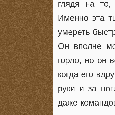
глядя на то,
Именно эта т
умереть быстр
Он вполне мо
горло, но он 
когда его вдр
руки и за но
даже командов