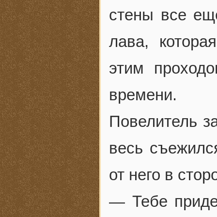
стены все еще
лава, котора
этим проходо
времени.
Повелитель за
весь съежилс
от него в стор
— Тебе приде