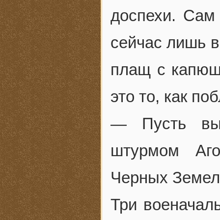
доспехи. Сам
сейчас лишь в
плащ с капюш
это то, как по
— Пусть вый
штурмом Аго
Черных Земел
Три военачаль