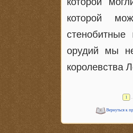
которой мог
которой мо
стенобитные 
орудий мы н
королевства Л
1
Вернуться к п