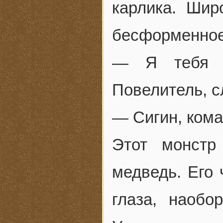
карлика. Шир
бесформенное
— Я тебя у
Повелитель, с
— Сигин, кома
Этот монстр
медведь. Его 
глаза, наобо