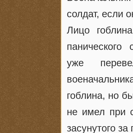
солдат, если 
Лицо гоблина
панического с
уже перев
военачальник
гоблина, но б
не имел при с
засунутого за 