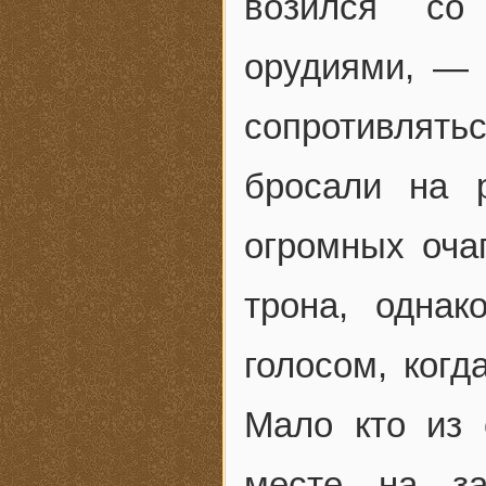
возился со
орудиями, — 
сопротивлятьс
бросали на 
огромных оча
трона, одна
голосом, когд
Мало кто из 
месте на за