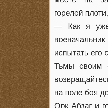
горелой плоти
— Как я уже
военачальни
испытать его
Тьмы своим 
возвращайтес
на поле боя д
Орк Абзаг и г