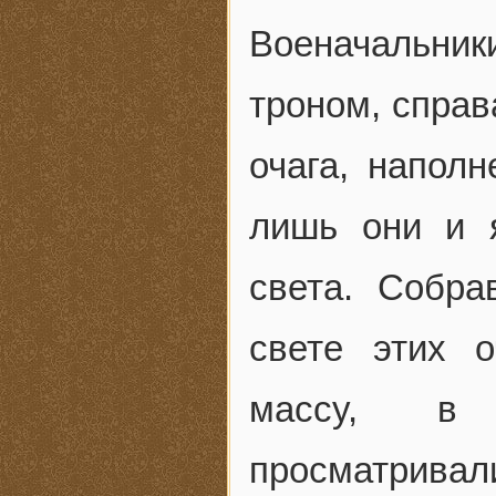
Военачальники
троном, справ
очага, напол
лишь они и 
света. Собр
свете этих 
массу, в 
просматрив