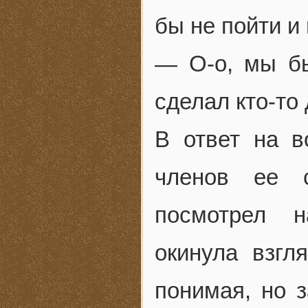
бы не пойти и 
— О-о, мы бы
сделал кто-то 
В ответ на в
членов ее 
посмотрел н
окинула взгл
понимая, но 