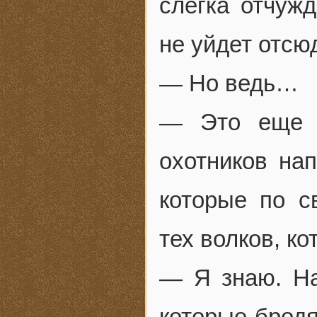
слегка отчуж
не уйдет отс
— Но ведь…
— Это еще н
охотников на
которые по 
тех волков, к
— Я знаю. На
которые бродя