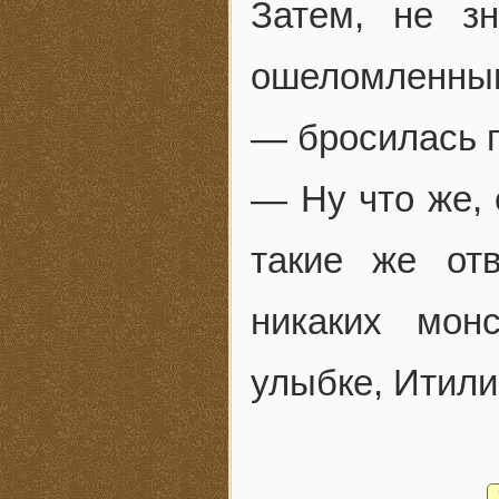
Затем, не з
ошеломленным
— бросилась п
— Ну что же,
такие же от
никаких мон
улыбке, Итили