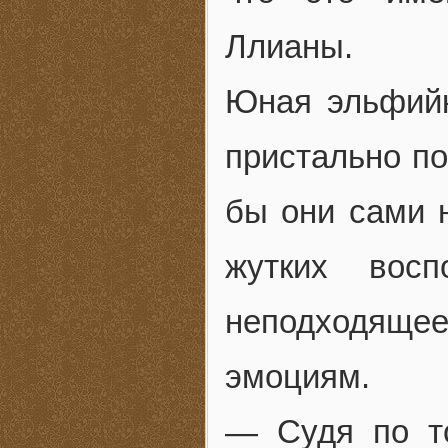
Ллианы.
Юная эльфийк
пристально по
бы они сами 
жутких вос
неподходящее
эмоциям.
— Судя по то