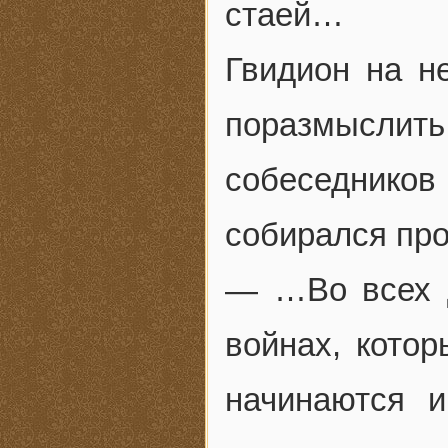
стаей…
Гвидион на н
поразмыслит
собеседников
собирался про
— …Во всех д
войнах, кото
начинаются и