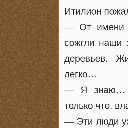
Итилион пожал
— От имени 
сожгли наши 
деревьев. Ж
легко…
— Я знаю… 
только что, в
— Эти люди у