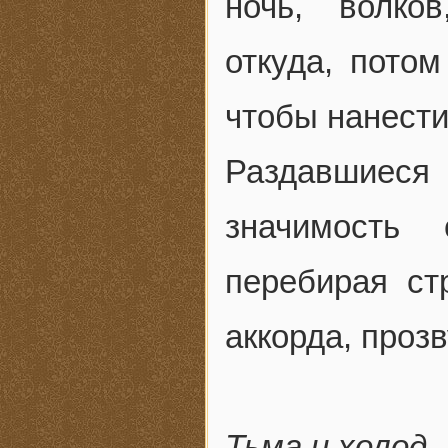
ночь, волко
откуда, потом
чтобы нанести
Раздавшиес
значимость
перебирая ст
аккорда, проз
Тьма и холод