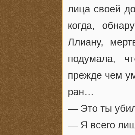
лица своей до
когда, обна
Ллиану, мерт
подумала, ч
прежде чем ум
ран…
— Это ты убил
— Я всего ли