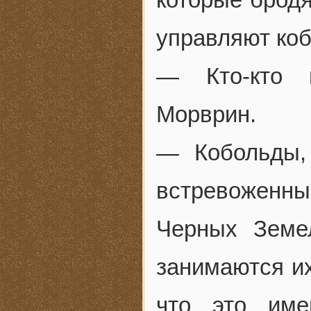
управляют ко
— Кто-кто 
Морврин.
— Кобольды,
встревоженны
Черных Земе
занимаются их
что это име