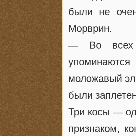
были не оче
Морврин.
— Во всех 
упоминаются
моложавый эл
были заплетен
Три косы — од
признаком, к