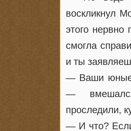
воскликнул Мо
этого нервно 
смогла справи
и ты заявляеш
— Ваши юные 
— вмешалс
проследили, к
— И что? Если