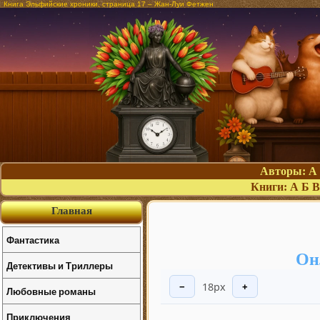
Книга Эльфийские хроники, страница 17 – Жан-Луи Фетжен
Авторы:
А
Книги:
А
Б
В
Главная
Фантастика
Он
Детективы и Триллеры
18px
−
+
Любовные романы
Приключения