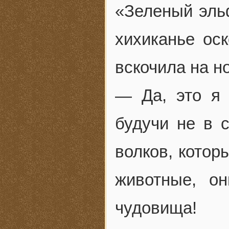
«Зеленый эльф
хихиканье ос
вскочила на но
— Да, это я 
будучи не в 
волков, котор
животные, о
чудовища!