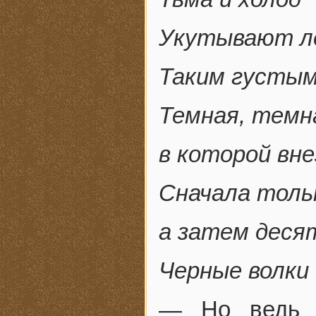
Укутывают л
Таким густым,
Темная, темна
в которой вн
Сначала толь
а затем десят
Черные волки
— Но ведь 