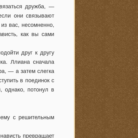
вязаться дружба, —
если они связывают
из вас, несомненно,
ависть, как вы сами
одойти друг к другу
ка. Ллиана сначала
а, — а затем слегка
ступить в поединок с
, однако, потонул в
нему с решительным
енависть превращает