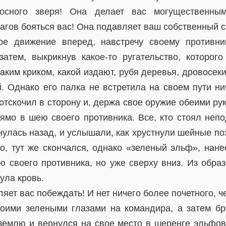
носного зверя! Она делает вас могущественным
агов бояться вас! Она подавляет ваш собственный с
ое движение вперед, навстречу своему противни
затем, выкрикнув какое-то ругательство, которог
аким криком, какой издают, рубя деревья, дровосе
. Однако его палка не встретила на своем пути ни
отскочил в сторону и, держа свое оружие обеими ру
ямо в шею своего противника. Все, кто стоял непо
улась назад, и услышали, как хрустнули шейные по
о, тут же скончался, однако «зеленый эльф», нан
 своего противника, но уже сверху вниз. Из обра
ула кровь.
яет вас побеждать! И нет ничего более почетного, ч
оими зелеными глазами на командира, а затем бр
 землю и вернулся на свое место в шеренге эльфов,