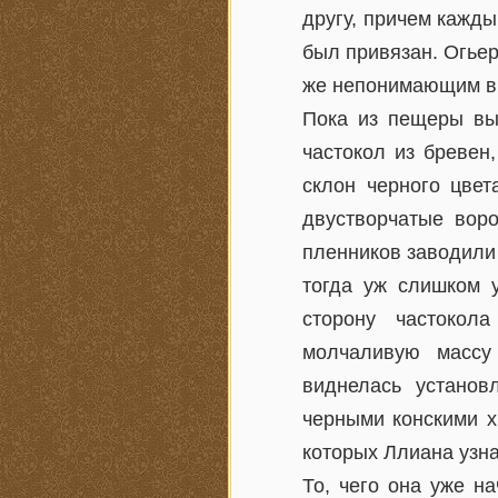
другу, причем кажды
был привязан. Огьер
же непонимающим ви
Пока из пещеры вы
частокол из бревен
склон черного цвет
двустворчатые воро
пленников заводили 
тогда уж слишком 
сторону частокол
молчаливую массу
виднелась устано
черными конскими х
которых Ллиана узн
То, чего она уже н