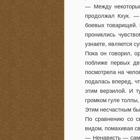
— Между некоторым
продолжал Кхук. —
боевых товарищей. 
прониклись чувство
узнаете, является с
Пока он говорил, о
поближе первых дв
посмотрела на чело
подалась вперед, чт
этим верзилой. И т
громком гуле толпы,
Этим несчастным бы
По сравнению со с
видом, помахивая св
— Ненависть — само