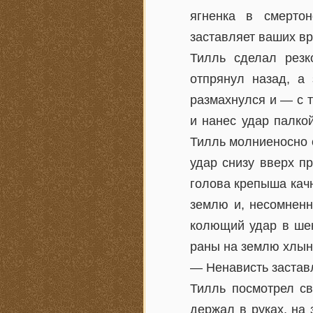
ягненка в смерто
заставляет ваших вр
Тилль сделал резк
отпрянул назад, а 
размахнулся и — с т
и нанес удар палкой
Тилль молниеносно 
удар снизу вверх пр
голова крепыша качн
землю и, несомненн
колющий удар в шею
раны на землю хлын
— Ненависть заставл
Тилль посмотрел св
держал в руках, на