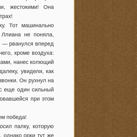
и, жестокими! Она
трах!
ку. Тот машинально
о Ллиана не поняла,
ки — рванулся вперед
чего, кроме воздуха:
ками, нанес колющий
далеку, увидели, как
звонки. Он рухнул на
ес еще один сильный
зовавшейся при этом
ем победа!
осил палку, которую
 однако орки тут же