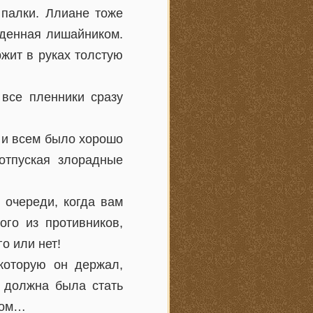
 палки. Ллиане тоже
еденная лишайником.
ржит в руках толстую
 все пленники сразу
т и всем было хорошо
отпуская злорадные
 очереди, когда вам
ого из противников,
о или нет!
которую он держал,
ь должна была стать
дом…