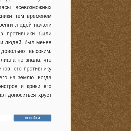
ласы всевозможных
жники тем временем
еренги людей начали
аз противники были
ги людей, был менее
 довольно высоким.
лиана не знала, что
инов: его противнику
его на землю. Когда
нстров и крики его
ал доноситься хруст