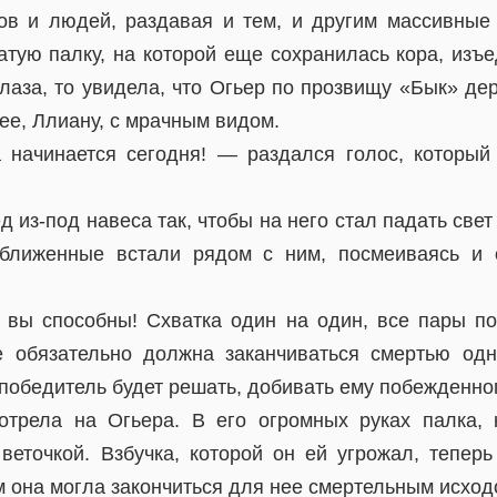
в и людей, раздавая и тем, и другим массивные
атую палку, на которой еще сохранилась кора, изъ
лаза, то увидела, что Огьер по прозвищу «Бык» де
нее, Ллиану, с мрачным видом.
начинается сегодня! — раздался голос, который
д из-под навеса так, чтобы на него стал падать све
иближенные встали рядом с ним, посмеиваясь и 
 вы способны! Схватка один на один, все пары по
не обязательно должна заканчиваться смертью одн
победитель будет решать, добивать ему побежденног
отрела на Огьера. В его огромных руках палка, 
 веточкой. Взбучка, которой он ей угрожал, тепер
м она могла закончиться для нее смертельным исхо