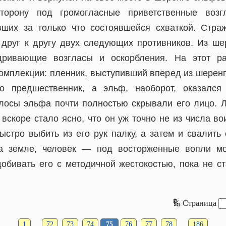
торону под громогласные приветственные возг
вших за только что состоявшейся схваткой. Стра
 друг к другу двух следующих противников. Из ш
дривающие возгласы и оскорбления. На этот р
омплекции: пленник, выступивший вперед из шерен
о предшественник, а эльф, наоборот, оказался
осы эльфа почти полностью скрывали его лицо. Л
 вскоре стало ясно, что он уж точно не из числа во
ыстро выбить из его рук палку, а затем и свалить 
 земле, человек — под восторженные вопли мо
обивать его с методичной жестокостью, пока не ст
🔢 Страница
1
…
72
73
74
75
76
77
78
…
186