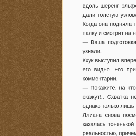
вдоль шеренг эльфо
дали толстую узлов
Когда она подняла г
палку и смотрит на 
— Ваша подготовка 
узнали.
Кхук выступил впере
его видно. Его пр
комментарии.
— Покажите, на что
скажут!.. Схватка 
однако только лишь 
Ллиана снова посм
казалась тоненькой
реальностью, приче