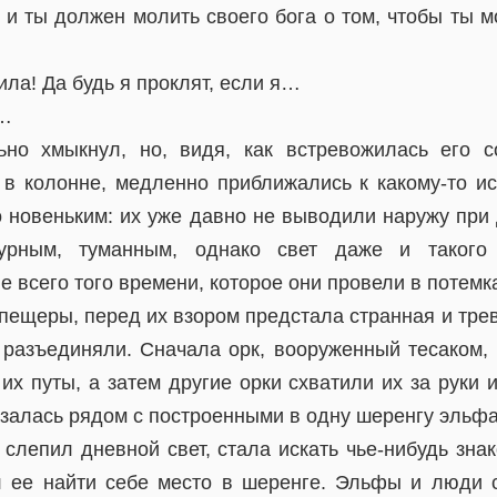
 и ты должен молить своего бога о том, чтобы ты м
ла! Да будь я проклят, если я…
и…
ьно хмыкнул, но, видя, как встревожилась его с
 в колонне, медленно приближались к какому-то ист
о новеньким: их уже давно не выводили наружу при 
урным, туманным, однако свет даже и такого
 всего того времени, которое они провели в потемк
 пещеры, перед их взором предстала странная и тре
 разъединяли. Сначала орк, вооруженный тесаком,
их путы, а затем другие орки схватили их за руки
залась рядом с построенными в одну шеренгу эльфа
 слепил дневной свет, стала искать чье-нибудь зн
л ее найти себе место в шеренге. Эльфы и люди 