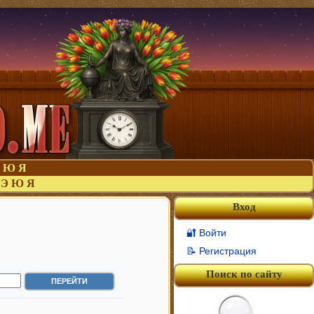
Ю
Я
Э
Ю
Я
Вход
🔐 Войти
📝 Регистрация
Поиск по сайту