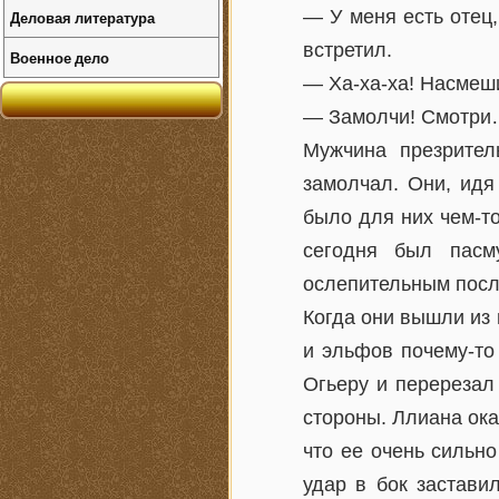
— У меня есть отец,
Деловая литература
встретил.
Военное дело
— Ха-ха-ха! Насмеши
— Замолчи! Смотр
Мужчина презрител
замолчал. Они, идя
было для них чем-т
сегодня был пасм
ослепительным после
Когда они вышли из
и эльфов почему-то
Огьеру и перерезал 
стороны. Ллиана ока
что ее очень сильно
удар в бок застави