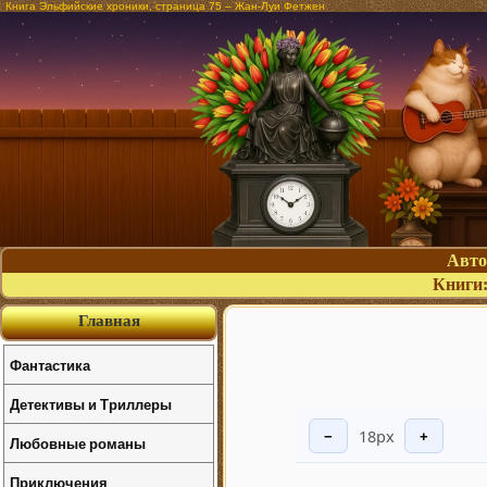
Книга Эльфийские хроники, страница 75 – Жан-Луи Фетжен
Авт
Книги
Главная
Фантастика
Детективы и Триллеры
18px
−
+
Любовные романы
Приключения