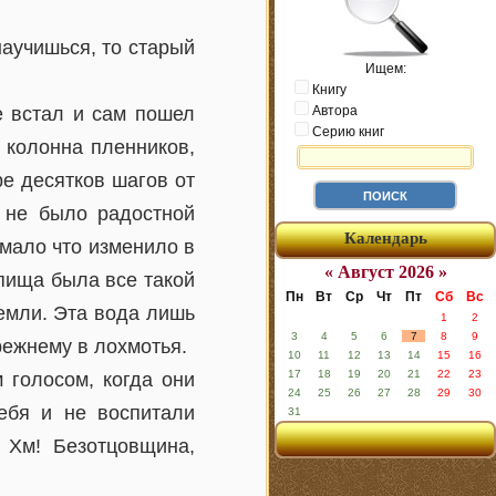
аучишься, то старый
Ищем:
Книгу
е встал и сам пошел
Автора
Серию книг
 колонна пленников,
ре десятков шагов от
ь не было радостной
Календарь
 мало что изменило в
« Август 2026 »
 пища была все такой
Пн
Вт
Ср
Чт
Пт
Сб
Вс
земли. Эта вода лишь
1
2
3
4
5
6
7
8
9
режнему в лохмотья.
10
11
12
13
14
15
16
17
18
19
20
21
22
23
 голосом, когда они
24
25
26
27
28
29
30
ебя и не воспитали
31
 Хм! Безотцовщина,