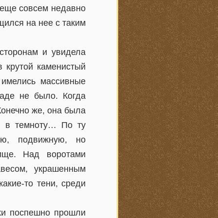
н еще совсем недавно
щился на нее с таким
сторонам и увидела
в крутой каменистый
е имелись массивные
раде не было. Когда
Конечно же, она была
я в темноту… По ту
ую, подвижную, но
ище. Над воротами
весом, украшенным
акие-то тени, среди
рки поспешно прошли