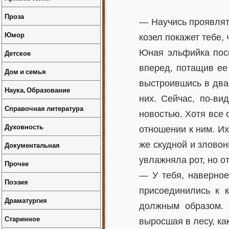
Проза
— Научись проявлят
Юмор
козел покажет тебе,
Юная эльфийка посм
Детское
вперед, потащив ее
Дом и семья
выстроившись в два 
Наука, Образование
них. Сейчас, по-ви
Справочная литература
новостью. Хотя все 
Духовность
отношении к ним. Их
же скудной и зловон
Документальная
увлажняла рот, но о
Прочее
— У тебя, наверное
Поэзия
присоединились к 
Драматургия
должным образом. 
Старинное
выросшая в лесу, как