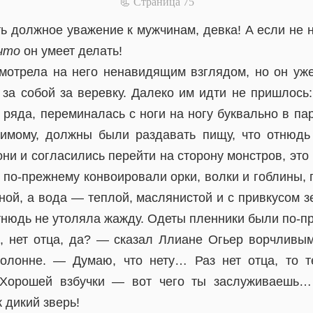
📃 Cтраница 75
ь должное уважение к мужчинам, девка! А если не н
что
он умеет делать!
отрела на него ненавидящим взглядом, но он уж
 за собой за веревку. Далеко им идти не пришлось:
ряда, переминалась с ноги на ногу буквально в па
димому, должны были раздавать пищу, что отнюд
они и согласились перейти на сторону монстров, это
 по-прежнему конвоировали орки, волки и гоблины,
ной, а вода — теплой, маслянистой и с привкусом 
тнюдь не утоляла жажду. Одеты пленники были по-п
, нет отца, да? — сказал Ллиане Огьер ворчливым
колонне. — Думаю, что нету… Раз нет отца, то т
Хорошей взбучки — вот чего ты заслуживаешь…
 дикий зверь!