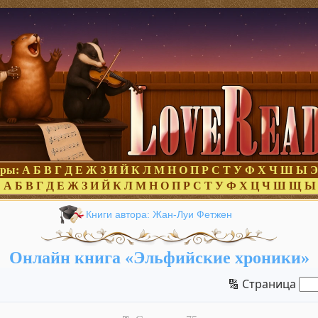
оры:
А
Б
В
Г
Д
Е
Ж
З
И
Й
К
Л
М
Н
О
П
Р
С
Т
У
Ф
Х
Ч
Ш
Ы
Э
:
А
Б
В
Г
Д
Е
Ж
З
И
Й
К
Л
М
Н
О
П
Р
С
Т
У
Ф
Х
Ц
Ч
Ш
Щ
Ы
Книги автора: Жан-Луи Фетжен
Онлайн книга «Эльфийские хроники»
🔢 Страница