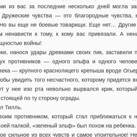
и из вас за последние несколько дней могла за
 Дружеские чувства — это благородные чувства, 
Но вы еще не боевые товарищи. Еще нет… Другие 
м ненависти к тому, к кому вас привязали. А нен
ущностью войны!
рки, нанося удары древками своих пик, заставили п
ух противников — одного эльфа и одного челове
века — крупного краснолицего крепыша вроде Огьер
обы увидеть того несчастного, которому придется в
ут у нее изо рта невольно вырвался крик, который
 стоящей по ту сторону ограды.
л Тилль.
воим противником, который стал приближаться к 
оей палкой, «зеленый эльф» был похож на ребенка.
е сильное из всех чувств и самое упоительное! Н