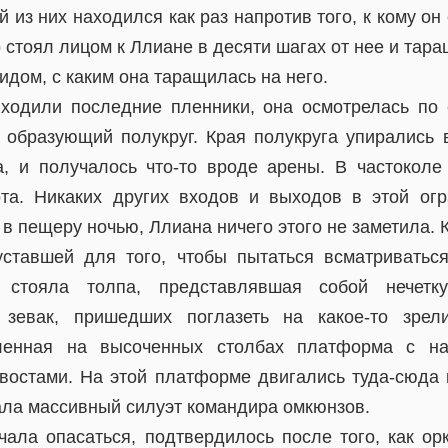
й из них находился как раз напротив того, к кому о
 стоял лицом к Ллиане в десяти шагах от нее и тара
дом, с каким она таращилась на него.
ходили последние пленники, она осмотрелась по 
, образующий полукруг. Края полукруга упирались 
а, и получалось что-то вроде арены. В частокол
та. Никаких других входов и выходов в этой ог
в пещеру ночью, Ллиана ничего этого не заметила. 
уставшей для того, чтобы пытаться всматриватьс
а стояла толпа, представлявшая собой нечетк
 зевак, пришедших поглазеть на какое-то зрел
вленная на высоченных столбах платформа с на
востами. На этой платформе двигались туда-сюда к
ала массивный силуэт командира омкюнзов.
ачала опасаться, подтвердилось после того, как о