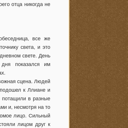
оего отца никогда не
обеседница, все же
очнику света, и это
дневном свете. День
 дня показался им
ах.
вожная сцена. Людей
 подошел к Ллиане и
 и потащили в разные
ми и, несмотря на то
акомое лицо. Сильный
стояли лицом друг к