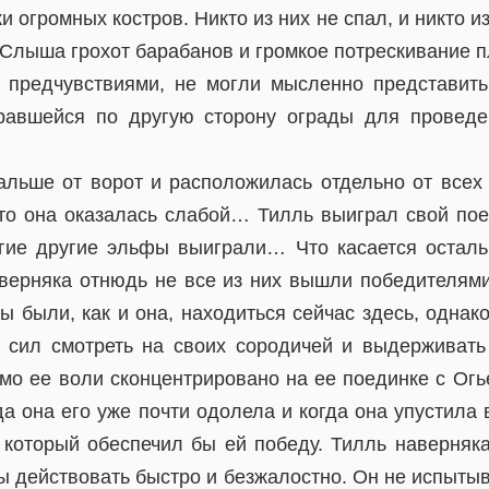
и огромных костров. Никто из них не спал, и никто и
 Слыша грохот барабанов и громкое потрескивание п
предчувствиями, не могли мысленно представить
равшейся по другую сторону ограды для проведен
льше от ворот и расположилась отдельно от всех
 что она оказалась слабой… Тилль выиграл свой пое
гие другие эльфы выиграли… Что касается осталь
аверняка отнюдь не все из них вышли победителями 
ы были, как и она, находиться сейчас здесь, одна
 сил смотреть на своих сородичей и выдерживать
мо ее воли сконцентрировано на ее поединке с Огь
да она его уже почти одолела и когда она упустила
который обеспечил бы ей победу. Тилль наверняка
ы действовать быстро и безжалостно. Он не испытыв