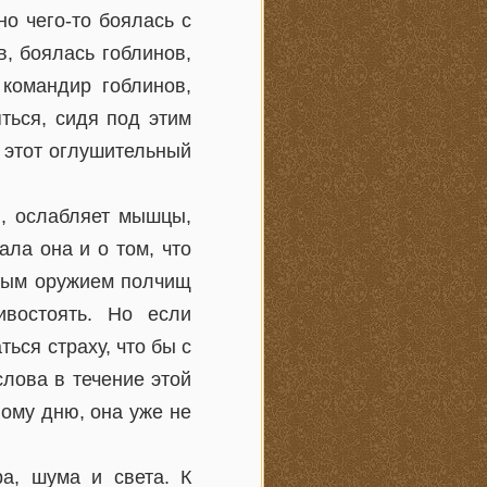
о чего-то боялась с
в, боялась гоблинов,
 командир гоблинов,
ться, сидя под этим
 этот оглушительный
я, ослабляет мышцы,
ала она и о том, что
вным оружием полчищ
ивостоять. Но если
ься страху, что бы с
лова в течение этой
ому дню, она уже не
ра, шума и света. К