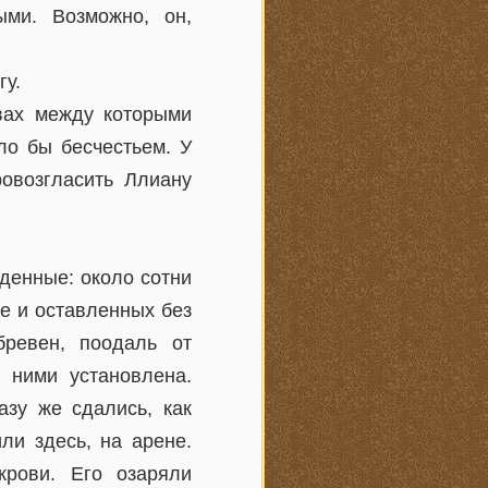
ми. Возможно, он,
гу.
ывах между которыми
ло бы бесчестьем. У
ровозгласить Ллиану
денные: около сотни
е и оставленных без
ревен, поодаль от
 ними установлена.
азу же сдались, как
ли здесь, на арене.
рови. Его озаряли