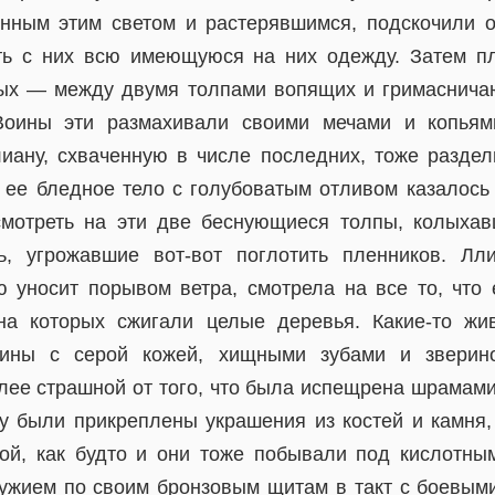
нным этим светом и растерявшимся, подскочили ор
ать с них всю имеющуюся на них одежду. Затем п
ных — между двумя толпами вопящих и гримаснича
Воины эти размахивали своими мечами и копьями
лиану, схваченную в числе последних, тоже разде
 ее бледное тело с голубоватым отливом казалось
смотреть на эти две беснующиеся толпы, колыхав
ь, угрожавшие вот-вот поглотить пленников. Лл
ю уносит порывом ветра, смотрела на все то, что 
на которых сжигали целые деревья. Какие-то жи
лины с серой кожей, хищными зубами и зверин
лее страшной от того, что была испещрена шрамами.
су были прикреплены украшения из костей и камня,
ной, как будто и они тоже побывали под кислотн
ужием по своим бронзовым щитам в такт с боевым