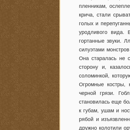
пленникам, ослепле
крича, стали срыв
голых и перепуган
уродливого вида. 
гортанные звуки. Л
силуэтами монстров
Она старалась не 
сторону и, казалос
соломинкой, котору
Огромные костры, 
черной грязи. Гоб
становилась еще бо
к губам, ушам и но
рябой и изъязвлен
дружно колотили ор