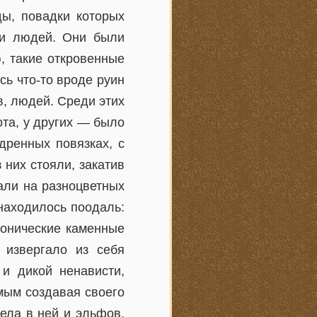
ды, повадки которых
 и людей. Они были
, такие откровенные
сь что-то вроде руин
в, людей. Среди этих
ота, у других — было
дренных повязках, с
 них стояли, закатив
али на разноцветных
 находилось поодаль:
конические каменные
 извергало из себя
 и дикой ненависти,
мым создавая своего
ела в ней и эльфов,