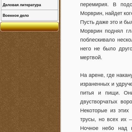
перемирия. В под
Деловая литература
Морврин, найдет ког
Военное дело
Пусть даже это и бы
Морврин поднял гла
поблескивало неско
него не было друго
мертвой.
На арене, где нака
израненных и удруч
питья и пищи. Он
двустворчатых вор
Некоторые из этих 
трусы, но всех их 
Ночное небо над 