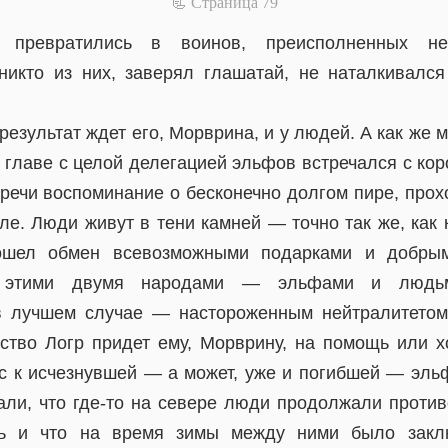
📃 Cтраница 79
превратились в воинов, преисполненных не
никто из них, заверял глашатай, не наталкивалс
результат ждет его, Морврина, и у людей. А как же 
 главе с целой делегацией эльфов встречался с кор
стречи воспоминание о бесконечно долгом пире, про
ле. Люди живут в тени камней — точно так же, как 
зошел обмен всевозможными подарками и добрым
у этими двумя народами — эльфами и людь
в лучшем случае — настороженным нейтралитето
вство Логр придет ему, Морврину, на помощь или х
ес к исчезнувшей — а может, уже и погибшей — эл
али, что где-то на севере люди продолжали противо
ать и что на время зимы между ними было закл