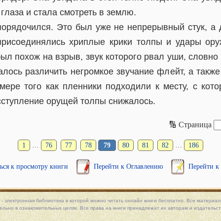
 глаза и стала смотреть в землю.
порядочился. Это был уже не непрерывный стук, а 
присоединялись хриплые крики толпы и удары ор
ыл похож на взрыв, звук которого рвал уши, словно
алось различить негромкое звучание флейт, а такж
мере того как пленники подходили к месту, с кото
сступление орущей толпы снижалось.
🔢 Страница
1
…
76
77
78
79
80
81
82
…
186
ься к просмотру книги
Перейти к Оглавлению
Перейти к
 - электронная библиотека в которой можно
читать онлайн книги
бесплатно. Все материалы
льно в ознакомительных целях. Все права на книги принадлежат их авторам и издательст