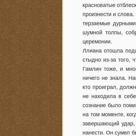
красноватые отблеск
произнести и слова.
терзаемые дурными 
шумной толпы, соб
церемонии.
Ллиана отошла пода
стыдно из-за того,
Гамлин тоже, и мно
ничего не знала. Н
кто проиграл, должн
не находила в себе
сознание было поми
на том моменте, ког
завершающий удар, 
нанести. Он сумел б