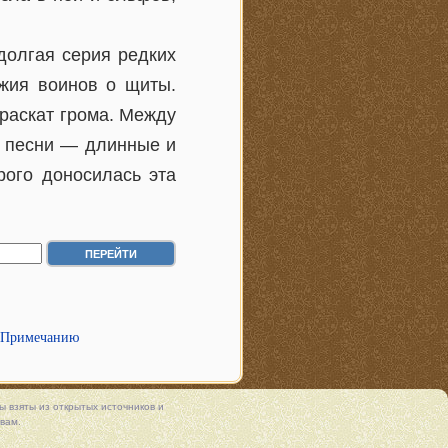
долгая серия редких
ужия воинов о щиты.
 раскат грома. Между
е песни — длинные и
рого доносилась эта
 Примечанию
 взяты из открытых источников и
вам.