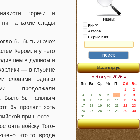
нависти, горечи и
Ищем:
я ни на какие следы
Книгу
Автора
Серию книг
могло бы быть иначе?
олем Кером, и у него
ходившем в душном и
Календарь
карлики — в глубине
« Август 2026 »
и словами, однако
Пн
Вт
Ср
Чт
Пт
Сб
Вс
ми — продолжали
1
2
3
4
5
6
7
8
9
м. Было бы наивным
10
11
12
13
14
15
16
17
18
19
20
21
22
23
отя бы проявит хоть
24
25
26
27
28
29
30
ьфийской принцессе…
31
стоять войску Того-
ючено что-то вроде