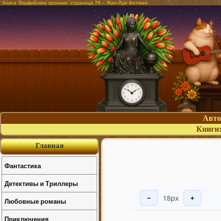
Книга Эльфийские хроники, страница 79 – Жан-Луи Фетжен
Авт
Книги
Главная
Фантастика
Детективы и Триллеры
18px
−
+
Любовные романы
Приключения