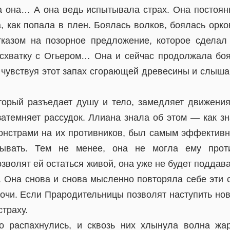
 она… А она ведь испытывала страх. Она постоянн
, как попала в плен. Боялась волков, боялась орко
тказом на позорное предложение, которое сделал
 схватку с Огьером… Она и сейчас продолжала боя
 чувствуя этот запах сгорающей древесины и слыша
торый разъедает душу и тело, замедляет движени
атемняет рассудок. Ллиана знала об этом — как зн
онстрами на их противников, был самым эффекти
называть. Тем не менее, она не могла ему прот
волят ей остаться живой, она уже не будет поддават
. Она снова и снова мысленно повторяла себе эти с
ночи. Если Прародительницы позволят наступить нов
страху.
о распахнулись, и сквозь них хлынула волна жа