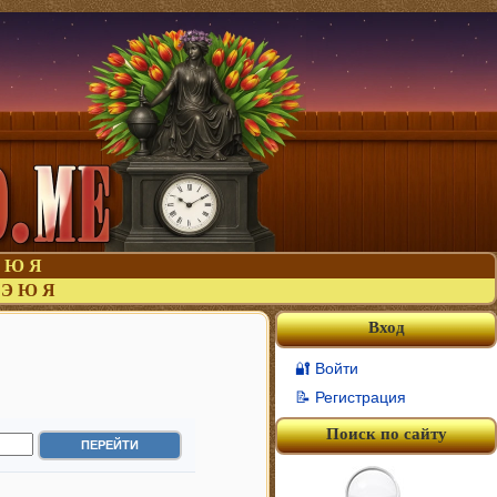
Ю
Я
Э
Ю
Я
Вход
🔐 Войти
📝 Регистрация
Поиск по сайту