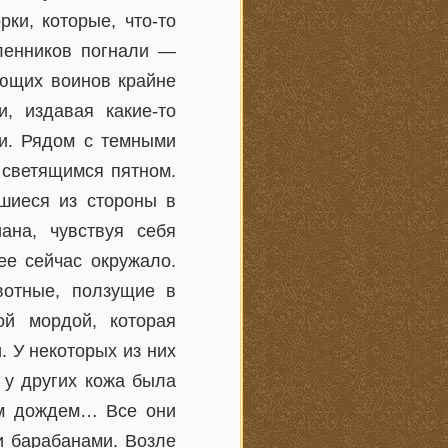
ки, которые, что-то
ленников погнали —
ющих воинов крайне
, издавая какие-то
ли. Рядом с темными
 светящимся пятном.
шиеся из стороны в
иана, чувствуя себя
ее сейчас окружало.
вотные, ползущие в
ой мордой, которая
 У некоторых из них
 у других кожа была
ым дождем… Все они
и барабанами. Возле