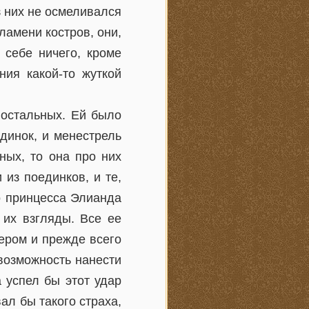
з них не осмеливался
ламени костров, они,
 себе ничего, кроме
ия какой-то жуткой
 остальных. Ей было
динок, и менестрель
ных, то она про них
из поединков, и те,
ко принцесса Элианда
 их взгляды. Все ее
ером и прежде всего
 возможность нанести
 успел бы этот удар
ал бы такого страха,