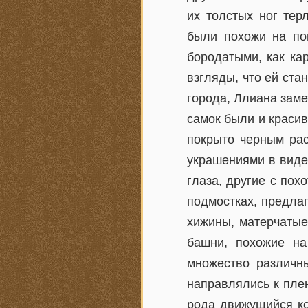
их толстых ног тер
были похожи на по
бородатыми, как ка
взгляды, что ей ста
города, Ллиана заме
самок были и красив
покрыто черным рас
украшениями в виде 
глаза, другие с по
подмостках, предлаг
хижины, матерчатые
башни, похожие на
множество различны
направлялись к пле
рода движущийся ко