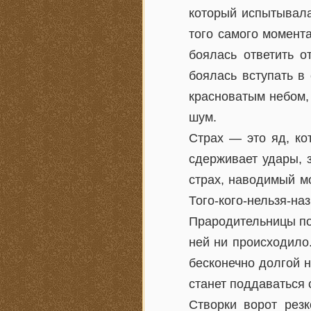
который испытывала
того самого момента
боялась ответить о
боялась вступать в
красноватым небом,
шум.
Страх — это яд, ко
сдерживает удары, з
страх, наводимый м
Того-кого-нельзя-
Прародительницы поз
ней ни происходило
бесконечно долгой 
станет поддаваться 
Створки ворот резк