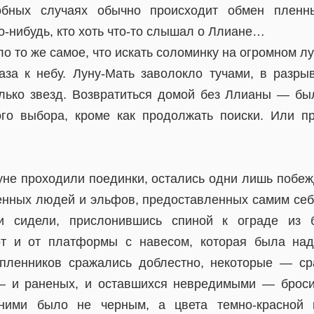
обных случаях обычно происходит обмен пленны
о-нибудь, кто хоть что-то слышал о Ллиане…
ло то же самое, что искать соломинку на огромном лу
за к небу. Луну-Мать заволокло тучами, в разр
лько звезд. Возвратиться домой без Ллианы — бы
го выбора, кроме как продолжать поиски. Или п
нуне проходили поединки, остались одни лишь побеж
енных людей и эльфов, предоставленных самим себ
и сидели, прислонившись спиной к ограде из б
от и от платформы с навесом, которая была над
пленников сражались доблестно, некоторые — ср
— и раненых, и оставшихся невредимыми — броси
ними было не черным, а цвета темно-красной к