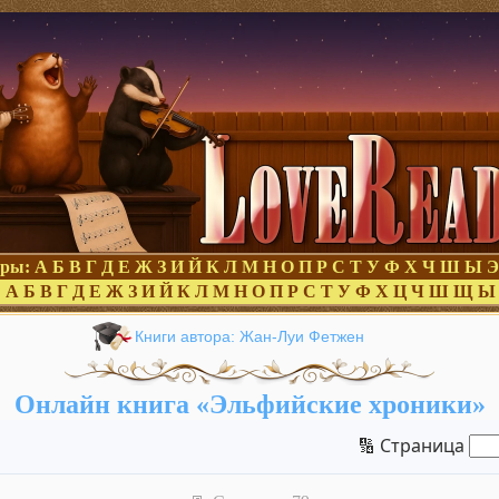
оры:
А
Б
В
Г
Д
Е
Ж
З
И
Й
К
Л
М
Н
О
П
Р
С
Т
У
Ф
Х
Ч
Ш
Ы
Э
:
А
Б
В
Г
Д
Е
Ж
З
И
Й
К
Л
М
Н
О
П
Р
С
Т
У
Ф
Х
Ц
Ч
Ш
Щ
Ы
Книги автора: Жан-Луи Фетжен
Онлайн книга «Эльфийские хроники»
🔢 Страница