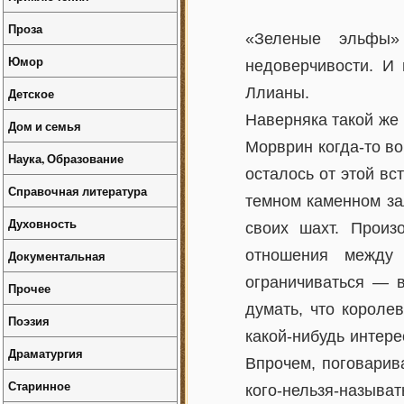
Проза
«Зеленые эльфы» 
Юмор
недоверчивости. И 
Ллианы.
Детское
Наверняка такой же 
Дом и семья
Морврин когда-то во
Наука, Образование
осталось от этой в
Справочная литература
темном каменном за
Духовность
своих шахт. Прои
отношения межд
Документальная
ограничиваться — 
Прочее
думать, что короле
Поэзия
какой-нибудь интер
Драматургия
Впрочем, поговарив
Старинное
кого-нельзя-назыв