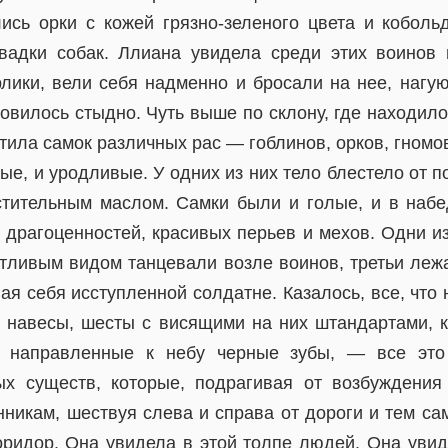
лись орки с кожей грязно-зеленого цвета и коболь
вадки собак. Ллиана увидела среди этих воинов
рлики, вели себя надменно и бросали на нее, нагую
новилось стыдно. Чуть выше по склону, где находило
тила самок различных рас — гоблинов, орков, гномо
ые, и уродливые. У одних из них тело блестело от п
тительным маслом. Самки были и голые, и в набе
драгоценностей, красивых перьев и мехов. Одни из
хотливым видом танцевали возле воинов, третьи леж
ая себя исступленной солдатне. Казалось, все, что
 навесы, шесты с висящими на них штандартами, 
 направленные к небу черные зубы, — все это
х существ, которые, подрагивая от возбуждения
нникам, шествуя слева и справа от дороги и тем са
ридор. Она увидела в этой толпе людей. Она увид