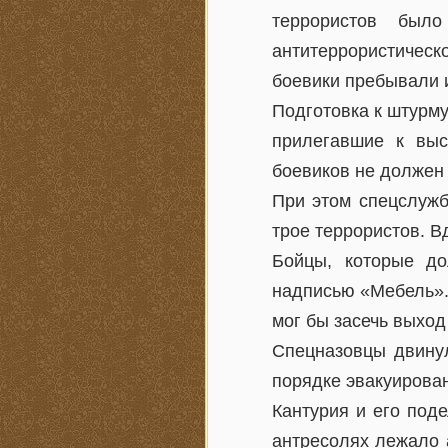
террористов был
антитеррористическ
боевики пребывали 
Подготовка к штурм
прилегавшие к выс
боевиков не должен 
При этом спецслужб
трое террористов. В
Бойцы, которые до
надписью «Мебель». 
мог бы засечь выход
Спецназовцы двину
порядке эвакуирован
Кантурия и его поде
антресолях лежало 