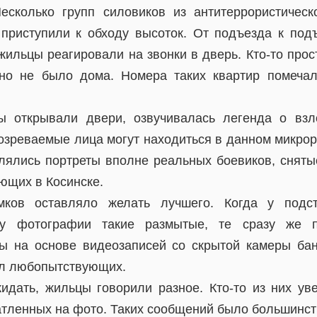
есколько групп силовиков из антитеррористичес
приступили к обходу высоток. От подъезда к подъ
жильцы реагировали на звонки в дверь. Кто-то прос
ьно не было дома. Номера таких квартир помеча
ы открывали двери, озвучивалась легенда о взл
дозреваемые лица могут находиться в данном микрор
лялись портреты вполне реальных боевиков, сняты
ющих в Косинске.
мков оставляло желать лучшего. Когда у подс
му фотографии такие размытые, те сразу же п
 на основе видеозаписей со скрытой камеры бан
ял любопытствующих.
идать, жильцы говорили разное. Кто-то из них уве
атленных на фото. Таких сообщений было большинст