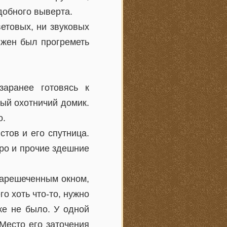
добного выверта.
етовых, ни звуковых
лжен был прогреметь
аранее готовясь к
ый охотничий домик.
о.
тов и его спутница.
еро и прочие здешние
зарешеченным окном,
о хоть что-то, нужно
ке не было. У одной
Место его заточения