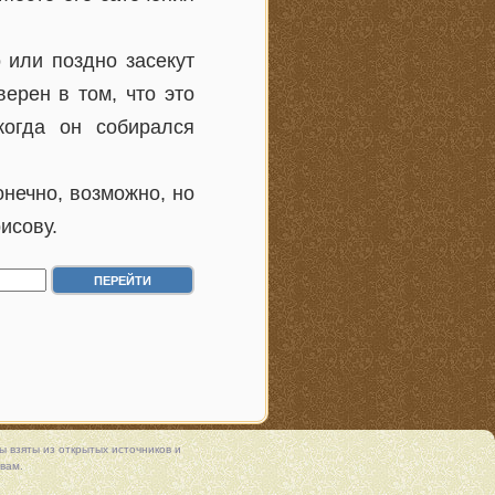
 или поздно засекут
ерен в том, что это
когда он собирался
онечно, возможно, но
исову.
 взяты из открытых источников и
вам.