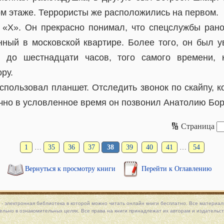
ом этаже. Террористы же расположились на первом.
«Х». Он прекрасно понимал, что спецслужбы рано
нный в московской квартире. Более того, он был ув
о до шестнадцати часов, того самого времени, 
ру.
спользовал планшет. Отследить звонок по скайпу, к
чно в условленное время он позвонил Анатолию Бор
🔢 Страница
1
…
35
36
37
38
39
40
41
…
54
Вернуться к просмотру книги
Перейти к Оглавлению
 - электронная библиотека в которой можно
читать онлайн книги
бесплатно. Все материалы
льно в ознакомительных целях. Все права на книги принадлежат их авторам и издательст