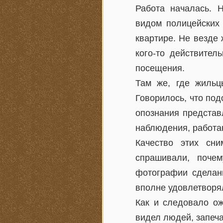
Работа началась. Н
видом полицейских 
квартире. Не везде 
кого-то действител
посещения.
Там же, где жильц
Говорилось, что по
опознания представ
наблюдения, работа
Качество этих сни
спрашивали, поче
фотографии сделаны
вполне удовлетвор
Как и следовало ож
видел людей, запеч