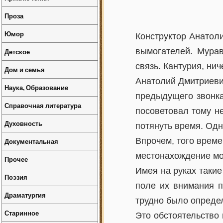
Проза
Юмор
Конструктор Анатол
вымогателей. Мурав
Детское
связь. Кантурия, ни
Дом и семья
Анатолий Дмитриевич
Наука, Образование
предыдущего звонка.
Справочная литература
посоветовал тому не
Духовность
потянуть время. Одн
Впрочем, того време
Документальная
местонахождение мо
Прочее
Имея на руках таки
Поэзия
поле их внимания п
Драматургия
трудно было определ
Старинное
Это обстоятельство