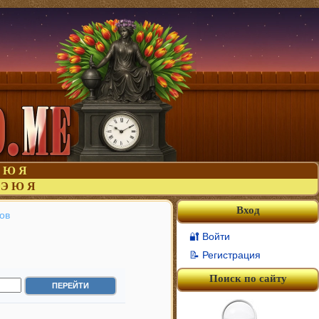
Ю
Я
Э
Ю
Я
Вход
ов
🔐 Войти
📝 Регистрация
Поиск по сайту