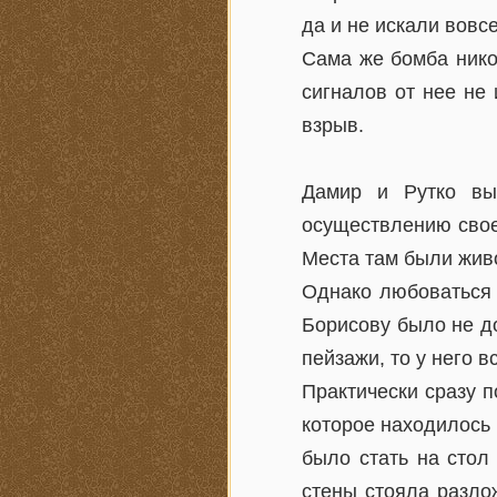
да и не искали вовс
Сама же бомба нико
сигналов от нее не
взрыв.
Дамир и Рутко вы
осуществлению свое
Места там были жив
Однако любоваться 
Борисову было не до
пейзажи, то у него в
Практически сразу 
которое находилось 
было стать на стол
стены стояла разло