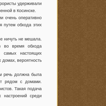
ррористы удерживали
енной в Косинске.
ии очень оперативно
я путем обхода этих
е ничуть не мешала.
тв во время обхода
а самых настоящих
х домах, вероятность
ом речь должна была
ат рядом с домами.
ристов. Такая подача
х настроений среди