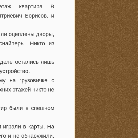
таж, квартира. В
итриевич Борисов, и
ыли оцеплены дворы,
снайперы. Никто из
 деле остались лишь
устройство.
му на грузовичке с
хних этажей никто не
тир были в спешном
и играли в карты. На
го и не обнаружили,