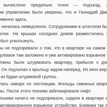
о вычислено предельно точно — подъезд, э
ом управлении были уверены, что и Геннадий Дм
именно здесь.
у началась немедленно. Сотрудниками в штатском б
отке. На крышах соседних домов разместились 
был ускользнуть.
ы не подозревали о том, что в квартире на самом
добавок там заложено и уже активировано взрывное 
лжны были штурмовать квартиру, прибыли к до
Он подъехал к крыльцу задом наперед. Из окон вер
 из будки штурмовой группы.
лись наверх по лестницам. Жильцы смежных квар
ы. После этого техники заблокировали лифт.
льники ничего не подозревали, сидели в квартире 
активированное взрывное устройство. Боевики так е