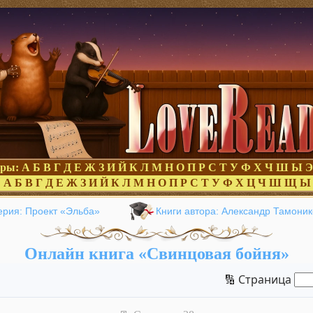
оры:
А
Б
В
Г
Д
Е
Ж
З
И
Й
К
Л
М
Н
О
П
Р
С
Т
У
Ф
Х
Ч
Ш
Ы
Э
:
А
Б
В
Г
Д
Е
Ж
З
И
Й
К
Л
М
Н
О
П
Р
С
Т
У
Ф
Х
Ц
Ч
Ш
Щ
Ы
ерия: Проект «Эльба»
Книги автора: Александр Тамоник
Онлайн книга «Свинцовая бойня»
🔢 Страница