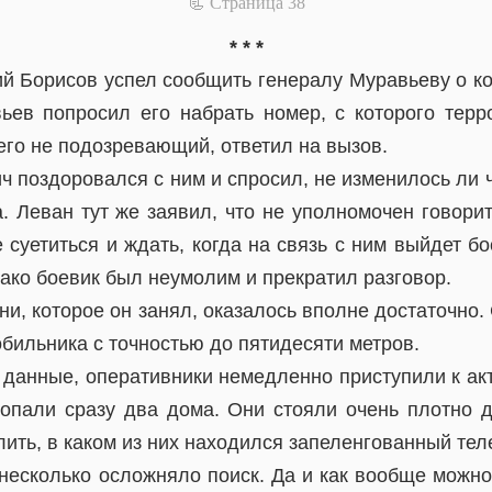
📃 Cтраница 38
* * *
ий Борисов успел сообщить генералу Муравьеву о ко
ьев попросил его набрать номер, с которого тер
чего не подозревающий, ответил на вызов.
 поздоровался с ним и спросил, не изменилось ли 
 Леван тут же заявил, что не уполномочен говорит
 суетиться и ждать, когда на связь с ним выйдет б
ако боевик был неумолим и прекратил разговор.
ни, которое он занял, оказалось вполне достаточно
бильника с точностью до пятидесяти метров.
е данные, оперативники немедленно приступили к ак
опали сразу два дома. Они стояли очень плотно др
ить, в каком из них находился запеленгованный те
 несколько осложняло поиск. Да и как вообще можно