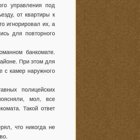
кого управления под
езду, от квартиры к
то игнорировал их, а
лись для повторного
оманном банкомате.
айоне. При этом для
е с камер наружного
тавных полицейских
оясняли, мол, все
комата. Такой ответ
рял, что никогда не
во.