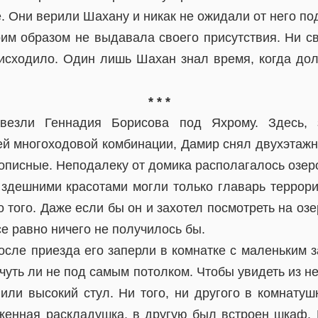
е. Они верили Шахану и никак не ожидали от него по
им образом не выдавала своего присутствия. Ни св
 исходило. Один лишь Шахан знал время, когда до
* * *
везли Геннадия Борисова под Яхрому. Здесь, з
й многоходовой комбинации, Дамир снял двухэтажн
описные. Неподалеку от домика располагалось озер
здешними красотами могли только главарь террорис
 того. Даже если бы он и захотел посмотреть на оз
се равно ничего не получилось бы.
после приезда его заперли в комнатке с маленьким 
чуть ли не под самым потолком. Чтобы увидеть из нег
 или высокий стул. Ни того, ни другого в комнатуш
женная раскладушка, в другую был встроен шкаф. 