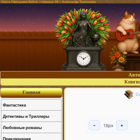
Книга Свинцовая бойня, страница 38 – Александр Тамоников
Авт
Книги
Главная
С
Фантастика
Детективы и Триллеры
18px
−
+
Любовные романы
Приключения