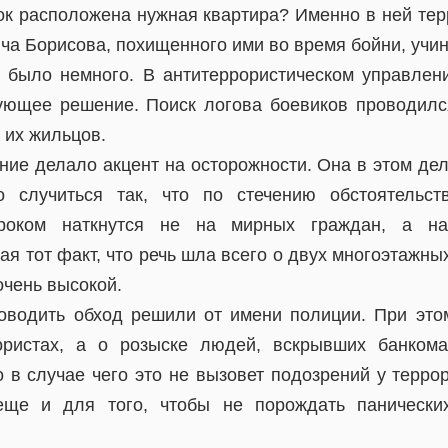
ток расположена нужная квартира? Именно в ней те
а Борисова, похищенного ими во время бойни, учин
 было немного. В антитеррористическом управлен
ующее решение. Поиск логова боевиков проводилс
 их жильцов.
ние делало акцент на осторожности. Она в этом дел
 случиться так, что по стечению обстоятельс
ароком наткнутся не на мирных граждан, а н
ая тот факт, что речь шла всего о двух многоэтажны
очень высокой.
оводить обход решили от имени полиции. При эт
ористах, а о розыске людей, вскрывших банком
 в случае чего это не вызовет подозрений у терро
ще и для того, чтобы не порождать панически