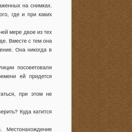
аженных на снимках.
го, где и при каких
ней мере двое из тех
де. Вместе с тем она
ение. Она никогда в
лиции посоветовали
ремени ей придется
аться, при этом не
верить? Куда катится
. Местонахождение