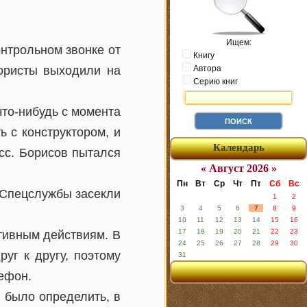
Ищем:
нтрольном звонке от
Книгу
рористы выходили на
Автора
Серию книг
что-нибудь с момента
ь с конструктором, и
Календарь
осс. Борисов пытался
« Август 2026 »
Пн
Вт
Ср
Чт
Пт
Сб
Вс
. Спецслужбы засекли
1
2
3
4
5
6
7
8
9
10
11
12
13
14
15
16
17
18
19
20
21
22
23
тивным действиям. В
24
25
26
27
28
29
30
уг к другу, поэтому
31
лефон.
 было определить, в