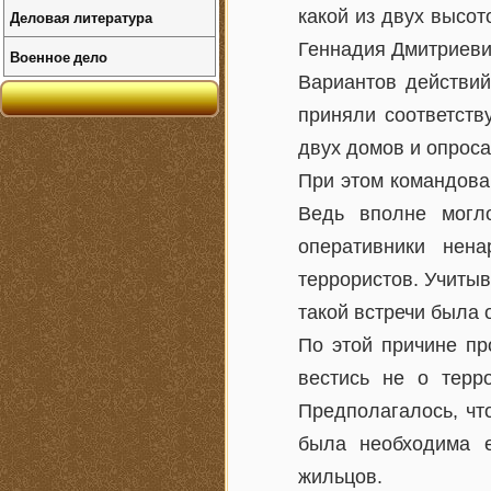
какой из двух высо
Деловая литература
Геннадия Дмитриевич
Военное дело
Вариантов действий
приняли соответств
двух домов и опроса
При этом командова
Ведь вполне могло
оперативники нен
террористов. Учитыв
такой встречи была 
По этой причине пр
вестись не о терр
Предполагалось, что
была необходима е
жильцов.