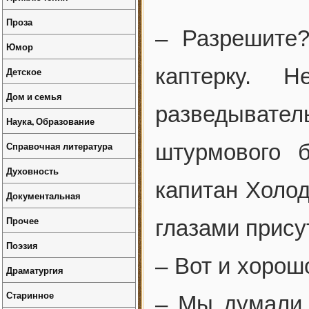
Проза
– Разрешите?
Юмор
каптерку. 
Детское
Дом и семья
разведывател
Наука, Образование
Справочная литература
штурмового б
Духовность
капитан Холо
Документальная
Прочее
глазами прису
Поэзия
– Вот и хорош
Драматургия
Старинное
– Мы думали,