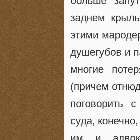
больше запу
заднем крыл
этими мароде
душегубов и п
многие поте
(причем отнюд
поговорить с
суда, конечно,
им и адвок