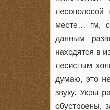
лесополосой
месте… гм, с
данным разв
находятся в и
лесистым хол
думаю, это н
звуку. Укры р
обустроены, 