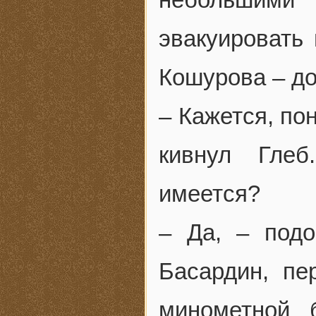
эвакуировать
Кошурова – до
– Кажется, по
кивнул Глеб
имеется?
– Да, – под
Басардин, пе
минометной 