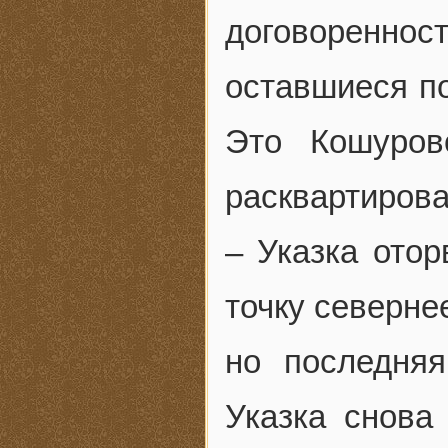
договоренно
оставшиеся п
Это Кошуров
расквартирова
– Указка отор
точку северне
но последняя
Указка снова