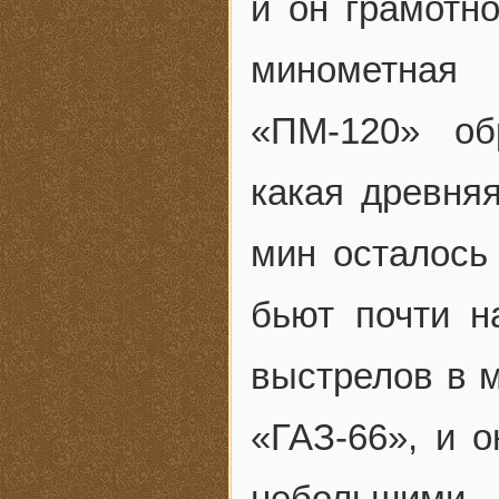
и он грамотно
минометная 
«ПМ-120» об
какая древня
мин осталось
бьют почти н
выстрелов в м
«ГАЗ-66», и 
небольшими