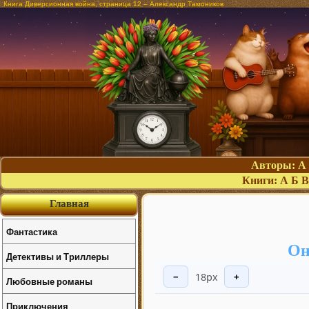
Книга Диверсионная война, страница 12 – Александр Тамоников
Авторы:
А
Книги:
А
Б
В
Главная
Фантастика
Он
Детективы и Триллеры
18px
−
+
Любовные романы
Приключения