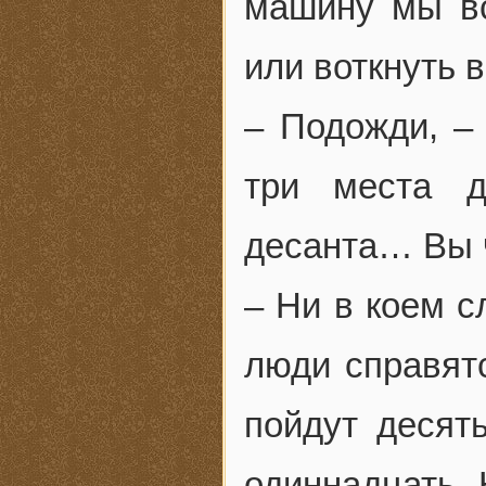
машину мы вс
или воткнуть в
– Подожди, –
три места 
десанта… Вы ч
– Ни в коем с
люди справят
пойдут десят
одиннадцать. 