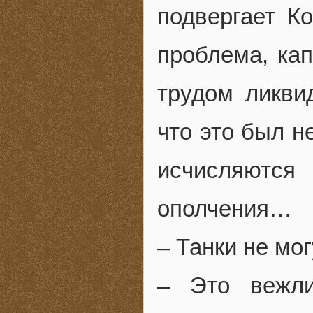
подвергает К
проблема, кап
трудом ликви
что это был н
исчисляютс
ополчения…
– Танки не мог
– Это вежли