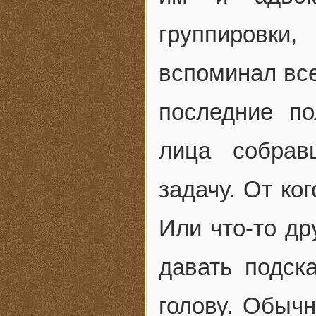
группировки
вспоминал все
последние по
лица собрав
задачу. От ко
Или что-то др
давать подска
голову. Обычн