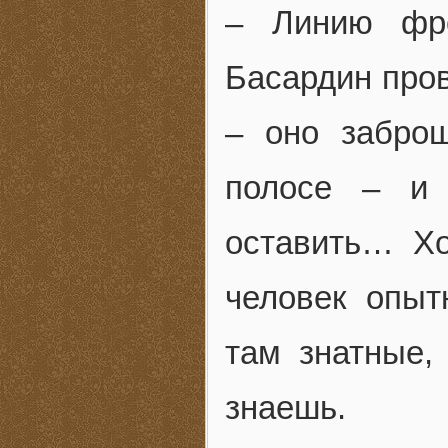
– Линию фро
Басардин пров
– оно заброш
полосе – и
оставить… Хо
человек опыт
там знатные,
знаешь.