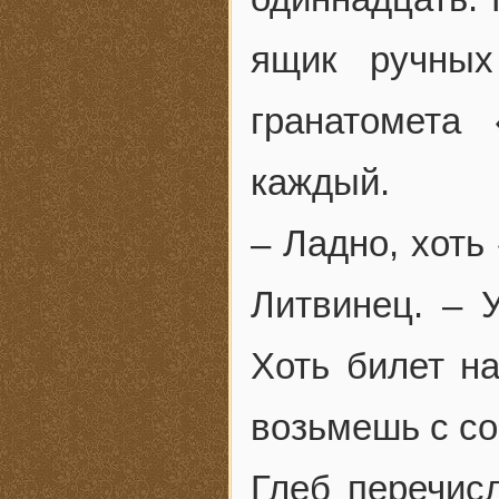
ящик ручных
гранатомета
каждый.
– Ладно, хоть
Литвинец. – У
Хоть билет на
возьмешь с с
Глеб перечис