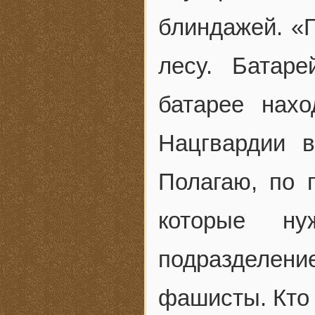
блиндажей. «
лесу. Батар
батарее нахо
Нацгвардии 
Полагаю, по 
которые н
подразделение
фашисты. Кто 