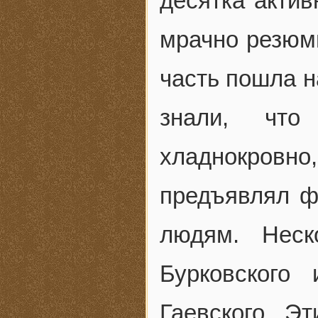
десятка актив
мрачно резюми
часть пошла н
знали, что
хладнокровн
предъявлял ф
людям. Неск
Бурковского
Гаевского. Э