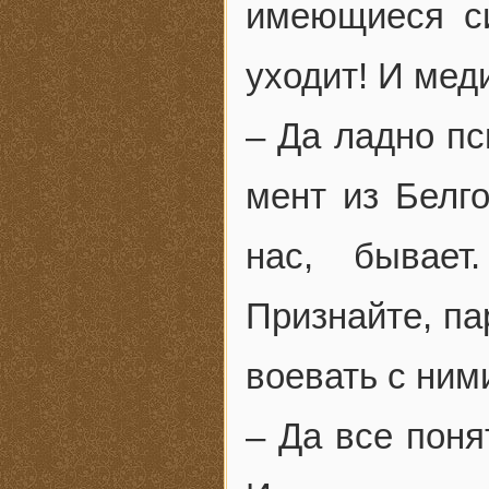
имеющиеся си
уходит! И мед
– Да ладно пс
мент из Белг
нас, бывает
Признайте, па
воевать с ним
– Да все поня