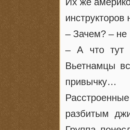
Их же америко
инструкторов 
– Зачем? – не
– А что тут 
Вьетнамцы вс
привычку…
Расстроенны
разбитым джи
Группа понесл