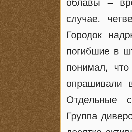
облавы – вр
случае, четв
Городок над
погибшие в ш
понимал, что
опрашивали 
Отдельные с
Группа дивер