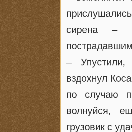
прислушалис
сирена – 
пострадавшим
– Упустили,
вздохнул Коса
по случаю п
волнуйся, е
грузовик с уд