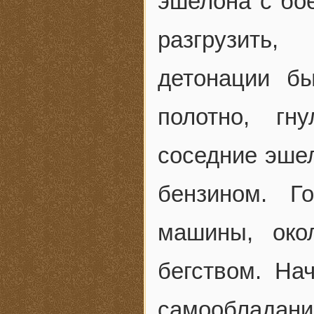
эшелона с бое
разгрузить
детонации бы
полотно, гн
соседние эшел
бензином. Г
машины, око
бегством. На
самообладани