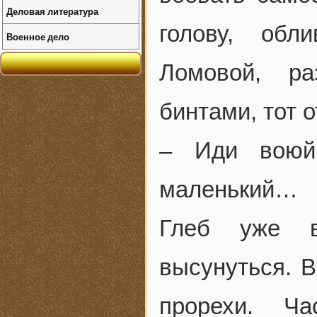
Деловая литература
голову, обл
Военное дело
Ломовой, ра
бинтами, тот о
– Иди воюй,
маленький…
Глеб уже в
высунуться. В
прорехи. Ча