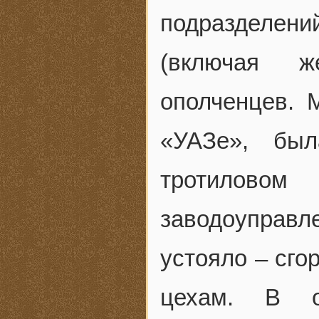
подразделени
(включая ж
ополченцев. 
«УАЗе», бы
тротиловом
заводоуправл
устояло – сго
цехам. В о