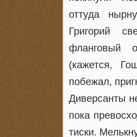
оттуда нырн
Григорий св
фланговый о
(кажется, Го
побежал, приг
Диверсанты не
пока превосх
тиски. Мелькн