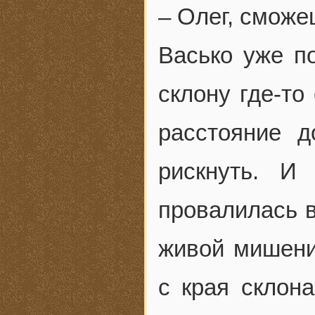
– Олег, сможе
Васько уже п
склону где-то
расстояние 
рискнуть. И
провалилась в
живой мишени,
с края склона