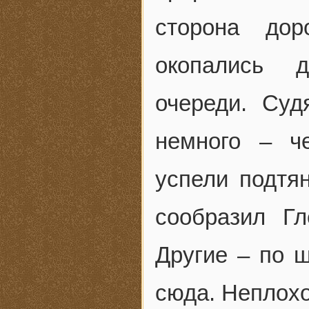
сторона дор
окопались д
очереди. Су
немного – ч
успели подтян
сообразил Г
Другие – по 
сюда. Неплох