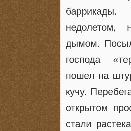
баррикады.
недолетом, 
дымом. Посыл
господа «те
пошел на шту
кучу. Перебег
открытом про
стали растек