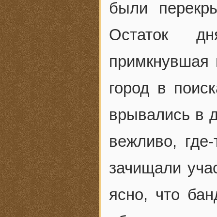
были перекры
Остаток д
примкнувшая 
город в поис
врывались в д
вежливо, где
зачищали уча
ясно, что бан