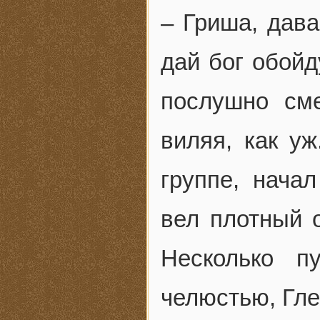
– Гриша, дава
дай бог обойд
послушно сме
виляя, как у
группе, нача
вел плотный 
Несколько п
челюстью, Гле