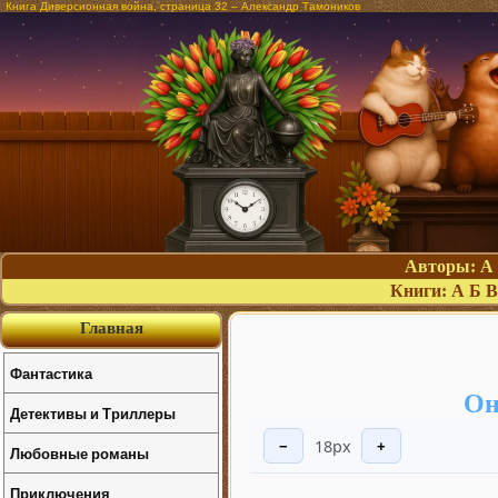
Книга Диверсионная война, страница 32 – Александр Тамоников
Авторы:
А
Книги:
А
Б
В
Главная
Фантастика
Он
Детективы и Триллеры
18px
−
+
Любовные романы
Приключения