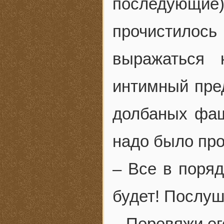
последующие
прочистило
выражаться 
интимный пред
долбаных фаш
надо было про
– Все в поряд
будет! Послуша
– Перевяжи ег