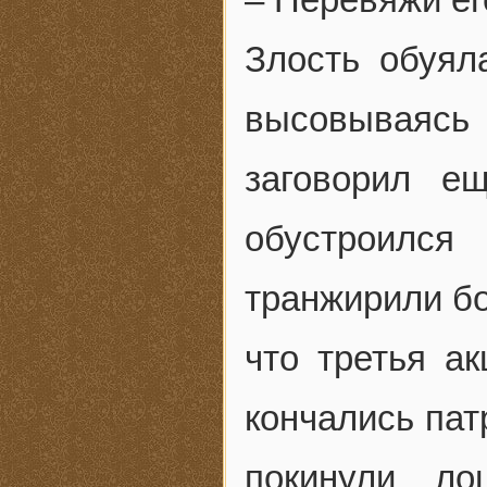
Злость обуял
высовываясь
заговорил е
обустроилс
транжирили бо
что третья а
кончались пат
покинули ло