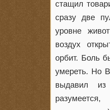
стащил товар
сразу две п
уровне живот
воздух откр
орбит. Боль б
умереть. Но В
выдавил из
разумеется