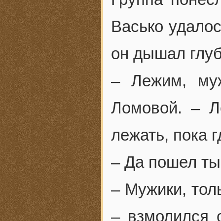
Васько удалос
он дышал глуб
– Лежим, му
Ломовой. – 
лежать, пока 
– Да пошел ты
– Мужики, тол
– взмолился 