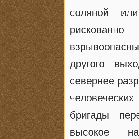
соляной ил
рискованно 
взрывоопасн
другого вых
севернее раз
человечески
бригады пер
высокое на