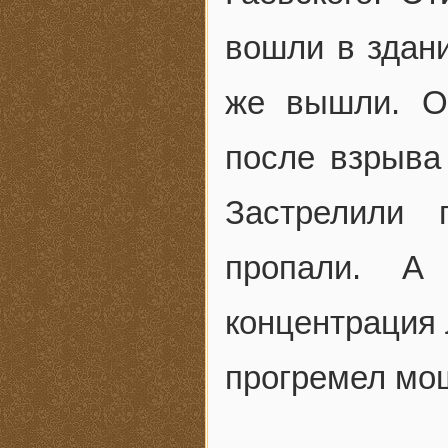
вошли в здани
же вышли. О
после взрыва
Застрелили 
пропали. А 
концентрация 
прогремел м