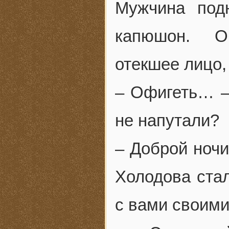
Мужчина под
капюшон. О
отекшее лицо
– Офигеть… –
не напутали?
– Доброй ночи
Холодова ста
с вами своим