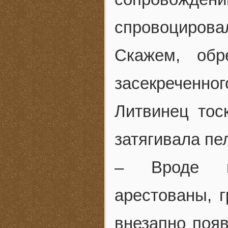
спровоциров
Скажем, обр
засекреченног
Литвинец тос
затягивала пе
– Вроде вс
арестованы, г
внезапно поя