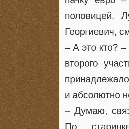
половицей. 
Георгиевич, 
– А это кто? 
второго учас
принадлежало
и абсолютно 
– Думаю, связ
По старинк