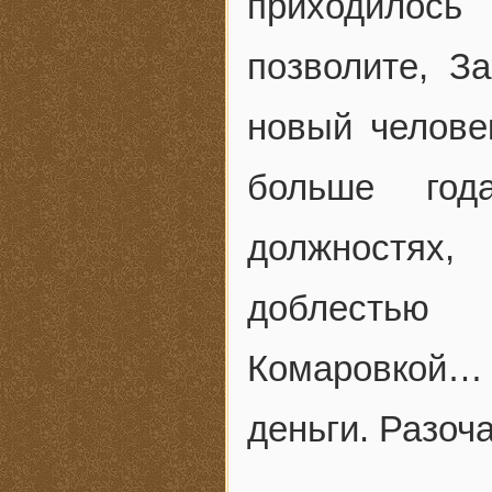
приходилос
позволите, З
новый челове
больше год
должностях
доблестью
Комаровкой… 
деньги. Разоч