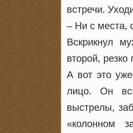
встречи. Ухо
– Ни с места,
Вскрикнул му
второй, резко
А вот это уже
лицо. Он вс
выстрелы, за
«колонном з