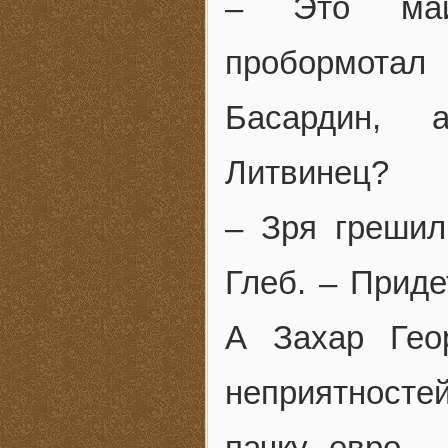
– Это май
пробормотал
Басардин, 
Литвинец?
– Зря грешил
Глеб. – Приде
А Захар Гео
неприятностей
пачку евро 