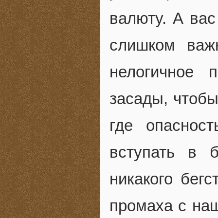
валюту. А вас
слишком важ
нелогичное 
засады, чтобы
где опаснос
вступать в 
никакого бег
промаха с наш