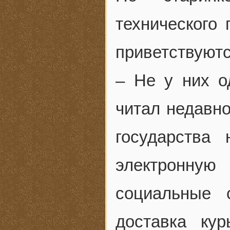
технического 
приветствуютс
– Не у них о
читал недавн
государства
электронную
социальные 
доставка ку