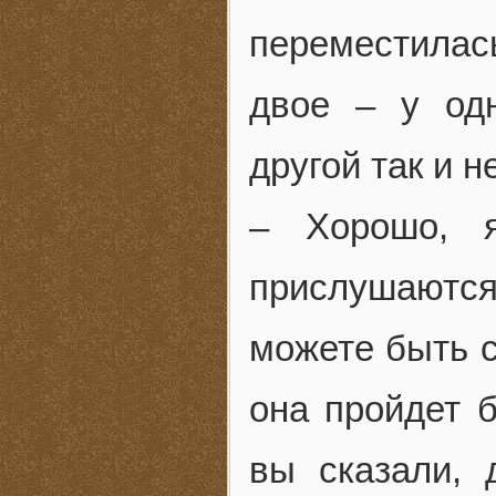
переместилас
двое – у од
другой так и н
– Хорошо, 
прислушаютс
можете быть с
она пройдет 
вы сказали, 