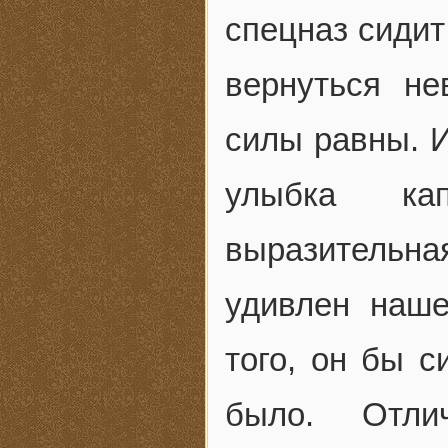
спецназ сидит
вернуться н
силы равны. И
улыбка ка
выразительная
удивлен наш
того, он бы с
было. Отли