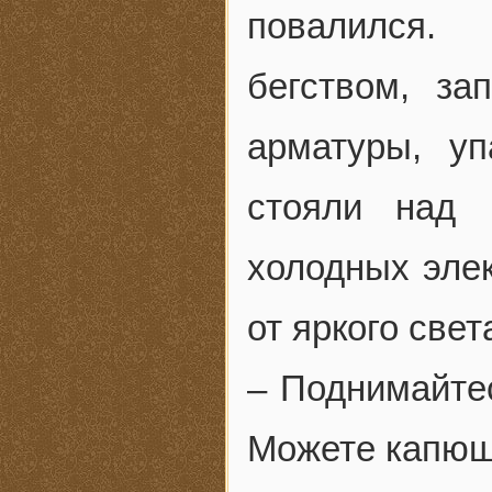
повалился. 
бегством, з
арматуры, у
стояли над 
холодных элек
от яркого свет
– Поднимайтес
Можете капюшо