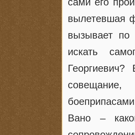
сами его про
вылетевшая фр
вызывает по
искать сам
Георгиевич?
совещание,
боеприпасами
Вано – како
сопровождени