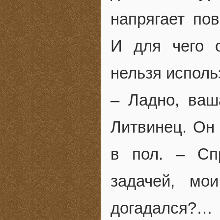
напрягает по
И для чего о
нельзя исполь
– Ладно, ва
Литвинец. Он 
в пол. – Сп
задачей, мо
догадался?… 