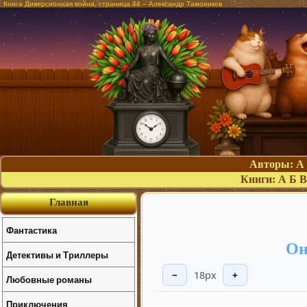
Книга Диверсионная война, страница 44 – Александр Тамоников
Авторы:
А
Книги:
А
Б
В
Главная
Фантастика
Он
Детективы и Триллеры
18px
−
+
Любовные романы
Приключения