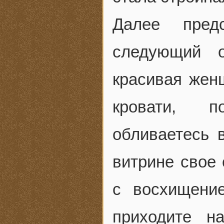
Далее пред
следующий 
красивая жен
кровати, по
обливаетесь 
витрине свое 
с восхищени
приходите н