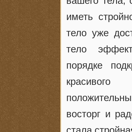
вашего тела, 
иметь стройн
тело уже дос
тело эффект
порядке под
красивог
положительн
восторг и рад
стала стройная