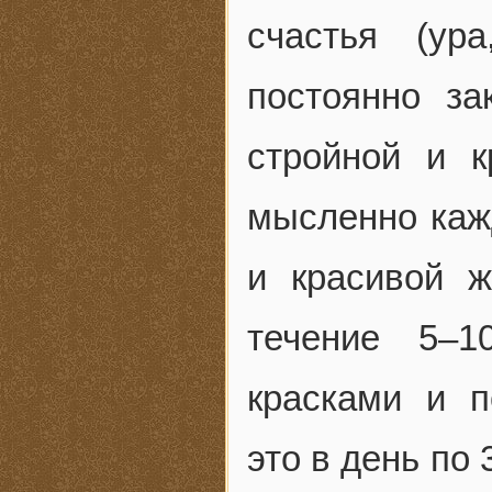
счастья (ур
постоянно з
стройной и к
мысленно каж
и красивой 
течение 5–1
красками и 
это в день по