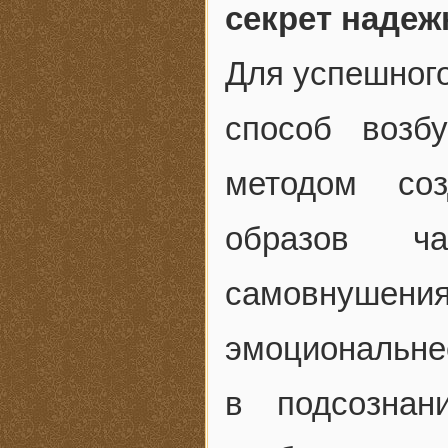
секрет надеж
Для успешного
способ возб
методом соз
образов ч
самовнушени
эмоциональне
в подсознан