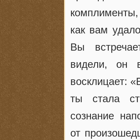
комплименты, 
как вам удало
Вы встречае
видели, он 
восклицает: «
ты стала ст
сознание нап
от произошед