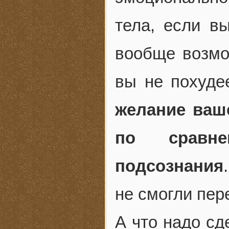
тела, если в
вообще возмо
вы не похуде
желание ваше
по сравн
подсознания
не смогли пер
А что надо сд