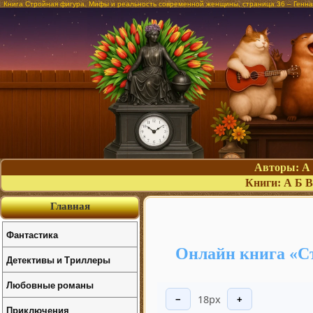
Книга Стройная фигура. Мифы и реальность современной женщины, страница 36 – Генн
Авторы:
А
Книги:
А
Б
В
Главная
Фантастика
Онлайн книга «С
Детективы и Триллеры
Любовные романы
18px
−
+
Приключения