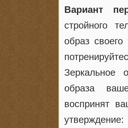
Вариант пе
стройного те
образ своего
потренируй
Зеркальное о
образа ваш
воспринят ва
утверждение