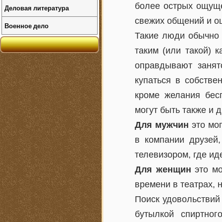
более острых ощущен
Деловая литература
свежих общений и о
Военное дело
Такие люди обычно 
таким (или такой) 
оправдывают занят
купаться в собстве
кроме желания бес
могут быть также и 
Для мужчин
это мог
в компании друзей,
телевизором, где ид
Для женщин
это мо
времени в театрах, 
Поиск удовольствий 
бутылкой спиртног