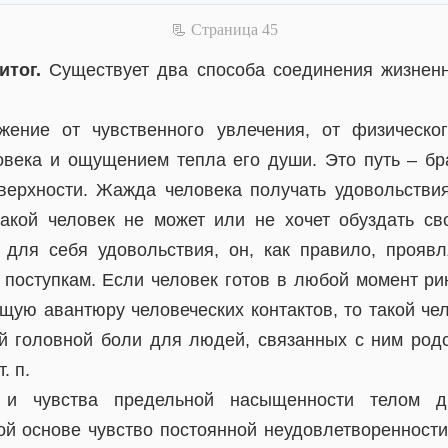
📃 Cтраница 45
тог.
Существует два способа соединения жизненн
ение от чувственного увлечения, от физическо
овека и ощущением тепла его души. Это путь – бра
верхности. Жажда человека получать удовольстви
акой человек не может или не хочет обуздать св
 для себя удовольствия, он, как правило, проявл
 поступкам. Если человек готов в любой момент рин
щую авантюру человеческих контактов, то такой че
й головной боли для людей, связанных с ним родс
. п.
 и чувства предельной насыщенности телом др
й основе чувство постоянной неудовлетворенности