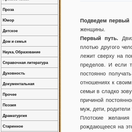
Проза
Юмор
Подведем первый и
женщины.
Детское
Первый путь.
Движ
Дом и семья
плотью другого чел
Наука, Образование
лежит сверху на по
Справочная литература
пределов. И если т
Духовность
постоянно получать
отношениях к своим
Документальная
семьи в сладко зову
Прочее
причиной постоянно
Поэзия
муж, дети, родители т
Драматургия
Плотские желания
Старинное
рождающееся на это