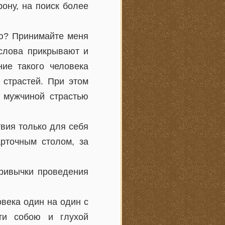
рону, на поиск более
ою? Принимайте меня
 слова прикрывают и
ие такого человека
 страстей. При этом
 мужчиной страстью
вия только для себя
арточным столом, за
привычки проведения
овека один на один с
сти собою и глухой