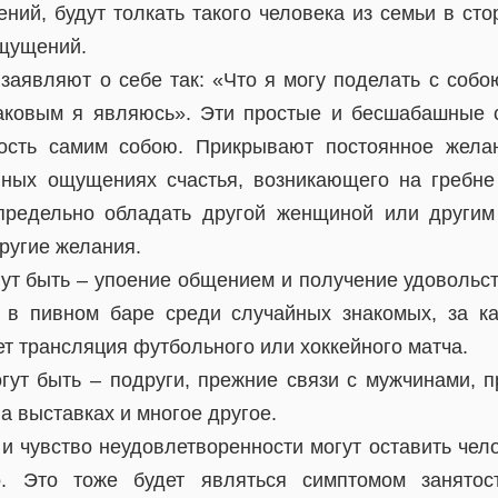
ий, будут толкать такого человека из семьи в сто
щущений.
заявляют о себе так: «Что я могу поделать с соб
каковым я являюсь». Эти простые и бесшабашные
ость самим собою. Прикрывают постоянное желан
нных ощущениях счастья, возникающего на гребне
предельно обладать другой женщиной или другим
другие желания.
ут быть – упоение общением и получение удовольст
 в пивном баре среди случайных знакомых, за к
ет трансляция футбольного или хоккейного матча.
гут быть – подруги, прежние связи с мужчинами, 
на выставках и многое другое.
и чувство неудовлетворенности могут оставить чел
о. Это тоже будет являться симптомом занято