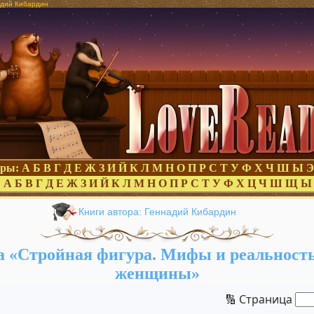
адий Кибардин
оры:
А
Б
В
Г
Д
Е
Ж
З
И
Й
К
Л
М
Н
О
П
Р
С
Т
У
Ф
Х
Ч
Ш
Ы
Э
:
А
Б
В
Г
Д
Е
Ж
З
И
Й
К
Л
М
Н
О
П
Р
С
Т
У
Ф
Х
Ц
Ч
Ш
Щ
Ы
Книги автора: Геннадий Кибардин
 «Стройная фигура. Мифы и реальност
женщины»
🔢 Страница