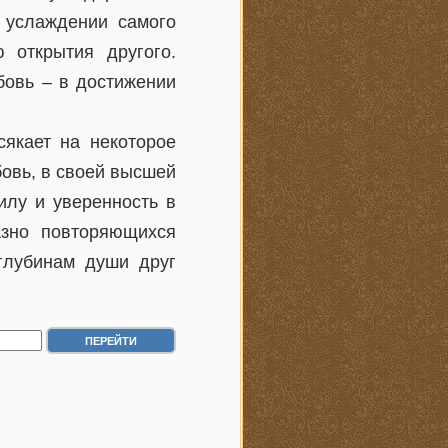
м услаждении самого
 открытия другого.
бовь – в достижении
сякает на некоторое
бовь, в своей высшей
илу и уверенность в
азно повторяющихся
 глубинам души друг