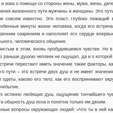
 и зова о помощи со стороны жены, мужа, жены, дет
ения жизненного пути мужчины и женщины. Это путь 
е совсем известно. Это пласт, глубоко лежащий 
собенные минуты жизни человека, когда его встреч
тренним озарением и наполняет его сердце вперв
ьного, человеческого общения.
чистым в этом, вновь пробудившемся чувстве. Но 
ю раньше душою человек не ощущал, да и о которой 
стречи перестают иметь значение такие факторы, к
го пути – это встречи двух душ и не имеет значения
ни одеты, каково его тело, как его воспринимают о
в небытие.
ух истинно любящих душ, ощущение тончайшего чу
а общность душ ясна и понятна только им двоим.
енные вопросы окружающих людей: «Что ты в ней н