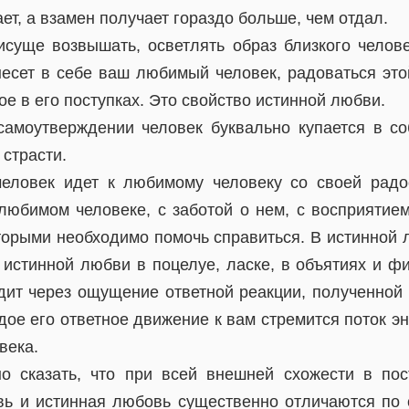
ет, а взамен получает гораздо больше, чем отдал.
суще возвышать, осветлять образ близкого челове
несет в себе ваш любимый человек, радоваться это
ое в его поступках. Это свойство истинной любви.
самоутверждении человек буквально купается в с
страсти.
еловек идет к любимому человеку со своей радо
любимом человеке, с заботой о нем, с восприятием
оторыми необходимо помочь справиться. В истинной
и истинной любви в поцелуе, ласке, в объятиях и ф
дит через ощущение ответной реакции, полученной
дое его ответное движение к вам стремится поток э
века.
о сказать, что при всей внешней схожести в по
вь и истинная любовь существенно отличаются по