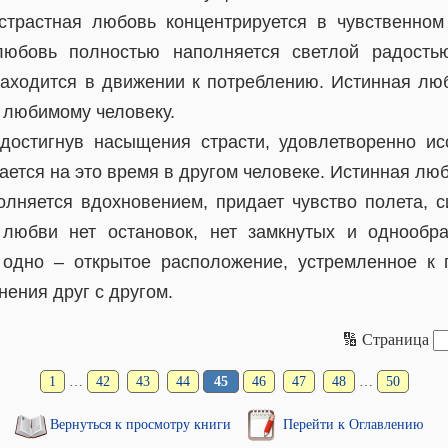
страстная любовь концентрируется в чувственно
любовь полностью наполняется светлой радостью
аходится в движении к потреблению. Истинная лю
 любимому человеку.
достигнув насыщения страсти, удовлетворенно ис
ается на это время в другом человеке. Истинная лю
олняется вдохновением, придает чувство полета, с
 любви нет остановок, нет замкнутых и однообр
 одно – открытое расположение, устремленное к
нения друг с другом.
🔢 Страница
1
…
42
43
44
45
46
47
48
…
50
Вернуться к просмотру книги
Перейти к Оглавлению