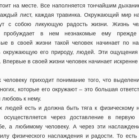
стоит на месте. Все наполняется тончайшим дыхани
каждый лист, каждая травинка. Окружающий мир н
сут с собою ликующую радость жизни. Жизнь че
я пробуждает в нем незнакомые ему прежде
вые в своей жизни такой человек начинает по на
 окружающую его природу, людей. Эти ощущения 
. Впервые в своей жизни человек начинает искренн
к человеку приходит понимание того, что выделен
ногих, которые его окружают – это большая ответс
я любовь к нему.
х людей есть и должна быть тяга к физическому 
а осуществляется через доставление в первую 
е, а любимому человеку. А через эти наслажден
илу физического наслаждения и радости. То ест