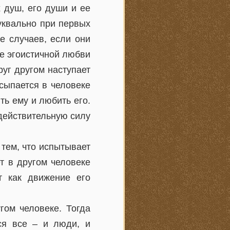
 душ, его души и ее
уквально при первых
е случаев, если они
не эгоистичной любви
руг другом наступает
сыпается в человеке
ть ему и любить его.
 действительную силу
тем, что испытывает
т в другом человеке
т как движение его
гом человеке. Тогда
ся все – и люди, и