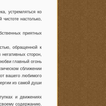
ка, устремляться ко
й чистоте настолько,
обственных приятных
стью, обращенной к
 негативных сторон,
 любви главный огонь
изическом сближении
 от вашего любимого
нергии из самой души
ступках и движениях
 своему содержанию.