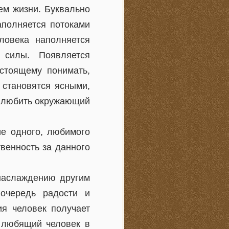
ем жизни. Буквально
аполняется потоками
ловека наполняется
 силы. Появляется
стоящему понимать,
становятся ясными,
е любить окружающий
ие одного, любимого
твенность за данного
наслаждению другим
очередь радости и
ия человек получает
ь любящий человек в