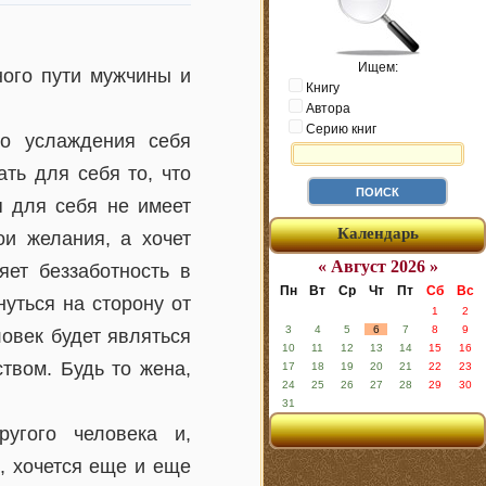
Ищем:
ого пути мужчины и
Книгу
Автора
Серию книг
го услаждения себя
ть для себя то, что
я для себя не имеет
Календарь
ои желания, а хочет
« Август 2026 »
яет беззаботность в
Пн
Вт
Ср
Чт
Пт
Сб
Вс
уться на сторону от
1
2
3
4
5
6
7
8
9
ловек будет являться
10
11
12
13
14
15
16
твом. Будь то жена,
17
18
19
20
21
22
23
24
25
26
27
28
29
30
31
угого человека и,
, хочется еще и еще