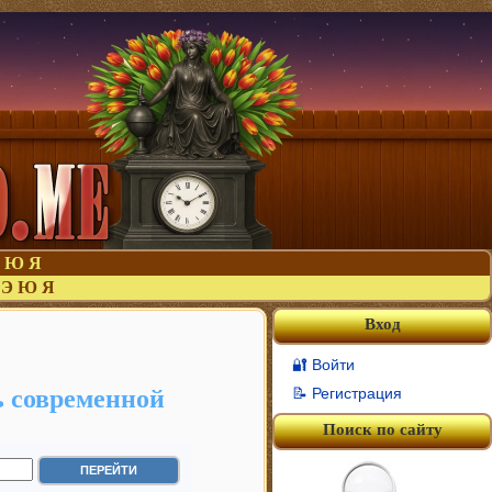
Ю
Я
Э
Ю
Я
Вход
🔐 Войти
ь современной
📝 Регистрация
Поиск по сайту