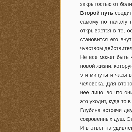
закрытостью от боли
Второй путь
соедин
самому по началу н
открывается в те, о
становится его вну
чувством действител
Не все может быть 
новой жизни, котору
эти минуты и часы в
человека. Для второ
нее лицо, во что о
это уходит, куда то 
Глубина встречи дв
сокровенных душ. Эт
И в ответ на удивл