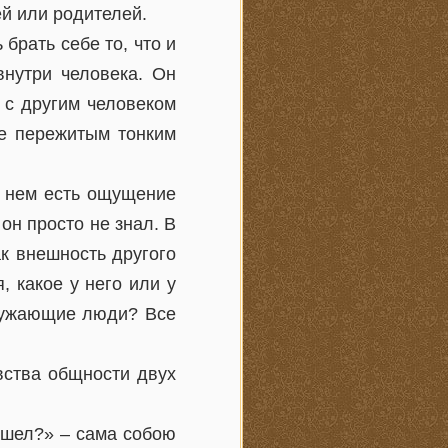
ей или родителей.
брать себе то, что и
внутри человека. Он
а с другим человеком
ые пережитым тонким
в нем есть ощущение
он просто не знал. В
ак внешность другого
, какое у него или у
кружающие люди? Все
вства общности двух
ашел?» – сама собою