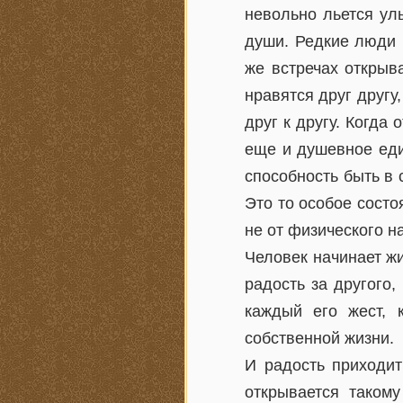
невольно льется ул
души. Редкие люди 
же встречах открыв
нравятся друг другу
друг к другу. Когда
еще и душевное еди
способность быть в 
Это то особое состо
не от физического н
Человек начинает ж
радость за другого
каждый его жест, 
собственной жизни.
И радость приходит
открывается таком