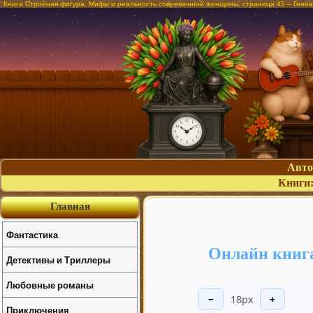
Книга Стройная фигура. Мифы и реальность современной женщины, страница 45 – Генн
Авт
Книги
Главная
Фантастика
Онлайн книга
Детективы и Триллеры
Любовные романы
18px
−
+
Приключения