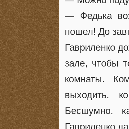
— Федька воз
пошел! До зав
Гавриленко до
зале, чтобы т
комнаты. Ко
выходить, к
Бесшумно, к
Гавриленко д