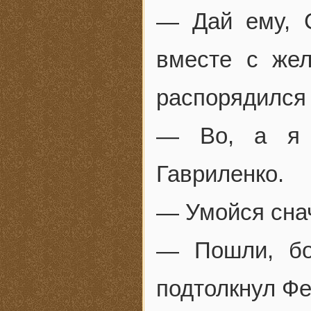
— Дай ему, С
вместе с же
распорядился
— Во, а я 
Гавриленко.
— Умойся снач
— Пошли, бо
подтолкнул Фе