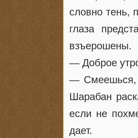
словно тень, 
глаза предст
взъерошены.
— Доброе утро
— Смеешься, ч
Шарабан раска
если не похме
дает.