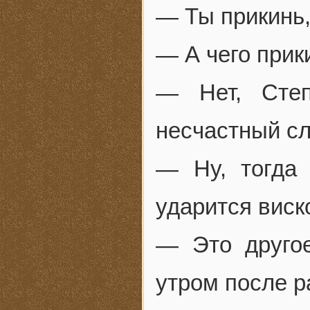
— Ты прикинь,
— А чего прик
— Нет, Степ
несчастный сл
— Ну, тогда 
ударится виск
— Это друго
утром после р