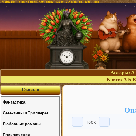
Книга Война не по правилам, страница 8 – Александр Тамоников
Авторы:
А
Книги:
А
Б
В
Главная
Фантастика
Онл
Детективы и Триллеры
18px
−
+
Любовные романы
Приключения