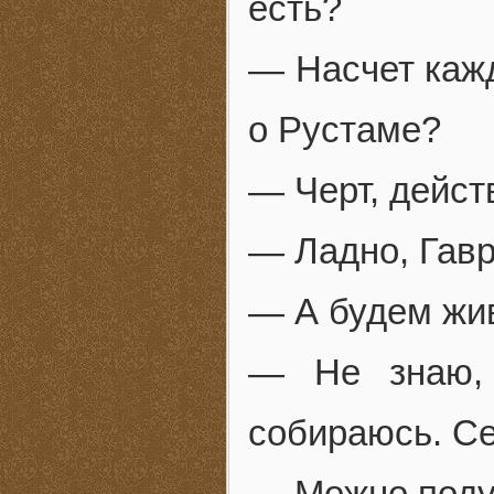
есть?
— Насчет кажд
о Рустаме?
— Черт, дейст
— Ладно, Гавр
— А будем жи
— Не знаю, 
собираюсь. Се
— Можно поду