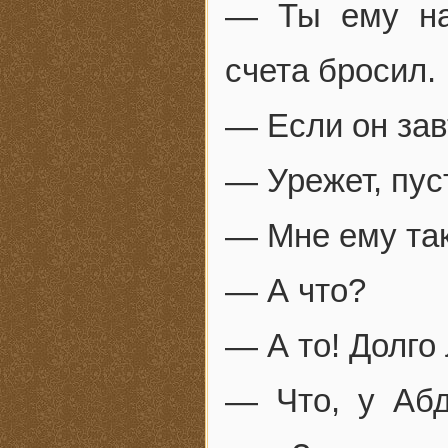
— Ты ему на
счета бросил.
— Если он зав
— Урежет, пус
— Мне ему так
— А что?
— А то! Долго
— Что, у Аб