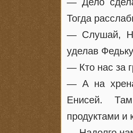
— Дело сдела
Тогда расслаб
— Слушай, На
уделав Федьку
— Кто нас за 
— А на хрен
Енисей. Там
продуктами и 
— Надолго на