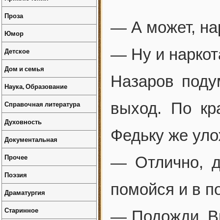
Проза
— А может, на
Юмор
— Ну и наркота
Детское
Дом и семья
Назаров подум
Наука, Образование
Справочная литература
выход. По кр
Духовность
Федьку же уло
Документальная
Прочее
— Отлично, д
Поэзия
помойся и в п
Драматургия
Старинное
— Подожди, В