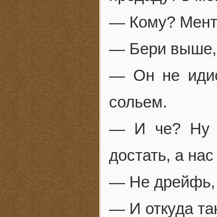
— Кому? Мент
— Бери выше,
— Он не идио
сольем.
— И че? Ну 
достать, а нас
— Не дрейфь, 
— И откуда та