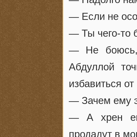
— Если не осо
— Ты чего-то
— Не боюсь,
Абдуллой точ
избавиться от 
— Зачем ему 
— А хрен ег
продадут в мо