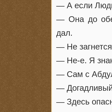
— А если Людк
— Она до обе
дал.
— Не загнетс
— Не-е. Я зна
— Сам с Абду
— Догадливый
— Здесь опасн