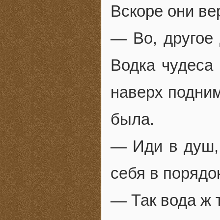
Вскоре они ве
— Во, другое 
Водка чудеса 
наверх подним
была.
— Иди в душ,
себя в порядо
— Так вода ж 