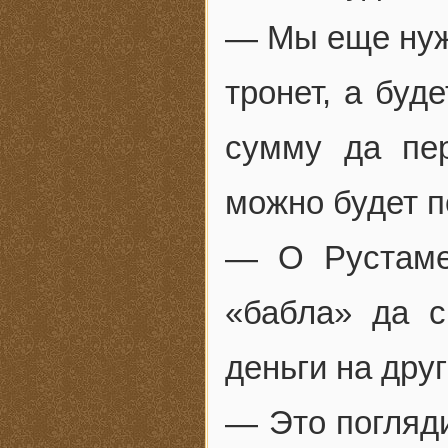
— Мы еще нужн
тронет, а буд
сумму да пер
можно будет п
— О Рустаме
«бабла» да с
деньги на друг
— Это погляди