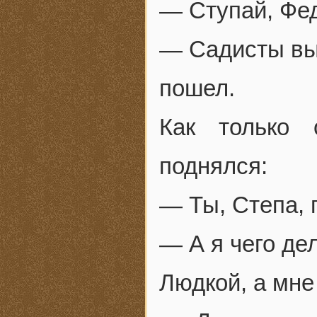
— Ступай, Фед
— Садисты вы,
пошел.
Как только 
поднялся:
— Ты, Степа, 
— А я чего де
Людкой, а мне