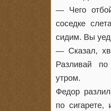
— Чего отбо
соседке слет
сидим. Вы уед
— Сказал, хв
Разливай по
утром.
Федор разлил
по сигарете,