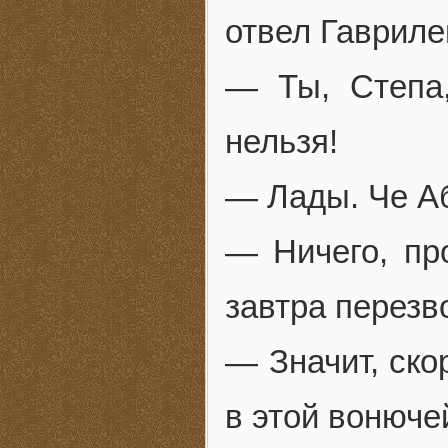
отвел Гавриле
— Ты, Степа,
нельзя!
— Лады. Че Аб
— Ничего, про
завтра перезв
— Значит, ско
в этой вонюче