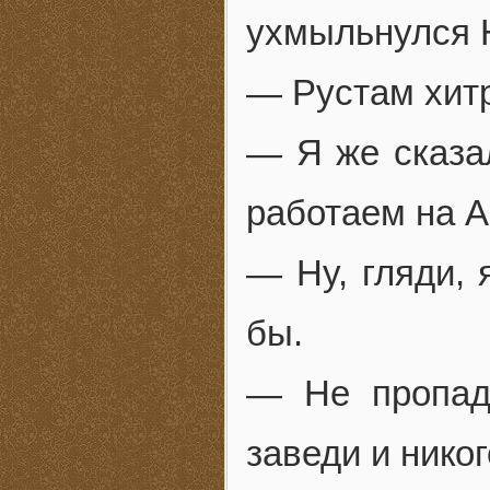
ухмыльнулся 
— Рустам хитр
— Я же сказал
работаем на А
— Ну, гляди, 
бы.
— Не пропад
заведи и никог