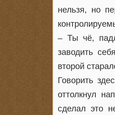
нельзя, но п
контролируем
– Ты чё, пад
заводить себ
второй старал
Говорить зде
оттолкнул на
сделал это н