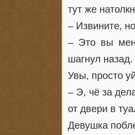
тут же натолк
– Извините, но
– Это вы мен
шагнул назад.
Увы, просто у
– Э, чё за де
от двери в туа
Девушка побл