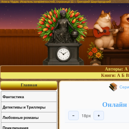
Книга Чудак. Искатель неприятностей, страница 11 – Григорий Шаргородский
Авторы:
А
Книги:
А
Б
В
Главная
Сери
Фантастика
Онлайн 
Детективы и Триллеры
18px
−
+
Любовные романы
Приключения