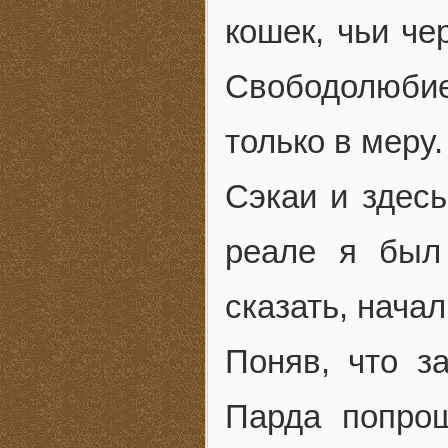
кошек, чьи че
Свободолюби
только в меру.
Сэкаи и здес
реале я был
сказать, нача
Поняв, что з
Парда попро