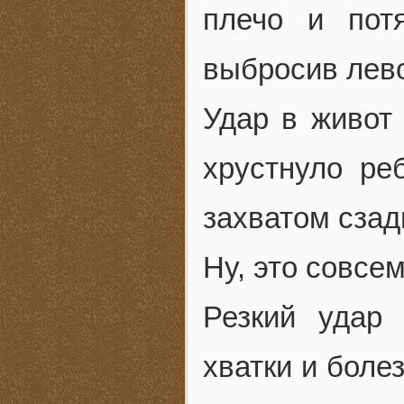
плечо и пот
выбросив лево
Удар в живот
хрустнуло ре
захватом сзад
Ну, это совсе
Резкий удар
хватки и боле