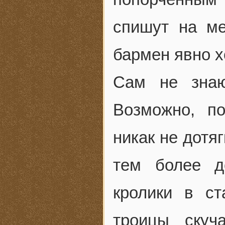
спишут на м
бармен явно х
Сам не знаю
Возможно, п
никак не дотя
тем более д
кролики в с
троицы скуч