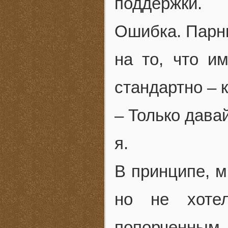
поддержки.
Ошибка. Парни
на то, что и
стандартно – 
– Только дава
я.
В принципе, м
но не хоте
попорченным 