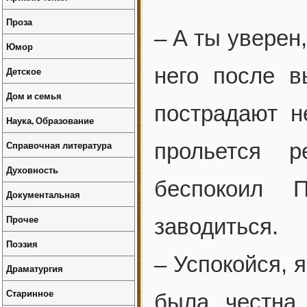
Проза
– А ты уверен
Юмор
него после в
Детское
Дом и семья
пострадают н
Наука, Образование
Справочная литература
прольется 
Духовность
беспокоил 
Документальная
Прочее
заводиться.
Поэзия
– Успокойся, 
Драматургия
Старинное
была честна