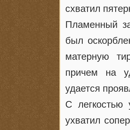
схватил пятер
Пламенный за
был оскорбле
матерную ти
причем на у
удается прояв
С легкостью 
ухватил сопе