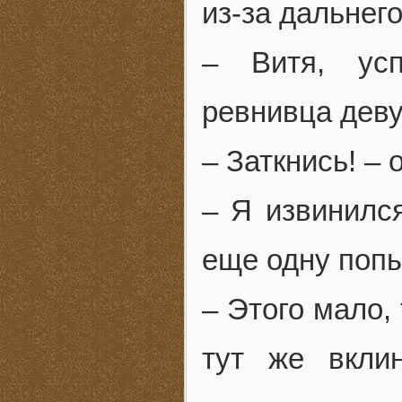
из-за дальнег
– Витя, усп
ревнивца дев
– Заткнись! –
– Я извинился
еще одну попы
– Этого мало,
тут же вкли