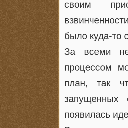
своим при
взвинченнос
было куда-то 
За всеми не
процессом м
план, так ч
запущенных 
появилась иде