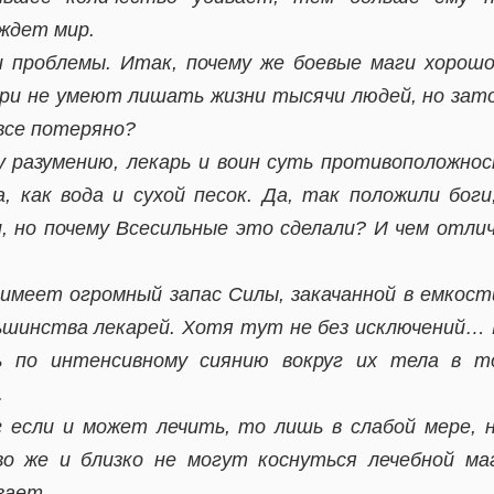
ждет мир.
и проблемы. Итак, почему же боевые маги хорошо
ри не умеют лишать жизни тысячи людей, но зат
 все потеряно?
 разумению, лекарь и воин суть противоположност
, как вода и сухой песок. Да, так положили бог
, но почему Всесильные это сделали? И чем отли
 имеет огромный запас Силы, закачанной в емкост
льшинства лекарей. Хотя тут не без исключений…
ь по интенсивному сиянию вокруг их тела в то
.
г если и может лечить, то лишь в слабой мере, 
во же и близко не могут коснуться лечебной маг
вает.