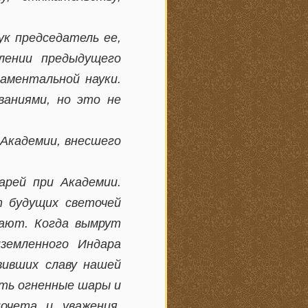
ук председатель ее,
лении предыдущего
аментальной науки.
ваниями, но это не
Академии, внесшего
арей при Академии.
т будущих светочей
лают. Когда вымрут
земленного Индара
вивших славу нашей
ать огненные шары и
очета и уважения.