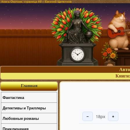
Книга Охотник, страница 69 – Евгений Щепетнов
Авт
Книги
Главная
Фантастика
Детективы и Триллеры
18px
−
+
Любовные романы
Приключения