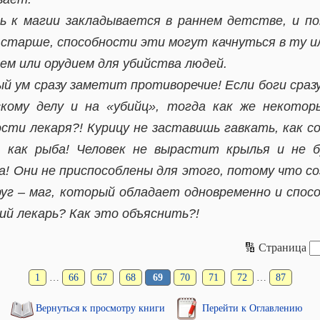
 к магии закладывается в раннем детстве, и по
тарше, способности эти могут качнуться в ту и
м или орудием для убийства людей.
 ум сразу заметит противоречие! Если боги сразу
скому делу и на «убийц», тогда как же некотор
ти лекаря?! Курицу не заставишь гавкать, как со
, как рыба! Человек не вырастит крылья и не 
ка! Они не приспособлены для этого, потому что со
руг – маг, который обладает одновременно и спос
ий лекарь? Как это объяснить?!
🔢 Страница
1
…
66
67
68
69
70
71
72
…
87
Вернуться к просмотру книги
Перейти к Оглавлению