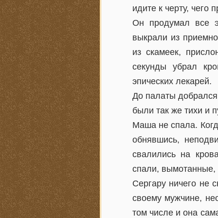
идите к черту, чего 
Он продумал все э
выкрали из приемно
из скамеек, присло
секунды убрал кро
эпических лекарей.
До палаты добрался
были так же тихи и п
Маша не спала. Когд
обнявшись, неподви
свалились на крова
спали, вымотанные, 
Сергару ничего не 
своему мужчине, нео
том числе и она сам