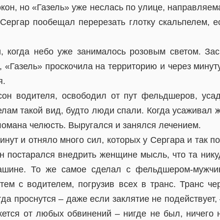
окон, но «Газель» уже неслась по улице, направляем
 Сергар пообещал перерезать глотку скальпелем, е
, когда небо уже занималось розовым светом. За
, «Газель» проскочила на территорию и через минут
я.
сон водителя, освободил от пут фельдшеров, уса
телам такой вид, будто люди спали. Когда усаживал
сломана челюсть. Выругался и занялся лечением.
инут и отняло много сил, которых у Сергара и так по
он постарался внедрить женщине мысль, что та нику
ашине. То же самое сделал с фельдшером-мужчи
атем с водителем, погрузив всех в транс. Транс че
гда проснутся – даже если заклятие не подействует,
жется от любых обвинений – нигде не был, ничего 