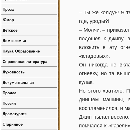
Проза
– Ты же колдун! Я т
Юмор
где, уроды?!
– Молчи, – приказал
Детское
подошел к джипу, в
Дом и семья
вложить в эту огн
Наука, Образование
«кладовых».
Справочная литература
Он никогда не вкл
Духовность
огневку, но та выш
кулак.
Документальная
Но этого хватило. 
Прочее
днищем машины, в
Поэзия
воспламенился, и м
Драматургия
Джип пылал весело, 
Старинное
помчался к «Газели»