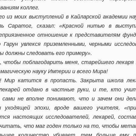
ваниям коллег.
го из моих выступлений в Кайларской академии на
ель Саратог, сказал: «Красной нитью в выступ
приязненное отношение к представителям фунд
 Гарун увлекся приземленными, черными исследо
мы должны следовать его примеру».
, чтобы поблагодарить меня, старейшего лекаря 
 магическую науку Империи и всего Мира!
! Мир катится в пропасть. Закрыта школа лек
лекарей отдано в частные руки, и те, кто учи
, сами не вполне понимают, что и зачем они де
ы уходящей эпохи, вроде вашего учителя, «при
ется настоящих исследователей, лекарей, соста
считать, что маг годен только на то, чтобы мет
льшее количество убивает, тем больше ему п