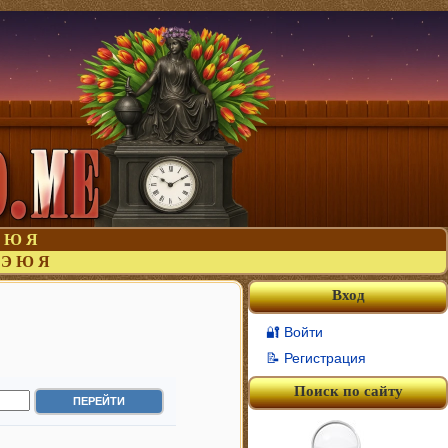
Ю
Я
Э
Ю
Я
Вход
🔐 Войти
📝 Регистрация
Поиск по сайту