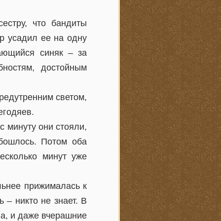
естру, что бандиты
р усадил ее на одну
вающийся синяк – за
бностям, достойным
редутренним светом,
егодяев.
с минуту они стояли,
обошлось. Потом оба
несколько минут уже
льнее прижималась к
 – никто не знает. В
на, и даже вчерашние