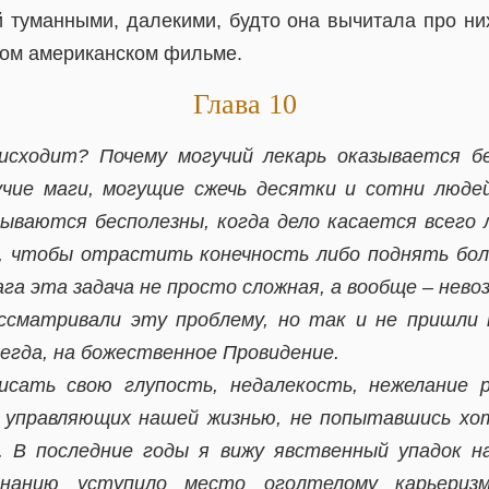
й туманными, далекими, будто она вычитала про ни
ком американском фильме.
Глава 10
сходит? Почему могучий лекарь оказывается б
учие маги, могущие сжечь десятки и сотни люде
зываются бесполезны, когда дело касается всего 
м, чтобы отрастить конечность либо поднять бол
ага эта задача не просто сложная, а вообще – нево
ссматривали эту проблему, но так и не пришли н
сегда, на божественное Провидение.
писать свою глупость, недалекость, нежелание 
, управляющих нашей жизнью, не попытавшись хо
. В последние годы я вижу явственный упадок на
нанию уступило место оголтелому карьеризм