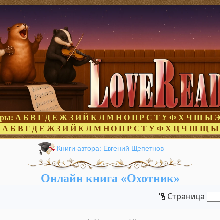
оры:
А
Б
В
Г
Д
Е
Ж
З
И
Й
К
Л
М
Н
О
П
Р
С
Т
У
Ф
Х
Ч
Ш
Ы
Э
:
А
Б
В
Г
Д
Е
Ж
З
И
Й
К
Л
М
Н
О
П
Р
С
Т
У
Ф
Х
Ц
Ч
Ш
Щ
Ы
Книги автора: Евгений Щепетнов
Онлайн книга «Охотник»
🔢 Страница