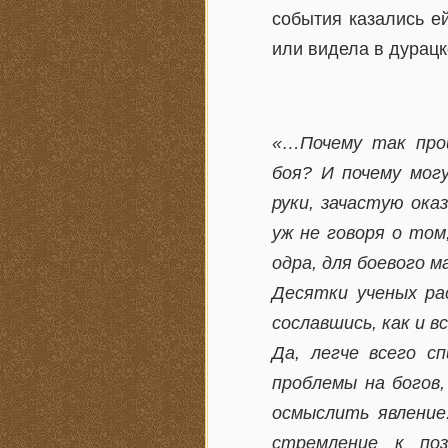
события казались е
или видела в дурац
«…Почему так прои
боя? И почему мог
руки, зачастую ока
уж не говоря о то
одра, для боевого м
Десятки ученых ра
сославшись, как и в
Да, легче всего с
проблемы на богов
осмыслить явление
стремление к поз