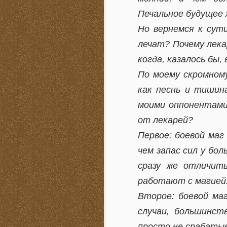
Печальное будущее 
Но вернемся к сут
лечат? Почему лека
когда, казалось бы,
По моему скромному
как песнь и тишина
моими оппонентами
от лекарей?
Первое: боевой маг
чем запас сил у бо
сразу же отличит
работают с магией
Второе: боевой ма
случаи, большинст
просто не срабаты