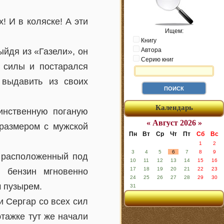
! И в коляске! А эти
Ищем:
Книгу
ыйдя из «Газели», он
Автора
Серию книг
и силы и постарался
 выдавить из своих
Календарь
инственную поганую
« Август 2026 »
 размером с мужской
Пн
Вт
Ср
Чт
Пт
Сб
Вс
1
2
3
4
5
6
7
8
9
, расположенный под
10
11
12
13
14
15
16
17
18
19
20
21
22
23
 бензин мгновенно
24
25
26
27
28
29
30
м пузырем.
31
и Сергар со всех сил
этажке тут же начали