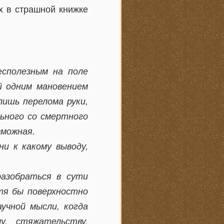
х в страшной книжке
есполезным на поле
й одним мановением
лишь перелома руки,
ьного со смертного
зможная.
и к какому выводу,
разобраться в сути
тя бы поверхностно
учной мысли, когда
у, стяжательству,