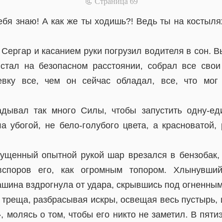
📃 Cтраница 69
ебя знаю! А как же ты ходишь?! Ведь ты на костылях
 Сергар и касанием руки погрузил водителя в сон. В
стал на безопасном расстоянии, собрал все сво
евку все, чем он сейчас обладал, все, что мог
адывал так много Силы, чтобы запустить одну-ед
ла убогой, не бело-голубого цвета, а красноватой,
Пущенный опытной рукой шар врезался в бензобак
споров его, как огромным топором. Хлынувший
ашина вздрогнула от удара, скрывшись под огненны
треща, разбрасывая искры, освещая весь пустырь, 
, молясь о том, чтобы его никто не заметил. В пяти