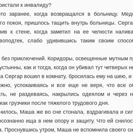
пристали к инвалиду?
то заранее, когда возвращался в больницу. Медс
го покоя, пришлось тащить внутрь больницы. Серга
нив к стене, когда заметил на ее челюсти нали
воподтек, слабо удивившись таким своим спосо
 без приключений. Коридоры, освещенные мутным п
устынны, как и тогда, когда он убивал тут четверых н
а Сергар вошел в комнату, бросилась ему на шею, и 
жно, успокаиваясь и все еще не веря, что все 
ть, не раздеваясь, накрылись одеялом и через 
как грузчики после тяжелого трудового дня.
снилось, Маша же во сне стонала, вздрагивала и си
сознанно ища в нем опору и защиту. Что ей снилось
а. Проснувшись утром, Маша не вспомнила своего с