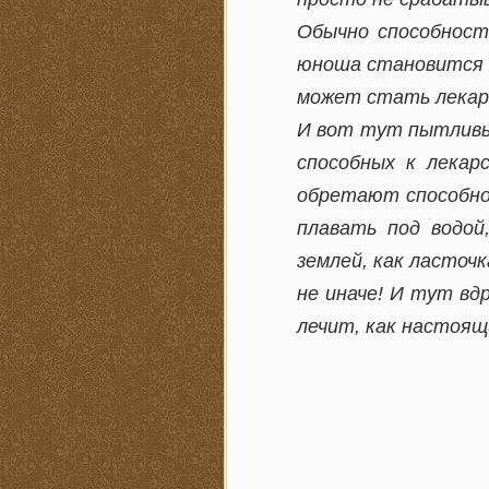
Обычно способность
юноша становится с
может стать лекаре
И вот тут пытливый
способных к лекар
обретают способнос
плавать под водой
землей, как ласточ
не иначе! И тут вд
лечит, как настоящ