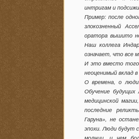
интригам и подсижи
Пример: после одно
злокозненный Асс
оратора вышито не
Наш коллега Индар
означает, что все 
И это вместо того
неоценимый вклад в
О времена, о люди
Обучение будущих 
медицинской магии
последние реликт
Гаруна», не остан
эпохи. Люди будут 
молнии, и чем бо