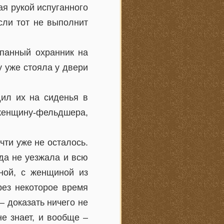
ая рукой испуганного
сли тот не выполнит
спанный охранник на
у уже стояла у двери
дил их на сиденья в
 женщину-фельдшера,
чти уже не осталось.
да не уезжала и всю
ной, с женщиной из
рез некоторое время
 – доказать ничего не
не знает, и вообще –