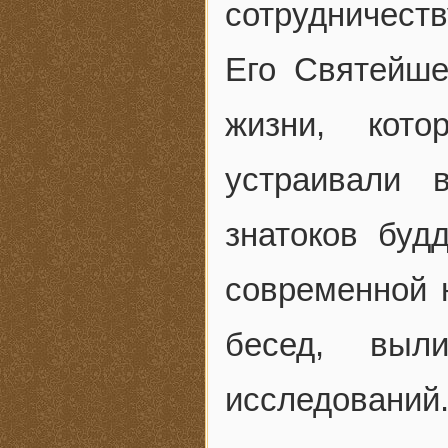
сотрудничеств
Его Святейше
жизни, кот
устраивали 
знатоков буд
современной н
бесед, выл
исследований