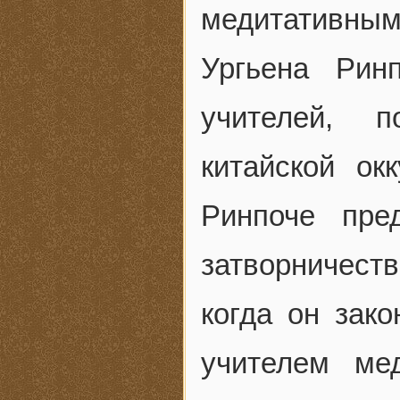
медитативны
Ургьена Рин
учителей, 
китайской ок
Ринпоче пре
затворничест
когда он зако
учителем ме