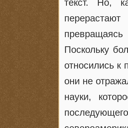
текст. Но, 
перерастаю
превращаясь 
Поскольку бо
относились к 
они не отража
науки, котор
последующе