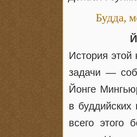
Будда, м
Й
История этой 
задачи — соб
Йонге Мингью
в буддийских 
всего этого 