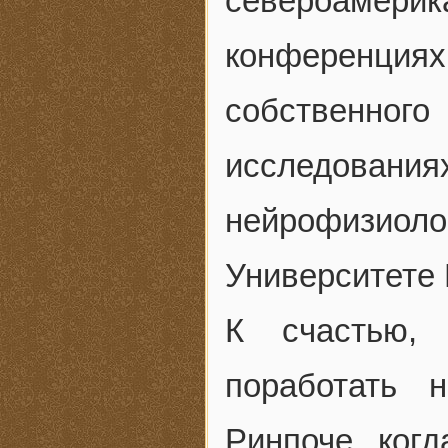
североамер
конференциях
собственног
исследован
нейрофизи
Университете 
К счастью,
поработать 
Ринпоче, ког