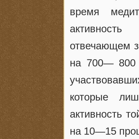
время медит
активность
отвечающем з
на 700— 800
участвовавш
которые лиш
активность то
на 10—15 про