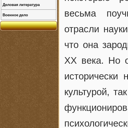
Деловая литература
весьма поуч
Военное дело
отрасли наук
что она заро
XX века. Но о
исторически 
культурой, та
функциони
психологиче