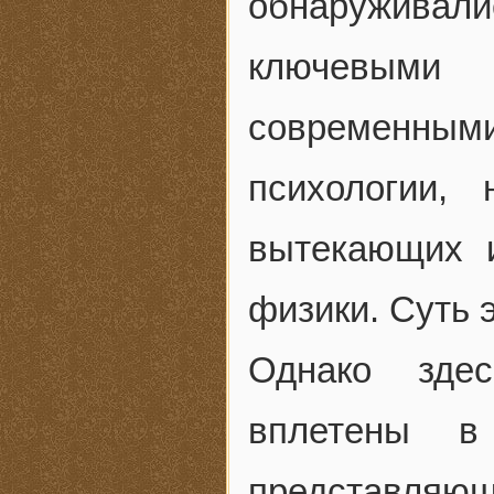
обнаруживал
ключевым
современными
психологии,
вытекающих 
физики. Суть 
Однако здес
вплетены в
представляющ