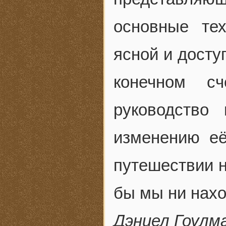
основные те
ясной и досту
конечном с
руководство
изменению е
путешествии н
бы мы ни нахо
Дэниел Гоулм