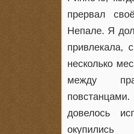
прервал сво
Непале. Я дол
привлекала, с
несколько мес
между пра
повстанцами.
довелось ис
окупились 