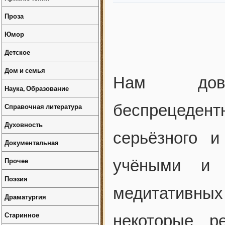
Проза
Юмор
Детское
Дом и семья
Нам дове
Наука, Образование
беспрецеден
Справочная литература
Духовность
серьёзного и
Документальная
Прочее
учёными и п
Поэзия
медитативных
Драматургия
Старинное
некоторые р