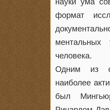
науки ума со
формат иссл
документальн
ментальных 
человека.
Одним из о
наиболее акти
был Мингью
Ричардом Дэв