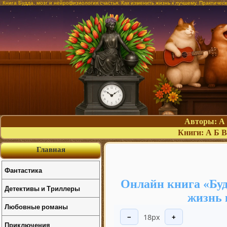
Книга Будда, мозг и нейрофизиология счастья. Как изменить жизнь к лучшему. Практичес
Авторы:
А
Книги:
А
Б
В
Главная
Фантастика
Онлайн книга «Буд
Детективы и Триллеры
жизнь 
Любовные романы
18px
−
+
Приключения