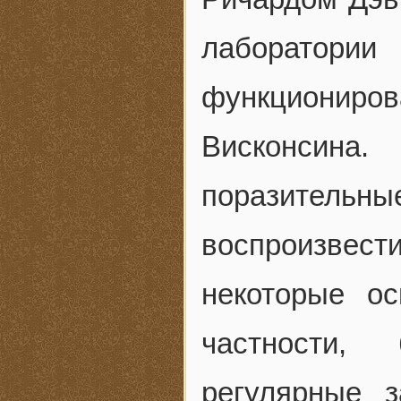
лаборато
функциони
Висконсин
поразительн
воспроизвес
некоторые о
частности,
регулярные 