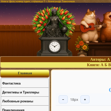
Книга Цель номер один, страница 7 – Александр Тамоников
Авторы:
А
Книги:
А
Б
В
Главная
Фантастика
Детективы и Триллеры
18px
−
+
Любовные романы
Приключения