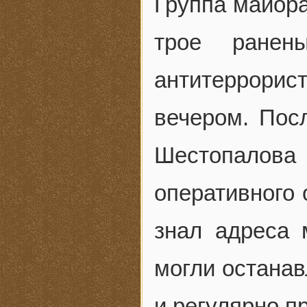
Группа майора
трое ранен
антитеррор
вечером. Посл
Шестопалова
оперативного 
знал адреса 
могли останав
и регулярно п