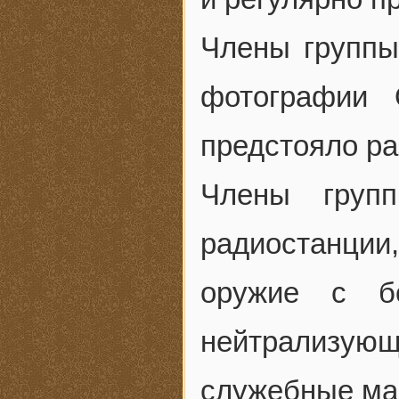
Члены группы
фотографии 
предстояло р
Члены груп
радиостанции
оружие с б
нейтрализую
служебные ма