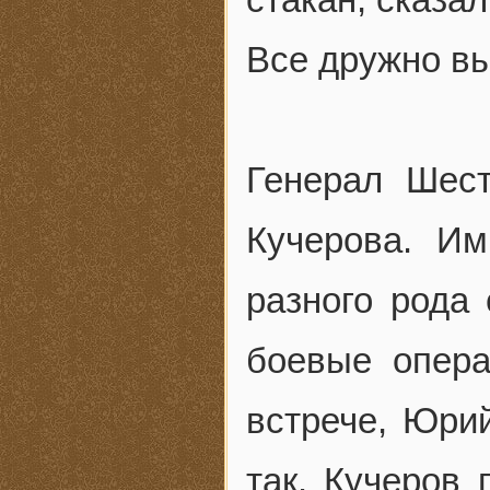
Все дружно в
Генерал Шест
Кучерова. И
разного рода
боевые опера
встрече, Юрий
так. Кучеров 