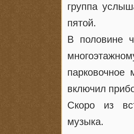
группа услыша
пятой.
В половине ч
многоэтажно
парковочное 
включил приб
Скоро из вс
музыка.