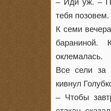
– Иди уж. – 
тебя позовем.
К семи вечера
бараниной. 
оклемалась.
Все сели за 
кивнул Голубко
– Чтобы завт
стакан, сказа