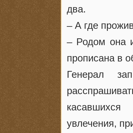
два.
– А где прожи
– Родом она 
прописана в о
Генерал за
расспрашива
касавшихся 
увлечения, пр