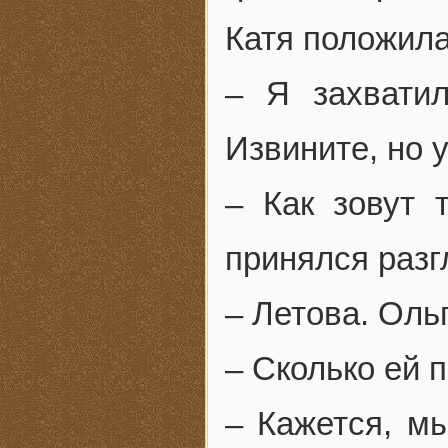
Катя положила
– Я захватил
Извините, но у
– Как зовут 
принялся раз
– Летова. Оль
– Сколько ей 
– Кажется, мы