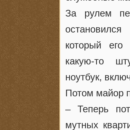
За рулем пе
остановился
который его
какую-то шт
ноутбук, включ
Потом майор п
– Теперь по
мутных кварт