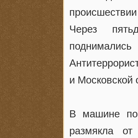
происшествии
Через пять
поднимал
Антитеррорис
и Московской 
В машине по
размякла от