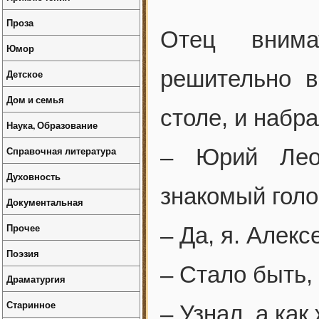
Проза
Отец внима
Юмор
решительно 
Детское
Дом и семья
столе, и набр
Наука, Образование
Справочная литература
– Юрий Лео
Духовность
знакомый голо
Документальная
Прочее
– Да, я. Алекс
Поэзия
– Стало быть,
Драматургия
Старинное
– Узнал, а как 