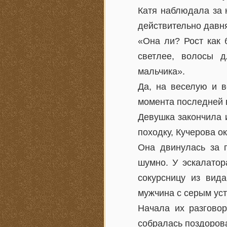
Катя наблюдала за 
действительно давня
«Она ли? Рост как 
светлее, волосы д
мальчика».
Да, на веселую и в
момента последней 
Девушка закончила и
походку, Кучерова о
Она двинулась за 
шумно. У эскалатор
сокурсницу из вид
мужчина с серым ус
Начала их разгово
собралась поздорова