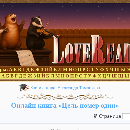
оры:
А
Б
В
Г
Д
Е
Ж
З
И
Й
К
Л
М
Н
О
П
Р
С
Т
У
Ф
Х
Ч
Ш
Ы
Э
:
А
Б
В
Г
Д
Е
Ж
З
И
Й
К
Л
М
Н
О
П
Р
С
Т
У
Ф
Х
Ц
Ч
Ш
Щ
Ы
Книги автора: Александр Тамоников
Онлайн книга «Цель номер один»
🔢 Страница