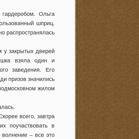
 гардеробом. Ольга
пользованный шприц.
нно распространялась
м у закрытых дверей
ушка взяла один и
ого заведения. Его
ди призов значились
 подмосковном жилом
алась.
корее всего, завтра
их поучаствовать в
 волнение – все это