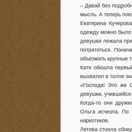
– Давай без подробн
мысль. А теперь пое
Екатерина Кучеров
одежду можно было 
девушки лежала при
потратиться. Понач
объезжать крупные 
Катя обошла первый
выхватил в толпе зн
«Господи! Это же 
девушки, учившейся 
Когда-то они дружи
Ольга исчезла. По 
наркотиков.
Летова стояла сбоку