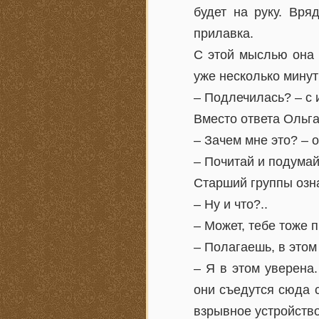
будет на руку. Вря
прилавка.
С этой мыслью она 
уже несколько мину
– Подлечилась? – с 
Вместо ответа Ольга
– Зачем мне это? – 
– Почитай и подумай
Старший группы озна
– Ну и что?..
– Может, тебе тоже 
– Полагаешь, в этом
– Я в этом уверена
они съедутся сюда с
взрывное устройство