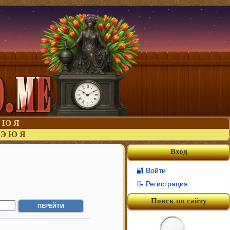
Ю
Я
Э
Ю
Я
Вход
🔐 Войти
📝 Регистрация
Поиск по сайту