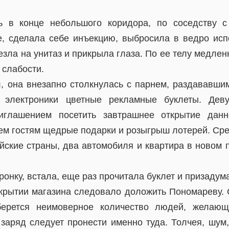
ь в конце небольшого коридора, по соседству с
е, сделала себе инъекцию, выбросила в ведро ис
езла на унитаз и прикрыла глаза. По ее телу медле
 слабости.
, она внезапно столкнулась с парнем, раздававши
а электроники цветные рекламные буклеты. Дев
иглашением посетить завтрашнее открытие данн
ем гостям щедрые подарки и розыгрыш лотерей. Сре
ейские страны, два автомобиля и квартира в новом
ронку, встала, еще раз прочитала буклет и призадум
крытии магазина следовало доложить Пономареву. С
берется неимоверное количество людей, желающ
 заряд следует пронести именно туда. Толчея, шум,