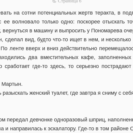
📃 Cтраница 6
вать на сотни потенциальных жертв теракта, в подг
с ее волновало только одно: поскорее отыскать точ
, вернуться в машину и выпросить у Пономарева оче
, сделал вид, будто что-то ищет в нем, и несколько 
. По ленте вверх и вниз действительно перемещало
аходились два вместительных кафе, заполненных 
о сработает где-то здесь, то серьезно пострадают 
л Мартын.
 разыскать женский туалет, где завтра я сниму с себ
ом передал девчонке одноразовый шприц, наполнен
а и направилась к эскалатору. Где-то в том районе