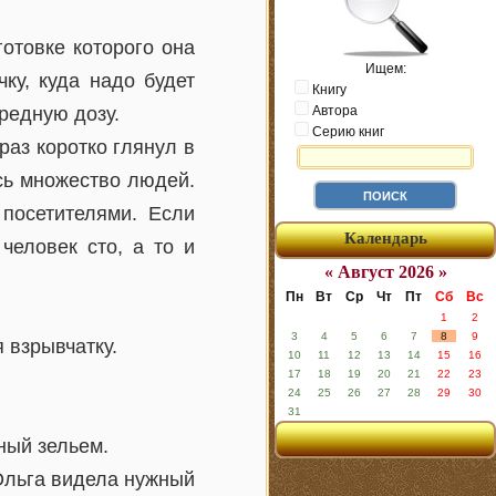
отовке которого она
Ищем:
ку, куда надо будет
Книгу
редную дозу.
Автора
Серию книг
раз коротко глянул в
сь множество людей.
посетителями. Если
Календарь
человек сто, а то и
« Август 2026 »
Пн
Вт
Ср
Чт
Пт
Сб
Вс
1
2
3
4
5
6
7
8
9
я взрывчатку.
10
11
12
13
14
15
16
17
18
19
20
21
22
23
24
25
26
27
28
29
30
31
ный зельем.
 Ольга видела нужный