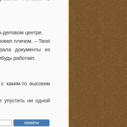
о-деловом центре.
 повел плечом. – Твоя
брала документы из
ибудь работает.
 с каким-то высоким
е упустить ни одной