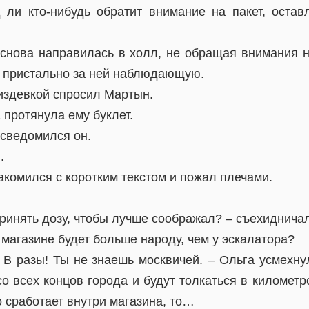
д ли кто-нибудь обратит внимание на пакет, остав
снова направилась в холл, не обращая внимания 
т пристально за ней наблюдающую.
издевкой спросил Мартын.
 протянула ему буклет.
осведомился он.
.
комился с коротким текстом и пожал плечами.
принять дозу, чтобы лучше соображал? – съехиднича
 магазине будет больше народу, чем у эскалатора?
. В разы! Ты не знаешь москвичей. – Ольга усмехну
о всех концов города и будут толкаться в километ
 сработает внутри магазина, то…