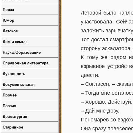
Проза
Летовой было напле
Юмор
участвовала. Сейча
заложить взрывчатку
Детское
Тот достал смартфон
Дом и семья
сторону эскалатора
Наука, Образование
К тому же рядом н
Справочная литература
взрывное устройств
Духовность
двести.
– Согласен, – сказа
Документальная
– Тогда мне осталось
Прочее
– Хорошо. Действуй.
Поэзия
– Дай мне дозу.
Драматургия
Пономарев со вздох
Старинное
Она сразу повеселел