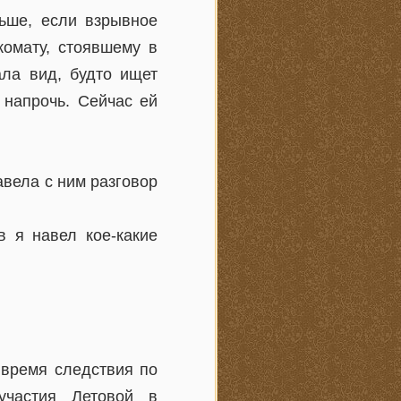
льше, если взрывное
комату, стоявшему в
ала вид, будто ищет
 напрочь. Сейчас ей
авела с ним разговор
в я навел кое-какие
 время следствия по
участия Летовой в