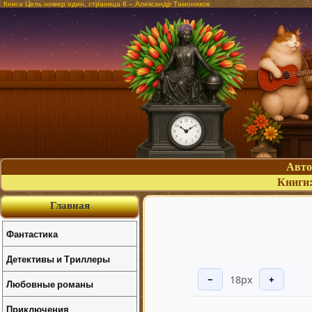
Книга Цель номер один, страница 6 – Александр Тамоников
Авт
Книги
Главная
Фантастика
Детективы и Триллеры
18px
−
+
Любовные романы
Приключения