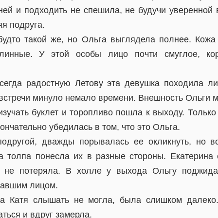
ней и подходить не спешила, не будучи уверенной в
я подруга.
будто такой же, но Ольга выглядела полнее. Кожа
линные. У этой особы лицо почти смуглое, ко
сегда радостную Летову эта девушка походила л
встречи минуло немало времени. Внешность Ольги м
зучать буклет и торопливо пошла к выходу. Только
кончательно убедилась в том, что это Ольга.
подругой, дважды порывалась ее окликнуть, но в
а толпа понесла их в разные стороны. Екатерина
а не потеряла. В холле у выхода Ольгу поджид
тавшим лицом.
ра Катя слышать не могла, была слишком далеко.
ться и вдруг замерла.