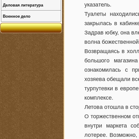
указатель.
Деловая литература
Туалеты находилис
Военное дело
закрылась в кабинк
Задрав юбку, она вл
волна божественной
Возвращаясь в холл
большого магазин
ознакомилась с пр
хозяева обещали вс
турпутевки в европ
комплексе.
Летова отошла в сто
О торжественном от
внутри маркета со
лотерее. Возможно,