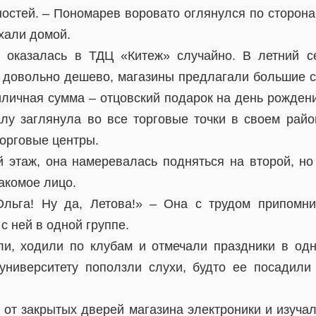
остей. – Пономарев воровато оглянулся по сторона
хали домой.
а оказалась в ТДЦ «Китеж» случайно. В летний с
довольно дешево, магазины предлагали большие ск
личная сумма – отцовский подарок на день рождени
алу заглянула во все торговые точки в своем райо
торговые центры.
 этаж, она намеревалась подняться на второй, но 
акомое лицо.
Ольга! Ну да, Летова!» – Она с трудом припом
с ней в одной группе.
ли, ходили по клубам и отмечали праздники в од
университету поползли слухи, будто ее посадили
 от закрытых дверей магазина электроники и изуча