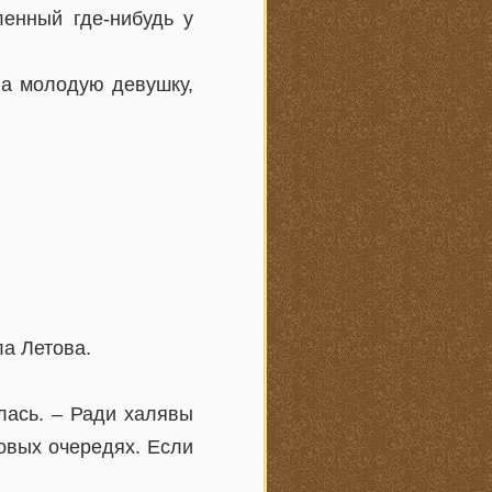
ленный где-нибудь у
на молодую девушку,
ла Летова.
лась. – Ради халявы
ровых очередях. Если