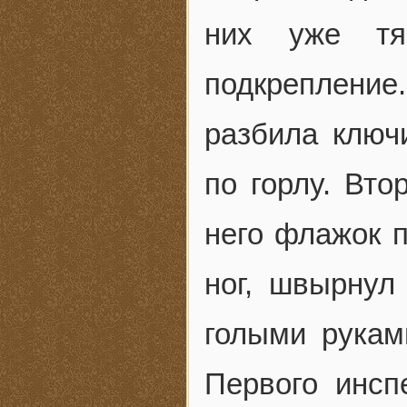
них уже тя
подкрепление
разбила ключ
по горлу. Вто
него флажок п
ног, швырнул
голыми рукам
Первого инсп