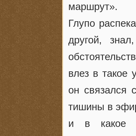
маршрут».
Глупо распека
другой, зна
обстоятельс
влез в такое 
он связался 
тишины в эфир
и в какое в