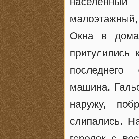
населенный
малоэтажный, 
Окна в дома
притулились 
последнего 
машина. Галь
наружу, поб
слипались. Н
городок с во