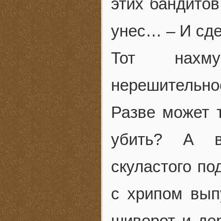
этих бандитов
унес… – И сде
Тот нахм
нерешительн
Разве может 
убить? А в
скуластого по
с хрипом вып
шиворот и де