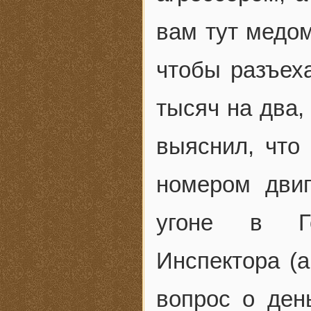
вам тут медо
чтобы разъех
тысяч на два,
выяснил, что
номером двиг
угоне в Го
Инспектора (
вопрос о ден