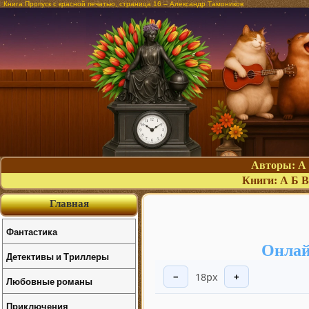
Книга Пропуск с красной печатью, страница 16 – Александр Тамоников
Авторы:
А
Книги:
А
Б
В
Главная
Фантастика
Онлай
Детективы и Триллеры
18px
−
+
Любовные романы
Приключения