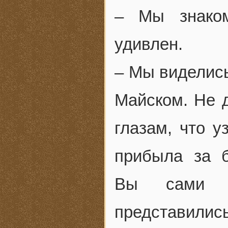
– Мы знаком
удивлен.
– Мы виделись
Майском. Не д
глазам, что у
прибыла за б
Вы сами п
представил