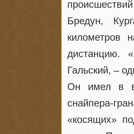
происшествий 
Бредун, Кур
километров 
дистанцию. 
Гальский, – о
Он имел в в
снайпера-гр
«косящих» по