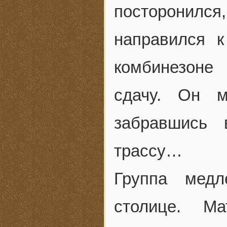
посторонилс
направился к
комбинезоне
сдачу. Он м
забравшись 
трассу…
Группа медл
столице. М