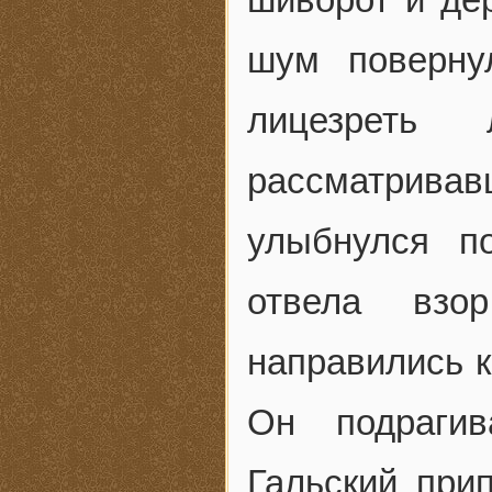
шум поверну
лицезреть 
рассматривав
улыбнулся по
отвела взо
направились к
Он подрагив
Гальский при