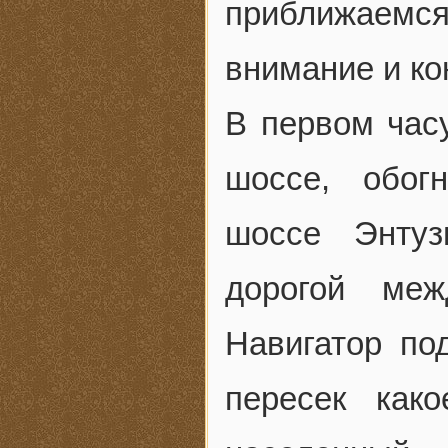
приближаемся
внимание и к
В первом часу
шоссе, обог
шоссе Энтуз
дорогой меж
Навигатор по
пересек как