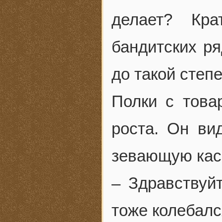
делает? Кра
бандитских р
до такой степе
Полки с това
роста. Он ви
зевающую кас
– Здравствуйт
тоже колебалс