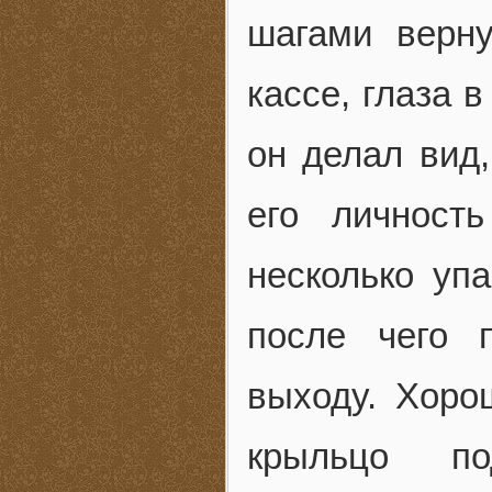
шагами верн
кассе, глаза 
он делал вид
его личност
несколько уп
после чего 
выходу. Хоро
крыльцо п