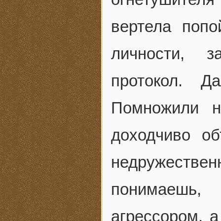
вертела попо
личности, 
протокол. Д
Помножили н
доходчиво об
недружествен
понимаешь,
агрессором, а