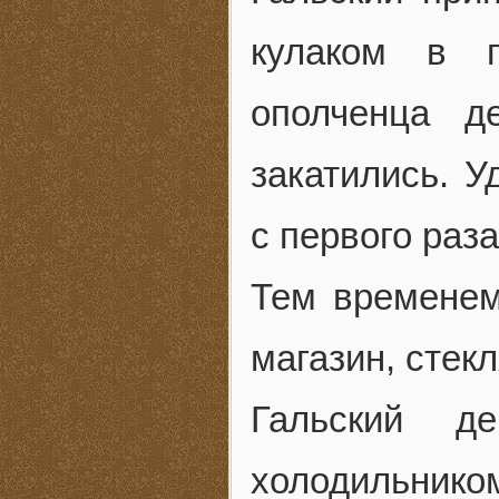
кулаком в г
ополченца де
закатились. У
с первого раз
Тем временем
магазин, стек
Гальский д
холодильнико