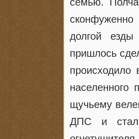
семью. Полч
сконфуженно 
долгой езды
пришлось сдел
происходило 
населенного п
щучьему веле
ДПС и стал
огнетушителя