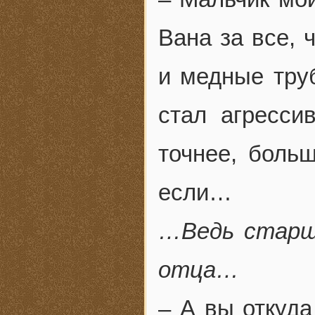
Вана за все, 
и медные труб
стал агресси
точнее, боль
если…
…Ведь старш
отца…
– А вы откуда