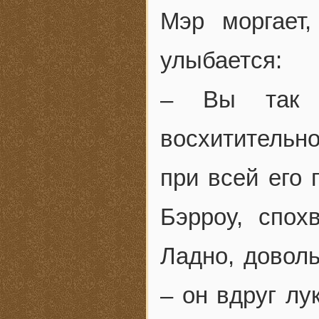
Мэр моргает,
улыбается:
– Вы так 
восхитительно
при всей его 
Бэрроу, спох
Ладно, довол
– он вдруг лу