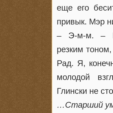
еще его бесит
привык. Мэр н
– Э-м-м. – 
резким тоном,
Рад. Я, конеч
молодой взг
Глински не ст
…Старший ум