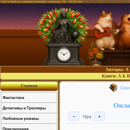
Книга Ночь за нашими спинами, страница 29 – Эл Ригби
Авторы:
А
Книги:
А
Б
В
Главная
Сери
Фантастика
Онла
Детективы и Триллеры
18px
−
+
Любовные романы
Приключения