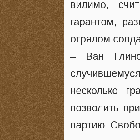
видимо, счи
гарантом, раз
отрядом солда
– Ван Глин
случившемус
несколько г
позволить пр
партию Своб