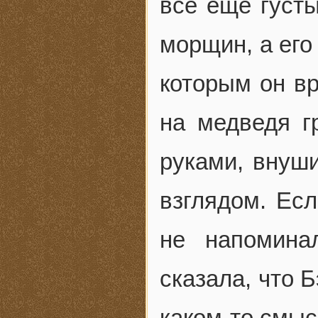
все еще густы
морщин, а его
которым он вр
на медведя г
руками, внуш
взглядом. Ес
не напомина
сказала, что 
каком-то смыс