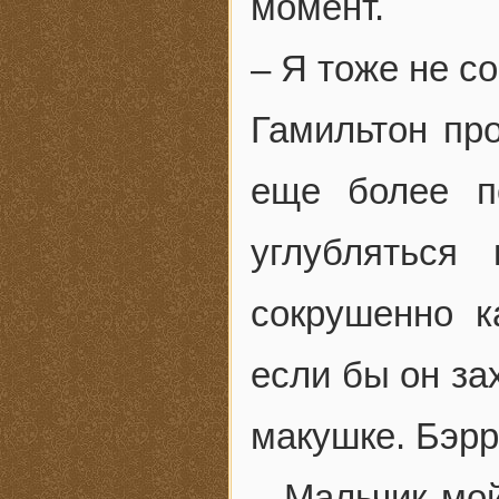
момент.
– Я тоже не 
Гамильтон про
еще более п
углубляться
сокрушенно к
если бы он за
макушке. Бэрр
– Мальчик мо