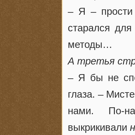
– Я – прости
старался для 
методы…
А третья ст
– Я бы не сп
глаза. – Мист
нами. По-н
выкрикивали
н