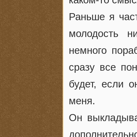
Раньше я час
молодость н
немного пора
сразу все пон
будет, если о
меня.
Он выкладыва
дополнительн