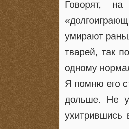
Говорят, н
«долгоиграю
умирают раньш
тварей, так п
одному норма
Я помню его с
дольше. Не у
ухитрившись 