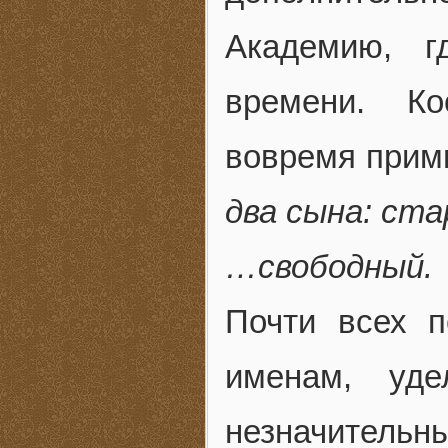
Академию, г
времени. Ко
вовремя прими
два сына: ст
…свободный.
Почти всех 
именам, уд
незначительн