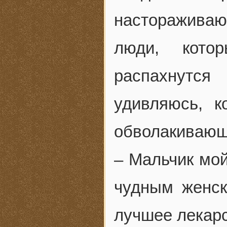
настораживаю
люди, кото
распахнутся
удивляюсь, к
обволакивающ
– Мальчик мо
чудным женс
лучшее лекарс