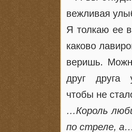
вежливая улыб
Я толкаю ее в
каково лавиро
веришь. Можн
друг друга 
чтобы не ста
…Король люби
по стреле, а