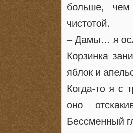
больше, чем
чистотой.
– Дамы… я ос
Корзинка зан
яблок и апель
Когда-то я с 
оно отскаки
Бессменный гл