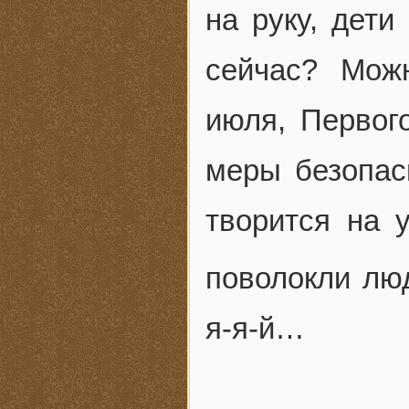
на руку, дети
сейчас? Мож
июля, Первого
меры безопас
творится на 
поволокли люд
я-я-й…