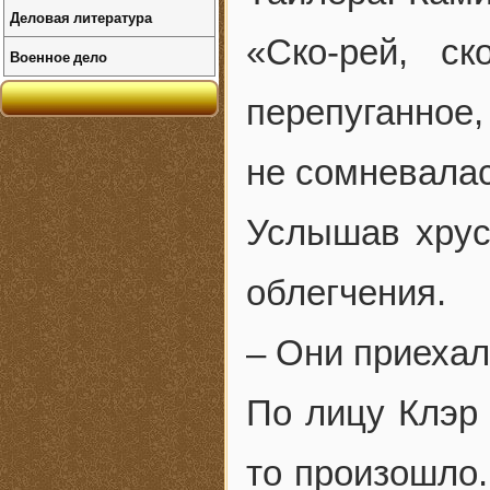
Деловая литература
«Ско-рей, с
Военное дело
перепуганное
не сомневалас
Услышав хруст
облегчения.
– Они приехал
По лицу Клэр 
то произошло.