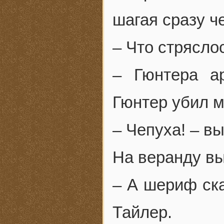
шагая сразу ч
– Что стрясло
– Гюнтера а
Гюнтер убил м
– Чепуха! – в
На веранду в
– А шериф ска
Тайлер.