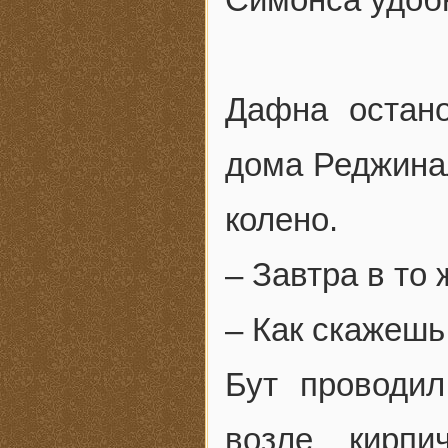
Дафна остан
дома Реджинал
колено.
– Завтра в то
– Как скажешь
Бут проводил
возле кирпи