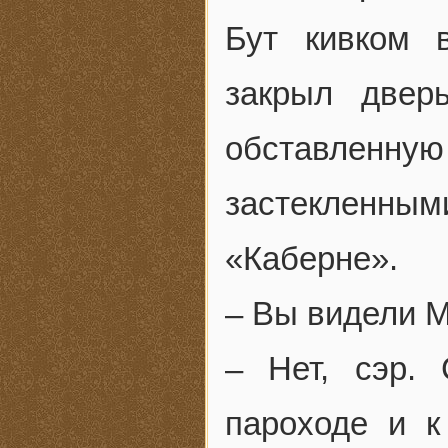
Бут кивком 
закрыл двер
обставленн
застекленным
«Каберне».
– Вы видели 
– Нет, сэр.
пароходе и к