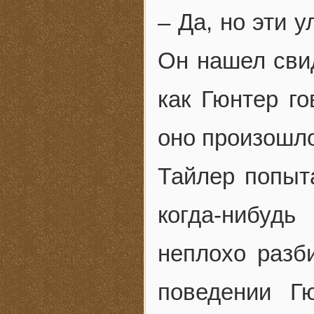
– Да, но эти у
Он нашел сви
как Гюнтер го
оно произошло
Тайлер попыт
когда-нибуд
неплохо разб
поведении Г