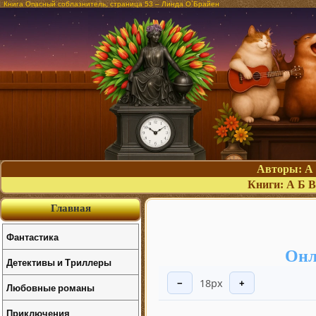
Книга Опасный соблазнитель, страница 53 – Линда О`Брайен
Авторы:
А
Книги:
А
Б
В
Главная
Фантастика
Онл
Детективы и Триллеры
18px
−
+
Любовные романы
Приключения