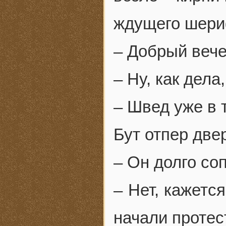
ждущего шери
– Добрый вече
– Ну, как дел
– Швед уже в 
Бут отпер две
– Он долго со
– Нет, кажетс
начали протес