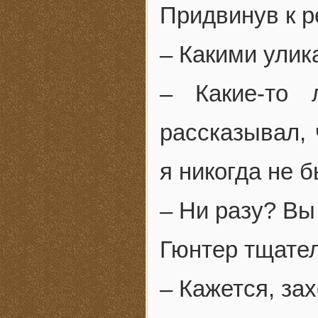
Придвинув к р
– Какими улик
– Какие-то
рассказывал, 
я никогда не 
– Ни разу? Вы
Гюнтер тщател
– Кажется, зах