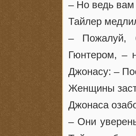
– Но ведь вам
Тайлер медлил
– Пожалуй, 
Гюнтером, – 
Джонасу: – П
Женщины заст
Джонаса озаб
– Они уверены