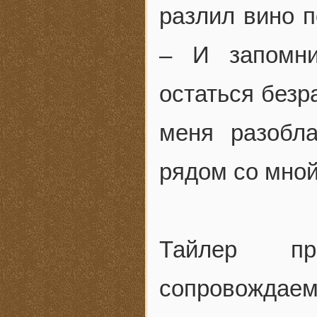
разлил вино п
– И запомни
остаться безр
меня разобла
рядом со мной
Тайлер п
сопровождае