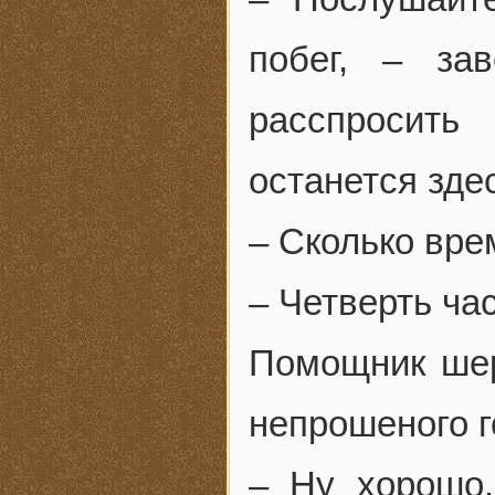
побег, – за
расспросить
останется зде
– Сколько вре
– Четверть ча
Помощник шер
непрошеного г
– Ну хорошо,