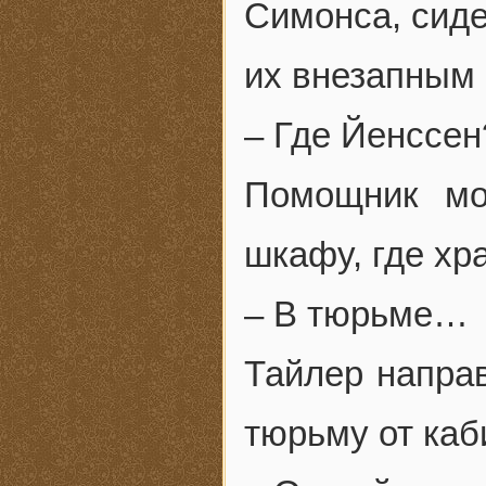
Симонса, сиде
их внезапным
– Где Йенссен
Помощник мо
шкафу, где хр
– В тюрьме…
Тайлер напра
тюрьму от каб