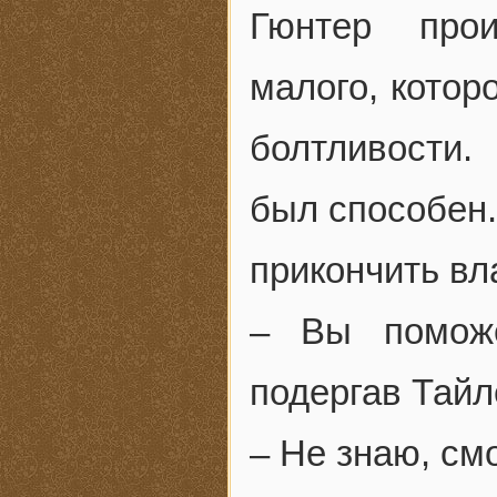
Гюнтер прои
малого, котор
болтливости.
был способен.
прикончить вл
– Вы поможе
подергав Тайл
– Не знаю, смо