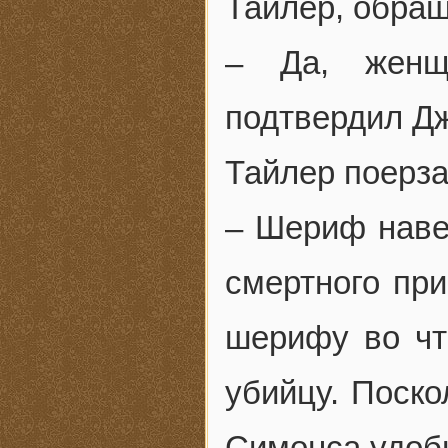
Тайлер, обращ
– Да, женщ
подтвердил Дж
Тайлер поерза
– Шериф наве
смертного при
шерифу во чт
убийцу. Поско
Симонса удоб