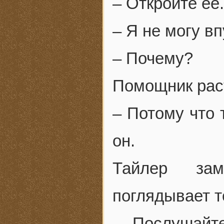
– Откройте ее.
– Я не могу вп
– Почему?
Помощник рас
– Потому что 
он.
Тайлер зам
поглядывает то
– Послушайт