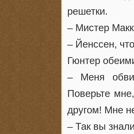
решетки.
– Мистер Макк
– Йенссен, чт
Гюнтер обеими
– Меня обви
Поверьте мне
другом! Мне н
– Так вы знал