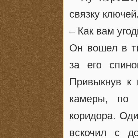
связку ключей.
– Как вам уго
Он вошел в т
за его спино
Привыкнув к 
камеры, по 
коридора. Оди
вскочил с д