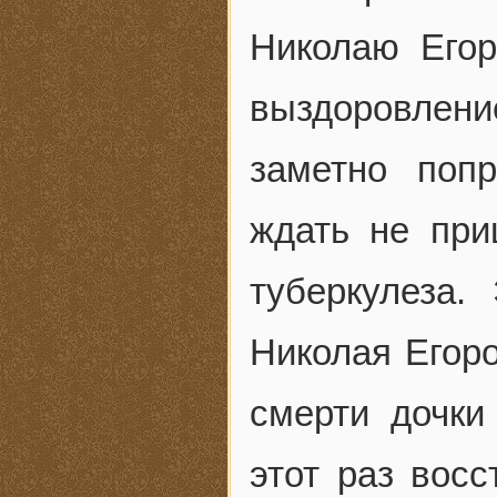
Николаю Егор
выздоровление
заметно поп
ждать не пр
туберкулеза
Николая Егор
смерти дочки
этот раз вос