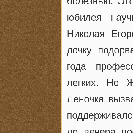
болезнью. Эт
юбилея научн
Николая Его
дочку подорв
года профес
легких. Но 
Леночка вызва
поддерживало 
до вечера по