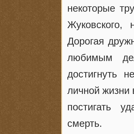
некоторые тр
Жуковского,
Дорогая дружн
любимым де
достигнуть н
личной жизни 
постигать у
смерть.