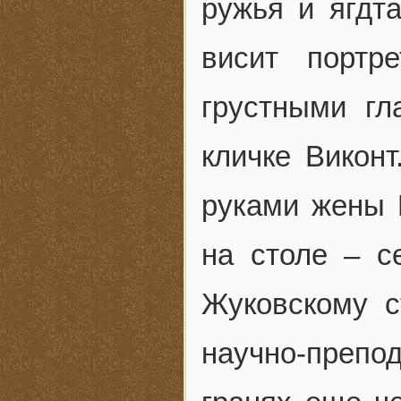
ружья и ягдт
висит портр
грустными гл
кличке Виконт
руками жены 
на столе – с
Жуковскому с
научно-препо