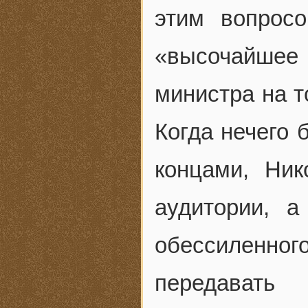
этим вопрос
«высочайше
министра на т
Когда нечего 
концами, Ни
аудитории, а
обессиленног
передавать