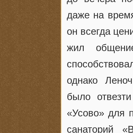
даже на врем
он всегда цен
жил общени
способствова
однако Лено
было отвезт
«Усово» для п
санаторий «