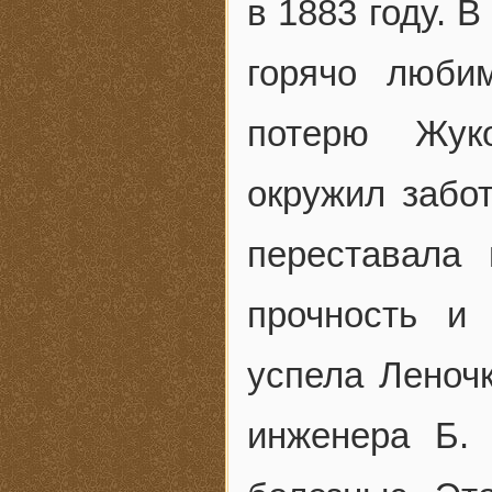
в 1883 году. 
горячо люби
потерю Жук
окружил забо
переставала
прочность и
успела Леноч
инженера Б.