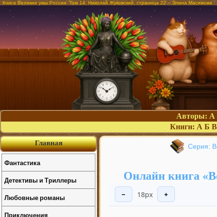
Книга Великие умы России. Том 14. Николай Жуковский, страница 22 – Элина Масимова
Авторы:
А
Книги:
А
Б
В
Главная
Серия: В
Фантастика
Онлайн книга «В
Детективы и Триллеры
18px
−
+
Любовные романы
Приключения