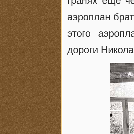
гранях еще ч
аэроплан брат
этого аэроп
дороги Никола