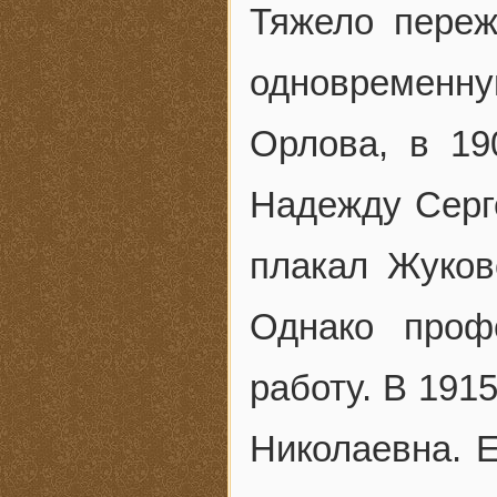
Тяжело переж
одновременн
Орлова, в 19
Надежду Серге
плакал Жуков
Однако проф
работу. В 191
Николаевна. Е