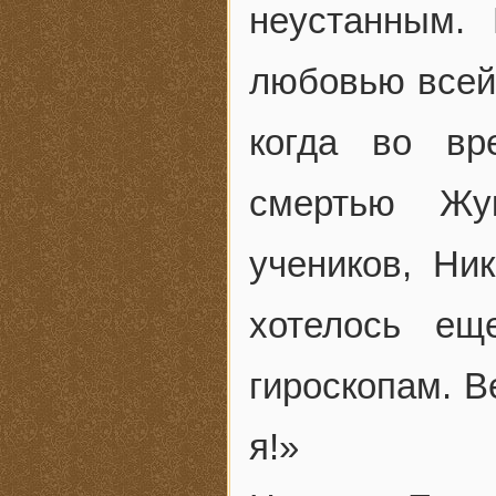
неустанным.
любовью всей 
когда во вр
смертью Жу
учеников, Ни
хотелось ещ
гироскопам. В
я!»