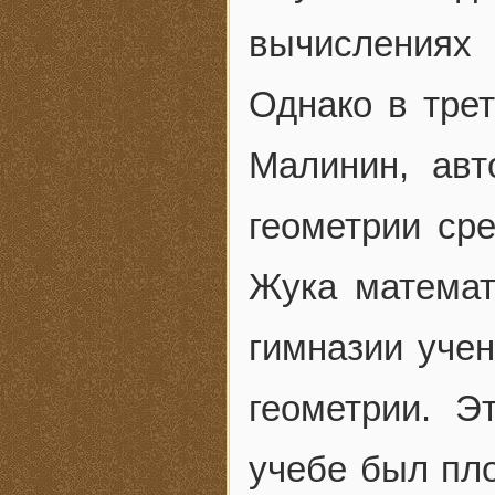
вычислениях 
Однако в трет
Малинин, авт
геометрии ср
Жука математ
гимназии учен
геометрии. 
учебе был пл