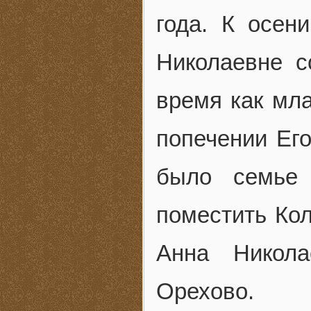
года. К осен
Николаевне с
время как мл
попечении Ег
было семье 
поместить Кол
Анна Никол
Орехово.