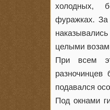
холодных, б
фуражках. За
наказывались 
целыми возам
При всем э
разночинцев 
подавался осо
Под окнами г