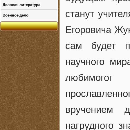
Деловая литература
станут учите
Военное дело
Егоровича Жук
сам будет п
научного мир
любимогог
прославлен
вручением 
нагрудного з