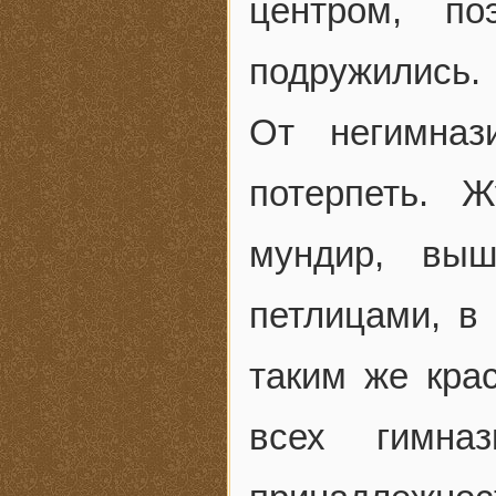
центром, п
подружились.
От негимназ
потерпеть. 
мундир, вы
петлицами, в
таким же кра
всех гимна