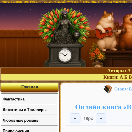
Книга Великие умы России. Том 14. Николай Жуковский, страница 4 – Элина Масимова
Авторы:
А
Книги:
А
Б
В
Главная
Серия: В
Фантастика
Онлайн книга «В
Детективы и Триллеры
18px
−
+
Любовные романы
Приключения