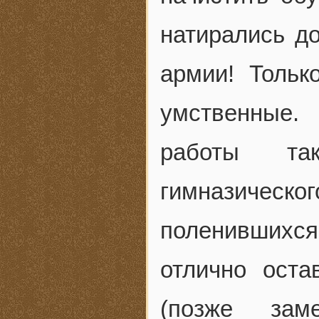
натирались до
армии! Тольк
умственные.
работы та
гимназичес
поленившихся
отлично оста
(позже за