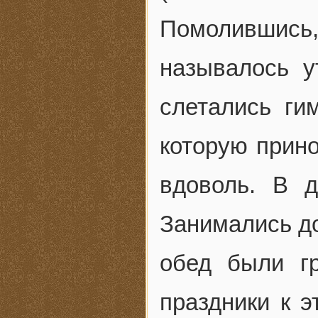
Помолившись
называлось у
слетались ги
которую прино
вдоволь. В д
Занимались до
обед были г
праздники к 