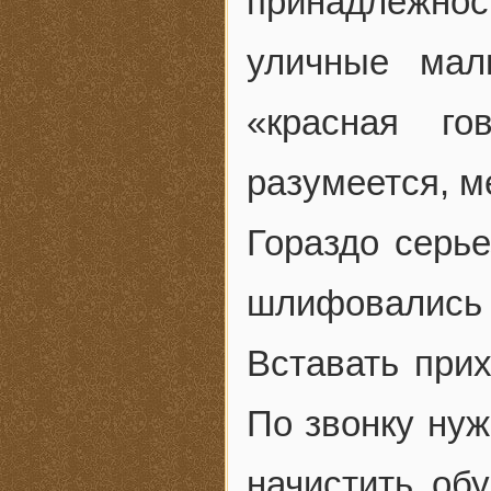
принадлежнос
уличные мал
«красная го
разумеется, м
Гораздо серье
шлифовались
Вставать прих
По звонку нуж
начистить об