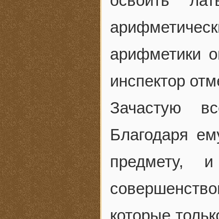
освоить ла
арифметич
арифметики о
инспектор отм
Зачастую вс
Благодаря ем
предмету, и
совершенство
которые тольк