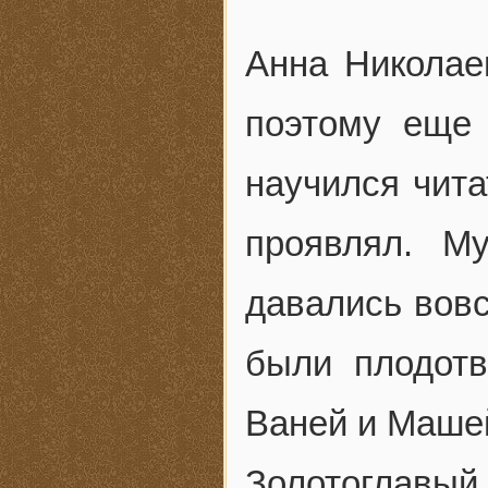
Анна Николае
поэтому еще
научился чита
проявлял. М
давались вовс
были плодотв
Ваней и Машей
Золотоглавый 