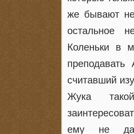
же бывают не
остальное н
Коленьки в 
преподавать 
считавший изу
Жука тако
заинтересоват
ему не дав